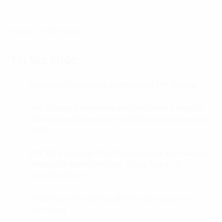
Nguồn: VnEconomy
Tin tức khác
Tập đoàn Farben tới thăm trụ sở FPT Digital
01.
FPT Digital CEO Named AI CEO of the Year at
02.
the Globee® Awards for Artificial Intelligence
2026
FPT Đề Xuất Hợp Tác Toàn Diện với Kiên Giang
03.
trong Lĩnh Vực Giáo Dục, Công Nghệ và
Chuyển Đổi Số
Traphaco tiên phong phát triển các giá trị
04.
bền vững