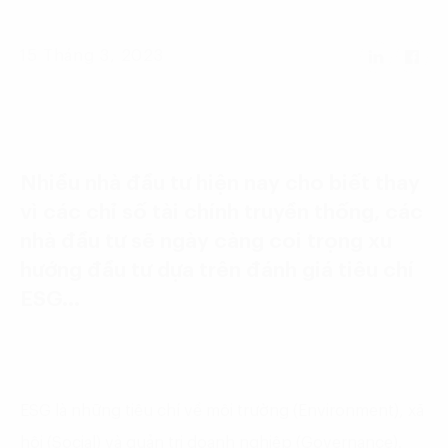
Language:
ENG
VIE
15 Tháng 3, 2023
Nhiều nhà đầu tư hiện nay cho biết thay
vì các chỉ số tài chính truyền thống, các
nhà đầu tư sẽ ngày càng coi trọng xu
hướng đầu tư dựa trên đánh giá tiêu chí
ESG…
ESG là những tiêu chí về môi trường (Environment), xã
hội (Social) và quản trị doanh nghiệp (Governance).