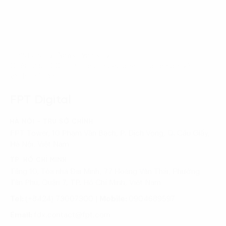
Trang chủ
News-Events
Chiến lược ESG – Lợi thế cho các doanh nghiệp gọi vốn
và thu hút đầu tư
FPT Digital
HÀ NỘI - TRỤ SỞ CHÍNH
FPT Tower, 10 Phạm Văn Bạch, P. Dịch Vọng, Q. Cầu Giấy,
Hà Nội, Việt Nam
TP. HỒ CHÍ MINH
Tầng 10, Tòa nhà Đại Minh, 77 Hoàng Văn Thái, Phường
Tân Phú, Quận 7, TP. Hồ Chí Minh, Việt Nam
Tel:
(+8424) 73007300
|
Mobile:
0904689597
Email:
fdx.contact@fpt.com