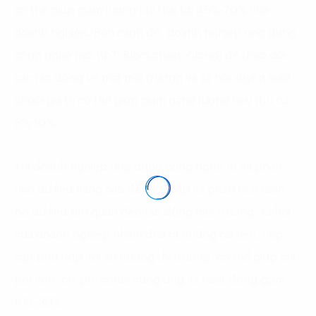
có thể giúp giảm lượng khí thải tới 45%-70% của
doanh nghiệp. Bên cạnh đó, doanh nghiệp ứng dụng
công nghệ mới (IoT, Blockchain, Cloud) để theo dõi
các tác động về mặt môi trường và xã hội xuyên suốt
chuỗi giá trị có thể giúp giảm năng lượng tiêu thụ từ
5%-10%.
Khi doanh nghiệp ứng dụng công nghệ AI và phân
tích dữ liệu nâng cao để thu thập và phân tích toàn
bộ dữ liệu liên quan đến tác động mội trường, xã hội
của doanh nghiệp nhằm đưa ra những cải tiến, tiếp
cận phù hợp với xu hướng thị trường, có thể giúp chi
phí vốn, chi phí chuỗi cung ứng và hoạt động giảm
10%-30%.