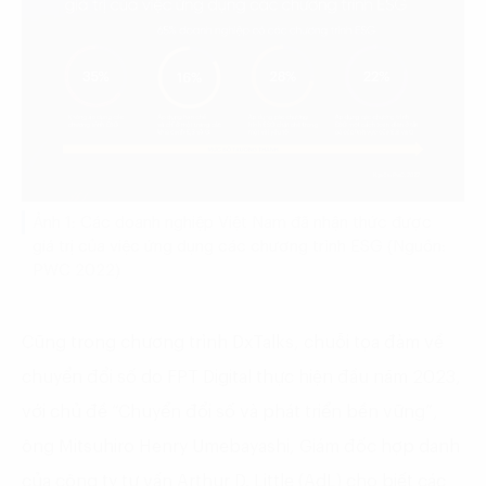
Ảnh 1: Các doanh nghiệp Việt Nam đã nhận thức được
giá trị của việc ứng dụng các chương trình ESG (Nguồn:
PWC 2022)
Cũng trong chương trình DxTalks, chuỗi tọa đàm về
chuyển đổi số do FPT Digital thực hiện đầu năm 2023,
với chủ đề “Chuyển đổi số và phát triển bền vững”,
ông Mitsuhiro Henry Umebayashi, Giám đốc hợp danh
của công ty tư vấn Arthur D. Little (AdL) cho biết các