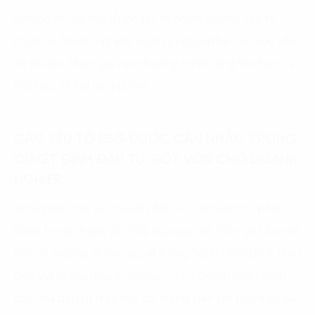
Những chỉ số này được tạo ra nhằm hướng các tổ
chức và doanh nghiệp vượt ra ngoài phạm vi mục tiêu
lợi nhuận, tham gia vào chương trình rộng lớn hơn về
khí hậu, xã hội và quản trị.
CÁC YẾU TỐ ESG ĐƯỢC CÂN NHẮC TRONG
QUYẾT ĐỊNH ĐẦU TƯ, RÓT VỐN CHO DOANH
NGHIỆP
Trong báo cáo về chuyển đổi số – DxReports, phát
hành trong tháng 2/2023 vừa qua, về “ESG và Chuyển
đổi số: Hướng đi tiên quyết trong hành trình phát triển
bền vững của doanh nghiệp”, FPT Digital nhận định
các nhà đầu tư hiện nay coi trọng việc kết hợp các giá