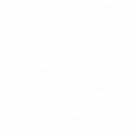
đổi và lồng ghép yếu tố bền vững vào kinh doanh và
phát triển.
SỬ DỤNG CHUYỂN ĐỔI SỐ NHƯ MỘT “ĐÒN
BẨY” ĐỂ THỰC THI CÁC SÁNG KIẾN ESG
Với hàng loạt yêu cầu cấp thiết cần tích hợp mục tiêu
ESG vào chiến lược phát triển, trong DxTalks, các
chuyên gia cũng đưa ra một số gợi ý tới doanh nghiệp
cho quá trình đồng bộ đó. Trong đó, công cuộc
chuyển đổi số sẽ được coi là phương thức để hiện
thực hóa những mục tiêu này. Công nghệ số được sử
dụng ở nhiều thành phố đã giúp quản lý sử dụng
năng lượng hiệu quả hơn, hay khi doanh nghiệp ứng