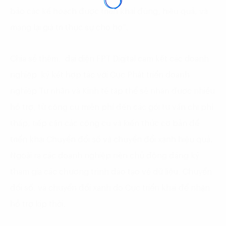
bảo các kế hoạch được triển khai đúng, hiệu quả, và
mang lại giá trị thực sự cho họ”.
Chia sẻ thêm, đại diện FPT Digital cam kết các doanh
nghiệp ký kết hợp tác với Cục Phát triển doanh
nghiệp Tư nhân và Kinh tế tập thể sẽ nhận được nhiều
hỗ trợ, từ công cụ miễn phí đến các gói tư vấn chi phí
thấp, tiếp cận các công cụ và kiến thức cơ bản để
triển khai Chuyển đổi số và chuyển đổi xanh hiệu quả.
Ngoài ra các doanh nghiệp nên chủ động đăng ký
tham gia các chương trình đào tạo về dữ liệu, Chuyển
đổi số, và chuyển đổi xanh do Cục triển khai để nhận
hỗ trợ kịp thời.