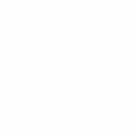
Theo ông, khó khăn lớn nhất của SME thường liên
quan đến câu chuyện chi phí. “Hiểu được vấn đề này,
FPT Digital đã hợp tác với Cục Phát triển doanh
nghiệp Tư nhân và Kinh tế Tập thể của Bộ Tài chính
để cung cấp các gói tư vấn hỗ trợ. Chúng tôi sẵn sàng
phát triển các công cụ miễn phí, như công cụ tự đánh
giá hiện trạng Chuyển đổi số và chuyển đổi xanh
DxRank, giúp doanh nghiệp được tiếp cận góc nhìn
mới để tự xây dựng kế hoạch triển khai tiếp theo”, ông
Lê Huy Hoàng nói.
Hiện nay, nhiều doanh nghiệp , kể cả doanh nghiệp
lớn, đã đầu tư rất nhiều vào phần mềm và công nghệ
nhưng chưa đạt hiệu quả như mong đợi. Nguyên nhân