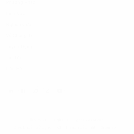
Phương Pháp
Lĩnh Vực
Nghiên Cứu
Về Chúng Tôi
Tuyển Dụng
Tin Tức
Liên Hệ
© 2026 FPT Digital. All Rights Reserved.
Điều khoản sử dụng
Chính sách bảo mật
Sitemap