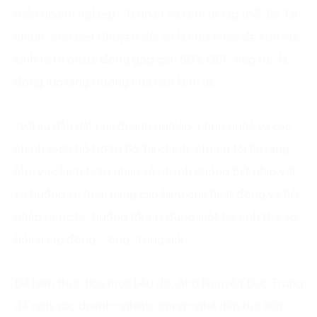
triển doanh nghiệp Tư nhân và Kinh tế tập thể, Bộ Tài
chính, cho biết Chuyển đổi số là chìa khóa để khu vực
kinh tế tư nhân, đóng góp gần 50% GDP, tiếp tục là
động lực tăng trưởng của nền kinh tế.
“Với sự dẫn dắt của doanh nghiệp công nghệ và các
chính sách hỗ trợ từ Bộ Tài chính, chúng tôi tin rằng
khu vực kinh tế tư nhân sẽ nhanh chóng bắt nhịp với
xu hướng số hóa, nâng cao hiệu quả hoạt động và hội
nhập quốc tế, hướng tới xây dựng một hệ sinh thái số
hóa năng động.”, ông Trung nói.
Để hiện thực hóa mục tiêu đó, ông Nguyễn Đức Trung
đề nghị các doanh nghiệp công nghệ tiếp tục tiên