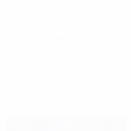
triển bền vững trong bối cảnh cách mạng công
nghiệp 4.0.
Hội nghị được tổ chức trực tiếp kết hợp trực tuyến với
sự tham sự của các sở, ban ngành, các Tổ chức Hiệp
hội, các cơ quan, tổ chức hỗ trợ doanh nghiệp trên
cả nước, các doanh nghiệp công nghệ cùng hơn 300
doanh nghiệp , HTX, HKD tham dự. Sự kiện không chỉ
nhằm giới thiệu các gói hỗ trợ mà còn khuyến khích sự
hợp tác chặt chẽ giữa doanh nghiệp công nghệ và
các doanh nghiệp NVV, HTX, HKD, tạo nên một hệ
sinh thái số hóa toàn diện.