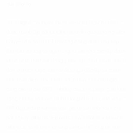
quả cho họ.
“FPT Digital – công ty thành viên của Tập đoàn FPT –
được thành lập với sứ mệnh chuyển giao kinh nghiệm
Chuyển đổi số từ FPT tới cộng đồng doanh nghiệp.
Ban đầu, chúng tôi tập trung tư vấn cho các tập đoàn
lớn do đặc thù hoạt động phức tạp, đa địa bàn, nhiều
đơn vị trực thuộc, đòi hỏi đánh giá độc lập và chiến
lược toàn diện. Tuy nhiên, nhận thấy nhu cầu ngày
càng cao từ các SME – những doanh nghiệp giàu khát
vọng nhưng chưa có định hướng chiến lược rõ ràng –
FPT Digital đã phát triển các gói tư vấn linh hoạt, chi
phí hợp lý, giúp họ tiếp cận Chuyển đổi số một cách
hiệu quả, có lộ trình rõ ràng và khả thi”, ông Lê Huy