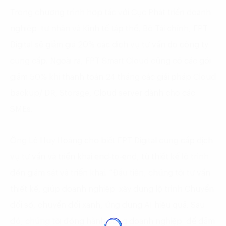
Trong chương trình hợp tác với Cục Phát triển doanh
nghiệp tư nhân và Kinh tế tập thể, Bộ Tài chính, FPT
Digital sẽ giảm giá 20% các dịch vụ tư vấn do công ty
cung cấp. Ngoài ra, FPT Smart Cloud cũng có các gói
giảm 50% khi thanh toán 24 tháng các giải pháp Cloud
backup/ DR, Storage, Cloud server dành cho các
SMEs.
Ông Lê Huy Hoàng cho biết FPT Digital cung cấp dịch
vụ tư vấn và triển khai end-to-end, từ thiết kế lộ trình
đến giám sát và triển khai. “Đầu tiên, chúng tôi tư vấn
thiết kế, giúp doanh nghiệp xây dựng lộ trình Chuyển
đổi số, chuyển đổi xanh, ứng dụng AI hiệu quả. Sau
đó, chúng tôi đồng hành cùng doanh nghiệp để đảm