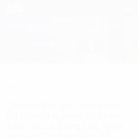
Dịch Vụ
Lĩnh Vực
Phương Pháp
Tin tức
Nghiên Cứu
Chuyển Đổi Số: Chìa Khoá
Về Chúng Tôi
Để Doanh Nghiệp Tư Nhân
Liên hệ
Tiếp Tục Là Động Lực Tăng
Trưởng Của Nền Kinh Tế