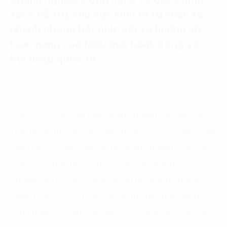
doanh nghiệp công nghệ và các chính
sách hỗ trợ, khu vực kinh tế tư nhân sẽ
nhanh chóng bắt nhịp với xu hướng số
hóa, nâng cao hiệu quả hoạt động và
hội nhập quốc tế.
Ngày 15/5, Cục Phát triển doanh nghiệp tư nhân và
Kinh tế tập thể, Bộ Tài chính, đã tổ chức Hội nghị “Giới
thiệu các Gói giải pháp hỗ trợ doanh nghiệp nhỏ và
vừa (SME), hợp tác xã (HTX), hộ kinh doanh (HKD)
Chuyển đổi số trên Cổng Thông tin doanh nghiệp”,
nhằm thúc đẩy khu vực kinh tế tư nhân ứng dụng
công nghệ số, nâng cao năng lực cạnh tranh và phát