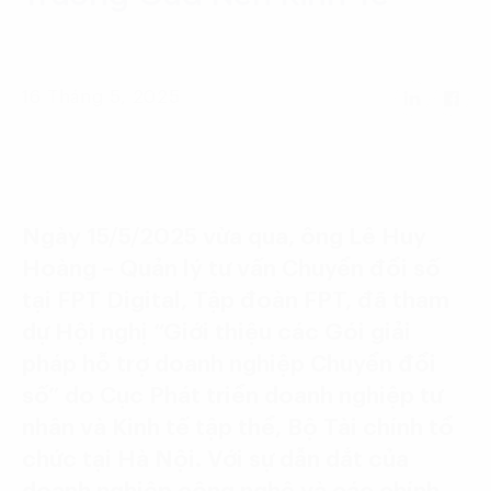
Language:
ENG
VIE
16 Tháng 5, 2025
Ngày 15/5/2025 vừa qua, ông Lê Huy
Hoàng – Quản lý tư vấn Chuyển đổi số
tại FPT Digital, Tập đoàn FPT, đã tham
dự Hội nghị “Giới thiệu các Gói giải
pháp hỗ trợ doanh nghiệp Chuyển đổi
số” do Cục Phát triển doanh nghiệp tư
nhân và Kinh tế tập thể, Bộ Tài chính tổ
chức tại Hà Nội. Với sự dẫn dắt của