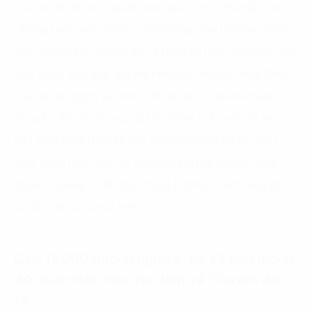
thường là do con người hoặc quy trình chưa sẵn sàng.
Chẳng hạn, một nhân sự phải nhập liệu trên hệ thống
mới nhưng vẫn phải in ấn và trình ký theo cách cũ, dẫn
đến công việc gấp đôi mà hiệu quả không tăng. Điều
này gây lãng phí và thậm chí tạo ra sự “phản kháng
Chuyển đổi số” trong nội bộ. Nhận thấy vấn đề ấy,
FPT Digital đã thiết kế các chương trình hỗ trợ phù
hợp, phối hợp với Cục để giảm chi phí tư vấn, giúp
doanh nghiệp triển khai đúng hướng, tránh lãng phí
và đạt hiệu quả cao hơn.
Gần 15.000 doanh nghiệp tại 63 tỉnh thành
đã được đào tạo trực tiếp về Chuyển đổi
số