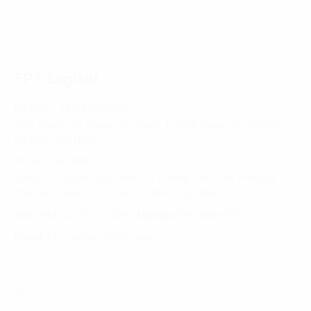
Trang chủ
News-Events
Chuyển Đổi Số: Chìa Khoá Để Doanh Nghiệp Tư Nhân
Tiếp Tục Là Động Lực Tăng Trưởng Của Nền Kinh Tế
FPT Digital
HÀ NỘI - TRỤ SỞ CHÍNH
FPT Tower, 10 Phạm Văn Bạch, P. Dịch Vọng, Q. Cầu Giấy,
Hà Nội, Việt Nam
TP. HỒ CHÍ MINH
Tầng 10, Tòa nhà Đại Minh, 77 Hoàng Văn Thái, Phường
Tân Phú, Quận 7, TP. Hồ Chí Minh, Việt Nam
Tel:
(+8424) 73007300
|
Mobile:
0904689597
Email:
fdx.contact@fpt.com
Dịch Vụ