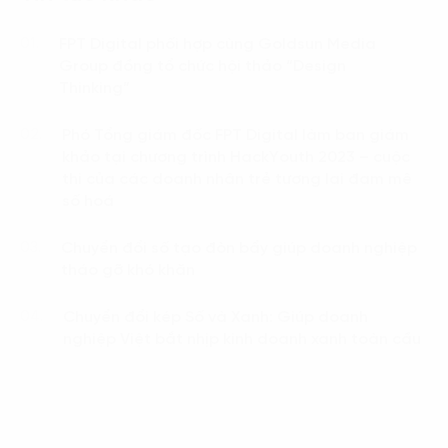
FPT Digital phối hợp cùng Goldsun Media
01.
Group đồng tổ chức hội thảo “Design
Thinking”
Phó Tổng giám đốc FPT Digital làm ban giám
02.
khảo tại chương trình HackYouth 2023 – cuộc
thi của các doanh nhân trẻ tương lai đam mê
số hoá
Chuyển đổi số tạo đòn bẩy giúp doanh nghiệp
03.
tháo gỡ khó khăn
Chuyển đổi kép Số và Xanh: Giúp doanh
04.
nghiệp Việt bắt nhịp kinh doanh xanh toàn cầu