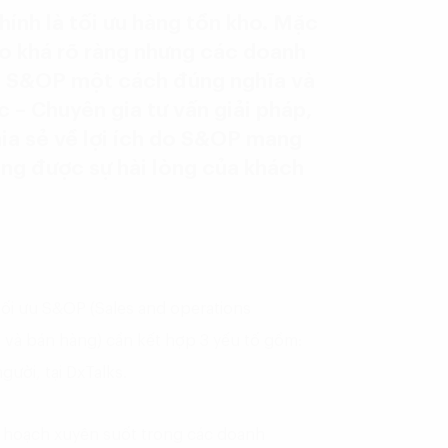
hính là tối ưu hàng tồn kho. Mặc
ho khá rõ ràng nhưng các doanh
m S&OP một cách đúng nghĩa và
 – Chuyên gia tư vấn giải pháp,
ia sẻ về lợi ích do S&OP mang
tăng được sự hài lòng của khách
ối ưu S&OP (Sales and operations
 và bán hàng) cần kết hợp 3 yếu tố gồm:
ười, tại DxTalks.
ế hoạch xuyên suốt trong các doanh