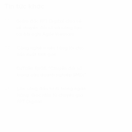
Tin tức khác
Giám đốc FPT Digital chia sẻ
01.
về chuyển đổi số và sáng tạo
tại hội nghị Agile Vietnam
Công nghệ – nền tảng lõi cho
02.
sản xuất tinh gọn
DxTalks Ep03: “Chuyển đổi số
03.
trong các doanh nghiệp SMEs”
Làn sóng đầu tư AI trong ngân
04.
hàng: Góc nhìn từ chuyên gia
FPT Digital