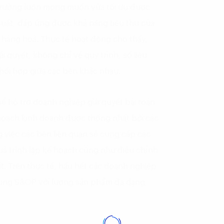
ị trường luôn mong muốn vừa tối ưu được
suất, đáp ứng được khả năng tiêu thụ của
 hàng hoá. Thực tế hoạt động cho thấy,
ải quyết, không chỉ về quy trình, số liệu
phối hợp giữa các bên khác nhau.
ể hỗ trợ doanh nghiệp giải quyết bài toán
 hoạch kinh doanh được thống nhất bởi các
 việc các bên liên quan sẽ cung cấp các
uá trình lập kế hoạch cũng như điều chỉnh
t. Trên thực tế, hầu hết các doanh nghiệp
dụng S&OP với lượng sản phẩm đa dạng,