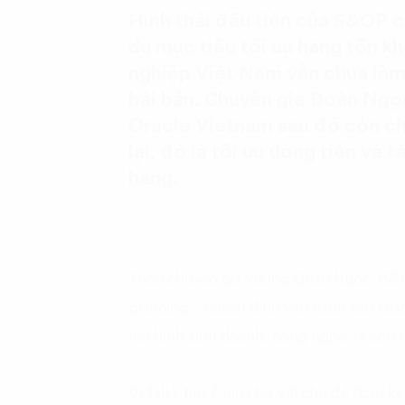
Hình thái đầu tiên của S&OP c
dù mục tiêu tối ưu hàng tồn k
nghiệp Việt Nam vẫn chưa là
bài bản. Chuyên gia Đoàn Ngọc
Oracle Vietnam sau đó còn ch
lại, đó là tối ưu dòng tiền và 
hàng.
Theo chuyên gia Vương Quân Ngọc, để t
planning – hoạch định vận hành sản xuất
mô hình kinh doanh, công nghệ và con ng
DxTalks tập 7 mùa hai với chủ đề “Lập k