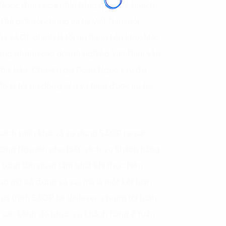
Ngọc đưa ra cái nhìn tổng quan về hoạch
hế giới nói chung và tại Việt Nam nói
của S&OP chính là tối ưu hàng tồn kho. Mặc
 ràng nhưng các doanh nghiệp Việt Nam vẫn
bài bản. Chuyên gia Đoàn Ngọc sau đó
đó là tối ưu dòng tiền và tăng được sự hài
ách triển khai và áp dụng S&OP tại các
 Ông Nguyên cho biết, dịch vụ khách hàng
từng làm quan tâm nhất khi thực hiện
 giờ có đúng và sai, mà là một kết luận
uá trình S&OP tại Unilever, chúng tôi luôn
n các kênh để phục vụ khách hàng ở tuần