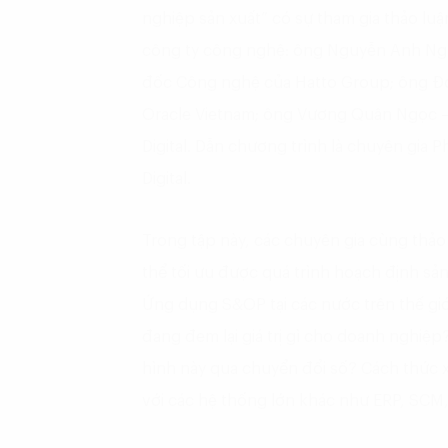
nghiệp sản xuất” có sự tham gia thảo lu
công ty công nghệ: ông Nguyễn Anh Ngu
đốc Công nghệ của Hatto Group; ông Đoà
Oracle Vietnam; ông Vương Quân Ngọc –
Digital. Dẫn chương trình là chuyên gia
Digital.
Trong tập này, các chuyên gia cùng thảo l
thể tối ưu được quá trình hoạch định sả
Ứng dụng S&OP tại các nước trên thế giớ
đang đem lại giá trị gì cho doanh nghiệ
hình này qua chuyển đổi số? Cách thức x
với các hệ thống lớn khác như ERP, SC