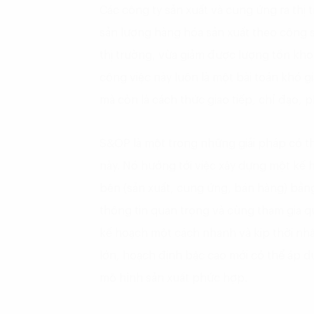
Các công ty sản xuất và cung ứng ra th
sản lượng hàng hóa sản xuất theo công 
thị trường, vừa giảm được lượng tồn kho
công việc này luôn là một bài toán khó gi
mà còn là cách thức giao tiếp, chỉ đạo, 
S&OP là một trong những giải pháp có th
này. Nó hướng tới việc xây dựng một kế
bên (sản xuất, cung ứng, bán hàng) bằng
thông tin quan trọng và cùng tham gia q
kế hoạch một cách nhanh và kịp thời nhấ
lớn, hoạch định bậc cao mới có thể áp 
mô hình sản xuất phức hợp.