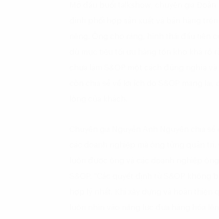
Mở đầu buổi talkshow, chuyên gia Đoàn 
định phối hợp sản xuất và bán hàng trên t
riêng. Ông cho rằng, hình thái đầu tiên 
dù mục tiêu tối ưu hàng tồn kho khá rõ
chưa làm S&OP một cách đúng nghĩa và 
còn chia sẻ về lợi ích do S&OP mang lại, 
lòng của khách.
Chuyên gia Nguyễn Anh Nguyên chia sẻ c
các doanh nghiệp mà ông từng quản trị.
luôn được ông và các doanh nghiệp ông 
S&OP. “Các quyết định từ S&OP không bao
hợp lý nhất. Khi xây dựng và hoàn thiện q
luôn nhìn vào năng lực đưa hàng hóa lê