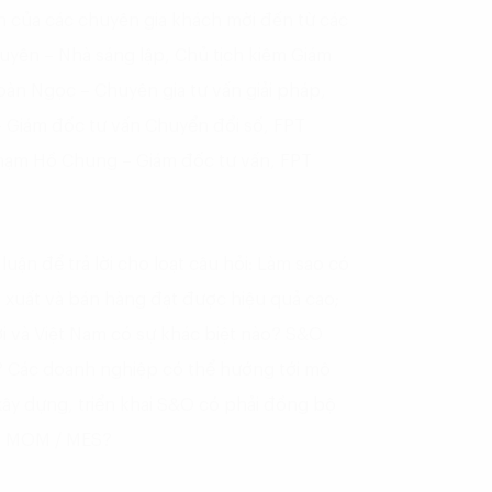
ận của các chuyên gia khách mời đến từ các
yên – Nhà sáng lập, Chủ tịch kiêm Giám
n Ngọc – Chuyên gia tư vấn giải pháp,
 Giám đốc tư vấn Chuyển đổi số, FPT
 Phạm Hồ Chung – Giám đốc tư vấn, FPT
uận để trả lời cho loạt câu hỏi: Làm sao có
n xuất và bán hàng đạt được hiệu quả cao;
i và Việt Nam có sự khác biệt nào? S&O
p? Các doanh nghiệp có thể hướng tới mô
ây dựng, triển khai S&O có phải đồng bộ
M, MOM / MES?