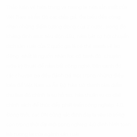
Thảo luận về hiện trạng và tương lai nền sản xuất của
Việt Nam và Ấn Độ các diễn giả, đại biểu đều công
nhận những điểm tương đồng của 2 nước, trong đó
khẳng định mục tiêu đón đầu, nắm bắt cơ hội chuyển
dịch sản xuất của 2 quốc gia là có thế mạnh về lao
động, nhất là nguồn nhân lực có trình độ, chuyên
môn kỹ thuật để nắm bắt công nghệ. Bên cạnh đó,
các chuyên gia đều đánh giá một trong những điều
kiện để Việt Nam và Ấn Độ hiện trở thành tâm điểm
thu hút đó chính là sự hỗ trợ, hậu thuẫn từ cơ chế
chính sách để thúc đẩy phát triển công nghiệp 4.0.
Đồng thời, các DN cũng xác định đây là yếu tố sống
còn trong thời đại mới công nghiệp 4.0 định hình toàn
bộ tương lai của ngành sản xuất.