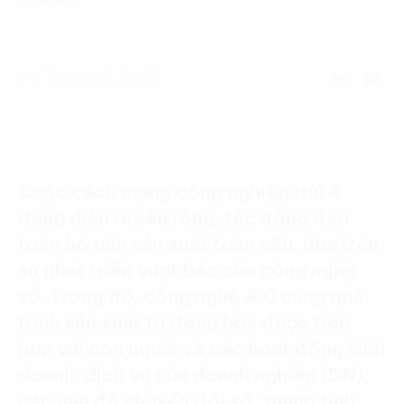
Language:
ENG
VIE
04 Tháng 10, 2022
Cuộc cách mạng công nghiệp thứ 4
đang diễn ra sâu rộng, tác động đến
toàn bộ nền sản xuất toàn cầu, dựa trên
sự phát triển vượt bậc của công nghệ
số. Trong đó, công nghệ 4.0 cùng quá
trình sản xuất tự động hóa được tích
hợp với con người và các hoạt động kinh
doanh, dịch vụ của doanh nghiệp (DN),
các vấn đề chuyển đổi số “mang tính