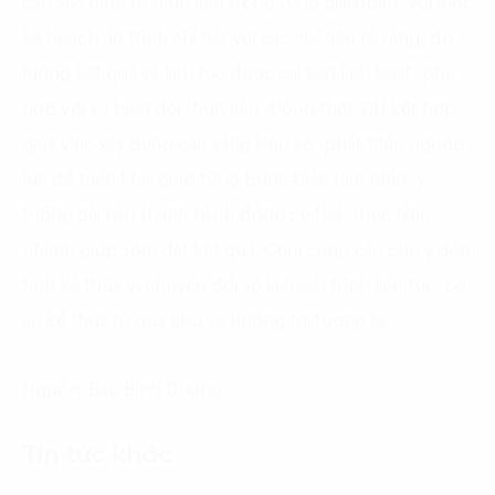
cần xác định rõ mục tiêu trong từng giai đoạn, với một
kế hoạch, lộ trình chi tiết với các chỉ tiêu rõ ràng, đo
lường kết quả và liên tục được cải tiến linh hoạt, phù
hợp với sự biến đổi thực tiễn. Đồng thời, DN kết hợp
giữa việc xây dựng các sáng kiến số, phát triển nguồn
lực để triển khai giúp từng bước biến tầm nhìn, ý
tưởng dài hạn thành hành động cụ thể, thực hiện
nhanh giúp sớm đạt kết quả. Cuối cùng cần chú ý đến
tính kế thừa vì chuyển đổi số là hành trình liên tục, có
sự kế thừa từ quá khứ và hướng tới tương lai.
Nguồn: Báo Bình Dương
Tin tức khác