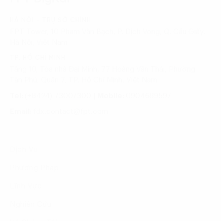
HÀ NỘI - TRỤ SỞ CHÍNH
FPT Tower, 10 Phạm Văn Bạch, P. Dịch Vọng, Q. Cầu Giấy,
Hà Nội, Việt Nam
TP. HỒ CHÍ MINH
Tầng 10, Tòa nhà Đại Minh, 77 Hoàng Văn Thái, Phường
Tân Phú, Quận 7, TP. Hồ Chí Minh, Việt Nam
Tel:
(+8424) 73007300
|
Mobile:
0904689597
Email:
fdx.contact@fpt.com
Dịch Vụ
Phương Pháp
Lĩnh Vực
Nghiên Cứu