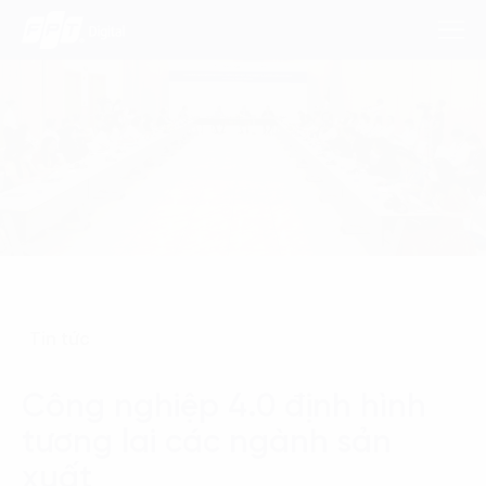
Dịch Vụ
Lĩnh Vực
Phương Pháp
Nghiên Cứu
Tin tức
Về Chúng Tôi
Công nghiệp 4.0 định hình
tương lai các ngành sản
Liên hệ
xuất