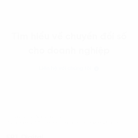
Tìm hiểu về chuyển đổi số
cho doanh nghiệp
Liên hệ với chúng tôi
Trang chủ
News-Events
Công nghiệp 4.0 định hình tương lai các ngành sản xuất
FPT Digital