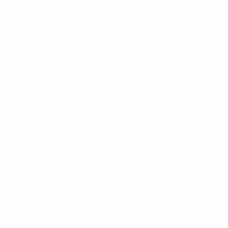
Tại phiên đối thoại, các diễn giả, chuyên gia và nhiều
DN đã nhất trí cao về nhận định cuộc cách mạng công
nghiệp 4.0 đang mở ra nhiều cơ hội trong việc nâng
cao trình độ, năng lực sản xuất và cạnh tranh trong
chuỗi giá trị toàn cầu. Việc nắm bắt kịp thời cách mạng
công nghiệp 4.0 trong quá trình sản xuất sẽ quyết
định sự cạnh tranh, năng lực sản xuất, thậm chí là sự
tồn tại của một DN. Để làm được điều này, các DN sản
xuất sản phẩm cần đẩy mạnh việc áp dụng công nghệ
số vào quá trình hoạt động, để giảm chi phí đồng bộ
từ các khâu giao dịch, vận chuyển để hạ giá thành,
tăng năng lực cạnh tranh, đẩy mạnh mô hình quản lý.