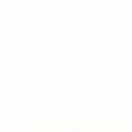
chính sách để thúc đẩy phát triển sản phẩm, dịch vụ
và mô hình kinh doanh mới từ kết quả của việc ứng
dụng các công nghệ mới, đặc biệt là công nghệ số.
Nhiều vấn đề đòi hỏi về nội lực của bản thân DN, khả
năng tiếp nhận làm chủ khai thác công nghệ có hiệu
quả. Ngoài ra, hệ sinh thái, vấn đề về môi trường chính
sách thúc đẩy đổi mới sáng tạo và tính pháp lý cho
sản xuất, dịch vụ và mô hình kinh doanh mới. Một
trong những thách thức lớn của chuyển đổi số đó là
vấn đề nguồn nhân lực, là một thách thức khi các nhà
quản lý, người lao động đang thiếu các kỹ năng để tổ
chức, quản lý và thực hành sản xuất thông minh.