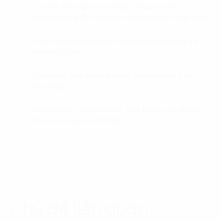
Chuyển đổi kép Số và Xanh: Giúp doanh
01.
nghiệp Việt bắt nhịp kinh doanh xanh toàn cầu
Phát triển nguồn nhân lực cho chuyển đổi số
02.
doanh nghiệp
Traphaco tiên phong phát triển các giá trị
03.
bền vững
Chuyên gia “mách nước” các bước xây dựng
04.
báo cáo ESG minh bạch
Chủ đề liên quan