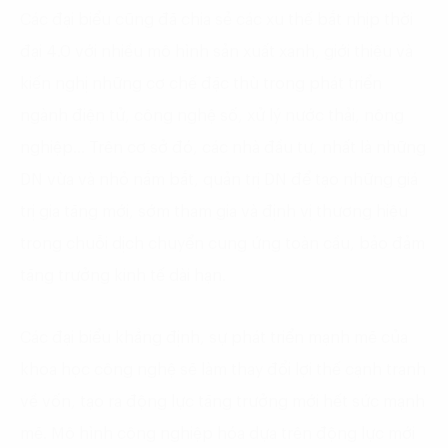
Các đại biểu cũng đã chia sẻ các xu thế bắt nhịp thời
đại 4.0 với nhiều mô hình sản xuất xanh, giới thiệu và
kiến nghị những cơ chế đặc thù trong phát triển
ngành điện tử, công nghệ số, xử lý nước thải, nông
nghiệp… Trên cơ sở đó, các nhà đầu tư, nhất là những
DN vừa và nhỏ nắm bắt, quản trị DN để tạo những giá
trị gia tăng mới, sớm tham gia và định vị thương hiệu
trong chuỗi dịch chuyển cung ứng toàn cầu, bảo đảm
tăng trưởng kinh tế dài hạn.
Các đại biểu khẳng định, sự phát triển mạnh mẽ của
khoa học công nghệ sẽ làm thay đổi lợi thế cạnh tranh
về vốn, tạo ra động lực tăng trưởng mới hết sức mạnh
mẽ. Mô hình công nghiệp hóa dựa trên động lực mới