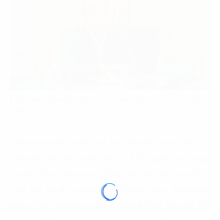
Ảnh: ông Nguyễn Thành Hải – Giám đốc Tư vấn Chuyển
đổi số, FPT Digital
Chia sẻ tại phiên thảo luận, ông Nguyễn Thành Hải,
Giám đốc Tư vấn Chuyển đổi số, FPT Digital, cho rằng
chuyển đổi số hiệu quả thì DN cần chú ý tới 3 yếu tố
thiết yếu, đó là: Sự quyết tâm của lãnh đạo, đặt ra mục
tiêu cụ thể và chú trọng đến tính kế thừa. Tiếp đó, DN