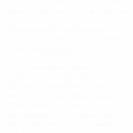
trở thành tiêu chuẩn để hỗ trợ ra quyết định theo thời
gian thực. Ngoài ra, việc phân tích dữ liệu nhằm tối ưu
hóa chất lượng sản xuất, tiết kiệm năng lượng và cải
thiện dịch vụ. Tuy nhiên, nhiều vấn đề thách thức
cũng đặt ra đó là vấn đề bảo mật, an ninh khi tích hợp
sử dụng cơ sở dữ liệu dùng chung.
Các đại biểu cùng nhìn nhận, chuyển đổi số đang diễn
ra trong mọi lĩnh vực đời sống kinh tế – xã hội đóng
góp tích cực cho công nghiệp 4.0. Để làm tốt các
nhiệm vụ này rất cần vào sự đột phá trong cơ chế
chính sách, để hỗ trợ DN có hướng đi, cách làm, có
hình thức triển khai, có tính liên kết giữa DN vừa và
nhỏ với DN lớn. Kế đến là việc thiết lập khung khổ