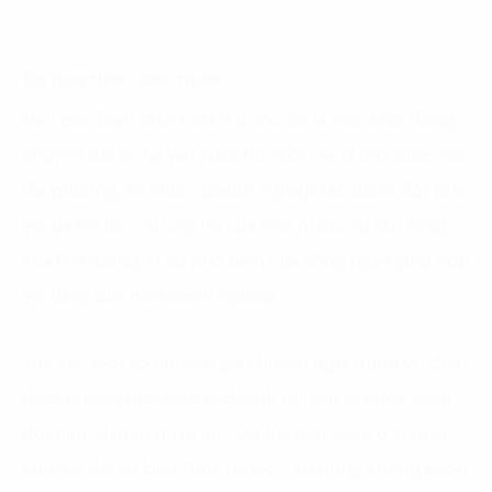
Đã qua thời
… bốc thuốc
Nếu giai đoạn 2020-2021 được coi là năm khởi động
chuyển đổi số tại Việt Nam thì 2022 sẽ là thời điểm các
địa phương, tổ chức, doanh nghiệp tạo bước đột phá
với ba trợ lực: sự ủng hộ của Nhà nước; sự sẵn sàng
của thị trường và sự phổ biến của công nghệ phù hợp
với từng quy mô doanh nghiệp.
Tuy vậy, một số chuyên gia khuyến nghị đừng vì “đua”
theo phong trào mà các doanh nghiệp lại chọn cách
đốt tiền, đầu tư nhân lực, vật lực một cách ồ ạt hoặc
chuyển đổi số kiểu “bốc thuốc”, áp dụng không chọn