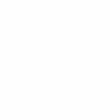
sáng tạo, Công ty FPT Digital nhấn mạnh trong phát
biểu thuộc khuôn khổ sự kiện Vietnam – Asia DX
Summit 2022 do VINASA tổ chức.
Theo chuyên gia FPT Digital, chuyển đổi số là hành
trình dài hơi nhưng cần phải đi từng bước và không
phải là cuộc chơi đốt tiền cho công nghệ. Trong đó,
chuyên gia này đưa ra hai khuyến nghị cho các doanh
nghiệp khi chuyển đổi số:
Thứ nhất, các đơn vị cần phải biết mình đang ở đâu,
cần được các chuyên gia hàng đầu “khám sức khỏe
tổng quát” để đánh giá mức độ trưởng thành số và có
phác đồ chuyển đổi số phù hợp.