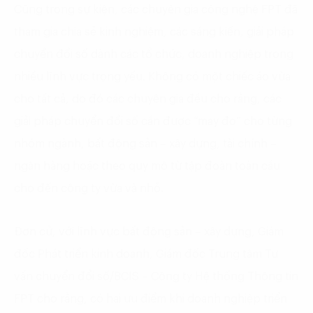
Cũng trong sự kiện, các chuyên gia công nghệ FPT đã
tham gia chia sẻ kinh nghiệm, các sáng kiến, giải pháp
chuyển đổi số dành các tổ chức, doanh nghiệp trong
nhiều lĩnh vực trọng yếu. Không có một chiếc áo vừa
cho tất cả, do đó các chuyên gia đều cho rằng, các
giải pháp chuyển đổi số cần được “may đo” cho từng
nhóm ngành, bất động sản – xây dựng, tài chính –
ngân hàng hoặc theo quy mô từ tập đoàn toàn cầu
cho đến công ty vừa và nhỏ.
Đơn cử, với lĩnh vực bất động sản – xây dựng, Giám
đốc Phát triển kinh doanh, Giám đốc Trung tâm Tư
vấn chuyển đổi số/BCIS – Công ty Hệ thống Thông tin
FPT cho rằng, có hai ưu điểm khi doanh nghiệp triển