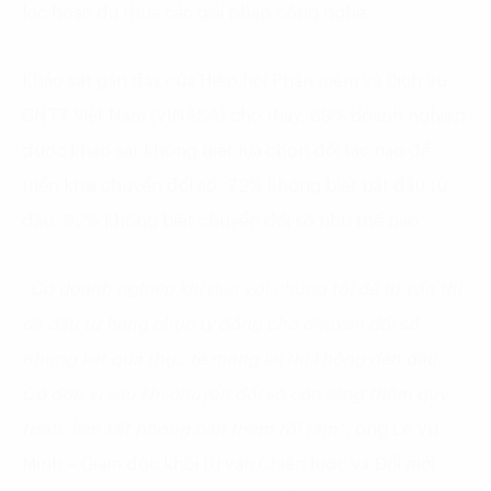
lọc hoặc dư thừa các giải pháp công nghệ.
Khảo sát gần đây của Hiệp hội Phần mềm và Dịch vụ
CNTT Việt Nam (VINASA) cho thấy, 69% doanh nghiệp
được khảo sát không biết lựa chọn đối tác nào để
triển khai chuyển đổi số, 72% không biết bắt đầu từ
đâu, 92% không biết chuyển đổi số như thế nào.
“
Có doanh nghiệp khi đến với chúng tôi để tư vấn thì
đã đầu tư hàng chục tỷ đồng cho chuyển đổi số,
nhưng kết quả thực tế mang lại thì không đến đâu.
Có đơn vị sau khi chuyển đổi số còn tăng thêm quy
trình, liên kết phòng ban thêm rối rắm
“, ông Lê Vũ
Minh – Giám đốc khối tư vấn Chiến lược và Đổi mới