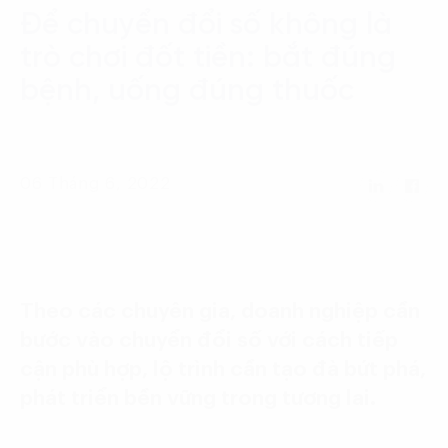
Language:
ENG
VIE
Để chuyển đổi số không là
trò chơi đốt tiền: bắt đúng
bệnh, uống đúng thuốc
06 Tháng 6, 2022
Theo các chuyên gia, doanh nghiệp cần
bước vào chuyển đổi số với cách tiếp
cận phù hợp, lộ trình cần tạo đà bứt phá,
phát triển bền vững trong tương lai.