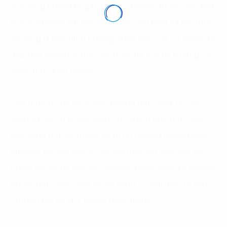
cửa hàng không bị gián đoạn. Chuyển đổi số, đặc biệt
là dịch chuyển lên mây một cách linh hoạt và mở rộng
dễ dàng là một định hướng đúng đắn của 7 Eleven để
đáp ứng nhanh chóng các thay đổi của thị trường và
chiến lược kinh doanh.
“
Với những nhà cung cấp phong phú ngay tại Việt
Nam và hỗ trợ từ các hiệp hội, chính phủ như hiện
nay cũng như sự thuận lợi từ thị trường người dùng
internet thì các doanh nghiệp m
ọi lĩnh vực đều có
nhiều cơ hội để tiếp cận với sản phẩm dịch vụ chuyển
đổi số phù hợp
“, ông Lê Vũ Minh – Giám đốc Tư vấn
Chuyển đổi số FPT Digital nhấn mạnh.