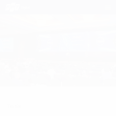
Dịch Vụ
Lĩnh Vực
Phương Pháp
Nghiên Cứu
Về Chúng Tôi
Liên hệ
Tin tức