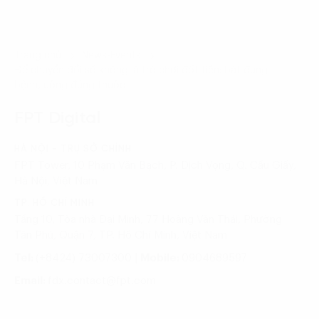
Trang chủ
News-Events
Để chuyển đổi số không là trò chơi đốt tiền: bắt đúng
bệnh, uống đúng thuốc
FPT Digital
HÀ NỘI - TRỤ SỞ CHÍNH
FPT Tower, 10 Phạm Văn Bạch, P. Dịch Vọng, Q. Cầu Giấy,
Hà Nội, Việt Nam
TP. HỒ CHÍ MINH
Tầng 10, Tòa nhà Đại Minh, 77 Hoàng Văn Thái, Phường
Tân Phú, Quận 7, TP. Hồ Chí Minh, Việt Nam
Tel:
(+8424) 73007300
|
Mobile:
0904689597
Email:
fdx.contact@fpt.com