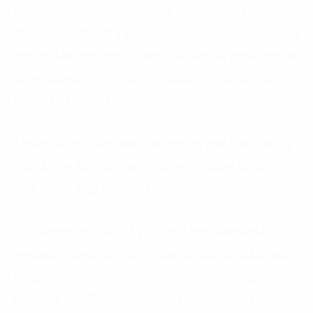
các cửa hàng, kế hoạch sẽ mở rộng tới hàng trăm.
Thách thức lớn với 7 Eleven là phải vận hành một cách
hiệu quả khi các ảnh hưởng của Covid-19 tác động lớn
đến chuỗi cung ứng cũng như đội chi phí vận hành,
bảo trì hệ thống IT lên cao.
“
Thách thức của một doanh
nghiệp bán lẻ tiêu dùng
là phải vận hành liên tục, không thể dừng lại dù chỉ
một ngày
“, ông Tâm cho biết.
FPT Smart Cloud đã đề xuất triển khai tổng thể dịch
vụ Cloud Server. Việc dịch chuyển toàn bộ dữ liệu của
hàng trăm server khác nhau lên một hệ thống Cloud
duy nhất vẫn đảm bảo quá trình vận hành của chuỗi