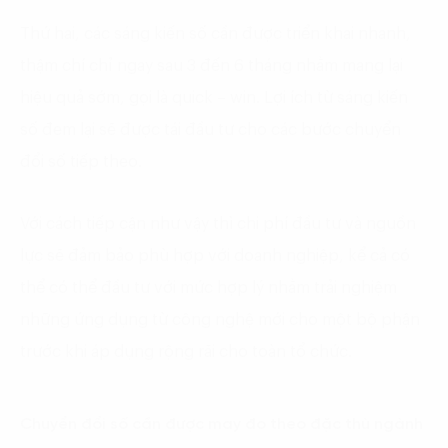
Thứ hai, các sáng kiến số cần được triển khai nhanh,
thậm chí chỉ ngay sau 3 đến 6 tháng nhằm mang lại
hiệu quả sớm, gọi là quick – win. Lợi ích từ sáng kiến
số đem lại sẽ được tái đầu tư cho các bước chuyển
đổi số tiếp theo.
Với cách tiếp cận như vậy thì chi phí đầu tư và nguồn
lực sẽ đảm bảo phù hợp với doanh nghiệp, kể cả có
thể có thể đầu tư với mức hợp lý nhằm trải nghiệm
những ứng dụng từ công nghệ mới cho một bộ phận
trước khi áp dụng rộng rãi cho toàn tổ chức.
Chuyển đổi số c
ần được may đo theo đặc thù ngành