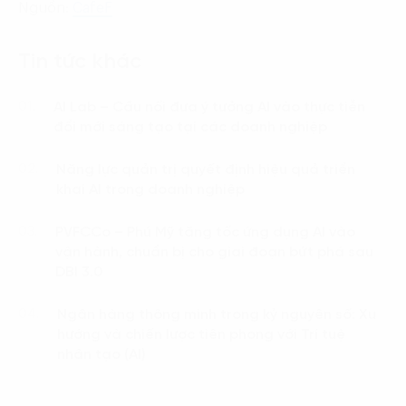
Nguồn:
CafeF
Tin tức khác
AI Lab – Cầu nối đưa ý tưởng AI vào thực tiễn
01.
đổi mới sáng tạo tại các doanh nghiệp
Năng lực quản trị quyết định hiệu quả triển
02.
khai AI trong doanh nghiệp
PVFCCo – Phú Mỹ tăng tốc ứng dụng AI vào
03.
vận hành, chuẩn bị cho giai đoạn bứt phá sau
DBI 3.0
Ngân hàng thông minh trong kỷ nguyên số: Xu
04.
hướng và chiến lược tiên phong với Trí tuệ
nhân tạo (AI)