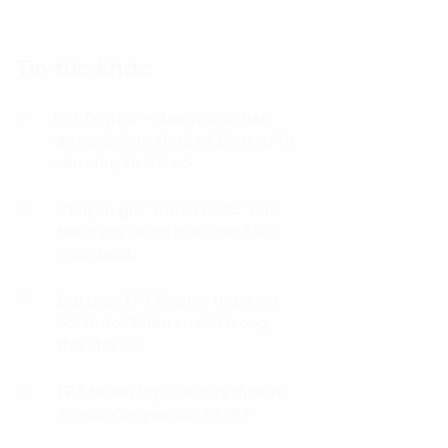
Tin tức khác
FPT Digital – đơn vị đầu tiên
01.
đạt giải Sao Khuê về Dịch vụ Tư
vấn chuyển đổi số
Chuyên gia “mách nước” các
02.
bước xây dựng báo cáo ESG
minh bạch
Đại diện FPT Digital tham dự
03.
hội thảo “Nhân sự 4.0 trong
thời đại số”
FPT thành lập Công ty dịch vụ
04.
Tư vấn Chuyển đổi số FPT