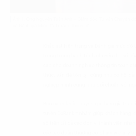
Ảnh 1. Ông Nguyễn Tuấn Anh – Giám đốc Tư vấn Chuyển đổi 
và Đánh giá Mức độ Trưởng thành số
Khảo sát hiện trạng và Đánh giá mức độ 
trọng trong hành trình chuyển đổi số củ
cấp cho doanh nghiệp thông tin toàn cả
thức, vấn đề tồn tại, cũng như cơ hội cả
nghiệp mình cũng như đối chuẩn với ng
Bên cạnh khối chuyên gia tham gia trực ti
tuyến DxRank™ nhằm giúp khách hàng kh
số trên tất cả các đơn vị thành viên nhan
các tập đoàn thường có phạm vi địa lý trả