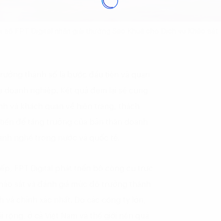
số FPT Digital nhận giải thường Sao Khuê cho Dịch vụ Khảo sát 
trưởng thành số là bước đầu tiên và quan
a doanh nghiệp​. Kết quả đem lại sẽ cung
nh và khách quan về hiện trạng, thách
i tiến để tăng trưởng của bản thân doanh
ành nghề trong nước và quốc tế.
ếp, FPT Digital phát triển bộ công cụ trực
ảo sát và đánh giá mức độ trưởng thành
h và chính xác nhất. Do các công ty lớn,
i rộng, ở cả Việt Nam và thế giới nên quá