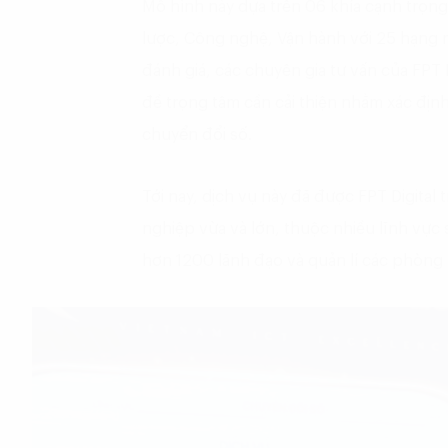
Mô hình này dựa trên 06 khía cạnh trọng
lược, Công nghệ, Vận hành với 25 hạng mụ
đánh giá, các chuyên gia tư vấn của FPT 
đề trọng tâm cần cải thiện nhằm xác địn
chuyển đổi số.
Tới nay, dịch vụ này đã được FPT Digital 
nghiệp vừa và lớn, thuộc nhiều lĩnh vực 
hơn 1200 lãnh đạo và quản lí các phòng 