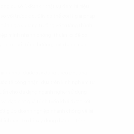
công cụ số DxRank™ thật sự đem lại hiệu
so với trước đó. Đây có thể coi là giải pháp
 đánh giá sự tăng trưởng về trưởng thành
ghiệp mình nhanh chóng, thuận lợi để có
uyển đổi số đúng hướng, đạt được mục
hế mạnh như: được xây dựng theo phương
uốc tế công nhận; dựa trên kinh nghiệm tư
 chuẩn cho đa dạng ngành nghề; sử dụng
và đặc biệt quá trình triển khai được kết
đã giúp doanh nghiệp nhanh chóng vẽ lại
hính xác, từ đó xây dựng được lộ trình