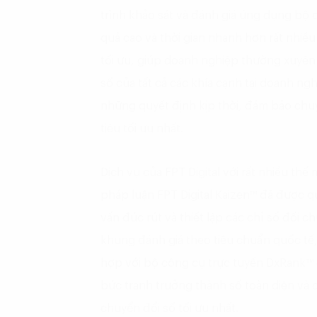
trình khảo sát và đánh giá ứng dụng bộ 
quả cao và thời gian nhanh hơn rất nhiều 
tối ưu, giúp doanh nghiệp thường xuyên
số của tất cả các khía cạnh tại doanh n
những quyết định kịp thời, đảm bảo ch
tiêu tối ưu nhất.
Dịch vụ của FPT Digital với rất nhiều t
pháp luận FPT Digital Kaizen™ đã được q
vấn đúc rút và thiết lập các chỉ số đối
khung đánh giá theo tiêu chuẩn quốc tế, 
hợp với bộ công cụ trực tuyến DxRank™ 
bức tranh trưởng thành số toàn diện và c
chuyển đổi số tối ưu nhất.