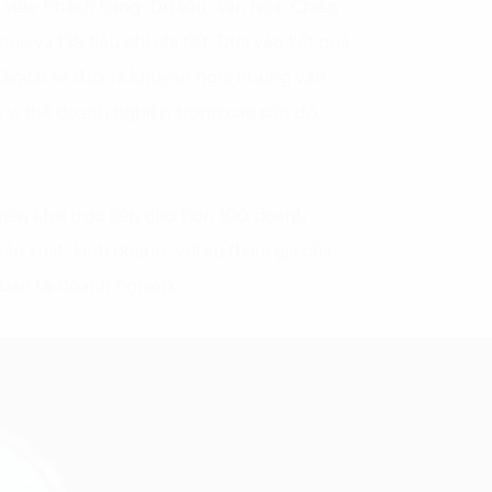
 yếu: Khách hàng, Dữ liệu, Văn hóa, Chiến
c và 139 tiêu chí chi tiết. Dựa vào kết quả
Digital sẽ đưa ra khuyến nghị những vấn
h vị thế doanh nghiệp trong các cấp độ
triển khai trực tiếp cho hơn 100 doanh
sản xuất, kinh doanh, với sự tham gia của
ban tại doanh nghiệp.