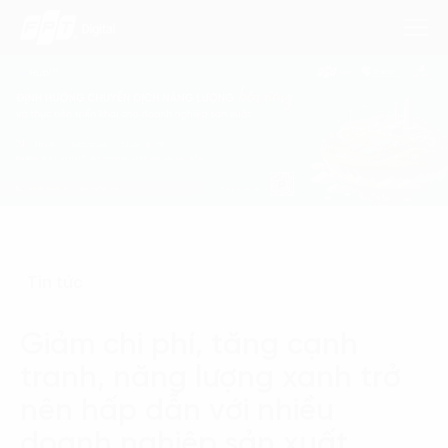
Dịch Vụ
Lĩnh Vực
Phương Pháp
Tin tức
Nghiên Cứu
Giảm chi phí, tăng cạnh
Về Chúng Tôi
tranh, năng lượng xanh trở
Liên hệ
nên hấp dẫn với nhiều
doanh nghiệp sản xuất