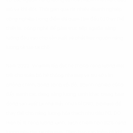
mỏ và khí đốt. Thời gian qua rất nhiều doanh nghiệp
công nghiệp trọng điểm đã quan tâm đầu tư thay thế
thiết bị, công nghệ để giảm trực tiếp nguồn năng
lượng đầu vào cho sản xuất và phát huy nguồn năng
lượng tái tạo tại chỗ.
Năm 2022, Vinamilk lắp đặt hệ thống năng lượng mặt
trời cho toàn bộ hệ thống nhà máy và trụ sở văn
phòng chính. Song song với đó, doanh nghiệp cũng
đẩy mạnh các dạng năng lượng xanh khác trong hoạt
động sản xuất tại nhà máy như khí CNG, biomass để
thay thế cho năng lượng hóa thạch như dầu FO, DO.
Hiện tỷ lệ năng lượng xanh, sạch chiếm hơn 92% năng
lượng tiêu thụ tại nhà máy. Theo báo cáo kiểm kê khí