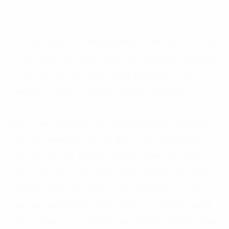
Hoạt động sản xuất công nghiệp tại Việt Nam còn phụ
thuộc nhiều vào nguồn nhiên liệu hóa thạch, đặc biệt
là than đá. Nhu cầu năng lượng gia tăng kéo theo
lượng phát thải khí nhà kính tăng lên đáng kể.
Mặc dù sản lượng tiêu thụ năng lượng cao nhưng giá
trị kinh tế mang lại trên mỗi đơn vị điện năng lại chưa
thực sự hiệu quả. Dữ liệu của Ngân hàng Thế giới cho
thấy 1 kWh điện ở Việt Nam chỉ tạo ra giá trị 1,07 USD,
thấp hơn nhiều so với các nước trong khu vực. Các
báo cáo của Bộ Công Thương chỉ ra, ở những ngành
công nghiệp như xi măng hoặc sắt thép, chi phí năng