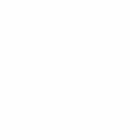
Giám đốc FPT Digital nhận định về xu hướng
01.
chuyển đổi số của doanh nghiệp Việt Nam
năm 2023
Chiến lược triển khai AI trong doanh nghiệp:
02.
Bắt đầu từ bài toán nội tại và năng lực tổ
chức
Bức tranh chuyển đổi số của các doanh
03.
nghiệp Việt dưới góc nhìn chuyên gia
FPT là thương hiệu công nghệ giá trị nhất Việt
04.
Nam