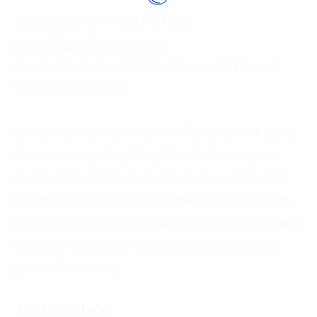
Độc giả quan tâm mời đăng ký tại:
https://digital.fpt.com/dxhub
Mọi chi tiết chương trình liên hệ: green@fpt.com |
SĐT: +84 904689597
DxHub™ là chuỗi sự kiện được tổ chức bởi FPT Digital
nhằm xây dựng cộng đồng, kết nối chuyên gia và
doanh nghiệp trong đa dạng lĩnh vực, ngành nghề.
Chương trình là nơi cập nhật, chia sẻ kiến thức, kinh
nghiệm, góc nhìn chuyên gia và kết nối doanh nghiệp
trong lĩnh vực chuyển đổi số, chuyển đổi xanh và
phát triển bền vững.
Tin tức khác