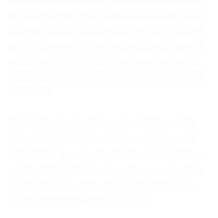
nhà kính, lượng phát thải năm 2023 của Vinamilk giảm
30% so với năm 2022. Các nỗ lực “xanh hóa” giúp nhà
máy đáp ứng các tiêu chuẩn quốc tế như chứng nhận
năng lượng ISO 50001, chứng nhận môi trường ISO
14001 và nay là chứng nhận về trung hòa Carbon PAS
2060:2014.
Việc tự sản xuất năng lượng xanh như điện mặt trời,
điện gió, hoặc năng lượng sinh học có thể mang lại
nhiều lợi ích, bao gồm giảm chi phí vận hành dài hạn
và giảm thiểu phụ thuộc vào nguồn cung năng lượng
truyền thống. Tuy nhiên, việc này đòi hỏi đầu tư ban
đầu lớn và kiến thức kỹ thuật phức tạp.