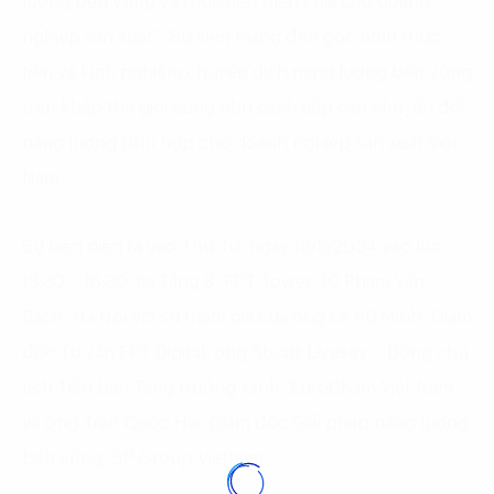
lượng bền vững và thực tiễn triển khai cho doanh
nghiệp sản xuất”. Sự kiện mang đến góc nhìn thực
tiễn và kinh nghiệm chuyển dịch năng lượng bền vững
trên khắp thế giới cũng như cách tiếp cận chuyển đổi
năng lượng phù hợp cho doanh nghiệp sản xuất Việt
Nam.
Sự kiện diễn ra vào Thứ Tư, ngày 15/5/2024 vào lúc
13:30 – 16:30. tại Tầng 8, FPT Tower, 10 Phạm Văn
Bạch, Hà Nội với sự tham gia của ông Lê Vũ Minh, Giám
đốc Tư vấn FPT Digital; ông Stuart Livesey – Đồng chủ
tịch Tiểu ban Tăng trưởng xanh, EuroCham Việt Nam
và ông Trần Quốc Hải, Giám đốc Giải pháp năng lượng
bền vững, SP Group Vietnam.