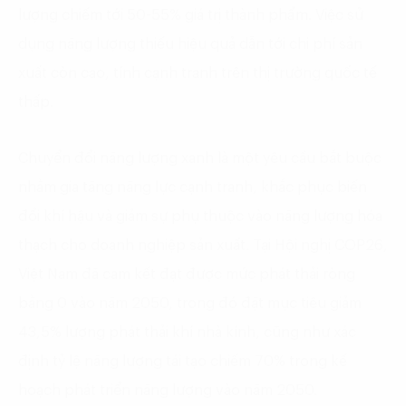
lượng chiếm tới 50-55% giá trị thành phẩm. Việc sử
dụng năng lượng thiếu hiệu quả dẫn tới chi phí sản
xuất còn cao, tính cạnh tranh trên thị trường quốc tế
thấp.
Chuyển đổi năng lượng xanh là một yêu cầu bắt buộc
nhằm gia tăng năng lực cạnh tranh, khắc phục biến
đổi khí hậu và giảm sự phụ thuộc vào năng lượng hóa
thạch cho doanh nghiệp sản xuất. Tại Hội nghị COP26,
Việt Nam đã cam kết đạt được mức phát thải ròng
bằng 0 vào năm 2050, trong đó đặt mục tiêu giảm
43,5% lượng phát thải khí nhà kính, cũng như xác
định tỷ lệ năng lượng tái tạo chiếm 70% trong kế
hoạch phát triển năng lượng vào năm 2050.