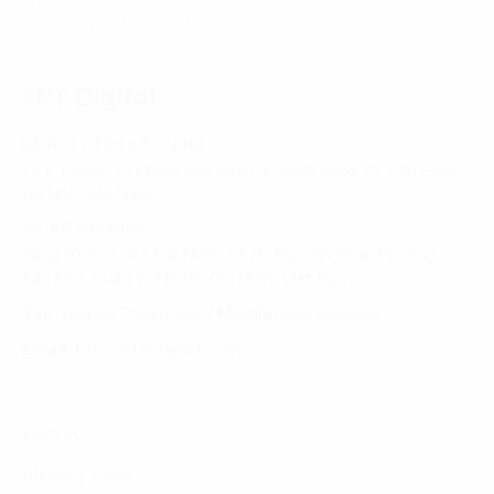
Trang chủ
News-Events
Giảm chi phí, tăng cạnh tranh, năng lượng xanh trở nên
hấp dẫn với nhiều doanh nghiệp sản xuất
FPT Digital
HÀ NỘI - TRỤ SỞ CHÍNH
FPT Tower, 10 Phạm Văn Bạch, P. Dịch Vọng, Q. Cầu Giấy,
Hà Nội, Việt Nam
TP. HỒ CHÍ MINH
Tầng 10, Tòa nhà Đại Minh, 77 Hoàng Văn Thái, Phường
Tân Phú, Quận 7, TP. Hồ Chí Minh, Việt Nam
Tel:
(+8424) 73007300
|
Mobile:
0904689597
Email:
fdx.contact@fpt.com
Dịch Vụ
Phương Pháp