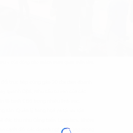
chú ý của đông đảo khách tham quan triển lãm.
o đổi trực tiếp cùng gần 20 đại diện doanh
oay quanh CĐS. Nhu cầu tư vấn của các
n lộ trình CĐS trong nhiều lĩnh vực,
g sản, Quản lý hàng hoá và tối ưu tồn
ề đặc thù như Cảng biển, Logistics, Nhôm
 Bên cạnh đó, các doanh nghiệp cũng mong