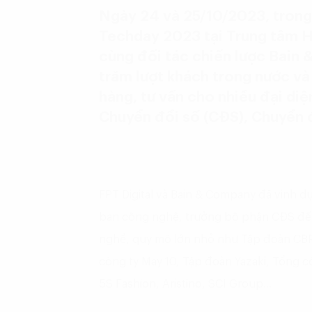
Ngày 24 và 25/10/2023, trong
Techday 2023 tại Trung tâm Hộ
cùng đối tác chiến lược Bain
trăm lượt khách trong nước v
hàng, tư vấn cho nhiều đại di
Chuyển đổi số (CĐS), Chuyển đ
FPT Digital và Bain & Company đã vinh dự
ban công nghệ, trưởng bộ phận CĐS đế
nghề, quy mô lớn nhỏ như Tập đoàn CBR
công ty May 10, Tập đoàn Yazaki, Tổng 
5S Fashion, Aristino, SCI Group…