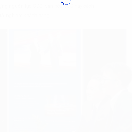
ựng nguồn lực CĐS, văn hóa CĐS hay cách
rải nghiệm khách hàng.