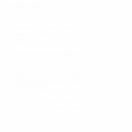
Tin tức khác
Tiếp nối hành trình phát triển
01.
bền vững: FPT Digital hợp tác
cùng Gas South trong dự án
mới
FPT Digital tham gia Diễn đàn
02.
bán lẻ Châu Á 2024
Năng lực quản trị quyết định
03.
hiệu quả triển khai AI trong
doanh nghiệp
Đại dịch thúc đẩy chuyển đổi
04.
số doanh nghiệp nhanh hơn