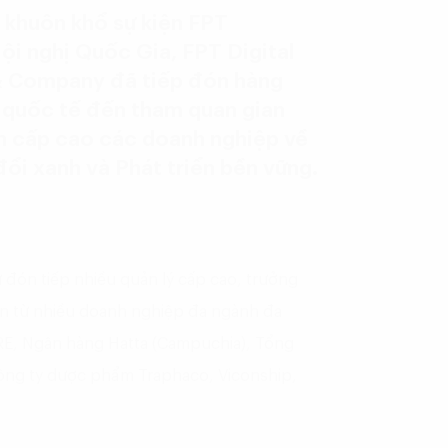
 khuôn khổ sự kiện FPT
i nghị Quốc Gia, FPT Digital
 & Company đã tiếp đón hàng
à quốc tế đến tham quan gian
ện cấp cao các doanh nghiệp về
ổi xanh và Phát triển bền vững.
 đón tiếp nhiều quản lý cấp cao, trưởng
n từ nhiều doanh nghiệp đa ngành đa
E, Ngân hàng Hatta (Campuchia), Tổng
công ty dược phẩm Traphaco, Viconship,