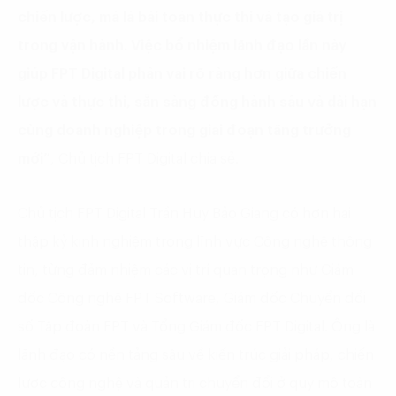
chiến lược, mà là bài toán thực thi và tạo giá trị
trong vận hành. Việc bổ nhiệm lãnh đạo lần này
giúp FPT Digital phân vai rõ ràng hơn giữa chiến
lược và thực thi, sẵn sàng đồng hành sâu và dài hạn
cùng doanh nghiệp trong giai đoạn tăng trưởng
mới”
, Chủ tịch FPT Digital chia sẻ.
Chủ tịch FPT Digital Trần Huy Bảo Giang có hơn hai
thập kỷ kinh nghiệm trong lĩnh vực Công nghệ thông
tin, từng đảm nhiệm các vị trí quan trọng như Giám
đốc Công nghệ FPT Software, Giám đốc Chuyển đổi
số Tập đoàn FPT và Tổng Giám đốc FPT Digital. Ông là
lãnh đạo có nền tảng sâu về kiến trúc giải pháp, chiến
lược công nghệ và quản trị chuyển đổi ở quy mô toàn