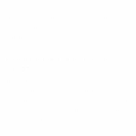
thành văn hóa đổi mới sáng tạo, tạo nền tảng cho sự
phát triển bền vững của FPT Digital, đồng thời củng
cố vai trò dẫn dắt của Tập đoàn FPT trong lĩnh vực
công nghệ.
Lãnh đạo kế nhiệm với định hướng tăng
trưởng mới
Trên cương vị Chủ tịch FPT Digital, ông Trần Huy Bảo
Giang sẽ tập trung vào định hướng chiến lược tổng
thể, dẫn dắt lộ trình tăng trưởng dài hạn và phát triển
các năng lực cốt lõi của FPT Digital trong Chuyển đổi
số, AI và ESG, gắn kết chặt chẽ với chiến lược chung
của Tập đoàn FPT.