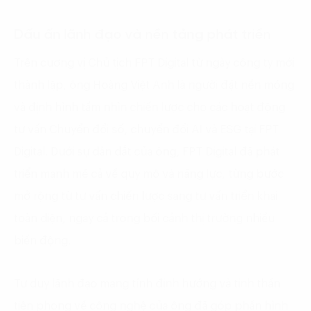
Dấu ấn lãnh đạo và nền tảng phát triển
Trên cương vị Chủ tịch FPT Digital từ ngày công ty mới
thành lập, ông Hoàng Việt Anh là người đặt nền móng
và định hình tầm nhìn chiến lược cho các hoạt động
tư vấn Chuyển đổi số, chuyển đổi AI và ESG tại FPT
Digital. Dưới sự dẫn dắt của ông, FPT Digital đã phát
triển mạnh mẽ cả về quy mô và năng lực, từng bước
mở rộng từ tư vấn chiến lược sang tư vấn triển khai
toàn diện, ngay cả trong bối cảnh thị trường nhiều
biến động.
Tư duy lãnh đạo mang tính định hướng và tinh thần
tiên phong về công nghệ của ông đã góp phần hình