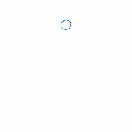
chiến
lược mà còn tư vấn triển khai với tốc độ
nhanh, sâu và bền vững. Trọng tâm của chúng tôi là
đưa Chuyển đổi số, AI và ESG trở thành năng lực
vận hành thực sự của doanh nghiệp, tạo ra hiệu quả
đo lường được và giá trị dài hạn
ở quy mô toàn tổ
chức”
,
Tổng Giám đốc FPT Digital cho biết.
Ông Lê Hùng Cường là Tiến sĩ Công nghệ thông tin,
chuyên gia tư vấn cấp cao với hơn 20 năm kinh
nghiệm trong ngành Công nghệ thông tin. Ông có
kinh nghiệm sâu rộng trong tư vấn và triển khai
Chuyển đổi số cho nhiều ngành nghề, đồng thời là
người dẫn dắt tư duy phát triển xoay quanh hệ sinh
thái số và hợp lực cùng các nhà lãnh đạo doanh