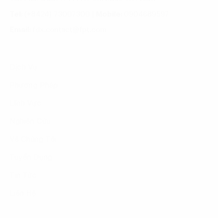
Tel:
(+8424) 73007300
|
Mobile:
0904689597
Email:
fdx.contact@fpt.com
Dịch Vụ
Phương Pháp
Lĩnh Vực
Nghiên Cứu
Về Chúng Tôi
Tuyển Dụng
Tin Tức
Liên Hệ