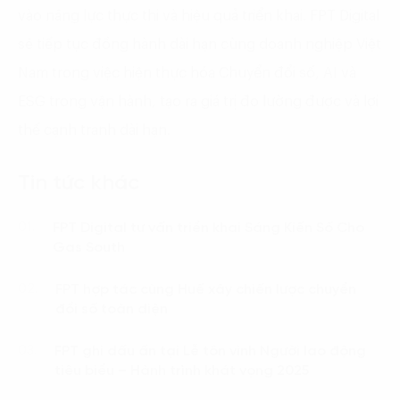
vào năng lực thực thi và hiệu quả triển khai. FPT Digital
sẽ tiếp tục đồng hành dài hạn cùng doanh nghiệp Việt
Nam trong việc hiện thực hóa Chuyển đổi số, AI và
ESG trong vận hành, tạo ra giá trị đo lường được và lợi
thế cạnh tranh dài hạn.
Tin tức khác
FPT Digital tư vấn triển khai Sáng Kiến Số Cho
01.
Gas South
FPT hợp tác cùng Huế xây chiến lược chuyển
02.
đổi số toàn diện
FPT ghi dấu ấn tại Lễ tôn vinh Người lao động
03.
tiêu biểu – Hành trình khát vọng 2025