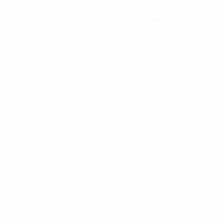
Liên hệ với chúng tôi
Trang chủ
News-Events
FPT Digital công bố bổ nhiệm lãnh đạo, bước vào giai
đoạn tăng trưởng và thực thi chiến lược mới
FPT Digital
HÀ NỘI - TRỤ SỞ CHÍNH
FPT Tower, 10 Phạm Văn Bạch, P. Dịch Vọng, Q. Cầu Giấy,
Hà Nội, Việt Nam
TP. HỒ CHÍ MINH
Tầng 10, Tòa nhà Đại Minh, 77 Hoàng Văn Thái, Phường
Tân Phú, Quận 7, TP. Hồ Chí Minh, Việt Nam