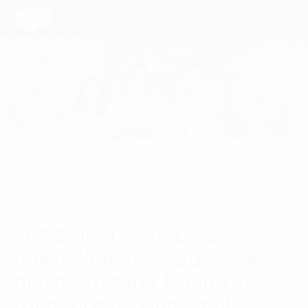
Dịch Vụ
Lĩnh Vực
Phương Pháp
Tin tức
Nghiên Cứu
FPT Digital công bố bổ
Về Chúng Tôi
nhiệm lãnh đạo, bước vào
Liên hệ
giai đoạn tăng trưởng và
thực thi chiến lược mới