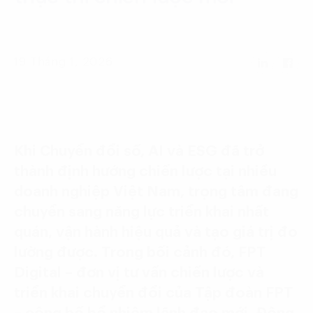
Language:
ENG
VIE
19 Tháng 1, 2026
Khi Chuyển đổi số, AI và ESG đã trở
thành định hướng chiến lược tại nhiều
doanh nghiệp Việt Nam, trọng tâm đang
chuyển sang năng lực triển khai nhất
quán, vận hành hiệu quả và tạo giá trị đo
lường được. Trong bối cảnh đó, FPT
Digital – đơn vị tư vấn chiến lược và
triển khai chuyển đổi của Tập đoàn FPT