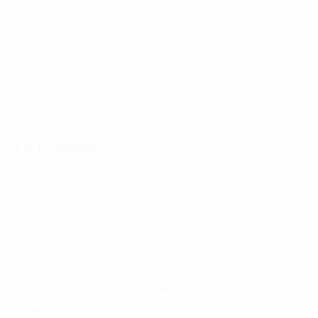
Trang chủ
News-Events
FPT Digital công bố lộ trình Chuyển đổi số cho Công ty
CP Viconship, mở ra triển vọng đồng hành trong giai
đoạn triển khai
FPT Digital
HÀ NỘI - TRỤ SỞ CHÍNH
FPT Tower, 10 Phạm Văn Bạch, P. Dịch Vọng, Q. Cầu Giấy,
Hà Nội, Việt Nam
TP. HỒ CHÍ MINH
Tầng 10, Tòa nhà Đại Minh, 77 Hoàng Văn Thái, Phường
Tân Phú, Quận 7, TP. Hồ Chí Minh, Việt Nam
Tel:
(+8424) 73007300
|
Mobile:
0904689597
Email:
fdx.contact@fpt.com