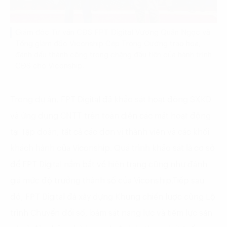
Giám đốc Tư vấn CĐS FPT Digital Vương Quân Ngọc và
Tổng giám đốc Viconship Cáp Trọng Cường trao hoa,
đánh dấu thành công trong chặng đầu tiên của hành trình
CĐS cho Viconship.
Trong dự án, FPT Digital đã khảo sát hoạt động SXKD
và ứng dụng CNTT trên toàn diện các mặt hoạt động
tại Tập đoàn, tất cả các đơn vị thành viên và các khối
khách hành của Viconship. Quá trình khảo sát là cơ sở
để FPT Digital nắm bắt về hiện trạng cũng như đánh
giá mức độ trưởng thành số của Viconship.Tiếp sau
đó, FPT Digital đã xây dựng Khung chiến lược cùng Lộ
trình Chuyển đổi số, bám sát năng lực và tiềm lực sẵn