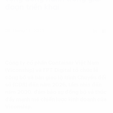
Language:
ENG
VIE
đoạn triển khai
08 Tháng 12, 2023
Công ty cổ phần Container Việt Nam
(Viconship) và FPT Digital tổ chức lễ
công bố và bàn giao lộ trình Chuyển đổi
số (CĐS) đến năm 2026, tầm nhìn đến
năm 2030, đảm bảo sự đồng bộ và thúc
đẩy mạnh mẽ chiến lược kinh doanh của
Viconship.