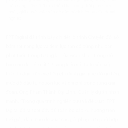
các sáng kiến số được triển khai trong thời gian sớm
nhất, giải quyết các vấn đề cấp bách hiện tại của doanh
nghiệp
FPT Digital đã trình bày chi tiết lộ trình Chuyển đổi số
bám sát năng lực và tiềm lực sẵn có cũng như dần
phát triển trong tương lai của Viconship. Trong đó,
báo cáo đã đề xuất 27 sáng kiến số được sắp xếp
tuần tự dựa trên các tiêu chí đánh giá mức độ ưu tiên,
mức độ đầu tư nguồn lực và chi phí trong từng giai
đoạn. Ông Phạm Thành Đại Lĩnh, Quản lý dự án nhấn
mạnh: “Trong quá trình nghiên cứu và đề xuất, FPT
Digital đã rà soát đầy đủ toàn bộ các xu hướng trên
thế giới, đảm bảo đề xuất các giải pháp vừa phù hợp