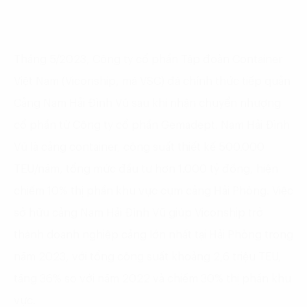
Tháng 5/2023, Công ty cổ phần Tập đoàn Container
Việt Nam (Viconship, mã VSC) đã chính thức tiếp quản
Cảng Nam Hải Đình Vũ sau khi nhận chuyển nhượng
cổ phần từ Công ty cổ phần Gemadept. Nam Hải Đình
Vũ là cảng container, công suất thiết kế 500.000
TEU/năm, tổng mức đầu tư hơn 1.000 tỷ đồng, hiện
chiếm 10% thị phần khu vực cụm cảng Hải Phòng. Việc
sở hữu cảng Nam Hải Đình Vũ giúp Viconship trở
thành doanh nghiệp cảng lớn nhất tại Hải Phòng trong
năm 2023, với tổng công suất khoảng 2,6 triệu TEU,
tăng 36% so với năm 2022 và chiếm 30% thị phần khu
vực.