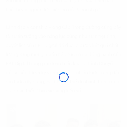
với định hướng phát triển của ngành, vừa đảm bảo
khả thi với nguồn lực hiện có của Viconship.”
Lãnh đạo Viconship – ông Cáp Trọng Cường cũng bày
tỏ sự tin tưởng vào năng lực cũng như sự nhiệt tình,
quyết liệt của FPT Digital để đưa ra được kết quả chất
lượng. Ông mong muốn tiếp tục có sự đồng hành của
FPT Digital trong giai đoạn triển khai lộ trình Chuyển
đổi số sắp tới và kỳ vọng với một chiến lược đúng đắn
đã được xây dựng, hai bên có thể đi nhanh hơn trong
giai đoạn triển khai các sáng kiến số.