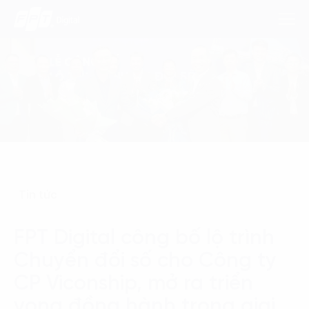
Dịch Vụ
Lĩnh Vực
Phương Pháp
Tin tức
Nghiên Cứu
FPT Digital công bố lộ trình
Về Chúng Tôi
Chuyển đổi số cho Công ty
Liên hệ
CP Viconship, mở ra triển
vọng đồng hành trong giai