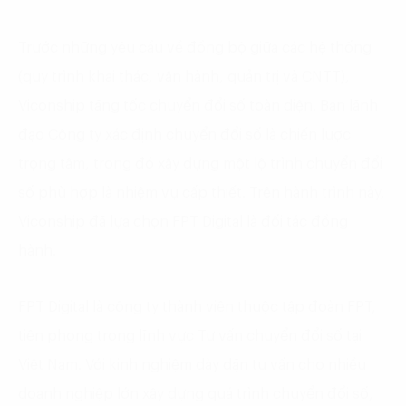
Trước những yêu cầu về đồng bộ giữa các hệ thống
(quy trình khai thác, vận hành, quản trị và CNTT),
Viconship tăng tốc chuyển đổi số toàn diện. Ban lãnh
đạo Công ty xác định chuyển đổi số là chiến lược
trọng tâm, trong đó xây dựng một lộ trình chuyển đổi
số phù hợp là nhiệm vụ cấp thiết. Trên hành trình này,
Viconship đã lựa chọn FPT Digital là đối tác đồng
hành.
FPT Digital là công ty thành viên thuộc tập đoàn FPT,
tiên phong trong lĩnh vực Tư vấn chuyển đổi số tại
Việt Nam. Với kinh nghiệm dày dặn tư vấn cho nhiều
doanh nghiệp lớn xây dựng quá trình chuyển đổi số,