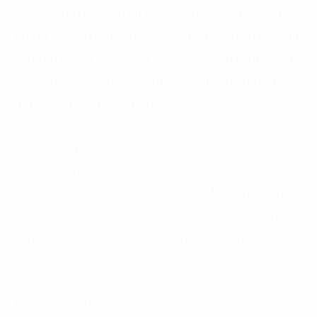
giúp doanh nghiệp nắm bắt nhanh các cơ hội và khám
phá ra các giá trị mới trên cơ sở khai thác toàn bộ tiềm
năng của công nghệ số, FPT Digital đồng hành cùng
Viconship để đạt được những dấu mốc thành công
trên chặng đường chuyển đổi số.
Sau 5 tháng triển khai Dự án “Tư vấn Xây dựng chiến
lược chuyển đổi số tại Công ty CP Container Việt
Nam”, ngày 15/11 vừa qua FPT Digital đã hoàn thành
toàn bộ các hạng mục công việc của dự án, tiến hành
bàn giao bản Chiến lược và Lộ trình chuyển đổi số tới
Viconship.
Buổi lễ có sự tham gia của Tổng giám đốc Viconship