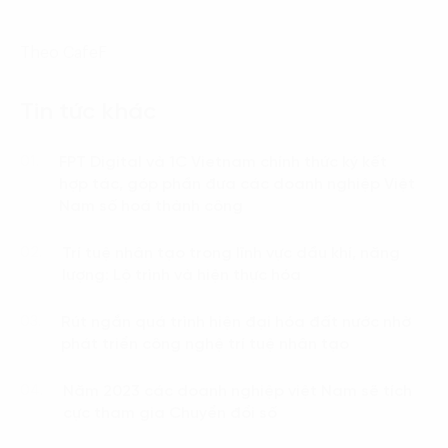
Theo CafeF
Tin tức khác
FPT Digital và 1C Vietnam chính thức ký kết
01.
hợp tác, góp phần đưa các doanh nghiệp Việt
Nam số hoá thành công
Trí tuệ nhân tạo trong lĩnh vực dầu khí, năng
02.
lượng: Lộ trình và hiện thực hóa
Rút ngắn quá trình hiện đại hóa đất nước nhờ
03.
phát triển công nghệ trí tuệ nhân tạo
Năm 2023 các doanh nghiệp việt Nam sẽ tích
04.
cực tham gia Chuyển đổi số