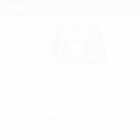
Dịch Vụ
Lĩnh Vực
Phương Pháp
Tin tức
Nghiên Cứu
Vì sao doanh nghiệp vừa và
Về Chúng Tôi
nhỏ vẫn ngại chuyển đổi số?
Liên hệ