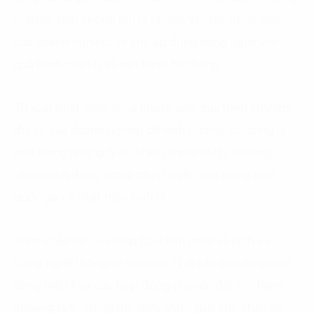
ty Base. Nếu không tìm ra những vấn đề, khúc mắc
của doanh nghiệp, sẽ khó áp dụng công nghệ vào
quá trình quản lý và vận hành hệ thống.
Từ xuất phát điểm chưa chuẩn xác, quá trình chuyển
đổi số của doanh nghiệp dễ lệch hướng. Đó cũng là
một trong những lý do khiến nhóm SMEs thường
chọn cách đứng ngoài câu chuyện vốn mang tính
quốc gia về phát triển kinh tế.
Theo khảo sát của Hiệp hội Phần mềm và Dịch vụ
Công nghệ thông tin (Vinasa), tỷ lệ các doanh nghiệp
đang triển khai các hoạt động chuyển đổi số chiếm
khoảng 15%. Trong đó, 99% SMEs gặp khó khăn về