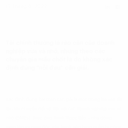
Language:
ENG
VIE
13 Tháng 6, 2022
Tài chính thường là rào cản của doanh
nghiệp vừa và nhỏ, nhưng theo các
chuyên gia mấu chốt là do không xác
định đúng “nỗi đau” cần giải.
Xác định đúng bài toán cần giải là một trong ba vấn đề
lớn khi chuyển đổi số đối với các doanh nghiệp vừa và
nhỏ (SMEs), theo ông Trịnh Ngọc Bảo – nhà đồng
sáng lập và giám đốc vận hành nền tảng quản trị công