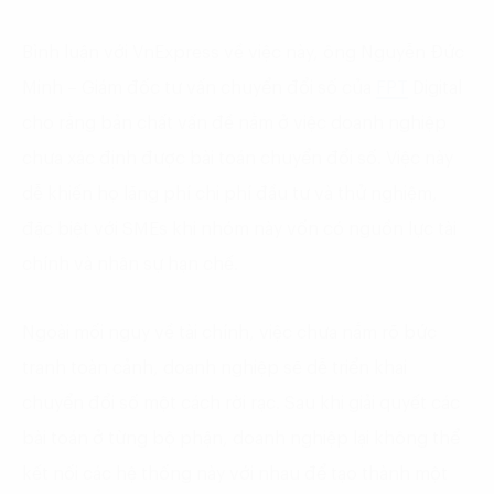
Bình luận với VnExpress về việc này, ông Nguyễn Đức
Minh – Giám đốc tư vấn chuyển đổi số của
FPT
Digital
cho rằng bản chất vấn đề nằm ở việc doanh nghiệp
chưa xác định được bài toán chuyển đổi số. Việc này
dễ khiến họ lãng phí chi phí đầu tư và thử nghiệm,
đặc biệt với SMEs khi nhóm này vốn có nguồn lực tài
chính và nhân sự hạn chế.
Ngoài mối nguy về tài chính, việc chưa nắm rõ bức
tranh toàn cảnh, doanh nghiệp sẽ dễ triển khai
chuyển đổi số một cách rời rạc. Sau khi giải quyết các
bài toán ở từng bộ phận, doanh nghiệp lại không thể
kết nối các hệ thống này với nhau để tạo thành một