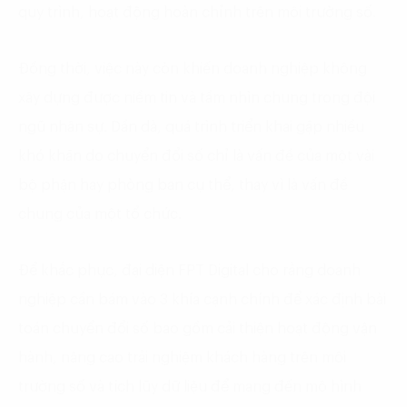
quy trình, hoạt động hoàn chỉnh trên môi trường số.
Đồng thời, việc này còn khiến doanh nghiệp không
xây dựng được niềm tin và tầm nhìn chung trong đội
ngũ nhân sự. Dần dà, quá trình triển khai gặp nhiều
khó khăn do chuyển đổi số chỉ là vấn đề của một vài
bộ phận hay phòng ban cụ thể, thay vì là vấn đề
chung của một tổ chức.
Để khắc phục, đại diện FPT Digital cho rằng doanh
nghiệp cần bám vào 3 khía cạnh chính để xác định bài
toán chuyển đổi số bao gồm cải thiện hoạt động vận
hành, nâng cao trải nghiệm khách hàng trên môi
trường số và tích lũy dữ liệu để mang đến mô hình