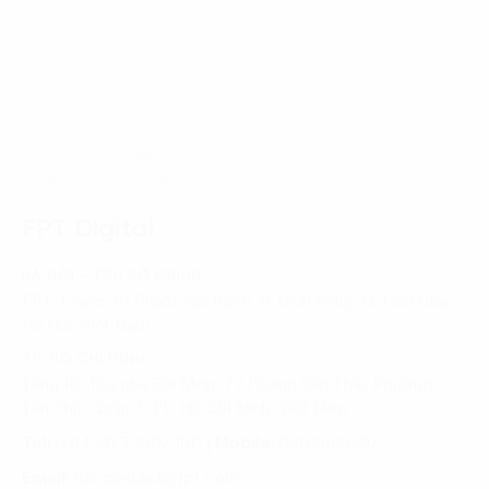
Trang chủ
News-Events
Vì sao doanh nghiệp vừa và nhỏ vẫn ngại chuyển đổi số?
FPT Digital
HÀ NỘI - TRỤ SỞ CHÍNH
FPT Tower, 10 Phạm Văn Bạch, P. Dịch Vọng, Q. Cầu Giấy,
Hà Nội, Việt Nam
TP. HỒ CHÍ MINH
Tầng 10, Tòa nhà Đại Minh, 77 Hoàng Văn Thái, Phường
Tân Phú, Quận 7, TP. Hồ Chí Minh, Việt Nam
Tel:
(+8424) 73007300
|
Mobile:
0904689597
Email:
fdx.contact@fpt.com