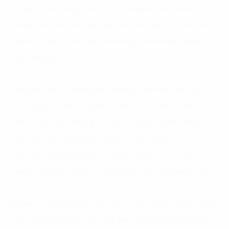
nghiệp, vận dụng công nghệ để giám sát và kiểm
chứng tính khả thi của quy trình, dữ liệu hóa các kết
quả thu được và từ đó cải tiến quy trình hoạt động
của công ty.
Ông Bảo lưu ý các doanh nghiệp cần tránh tư duy
“mua phần mềm về sử dụng đã là chuyển đổi số”.
Theo ông, nếu không có quy trình vận hành khoa
học, việc sử dụng phần mềm chỉ để sinh ra các loại
báo cáo, những dữ liệu không chuẩn xác. Từ đó,
doanh nghiệp tự sinh ra vòng lặp khó thể giải quyết.
Ngoài ra, ông Nguyễn Đức Minh cho rằng nhóm SMEs
cần cân đối nguồn lực thực hiện bởi tài chính không