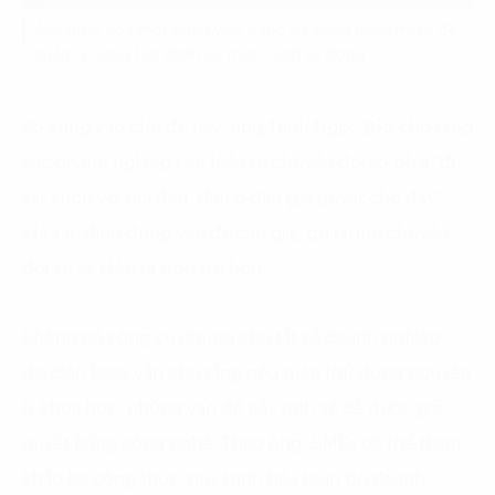
Ảnh minh hoạ một nhân viên đang sử dụng phần mềm để
quản lý công tác nhân sự một cách tự động
Bổ sung vào chủ đề này, ông Trịnh Ngọc Bảo cho rằng
các doanh nghiệp cần hiểu rõ chuyển đổi số phải “đi
sát sườn với nỗi đau, đau ở đâu giải quyết chỗ đấy”.
Khi xác định đúng vấn đề cần giải, quá trình chuyển
đổi số sẽ diễn ra trơn tru hơn.
Không có công cụ chung cho tất cả doanh nghiệp,
đại diện Base vẫn cho rằng nếu tuân thủ đúng nguyên
lý khoa học, những vấn đề nảy sinh sẽ dễ được giải
quyết bằng công nghệ. Theo ông, SMEs có thể tham
khảo ba công thức: quy trình hóa toàn bộ doanh