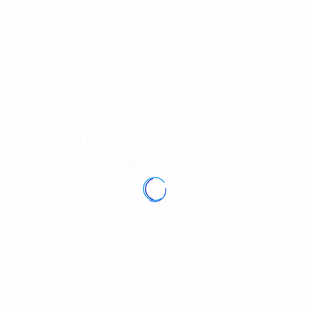
quá dồi dào như nhóm doanh nghiệp lớn. Do đó,
nhóm này cần tập trung cho các hạng mục ưu tiên và
các sáng kiến mang tính “đánh nhanh thắng nhanh”…
Nhưng chính bởi tính tinh gọn của mình, theo ông,
các doanh nghiệp lại có lợi thế về quy trình quản trị và
tính linh hoạt thích ứng trước những thay đổi. Đại diện
FPT Digital cho rằng, đây là lợi thế rất lớn bởi ở các
doanh nghiệp có quy mô rộng hơn, việc tham gia của
các tầng lãnh đạo, nhất là các lãnh đạo cấp cao sẽ rất
khó khăn và phức tạp.
“Nếu thực hiện thành công, chuyển đổi số sẽ tạo nền
tảng cho SMEs phát triển các mô hình dịch vụ, sản