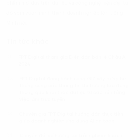
phẩm mới dựa trên dữ liệu và công nghệ hiện đại, từ
đó sớm vươn mình thành doanh nghiệp lớn”, ông
Minh nói.
Tin tức khác
FPT Digital tham gia Diễn đàn bán lẻ Châu Á
01.
2024
FPT Digital đồng hành cùng GIZ xây dựng hệ
02.
thống cung cấp thông tin thị trường lao động
thông qua khai thác dữ liệu từ các nền tảng
việc làm trực tuyến
Chuyên gia FPT Digital hướng dẫn thực tiễn
03.
giúp doanh nghiệp ứng dụng AI an toàn
Chuyển đổi số hướng tới trải nghiệm khách
04.