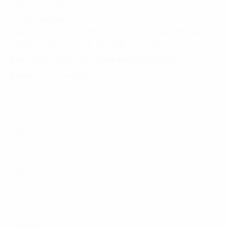
Hà Nội, Việt Nam
TP. HỒ CHÍ MINH
Tầng 10, Tòa nhà Đại Minh, 77 Hoàng Văn Thái, Phường
Tân Phú, Quận 7, TP. Hồ Chí Minh, Việt Nam
Tel:
(+8424) 73007300
|
Mobile:
0904689597
Email:
fdx.contact@fpt.com
Dịch Vụ
Phương Pháp
Lĩnh Vực
Nghiên Cứu
Về Chúng Tôi
Tuyển Dụng