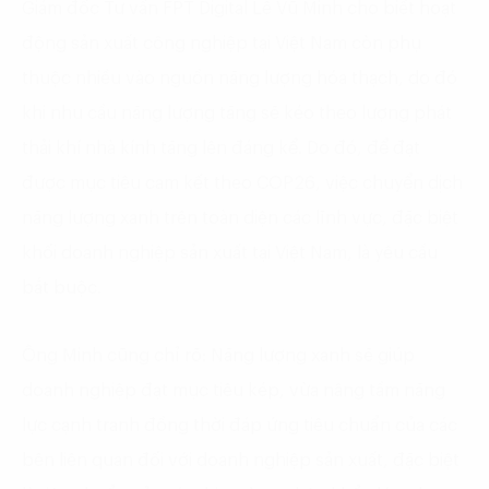
Giám đốc Tư vấn FPT Digital Lê Vũ Minh cho biết hoạt
động sản xuất công nghiệp tại Việt Nam còn phụ
thuộc nhiều vào nguồn năng lượng hóa thạch, do đó
khi nhu cầu năng lượng tăng sẽ kéo theo lượng phát
thải khí nhà kính tăng lên đáng kể. Do đó, để đạt
được mục tiêu cam kết theo COP26, việc chuyển dịch
năng lượng xanh trên toàn diện các lĩnh vực, đặc biệt
khối doanh nghiệp sản xuất tại Việt Nam, là yêu cầu
bắt buộc.
Ông Minh cũng chỉ rõ: Năng lượng xanh sẽ giúp
doanh nghiệp đạt mục tiêu kép, vừa nâng tầm năng
lực cạnh tranh đồng thời đáp ứng tiêu chuẩn của các
bên liên quan đối với doanh nghiệp sản xuất, đặc biệt