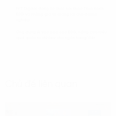
FPT Digital đồng tổ chức hội thảo Thực hành
03.
ESG và những giá trị mang lại cho doanh
nghiệp
Ứng dụng AI vào báo cáo ESG, nâng cao hiệu
04.
quả quản trị dữ liệu cho ngân hàng Việt
Chủ đề liên quan