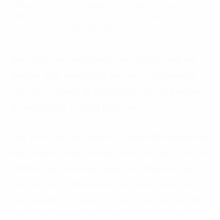
động sản xuất công nghiệp tại Việt Nam còn phụ thuộc
nhiều vào nguồn năng lượng hóa thạch khiến lượng phát
thải khí nhà kính tăng lên đáng kể.
Việc tự sản xuất năng lượng xanh như điện mặt trời,
điện gió, hoặc năng lượng sinh học có thể mang lại
nhiều lợi ích nhưng lại đòi hỏi khoản đầu tư ban đầu
lớn và kiến thức kỹ thuật phức tạp.
Ông Trần Quốc Hải, Giám đốc chuyển đổi năng lượng
bền vững SP Group cho biết, bên cạnh việc tự đầu tư
hệ thống sản xuất năng lượng xanh, doanh nghiệp
Việt Nam còn có thể mua lại năng lượng từ các bên
cung ứng như SP Group, tùy theo nhu cầu, mục tiêu
kinh doanh, và điều kiện cụ thể của từng doanh