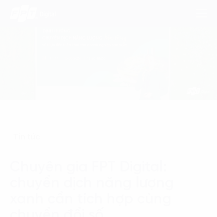
Dịch Vụ
Lĩnh Vực
Phương Pháp
Tin tức
Nghiên Cứu
Chuyên gia FPT Digital:
Về Chúng Tôi
chuyển dịch năng lượng
Liên hệ
xanh cần tích hợp cùng
chuyển đổi số