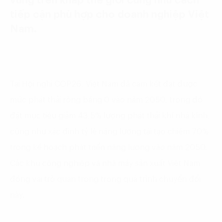
vững trên khắp thế giới cũng như cách
tiếp cận phù hợp cho doanh nghiệp Việt
Nam.
Tại Hội nghị COP26, Việt Nam đã cam kết đạt được
mức phát thải ròng bằng 0 vào năm 2050, trong đó
đặt mục tiêu giảm 43,5% lượng phát thải khí nhà kính,
cũng như xác định tỷ lệ năng lượng tái tạo chiếm 70%
trong kế hoạch phát triển năng lượng vào năm 2050.
Các khu công nghiệp và nhà máy sản xuất Việt Nam
đóng vai trò quan trọng trong quá trình chuyển đổi
này.