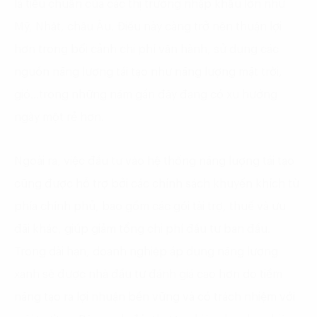
là tiêu chuẩn của các thị trường nhập khẩu lớn như
Mỹ, Nhật, châu Âu. Điều này càng trở nên thuận lợi
hơn trong bối cảnh chi phí vận hành, sử dụng các
nguồn năng lượng tái tạo như năng lượng mặt trời,
gió…trong những năm gần đây đang có xu hướng
ngày một rẻ hơn.
Ngoài ra, việc đầu tư vào hệ thống năng lượng tái tạo
cũng được hỗ trợ bởi các chính sách khuyến khích từ
phía chính phủ, bao gồm các gói tài trợ, thuế và ưu
đãi khác, giúp giảm tổng chi phí đầu tư ban đầu.
Trong dài hạn, doanh nghiệp áp dụng năng lượng
xanh sẽ được nhà đầu tư đánh giá cao hơn do tiềm
năng tạo ra lợi nhuận bền vững và có trách nhiệm với