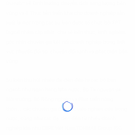
DxHub™ về Định hướng chuyển dịch năng lượng bền
vững và & Thực tiễn triển khai cho doanh nghiệp sản
xuất là một trong các sự kiện được tổ chức bởi FPT
Digital nhằm cập nhật, chia sẻ kiến thức, kinh nghiệm,
góc nhìn chuyên gia,kết nối doanh nghiệp trong lĩnh
vực chuyển đổi số, chuyển đổi xanh và phát triển bền
vững.
Sự kiện thu hút nhiều đại diện đến từ các bộ ban
ngành như Ngân hàng Nhà nước, Bộ Tài nguyên và
Môi trường, Bộ Nông nghiệp và Phát triển nông
thôn…, các chuyên gia đến các viện nghiên cứu trong
nước, cũng như các đại diện đến từ nhiều doanh
nghiệp lớn như CBRE Việt Nam,TONMAT Group JSC,