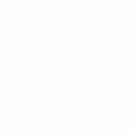
Tìm hiểu về chuyển đổi số
cho doanh nghiệp
Liên hệ với chúng tôi
Trang chủ
News-Events
Chuyên gia FPT Digital: chuyển dịch năng lượng xanh cần
tích hợp cùng chuyển đổi số
FPT Digital
HÀ NỘI - TRỤ SỞ CHÍNH
FPT Tower, 10 Phạm Văn Bạch, P. Dịch Vọng, Q. Cầu Giấy,