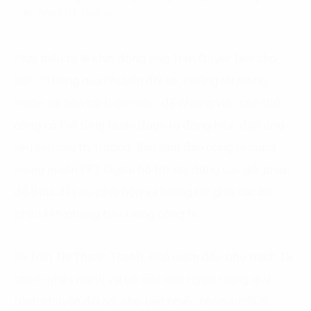
án. Ảnh FPT Digital
Phát biểu tại lễ khởi động ông Trần Quyết Tâm cho
biết: “Thông qua chuyển đổi số, chúng tôi mong
muốn cải tiến cách làm việc, để những việc còn thủ
công có thể từng bước được tự động hóa, đáp ứng
yêu cầu của thị trường. Ban lãnh đạo công ty cũng
mong muốn FPT Digital hỗ trợ xây dựng các giải pháp
để thúc đẩy sự phối hợp và tương tác giữa các bộ
phận liên phòng ban trong công ty.”
Bà Trần Thị Thanh Thanh, Phó Giám đốc phụ trách Tài
chính nhấn mạnh vai trò của con người trong quá
trình chuyển đổi số, cho biết nhiều nhân sự đã đi