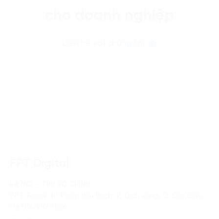
cho doanh nghiệp
Liên hệ với chúng tôi
Trang chủ
News-Events
FPT Digital khởi động dự án Chuyển đổi số tại Công ty
Hóa Keo Bình Thạnh
FPT Digital
HÀ NỘI - TRỤ SỞ CHÍNH
FPT Tower, 10 Phạm Văn Bạch, P. Dịch Vọng, Q. Cầu Giấy,
Hà Nội, Việt Nam