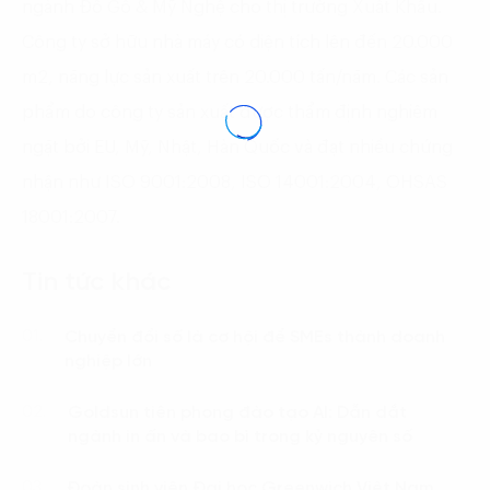
ngành Đồ Gỗ & Mỹ Nghệ cho thị trường Xuất Khẩu.
Công ty sở hữu nhà máy có diện tích lên đến 20.000
m2, năng lực sản xuất trên 20.000 tấn/năm. Các sản
phẩm do công ty sản xuất được thẩm định nghiêm
ngặt bởi EU, Mỹ, Nhật, Hàn Quốc và đạt nhiều chứng
nhận như ISO 9001:2008, ISO 14001:2004, OHSAS
18001:2007.
Tin tức khác
Chuyển đổi số là cơ hội để SMEs thành doanh
01.
nghiệp lớn
Goldsun tiên phong đào tạo AI: Dẫn dắt
02.
ngành in ấn và bao bì trong kỷ nguyên số
Đoàn sinh viên Đại học Greenwich Việt Nam
03.