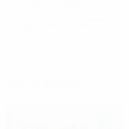
tham quan trụ sở FPT Digital
PVFCCo – Phú Mỹ tăng tốc ứng dụng AI vào
04.
vận hành, chuẩn bị cho giai đoạn bứt phá sau
DBI 3.0
Chủ đề liên quan