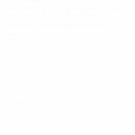
TP. HỒ CHÍ MINH
Tầng 10, Tòa nhà Đại Minh, 77 Hoàng Văn Thái, Phường
Tân Phú, Quận 7, TP. Hồ Chí Minh, Việt Nam
Tel:
(+8424) 73007300
|
Mobile:
0904689597
Email:
fdx.contact@fpt.com
Dịch Vụ
Phương Pháp
Lĩnh Vực
Nghiên Cứu
Về Chúng Tôi
Tuyển Dụng
Tin Tức