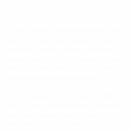
Đội dự án FPT Digital chụp hình lưu niệm cùng Lãnh đạo
BT Chem tại trụ sở công ty.
Lãnh đạo hai bên tin tưởng với sự quyết tâm chuyển
đổi số của BT Chem cùng kinh nghiệm thực tiễn FPT
Digital đã tích lũy qua các dự án cho nhiều doanh
nghiệp lớn trên nhiều lĩnh vực trọng yếu như nông
nghiệp, thương mại, dầu khí, năng lượng… chương
trình Chuyển đổi số sẽ thành công tốt đẹp.
Công ty Hóa Keo Bình Thạnh thành lập năm 1991, trụ
sở tại TP. Thuận An, tỉnh Bình Dương. có hơn 30 năm
hoạt động trong ngành sơn gỗ nội ngoại – thất,
chuyên sản xuất và cung ứng sơn cao cấp phục vụ