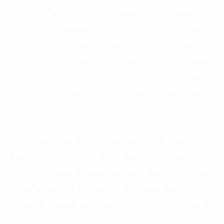
FPT Digital có Phó Tổng Giám đốc Lê Hùng Cường,
Quản trị dự án bà Nguyễn Thị Xuân Hiền và toàn bộ
thành viên trong đội dự án. Về phía BT Chem có sự
tham gia của Giám đốc Trần Quyết Tâm, Phó Giám đốc
phụ trách Tài chính Trần Thị Thanh Thanh, Phó Giám
đốc kiêm Quản trị dự án Chuyển đổi số Ngô Đức Minh
cùng các quản lý khác.
Dự án được khởi động chỉ sau hơn một tháng kể từ
buổi làm việc đầu tiên với FPT Digital, cho thấy quyết
tâm số hóa hoạt động sản xuất kinh doanh, nâng cao
năng lực quản trị, nâng cao khả năng cạnh tranh
hướng tới sự phát triển bền vững của Ban lãnh đạo BT
Chem.