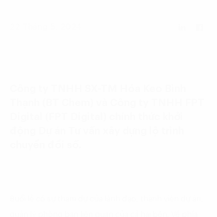
Language:
ENG
VIE
22 Tháng 5, 2024
Công ty TNHH SX-TM Hóa Keo Bình
Thạnh (BT Chem) và Công ty TNHH FPT
Digital (FPT Digital) chính thức khởi
động Dự án Tư vấn xây dựng lộ trình
chuyển đổi số.
Buổi lễ có sự tham dự của lãnh đạo, thành viên dự án,
quản lý phòng ban liên quan của cả hai bên. Về phía