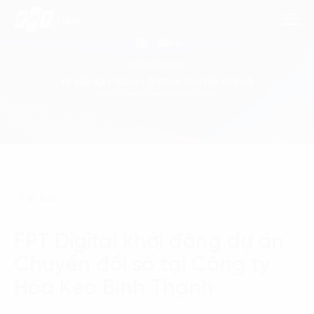
Dịch Vụ
Lĩnh Vực
Phương Pháp
Tin tức
Nghiên Cứu
FPT Digital khởi động dự án
Về Chúng Tôi
Chuyển đổi số tại Công ty
Liên hệ
Hóa Keo Bình Thạnh