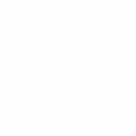
Để hóa giải thách thức “thiếu vốn” CĐS và tối ưu các
chi phí này, ông Tuấn Anh cho rằng, DN cần xây dựng
bản chiến lược CĐS chi tiết cho DN mình với phân kỳ
về chi phí, dòng tiền để chuẩn bị ngân sách phù hợp,
hạn chế việc đầu tư dàn trải, không hướng mục tiêu
gây ra lãng phí nguồn lực tài chính vốn đã không dư
dả hiện nay.
“Chiến lược CĐS luôn đồng bộ với định hướng phát
triển, kinh doanh và cần phải được ưu tiên thực hiện.
DN nên hoạch định nguồn tài chính cho CĐS như
khoản đầu tư vì đó là một hành trình chuyển đổi liên
tục, dài hạn, cần có sự chuẩn bị kỹ lưỡng, sẵn sàng và
chủ động của toàn bộ DN”, ông Tuấn Anh nói.