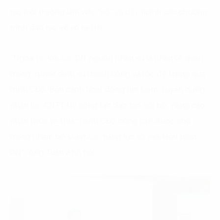
tạo môi trường làm việc “số” và đẩy mạnh các chương
trình đào tạo về số tại DN.
“Ngoài ra, với các DN nguồn nhân sự là nhân tố quan
trọng, quyết định sự thành công và tốc độ trong quá
trình CĐS. Bên cạnh hoạt động tìm kiếm, tuyển dụng
nhân lực CNTT thì công tác đào tạo nội bộ, nâng cao
nhận thức về thực hành CĐS cũng cần được chú
trọng nhằm bổ sung các năng lực số mới trên toàn
DN”, ông Tuấn Anh nói.