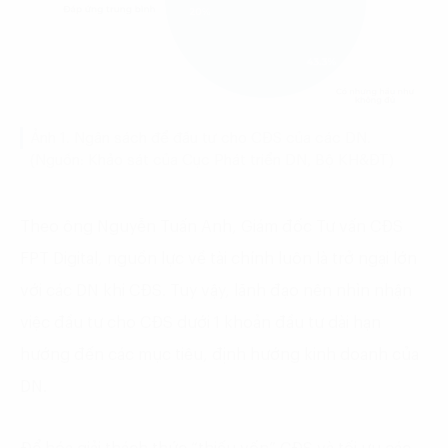
Ảnh 1. Ngân sách để đầu tư cho CĐS của các DN.
(Nguồn: Khảo sát của Cục Phát triển DN, Bộ KH&ĐT)
Theo ông Nguyễn Tuấn Anh, Giám đốc Tư vấn CĐS
FPT Digital, nguồn lực về tài chính luôn là trở ngại lớn
với các DN khi CĐS. Tuy vậy, lãnh đạo nên nhìn nhận
việc đầu tư cho CĐS dưới 1 khoản đầu tư dài hạn
hướng đến các mục tiêu, định hướng kinh doanh của
DN.