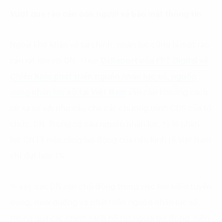
Vượt qua rào cản con người và bảo mật thông tin
Ngoài khó khăn về tài chính, nhân lực cũng là một rào
cản rất lớn với DN. Theo
DxReport của FPT Digital về
Chiến lược phát triển nguồn nhân lực số, nguồn
cung nhân lực số tại Việt Nam
vẫn còn khoảng cách
rất xa so với nhu cầu cho các chương trình CĐS của tổ
chức, DN. Trong cơ cấu nguồn nhân lực, tỷ lệ nhân
lực CNTT trên tổng lao động của nền kinh tế Việt Nam
chỉ đạt hơn 1%.
Vì vậy, các DN cần chủ động trong việc tìm kiếm tuyển
dụng, nuôi dưỡng và phát triển nguồn nhân lực số
thông qua các chính sách hỗ trợ người lao động, kiến