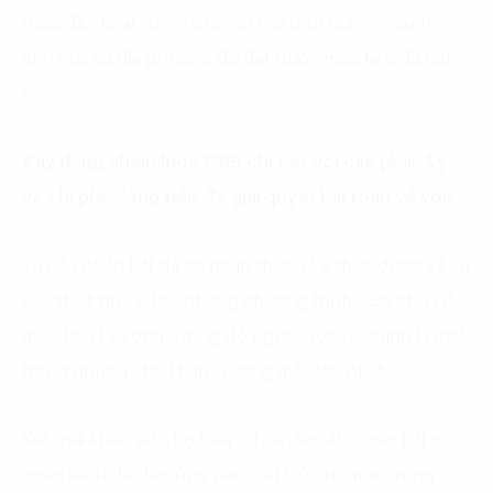
thúc đẩy hoạt động CĐS cụ thể trên nhiều ngành,
lĩnh vực và địa phương để đạt được mục tiêu đã đặt
ra.
Xây dựng chiến lược CĐS chi tiết với các phân kỳ
về chi phí, dòng tiền để giải quyết bài toán về vốn
Tuy đa phần DN đã có nhận thức và ý thức được về sự
cần thiết phải CĐS, nhưng chương trình CĐS chưa đạt
mục tiêu kỳ vọng, trong đó nguồn lực tài chính là một
trong những khó khăn, vướng mắc lớn nhất.
Kết quả khảo sát cho thấy, chưa đến 40% các DN có
ngân sách để đáp ứng nhu cầu CĐS từ mức trung