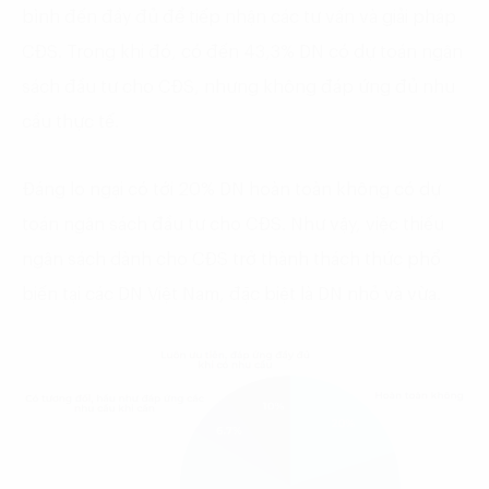
bình đến đầy đủ để tiếp nhận các tư vấn và giải pháp
CĐS. Trong khi đó, có đến 43,3% DN có dự toán ngân
sách đầu tư cho CĐS, nhưng không đáp ứng đủ nhu
cầu thực tế.
Đáng lo ngại có tới 20% DN hoàn toàn không có dự
toán ngân sách đầu tư cho CĐS. Như vậy, việc thiếu
ngân sách dành cho CĐS trở thành thách thức phổ
biến tại các DN Việt Nam, đặc biệt là DN nhỏ và vừa.