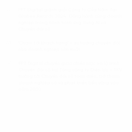
FPT Digital giành giải Công ty Của Năm Tại
02.
Globee Awards 2024: Đồng hành cùng doanh
nghiệp trong hành trình ứng dụng AI và
Chuyển đổi số
‘Chạm tới khách hàng’ – xu hướng chuyển đổi
03.
của doanh nghiệp sản xuất
FPT Digital chuyển giao chiến lược và lộ trình
04.
Chuyển đổi số tại Tổng công ty Điện lực – TKV
hướng tới Chuyển đổi số toàn diện, trở thành
doanh nghiệp số và phát triển bền vững vào
năm 2030