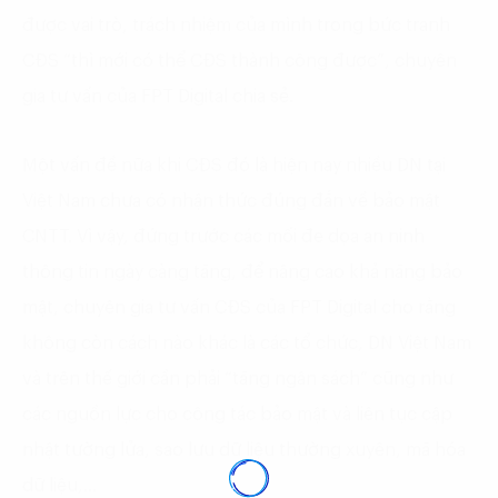
được vai trò, trách nhiệm của mình trong bức tranh
CĐS “thì mới có thể CĐS thành công được”, chuyên
gia tư vấn của FPT Digital chia sẻ.
Một vấn đề nữa khi CĐS đó là hiện nay nhiều DN tại
Việt Nam chưa có nhận thức đúng đắn về bảo mật
CNTT. Vì vậy, đứng trước các mối đe dọa an ninh
thông tin ngày càng tăng, để nâng cao khả năng bảo
mật, chuyên gia tư vấn CĐS của FPT Digital cho rằng
không còn cách nào khác là các tổ chức, DN Việt Nam
và trên thế giới cần phải “tăng ngân sách” cũng như
các nguồn lực cho công tác bảo mật và liên tục cập
nhật tường lửa, sao lưu dữ liệu thường xuyên, mã hóa
dữ liệu,…