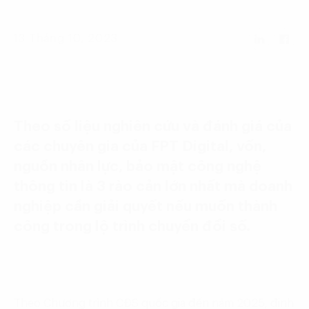
Language:
ENG
VIE
13 Tháng 10, 2023
Theo số liệu nghiên cứu và đánh giá của
các chuyên gia của FPT Digital, vốn,
nguồn nhân lực, bảo mật công nghệ
thông tin là 3 rào cản lớn nhất mà doanh
nghiệp cần giải quyết nếu muốn thành
công trong lộ trình chuyển đổi số.
Theo Chương trình CĐS quốc gia đến năm 2025, định