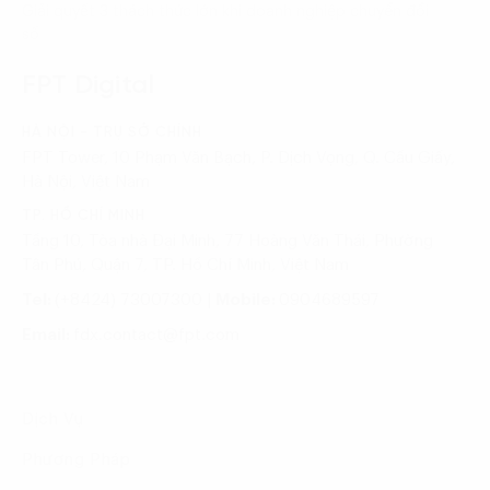
Giải quyết 3 thách thức lớn khi doanh nghiệp chuyển đổi
số
FPT Digital
HÀ NỘI - TRỤ SỞ CHÍNH
FPT Tower, 10 Phạm Văn Bạch, P. Dịch Vọng, Q. Cầu Giấy,
Hà Nội, Việt Nam
TP. HỒ CHÍ MINH
Tầng 10, Tòa nhà Đại Minh, 77 Hoàng Văn Thái, Phường
Tân Phú, Quận 7, TP. Hồ Chí Minh, Việt Nam
Tel:
(+8424) 73007300
|
Mobile:
0904689597
Email:
fdx.contact@fpt.com
Dịch Vụ
Phương Pháp