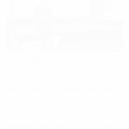
Ảnh 2. Ông Nguyễn Tuấn Anh, Giám đốc Tư vấn CĐS
FPT Digital chia sẻ về chiến lược và gỡ bỏ rào cản CĐS
tại DN.
Dưới vai trò đầu tàu, bên cạnh việc xây dựng định
hướng đúng đắn, lãnh đạo DN còn cần thể hiện sự
cam kết, quyết tâm cao độ xuyên suốt. Các DN cũng
cần chú trọng hoạt động truyền thông, đào tạo nội
bộ để toàn bộ nhân sự trong tổ chức có thể hiểu rõ