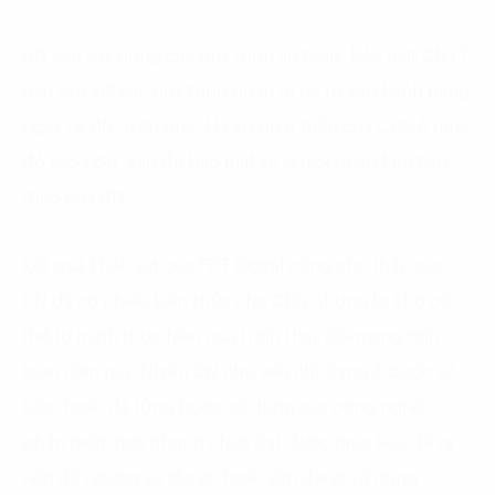
DN cần xây dựng các quy trình an toàn, bảo mật CNTT
gắn liền với các quy trình quản trị rủi ro vận hành hàng
ngày tại DN. Hơn nữa, khi sự phát triển của CĐS ở mức
độ cao hơn, vấn đề bảo mật sẽ là mối quan tâm tiếp
theo của DN.
Kết quả khảo sát của FPT Digital cũng cho thấy, các
DN đã có nhiều kiến thức cho CĐS nhưng lại khó có
thể tự mình thực hiện quá trình thay đổi mang tính
toàn diện này. Nhiều DN chủ yếu chỉ đang ở bước số
hóa, hoặc đã từng bước sử dụng các công nghệ,
phần mềm mới nhưng chưa đạt được mục tiêu đề ra
nên đã ngừng sử dụng, hoặc vẫn đang sử dụng