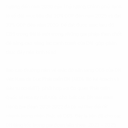
hướng đến năm 2030 của Thủ tướng Chính phủ, kinh
tế số đặt mục tiêu đạt 20% GDP đến năm 2025 và đạt
30% GDP đến năm 2030. Để đạt được mục tiêu đó,
CĐS trong DN là một trong những giải pháp then chốt
để nâng cao năng lực cạnh tranh của DN, góp phần
thúc đẩy nền kinh tế số.
Báo cáo thường niên về mức độ sẵn sàng CĐS của DN
Việt Nam do Cục Phát triển DN (AED), Bộ Kế hoạch và
Đầu tư (KH&ĐT), phối hợp với Cơ quan Phát triển
Quốc tế Hoa Kỳ (USAID), cho biết các DN Việt Nam
trong giai đoạn 2021-2022 đã có sự thay đổi rất
nhanh trong nhận thức về CĐS. Đây là tiền đề cho các
DN tăng tốc trong giai đoạn tiếp theo, 2023 – 2025,