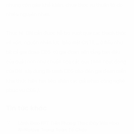
nhưng còn gặp khó khăn, chưa thực sự thuận lợi do
nhiều nguyên nhân.
Thực tế, DN cần được hỗ trợ vượt qua các thách thức
về vốn, nguồn nhân lực, bảo mật CNTT,… ở hầu như
tất cả giai đoạn CĐS, từ giai đoạn nền tảng ban đầu
của quá trình như chuẩn hoá các quy trình hoạt động
của DN, xây dựng lộ trình CĐS cho đến giai đoạn triển
khai thực hiện hay tiếp nhận các giải pháp công nghệ
phục vụ CĐS./.
Tin tức khác
Lãnh Đạo FPT Tiên Phong Thúc Đẩy Văn Hoá
01.
AI-Native Trong Toàn Tổ Chức