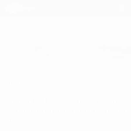
Dịch Vụ
Lĩnh Vực
Phương Pháp
Tin tức
Nghiên Cứu
Giải quyết 3 thách thức lớn
Về Chúng Tôi
khi doanh nghiệp chuyển đổi
Liên hệ
số