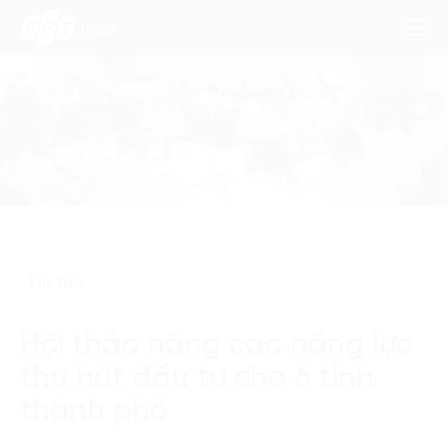
Dịch Vụ
Lĩnh Vực
Phương Pháp
Tin tức
Nghiên Cứu
Hội thảo nâng cao năng lực
Về Chúng Tôi
thu hút đầu tư cho 6 tỉnh
Liên hệ
thành phố