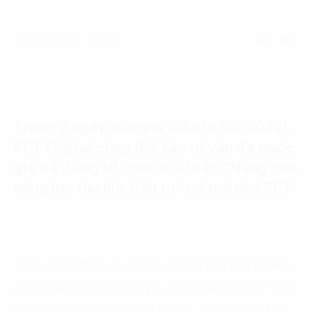
Language:
ENG
VIE
05 Tháng 5, 2022
Trong 2 ngày vừa qua (05-06/05/2022),
FPT Digital cùng đối tác tư vấn đa quốc
gia đã đồng tổ chức hội thảo “Nâng cao
năng lực thu hút đầu tư” tại toà nhà FPT.
Tham dự hội thảo có các chuyên gia giàu kinh nghiệm
đến từ tập đoàn tư vấn đa quốc gia cùng với gần 100
đại biểu là đại diện của một số ban, ngành của 6 tỉnh