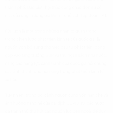
thành phố. Đặc biệt, hội thảo cũng chào đón sự có
mặt của ông Trương Gia Bình – chủ tịch Tập đoàn FPT.
FDI luôn là một trong những nhân tố quan trọng
trong chiến lược phát triển kinh tế của quốc gia, là
nguồn vốn bổ sung cho việc đầu tư phát triển, đóng
góp vào tăng trưởng GDP và thu ngân sách nhà nước,
nâng cao năng lực cạnh tranh của quốc gia nói chung,
các tỉnh thành phố nói riêng trong phát triển kinh tế
xã hội.
Tuy nhiên, trong bối cảnh nguồn cung vốn hạn chế và
ảnh hưởng nặng nề của đại dịch COVID-19, các nước
đã tranh thủ thu hút các nguồn lực bên ngoài để duy