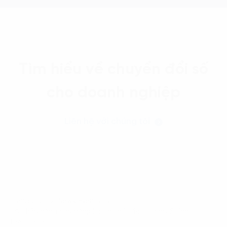
Tìm hiểu về chuyển đổi số
cho doanh nghiệp
Liên hệ với chúng tôi
Trang chủ
News-Events
Hội thảo nâng cao năng lực thu hút đầu tư cho 6 tỉnh
thành phố