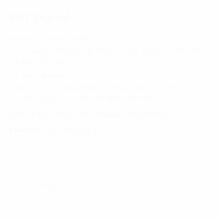
FPT Digital
HÀ NỘI - TRỤ SỞ CHÍNH
FPT Tower, 10 Phạm Văn Bạch, P. Dịch Vọng, Q. Cầu Giấy,
Hà Nội, Việt Nam
TP. HỒ CHÍ MINH
Tầng 10, Tòa nhà Đại Minh, 77 Hoàng Văn Thái, Phường
Tân Phú, Quận 7, TP. Hồ Chí Minh, Việt Nam
Tel:
(+8424) 73007300
|
Mobile:
0904689597
Email:
fdx.contact@fpt.com
Dịch Vụ
Phương Pháp
Lĩnh Vực