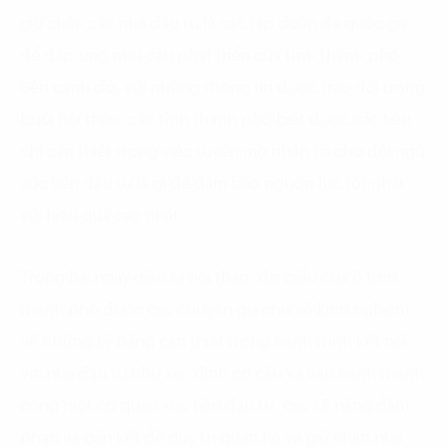
giữ chân các nhà đầu tư là các tập đoàn đa quốc gia
để đáp ứng nhu cầu phát triển của tỉnh thành phố.
Bên cạnh đó, với những thông tin được trao đổi trong
buổi hội thảo, các tỉnh thành phố biết được các tiêu
chí cần thiết trong việc tuyển mộ nhân tài cho đội ngũ
xúc tiến đầu tư là gì để đảm bảo nguồn lực tốt nhất
với hiệu quả cao nhất.
Trong hai ngày diễn ra hội thảo, đại biểu của 6 tỉnh
thành phố được các chuyên gia chia sẻ kinh nghiệm
về những kỹ năng cần thiết trong hành trình kết nối
với nhà đầu tư như xác định cơ cấu và vận hành thành
công một cơ quan xúc tiến đầu tư, các kỹ năng đàm
phán và gắn kết để duy trì quan hệ và giữ chân nhà