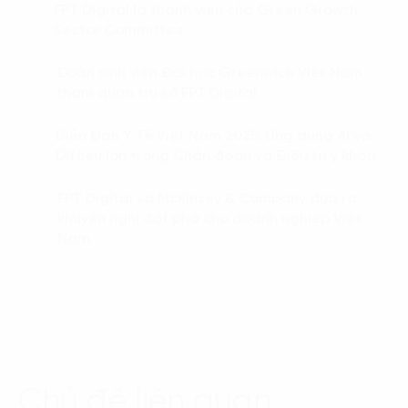
FPT Digital là thành viên của Green Growth
01.
Sector Committee
Đoàn sinh viên Đại học Greenwich Việt Nam
02.
tham quan trụ sở FPT Digital
Diễn Đàn Y Tế Việt Nam 2025: Ứng dụng AI và
03.
Dữ liệu lớn trong Chẩn đoán và Điều trị y khoa
FPT Digital và McKinsey & Company đưa ra
04.
khuyến nghị đột phá cho doanh nghiệp Việt
Nam
Chủ đề liên quan