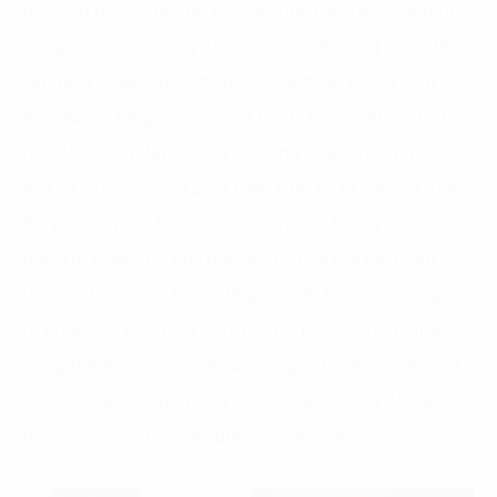
phương để có thể thu hút các nhà đầu tư. Chúng ta
cũng cần có kỹ năng đàm phán và phương pháp tiếp
cận hợp lý để thuyết phục họ. Và quan trọng nhất là
mỗi địa phương nên có một tổ chức chuyên về thu
hút đầu tư, vì đây là điều vô cùng quan trọng trước
mắt và lâu dài với sự phát triển kinh tế xã hội của từng
địa phương. Với kinh nghiệm dày dặn trong tư vấn xây
dựng tổ chức IPA của đối tác, FPT và đối tác hoàn
toàn có thể đồng hành để giúp Việt Nam xây dựng và
tổ chức IPA phù hợp”. Trong đó, FPT với nền tảng
công nghệ của mình sẽ xây dựng lộ trình chuyển đổi
số công tác xúc tiến đầu tư cho các IPA, và đối tác sẽ
tư vấn về quy trình xây dựng và cách làm.