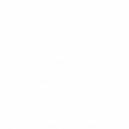
trì và phục hồi nền kinh tế. Do đó, cạnh tranh trong
thu hút FDI ngày càng gay gắt giữa các nước đang
phát triển có thị trường, trình độ phát triển, công
nghệ, lao động tương đồng. Để duy trì tính cạnh
tranh trong việc thu hút các khoản đầu tư có giá trị
cao, Việt Nam cần xem xét lại mô hình Cơ quan Xúc
tiến Đầu tư (IPA), cũng như đào tạo, nâng cao năng
lực thu hút đầu tư cho cán bộ chuyên trách cả ở cấp
trung ương và địa phương.
Do đó, FPT Digital đồng tổ chức hội thảo với mục đích
giúp các ban, ngành của các tỉnh thành phố gia tăng
năng lực xúc tiến đầu tư, bao gồm việc cách thức thiết
lập và nâng cao chất lượng của IPA, nhằm thu hút và