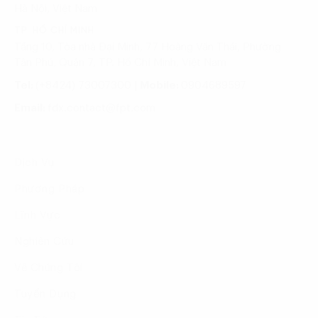
Hà Nội, Việt Nam
TP. HỒ CHÍ MINH
Tầng 10, Tòa nhà Đại Minh, 77 Hoàng Văn Thái, Phường
Tân Phú, Quận 7, TP. Hồ Chí Minh, Việt Nam
Tel:
(+8424) 73007300
|
Mobile:
0904689597
Email:
fdx.contact@fpt.com
Dịch Vụ
Phương Pháp
Lĩnh Vực
Nghiên Cứu
Về Chúng Tôi
Tuyển Dụng