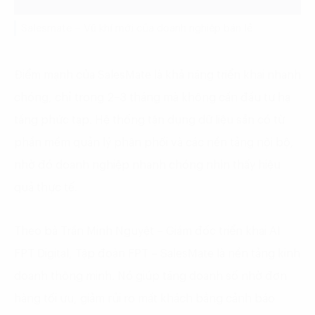
Salesmate – Vũ khí mới của doanh nghiệp bán lẻ
Điểm mạnh của SalesMate là khả năng triển khai nhanh
chóng, chỉ trong 2–3 tháng mà không cần đầu tư hạ
tầng phức tạp. Hệ thống tận dụng dữ liệu sẵn có từ
phần mềm quản lý phân phối và các nền tảng nội bộ,
nhờ đó doanh nghiệp nhanh chóng nhìn thấy hiệu
quả thực tế.
Theo bà Trần Minh Nguyệt – Giám đốc triển khai AI
FPT Digital, Tập đoàn FPT – SalesMate là nền tảng kinh
doanh thông minh. Nó giúp tăng doanh số nhờ đơn
hàng tối ưu, giảm rủi ro mất khách bằng cảnh báo