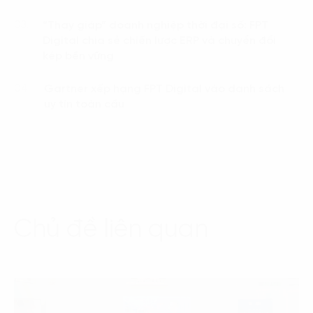
“Thay giáp” doanh nghiệp thời đại số: FPT
03.
Digital chia sẻ chiến lược ERP và chuyển đổi
kép bền vững
Gartner xếp hạng FPT Digital vào danh sách
04.
uy tín toàn cầu
Chủ đề liên quan