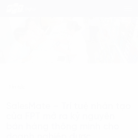
Dịch Vụ
Lĩnh Vực
Phương Pháp
Tin tức
Nghiên Cứu
SalesMate – Trí tuệ nhân tạo
Về Chúng Tôi
của FPT mở ra kỷ nguyên
Liên hệ
bán hàng thông minh cho
doanh nghiệp dược