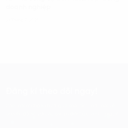
doanh nghiệp
21 Tháng 7, 2026
Đăng kí theo dõi ngay!
Cập nhật những xu hướng và phân tích mới nhất về
chuyển đổi số với các bản tin điện tử của FPT Digital.