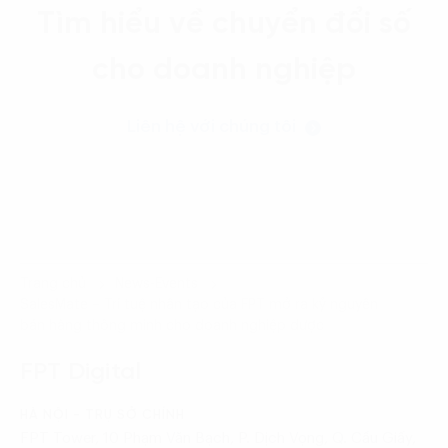
Tìm hiểu về chuyển đổi số
cho doanh nghiệp
Liên hệ với chúng tôi
Trang chủ
News-Events
SalesMate – Trí tuệ nhân tạo của FPT mở ra kỷ nguyên
bán hàng thông minh cho doanh nghiệp dược
FPT Digital
HÀ NỘI - TRỤ SỞ CHÍNH
FPT Tower, 10 Phạm Văn Bạch, P. Dịch Vọng, Q. Cầu Giấy,