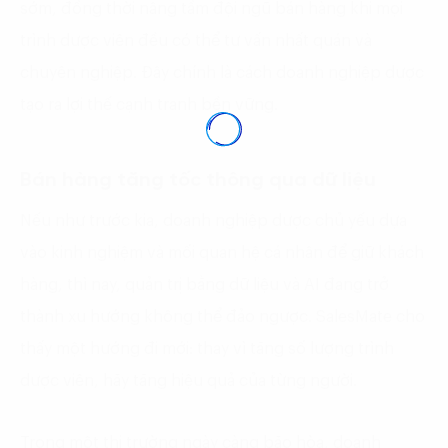
sớm, đồng thời nâng tầm đội ngũ bán hàng khi mọi
trình dược viên đều có thể tư vấn nhất quán và
chuyên nghiệp. Đây chính là cách doanh nghiệp dược
tạo ra lợi thế cạnh tranh bền vững.
Bán hàng tăng tốc thông qua dữ liệu
Nếu như trước kia, doanh nghiệp dược chủ yếu dựa
vào kinh nghiệm và mối quan hệ cá nhân để giữ khách
hàng, thì nay, quản trị bằng dữ liệu và AI đang trở
thành xu hướng không thể đảo ngược. SalesMate cho
thấy một hướng đi mới: thay vì tăng số lượng trình
dược viên, hãy tăng hiệu quả của từng người.
Trong một thị trường ngày càng bão hòa, doanh