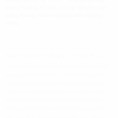
doanh số dù “đi ít hơn”. Giải pháp này
mở ra hướng đi mới cho kỷ nguyên bán
hàng thông minh trong doanh nghiệp
dược.
Thách thức lớn nhất: giữ chân nhà thuốc
Trong một thị trường dược phẩm cạnh tranh gay gắt,
giá cả và sản phẩm không còn nhiều khoảng cách,
việc giữ chân nhà thuốc trở thành yếu tố then chốt.
Việt Nam hiện có hơn 50.000 nhà thuốc, trong đó
85% là quy mô nhỏ lẻ, nhưng lựa chọn sản phẩm với
họ không khó. Chỉ cần một chính sách giá hấp dẫn
hơn, hoặc một chương trình khuyến mãi từ đối thủ,