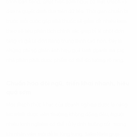
trình bán hàng, phát hiện sớm nguy cơ mất khách và
đưa ra quyết định dựa trên dữ liệu. Thời gian chuẩn bị
trước mỗi cuộc gặp nhà thuốc sẽ giảm rất nhiều kèm
theo số liệu phân tích chính xác giúp tỷ lệ chốt đơn
tăng và giá trị đơn hàng trung bình cao hơn. Đây là
những chỉ số phản ánh hiệu quả kinh doanh mà các
nhà phân phối dược phẩm có thể đo lường rõ ràng.
Chuẩn hóa đội ngũ, triển khai nhanh, hiệu
quả sớm
Một thách thức khác của doanh nghiệp dược là năng
lực trình dược viên thường không đồng đều. Người
nhiều kinh nghiệm có thể xử lý tình huống tốt, trong
khi nhân viên mới dễ bị lúng túng. SalesMate giúp