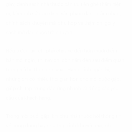
giây, danh sách nhà thuốc cần ưu tiên ghé thăm hiện
ra, kèm lịch sử giao dịch, sản phẩm đang giảm nhập,
chính sách khuyến mãi phù hợp và thậm chí gợi ý
cách mở đầu cuộc trò chuyện.
Nếu trước kia, chị phải chạy xe đến hơn mười điểm
bán mỗi ngày, thì nay chỉ còn năm đến sáu điểm quan
trọng mà hệ thống đề xuất. Hành trình ngắn lại,
nhưng chị có nhiều thời gian hơn cho mỗi cuộc gặp,
giúp chị tập trung đáp ứng nhanh và đúng các yêu
cầu của khách hàng.
Trong mỗi buổi gặp, khi chủ nhà thuốc hỏi thông tin
về công dụng hay chương trình khuyến mãi, chị