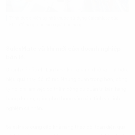
Trình dược viên tại nhà thuốc sử dụng SalesMate của
FPT để nâng cao hiệu quả bán hàng
SalesMate vũ khí mới của doanh nghiệp
bán lẻ.
Doanh số của chị Lan tăng lên, quãng đường đi ít hơn,
hiệu quả thay đổi rõ rệt. Nhưng quan trọng hơn, công
ty nơi chị làm việc có thêm công cụ quản trị bán hàng
bằng dữ liệu, giảm phụ thuộc vào cảm tính và kinh
nghiệm cá nhân.
SalesMate cung cấp khả năng theo dõi toàn diện quá