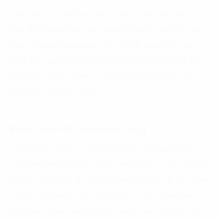
nhà thuốc có thể thay đổi ưu tiên nhà cung cấp. Sự
thay đổi thường bắt đầu bằng những tín hiệu rất nhỏ
như số lượng nhập giảm, chu kỳ đặt hàng kéo dài
hoặc thử nghiệm sản phẩm mới. Nếu không nắm bắt
kịp thời, công ty dược có thể mất khách hàng mà
không rõ nguyên nhân.
Khi
AI
thay đổi cách bán hàng
Trước đây, chị Lan – một trình dược viên tại Hà Nội –
phải ghé hơn mười nhà thuốc mỗi ngày. Dù đã cố gắng
hết sức, không ít lần chị quên mất những chi tiết quan
trọng. Có ngày chị đến nhà thuốc A mà không nhớ
rằng đơn nhập hàng của họ tháng trước đã giảm 30%.