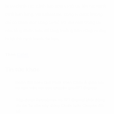
lại sự chính xác, cảnh báo sớm và tối ưu liên tục hành
trình bán hàng. Với SalesMate, công ty dược không
chỉ có thêm một công cụ hỗ trợ, mà nắm trong tay
nền tảng chiến lược để tăng trưởng bền vững và duy
trì lợi thế cạnh tranh dài hạn.
Theo
CafeF
Tin tức khác
Đoàn đại biểu Quỹ Phát triển Châu Á giao lưu
01.
và làm việc với các chuyên gia FPT Digital
Tập đoàn Petrolimex và FPT Digital khởi động
02.
dự án Tư vấn xây dựng Chiến lược Chuyển đổi
số