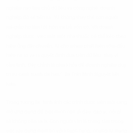
nghiệp nào làm chủ dữ liệu và công nghệ, doanh
nghiệp đó sẽ tiến xa. “AI không thay thế con người,
mà giúp họ làm tốt hơn vai trò vốn có. Với doanh
nghiệp dược, việc mất một nhà thuốc có thể kéo theo
hiệu ứng dây chuyền. AI cho phép phát hiện sớm dấu
hiệu rủi ro và ra quyết định dựa trên dữ liệu, thay vì
cảm tính. Đây chính là chìa khóa để doanh nghiệp duy
trì sự cạnh tranh dài hạn.”, Bà Trần Minh Nguyệt kết
luận.
Trong tương lai, hình ảnh các trình dược viên mỗi sáng
mở ứng dụng để biết mình nên đi đâu, gặp ai, nói gì
sẽ không còn xa lạ. Con người vẫn là trung tâm trong
việc xây dựng niềm tin với khách hàng, nhưng AI mang