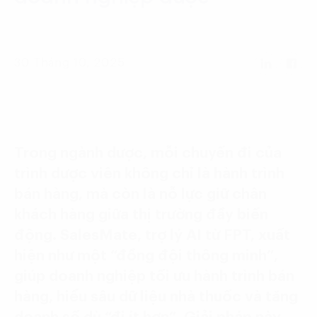
Language:
ENG
VIE
30 Tháng 10, 2025
Trong ngành dược, mỗi chuyến đi của
trình dược viên không chỉ là hành trình
bán hàng, mà còn là nỗ lực giữ chân
khách hàng giữa thị trường đầy biến
động. SalesMate, trợ lý AI từ FPT, xuất
hiện như một “đồng đội thông minh”,
giúp doanh nghiệp tối ưu hành trình bán
hàng, hiểu sâu dữ liệu nhà thuốc và tăng