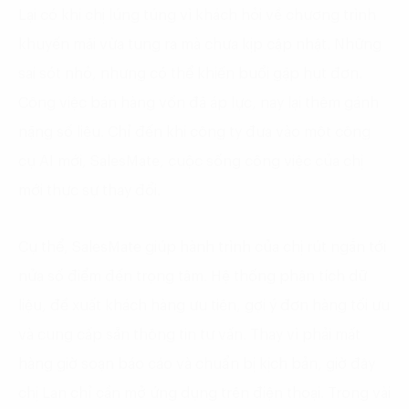
Lại có khi chị lúng túng vì khách hỏi về chương trình
khuyến mãi vừa tung ra mà chưa kịp cập nhật. Những
sai sót nhỏ, nhưng có thể khiến buổi gặp hụt đơn.
Công việc bán hàng vốn đã áp lực, nay lại thêm gánh
nặng số liệu. Chỉ đến khi công ty đưa vào một công
cụ AI mới, SalesMate, cuộc sống công việc của chị
mới thực sự thay đổi.
Cụ thể, SalesMate giúp hành trình của chị rút ngắn tới
nửa số điểm đến trọng tâm. Hệ thống phân tích dữ
liệu, đề xuất khách hàng ưu tiên, gợi ý đơn hàng tối ưu
và cung cấp sẵn thông tin tư vấn. Thay vì phải mất
hàng giờ soạn báo cáo và chuẩn bị kịch bản, giờ đây
chị Lan chỉ cần mở ứng dụng trên điện thoại. Trong vài