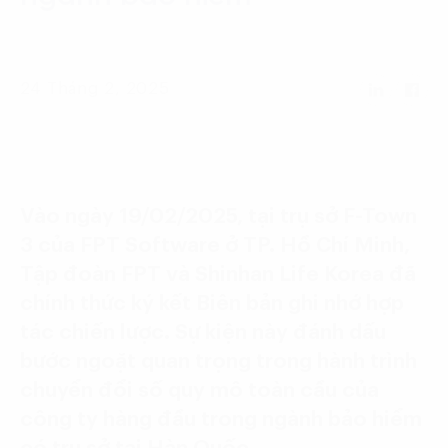
Language:
ENG
VIE
24 Tháng 2, 2025
Vào ngày 19/02/2025, tại trụ sở F-Town
3 của FPT Software ở TP. Hồ Chí Minh,
Tập đoàn FPT và Shinhan Life Korea đã
chính thức ký kết Biên bản ghi nhớ hợp
tác chiến lược. Sự kiện này đánh dấu
bước ngoặt quan trọng trong hành trình
chuyển đổi số quy mô toàn cầu của
công ty hàng đầu trong ngành bảo hiểm