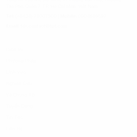
Tân Phú, Quận 7, TP. Hồ Chí Minh, Việt Nam
Tel:
(+8424) 73007300
|
Mobile:
0904689597
Email:
fdx.contact@fpt.com
Dịch Vụ
Phương Pháp
Lĩnh Vực
Nghiên Cứu
Về Chúng Tôi
Tuyển Dụng
Tin Tức
Liên Hệ