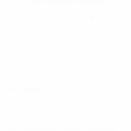
cho doanh nghiệp
Liên hệ với chúng tôi
Trang chủ
News-Events
Shinhan Life và FPT hợp tác chiến lược, đẩy mạnh ứng
dụng AI trong chuyển đổi số ngành bảo hiểm
FPT Digital
HÀ NỘI - TRỤ SỞ CHÍNH
FPT Tower, 10 Phạm Văn Bạch, P. Dịch Vọng, Q. Cầu Giấy,
Hà Nội, Việt Nam
TP. HỒ CHÍ MINH
Tầng 10, Tòa nhà Đại Minh, 77 Hoàng Văn Thái, Phường