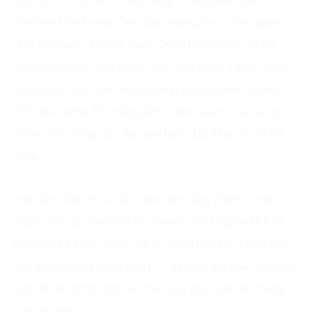
bao gồm Ông Lee Young Jong, Tổng giám đốc
Shinhan Life Korea; Ông Bae Seung Jun, Tổng giám
đốc Shinhan Life Việt Nam; Ông Nguyễn Văn Khoa,
Tổng giám đốc Tập đoàn FPT; Ông Phan Thanh Sơn,
Giám đốc Phát triển Kinh doanh khối Doanh nghiệp
FPT; Bà Lương Thị Hồng Anh, Viện Quản trị & Công
nghệ FSB, cùng các đại diện lãnh đạo khác từ cả hai
phía.
Hợp tác được thúc đẩy trên nền tảng thành công
trước đó của chuỗi dự án chuyển đổi số giữa FPT và
Shinhan Life Việt Nam, với kỳ vọng tiếp tục tận dụng
thế mạnh công nghệ của FPT và tiềm lực của Shinhan
Life để mở rộng hợp tác trên quy mô toàn hệ thống
của hai bên.