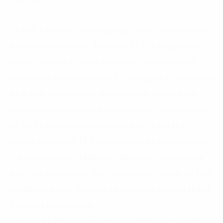
Cụ thể, hai bên sẽ mở rộng hợp tác tác toàn diện theo
ba định hướng chính. Thứ nhất, FPT sẽ song hành
cùng Shinhan Life trong hành trình chuyển đổi số,
chuyển đổi xanh và chuyển đổi thông minh thông qua
phát triển nâng cao các dự án chuyển đổi số đang
hợp tác bao gồm quản lý nhân sự, eKYC, giải pháp số
hỗ trợ khách hàng và hệ sinh thái số hỗ trợ kinh
doanh. Đồng thời, FPT cũng sẽ triển khai ứng dụng trí
tuệ nhân tạo (AI), dữ liệu lớn (Big Data), tự động hóa
quy trình bằng robot (RPA) và Internet vạn vật (IoT) tối
ưu hiệu quả hoạt động và nâng cao trải nghiệm khách
hàng của Shinhan Life.
Thứ hai, hai bên sẽ cùng mở rộng hợp tác trong hệ