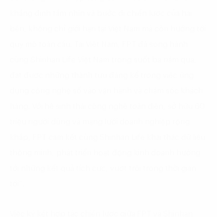
khẳng định tầm nhìn và bước đi chiến lược của hai
bên, không chỉ giới hạn tại Việt Nam mà còn hướng tới
quy mô toàn cầu. Tại Việt Nam, FPT đã song hành
cùng Shinhan Life Việt Nam trong suốt ba năm qua,
đạt được những thành tựu đáng kể trong việc ứng
dụng công nghệ số vào vận hành và chăm sóc khách
hàng. Với hệ sinh thái công nghệ toàn diện, sở hữu 60
triệu người dùng và mạng lưới doanh nghiệp rộng
khắp, FPT cam kết cùng Shinhan Life khai thác dữ liệu
thông minh, phát triển hoạt động kinh doanh hướng
tới những kết quả tích cực, vượt trội trong thời gian
tới”.
Việc ký kết hợp tác chiến lược giữa FPT và Shinhan