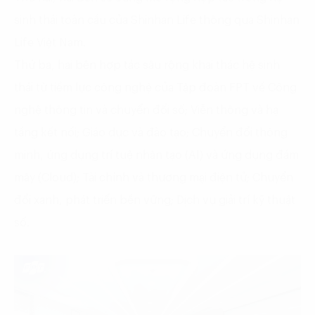
sinh thái toàn cầu của Shinhan Life thông qua Shinhan
Life Việt Nam.
Thứ ba, hai bên hợp tác sâu rộng khai thác hệ sinh
thái từ tiềm lực công nghệ của Tập đoàn FPT về Công
nghệ thông tin và chuyển đổi số; Viễn thông và hạ
tầng kết nối; Giáo dục và đào tạo; Chuyển đổi thông
minh, ứng dụng trí tuệ nhân tạo (AI) và ứng dụng đám
mây (Cloud); Tài chính và thương mại điện tử; Chuyển
đổi xanh, phát triển bền vững; Dịch vụ giải trí kỹ thuật
số.