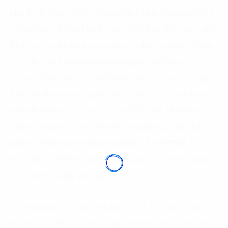
Life là kết quả của chuỗi hợp tác thành công giữa FPT
và Shinhan Life Việt Nam, trở thành một hình mẫu điển
hình trong việc ứng dụng công nghệ trong hệ thống
của Shinhan Life nói riêng và ngành bảo hiểm nói
chung. Theo đó, FPT đã triển khai thành công hàng
loạt giải pháp công nghệ cho Shinhan Life Việt Nam
như Hệ thống quản trị nhân sự FPT.iHRP, Hệ thống
quản lý đào tạo trực tuyến FPT.eLearning, Giải pháp
quản lý chuyến công tác tổng thể FPT.eBiztrip, Hóa
đơn điện tử FPT.eInvoice và ứng dụng số Mega App
cho Shinhan Life Việt Nam,…
Trong hành trình chuyển đổi số này, FPT Digital cam
kết tiếp tục đồng hành cùng Shinhan Life trong việc