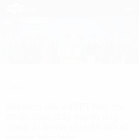
Dịch Vụ
Lĩnh Vực
Phương Pháp
Tin tức
Nghiên Cứu
Shinhan Life và FPT hợp tác
Về Chúng Tôi
chiến lược, đẩy mạnh ứng
Liên hệ
dụng AI trong chuyển đổi số
ngành bảo hiểm