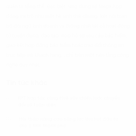
quản trị tổng thể. Đặc biệt, ứng dụng số Mega App
đóng vai trò như một hệ sinh thái chung, kết nối toàn
bộ đội ngũ kinh doanh và thống nhất tất cả hoạt động
từ tuyển dụng, đào tạo, nộp hồ sơ yêu cầu bảo hiểm,
giao kết hợp đồng bảo hiểm hoặc trao đổi thông tin
trực tiếp với khách hàng… chỉ trên một nền tảng công
nghệ duy nhất.
Tin tức khác
FPT hợp tác cùng Huế xây chiến lược chuyển
01.
đổi số toàn diện
Hội thảo nâng cao năng lực thu hút đầu tư
02.
cho 6 tỉnh thành phố