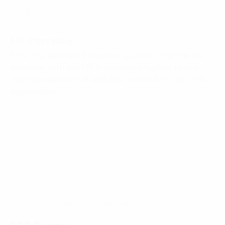
03
HR interview
After the aptitude interview, you will enter the last
interview with our HR & operation leaders to test
your interaction skill and your suitability to fit in the
organization.
Trang chủ
Careers
Data Analyst