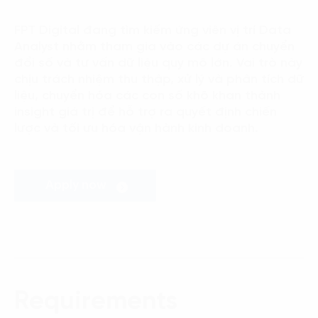
Language:
ENG
VIE
FPT Digital đang tìm kiếm ứng viên vị trí Data
Analyst nhằm tham gia vào các dự án chuyển
đổi số và tư vấn dữ liệu quy mô lớn. Vai trò này
chịu trách nhiệm thu thập, xử lý và phân tích dữ
liệu, chuyển hóa các con số khô khan thành
insight giá trị để hỗ trợ ra quyết định chiến
lược và tối ưu hóa vận hành kinh doanh.
Apply now
Requirements