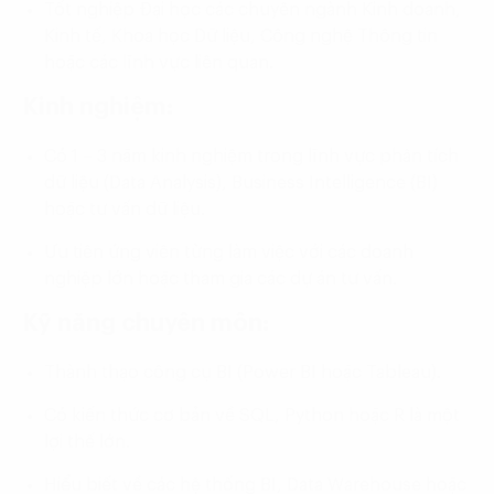
Tốt nghiệp Đại học các chuyên ngành Kinh doanh,
Kinh tế, Khoa học Dữ liệu, Công nghệ Thông tin
hoặc các lĩnh vực liên quan.
Kinh nghiệm:
Có 1 – 3 năm kinh nghiệm trong lĩnh vực phân tích
dữ liệu (Data Analysis), Business Intelligence (BI)
hoặc tư vấn dữ liệu.
Ưu tiên ứng viên từng làm việc với các doanh
nghiệp lớn hoặc tham gia các dự án tư vấn.
Kỹ năng chuyên môn:
Thành thạo công cụ BI (Power BI hoặc Tableau).
Có kiến thức cơ bản về SQL, Python hoặc R là một
lợi thế lớn.
Hiểu biết về các hệ thống BI, Data Warehouse hoặc