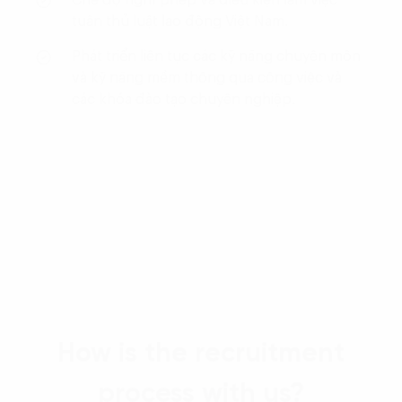
Chế độ nghỉ phép và điều kiện làm việc
tuân thủ luật lao động Việt Nam.
Phát triển liên tục các kỹ năng chuyên môn
và kỹ năng mềm thông qua công việc và
các khóa đào tạo chuyên nghiệp.
How is the recruitment
process with us?