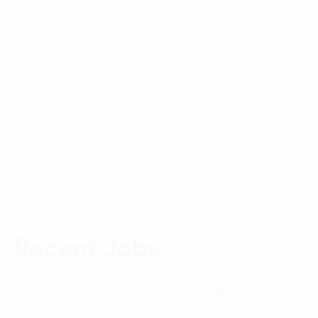
Big Data là điểm cộng.
Kỹ năng mềm:
Tư duy phân tích dữ liệu logic và khả năng giải
quyết vấn đề tốt.
Kỹ năng giao tiếp, thuyết trình hiệu quả; có khả
năng kết nối và phối hợp linh hoạt với nhiều bộ
phận khác nhau.
Recent Jobs
Business Analyst – Sales Intelligence
01.
Platform