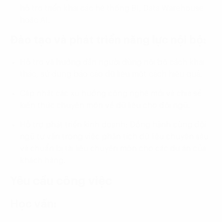
hỗ trợ triển khai các hệ thống BI, Data Warehouse
hoặc AI.
Đào tạo và phát triển năng lực nội bộ:
Hỗ trợ và hướng dẫn người dùng nội bộ cách khai
thác, sử dụng báo cáo dữ liệu một cách hiệu quả.
Cập nhật các xu hướng công nghệ mới và chia sẻ
kiến thức chuyên môn về dữ liệu cho đội ngũ.
Hỗ trợ phát triển kinh doanh: Đồng hành cùng đội
ngũ tư vấn trong việc phân tích dữ liệu chuyên sâu
và chuẩn bị tài liệu chuyên môn cho các dự án của
khách hàng.
Yêu cầu công việc
Học vấn: