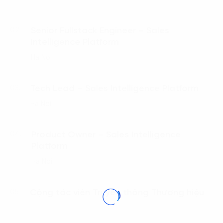
Senior Fullstack Engineer – Sales
02.
Intelligence Platform
Ha Noi
Tech Lead – Sales Intelligence Platform
03.
Ha Noi
Product Owner – Sales Intelligence
04.
Platform
Ha Noi
Cộng tác viên Truyền thông Thương hiệu
05.