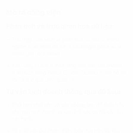
Mô tả công việc
Phân tích và trực quan hóa dữ liệu:
Thu thập, làm sạch và phân tích dữ liệu từ nhiều
nguồn khác nhau để rút ra các insight phục vụ ra
quyết định kinh doanh.
Xây dựng và duy trì hệ thống báo cáo, dashboard
trực quan bằng Power BI hoặc Tableau nhằm hỗ trợ
tối đa cho quá trình quản trị.
Tư vấn kinh doanh thông qua dữ liệu:
Phối hợp chặt chẽ với các phòng ban để thấu hiểu
nhu cầu kinh doanh và xác định các cơ hội cải tiến
vận hành.
Đề xuất các giải pháp chiến lược dựa trên dữ liệu;