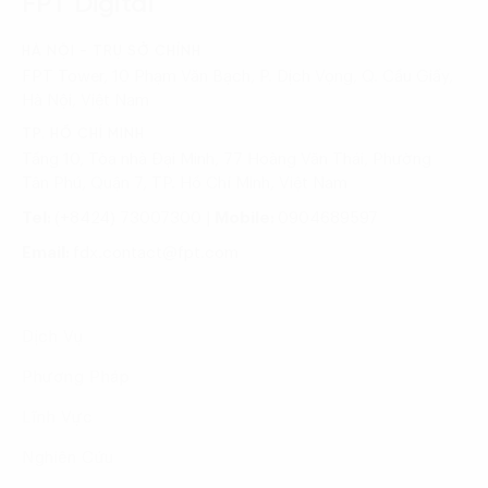
FPT Digital
HÀ NỘI - TRỤ SỞ CHÍNH
FPT Tower, 10 Phạm Văn Bạch, P. Dịch Vọng, Q. Cầu Giấy,
Hà Nội, Việt Nam
TP. HỒ CHÍ MINH
Tầng 10, Tòa nhà Đại Minh, 77 Hoàng Văn Thái, Phường
Tân Phú, Quận 7, TP. Hồ Chí Minh, Việt Nam
Tel:
(+8424) 73007300
|
Mobile:
0904689597
Email:
fdx.contact@fpt.com
Dịch Vụ
Phương Pháp
Lĩnh Vực
Nghiên Cứu