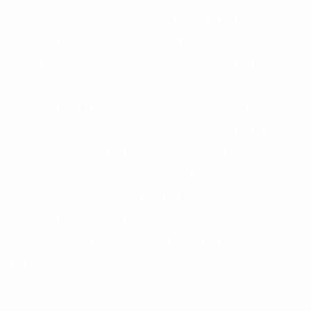
Data Analysis, RPA,… Các quy trình tài chính kế toán
truyền thống bao gồm việc hạch toán kế toán, tổng
hợp dữ liệu và các “silo” xung quanh chúng ví dụ như
thu thập, kiểm tra chứng từ, đối chiếu dữ liệu phi tập
trung từ các phòng ban,… sẽ giảm đáng kể, dự báo có
thể lên đến 90%. Khi các công việc thủ công đã được
thay thế, cần những nhân sự có thể xây dựng và kết
nối các hệ thống. Tài chính kế toán sẽ chuyển trọng
tâm vào việc thiết kế, vận hành, bảo trì hệ thống và
các công việc có giá trị cao hơn, đòi hỏi có sự hợp tác
chéo giữa các nhóm kinh doanh, công nghệ và bộ
phận tài chính.