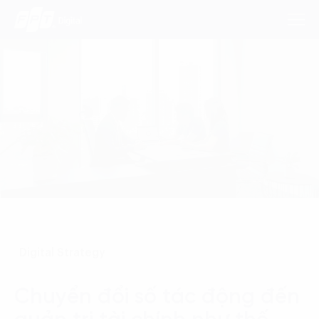
Dịch Vụ
Lĩnh Vực
Phương Pháp
Nghiên Cứu
Digital Strategy
Về Chúng Tôi
Liên hệ
Chuyển đổi số tác động đến