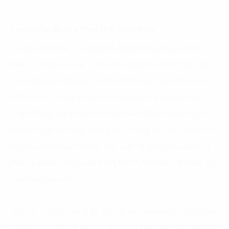
Cung cấp dữ liệu theo thời gian thực
Trong tương lai, công nghệ giúp cung cấp số liệu
theo “thời gian thực”. Điều này giúp cho các bên liên
quan tiếp cận thông tin nhanh chóng kèm theo các
phân tích, thống kê từ đó hiểu biết tốt hơn về các
hoạt động đang diễn ra. Ví dụ việc theo dõi liên tục
doanh số bán hàng, dòng tiền, hàng tồn kho hoặc các
chỉ tiêu định mức trong sản xuất sẽ giúp nhà quản lý
đưa ra được các quyết định kịp thời nhằm cải thiện sản
xuất kinh doanh.
Tóm lại, trong tương lai không xa các doanh nghiệp sẽ
ứng dụng một hệ thống tài chính kế toán cung cấp dữ