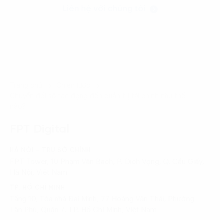
Liên hệ với chúng tôi
Trang chủ
Chiến lược
Chuyển đổi số tác động đến quản trị tài chính như thế
nào?
FPT Digital
HÀ NỘI - TRỤ SỞ CHÍNH
FPT Tower, 10 Phạm Văn Bạch, P. Dịch Vọng, Q. Cầu Giấy,
Hà Nội, Việt Nam
TP. HỒ CHÍ MINH
Tầng 10, Tòa nhà Đại Minh, 77 Hoàng Văn Thái, Phường
Tân Phú, Quận 7, TP. Hồ Chí Minh, Việt Nam