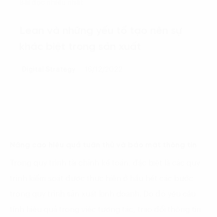
Bài đọc nhiều nhất
Lean và những yếu tố tạo nên sự
khác biệt trong sản xuất
Digital Strategy
16/12/2022
Nâng cao hiệu quả tuân thủ và bảo mật thông tin
Trong quy trình tài chính kế toán, đặc biệt là các quy
trình kiểm soát được thực hiện ở hầu hết các bước
trong quy trình sản xuất kinh doanh. Do đó yêu cầu
tính hiệu quả trong việc tương tác, trao đổi thông tin