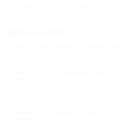
(1) Everest Group. 2017. The Next-Gen F&A Model |
Market Insights™
Nghiên cứu nổi bật
Tối ưu hóa vận hành chuỗi cung ứng thông qua
01.
ứng dụng AI
Dự án nghiên cứu: Tăng 5 lần hiệu suất hoạt
02.
động báo cáo tài chính bằng chuyển đổi số dữ
liệu
Ngân hàng bảo vệ dữ liệu người dùng như thế
03.
nào?
Tiềm năng của công nghệ In 3D trong ngành
04.
sản xuất