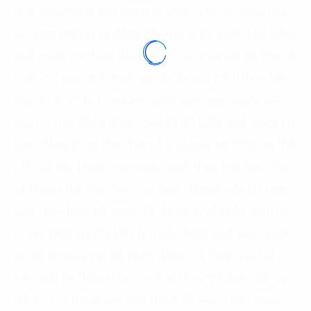
giữa các phòng ban trong tổ chức. Việc tự động hóa
các giao dịch và tự động hóa quy trình hướng tới kiểm
soát trước các hoạt động, giảm rủi ro sai sót do không
tuân thủ quy trình hoặc sai sót do quy trình thực hiện
thủ công. Ví dụ trong việc kiểm soát ngân sách, các
quy trình tự động được thiết kế để kiểm soát trước khi
hoạt động được thực hiện. Tức là, các bộ phận có thể
nhìn số liệu khoản mục ngân sách theo thời gian thực
và không thể thực hiện các hoạt động trước khi ngân
sách mới được bổ sung. Từ đó, giúp tổ chức giảm rủi
ro làm tăng chi phí khi chi trước, kiểm soát sau. Ngoài
ra, dữ liệu của các bộ phận được thu thập, lưu trữ
trên một hệ thống tập trung sẽ tăng tính bảo mật và
giảm rủi ro trong việc thất thoát dữ liệu ra bên ngoài.