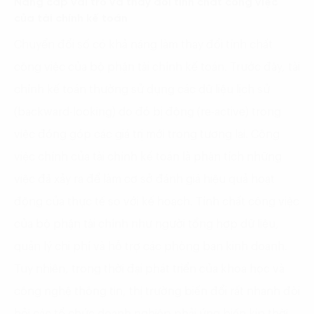
Nâng cấp vai trò và thay đổi tính chất công việc
của tài chính kế toán
Chuyển đổi số có khả năng làm thay đổi tính chất
công việc của bộ phận tài chính kế toán. Trước đây, tài
chính kế toán thường sử dụng các dữ liệu lịch sử
(backward-looking) do đó bị động (re-active) trong
việc đóng góp các giá trị mới trong tương lai. Công
việc chính của tài chính kế toán là phân tích những
việc đã xảy ra để làm cơ sở đánh giá hiệu quả hoạt
động của thực tế so với kế hoạch. Tính chất công việc
của bộ phận tài chính như người tổng hợp dữ liệu,
quản lý chi phí và hỗ trợ các phòng ban kinh doanh.
Tuy nhiên, trong thời đại phát triển của khoa học và
công nghệ thông tin, thị trường biến đổi rất nhanh đòi