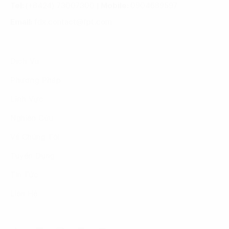
Tel:
(+8424) 73007300
|
Mobile:
0904689597
Email:
fdx.contact@fpt.com
Dịch Vụ
Phương Pháp
Lĩnh Vực
Nghiên Cứu
Về Chúng Tôi
Tuyển Dụng
Tin Tức
Liên Hệ