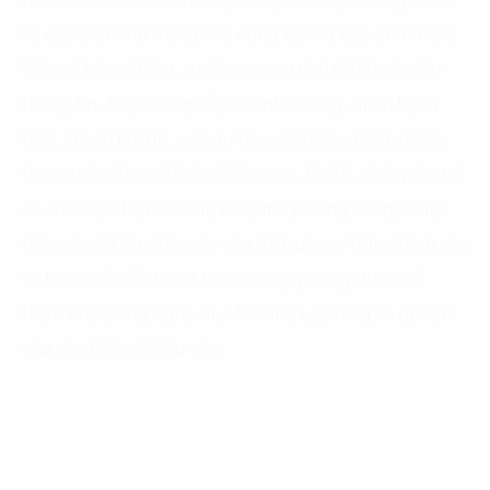
hỏi các tổ chức doanh nghiệp phải ứng biến kịp thời
và đặc biệt chú trọng vào công tác dự báo chính xác.
Việc số hóa dữ liệu, tự động quy trình (RPA) sẽ giúp
thông tin được cung cấp nhanh chóng, minh bạch
hơn. Trong khi đó, các dự báo sẽ được xử lý bởi các
thuật toán được đánh giá liên tục. Từ đó, nhà quản trị
có thể thực hiện các dự báo, mô phỏng kết quả dựa
trên các dữ liệu đầu vào của thị trường. Tính chính xác
và hiệu quả của thuật toán sẽ ngày càng được cải
thiện nhờ công nghệ AI, Machine Learning và độ lớn
của các biến số đầu vào.