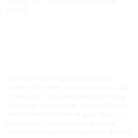
quản trị tài chính như thế
Language:
ENG
VIE
nào?
17 Tháng 9, 2021 - 15 phút đọc
Tài chính doanh nghiệp đang có sự
chuyển đổi nhanh chóng từ vai trò quản
trị sang vai trò tư vấn, giúp định hướng
chiến lược của tổ chức. Chuyển đổi số
và định hướng dữ liệu sẽ giúp nâng cao
hơn nữa vai trò và tiềm năng của tài
chính doanh nghiệp trong hoạch định và