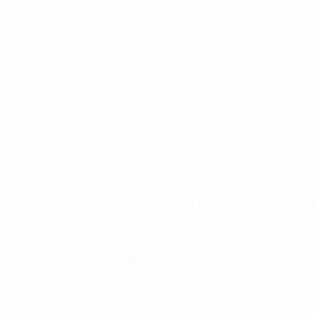
Tính mùa vụ:
Nhu cầu thay đổi theo mùa t
xuất.
Chiến lược giảm thiểu:
Kỹ thuật dự báo tiên tiến:
Sử dụng AI và 
đưa ra dự báo chính xác.
Hợp tác với khách hàng:
Tăng cường thô
chóng.
Linh hoạt trong sản xuất và tồn kho:
Xâ
thay đổi
1.2. Rủi ro về Môi trường
Các yếu tố chính: