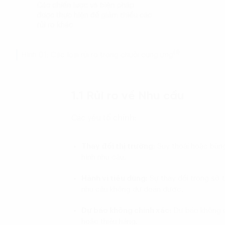
(1)
Hình 01: Các loại rủi ro trong chuỗi cung ứng
1.1 Rủi ro về Nhu cầu
Các yếu tố chính:
Thay đổi thị trường:
Suy thoái hoặc bùng
hình nhu cầu.
Hành vi tiêu dùng:
Sự thay đổi trong sở t
nhu cầu không dự đoán được.
Dự báo không chính xác:
Dự báo không c
hoặc thiếu hàng.