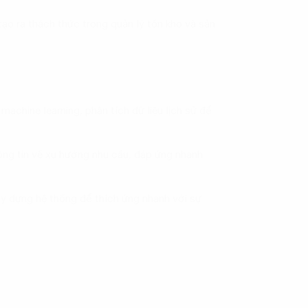
ạo ra thách thức trong quản lý tồn kho và sản
machine learning, phân tích dữ liệu lịch sử để
ng tin về xu hướng nhu cầu, đáp ứng nhanh
y dựng hệ thống để thích ứng nhanh với sự