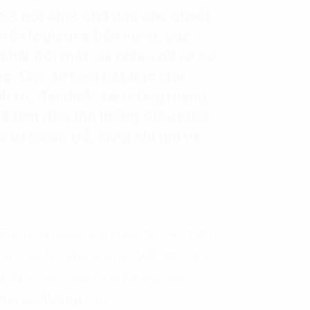
kết nối chặt chẽ của các chuỗi
riển logistics bền vững, các
hải đối mặt với nhiều rủi ro có
g. Các sự kiện bất ngờ như
h trị, đại dịch, tấn công mạng,
hể làm đảo lộn luồng điều phối
a sự chậm trễ, tăng chi phí và
hính trong logistics và cung cấp các chiến
ng ta sẽ tìm hiểu cách các bước tiến công
g
, đang cách mạng hóa lĩnh vực này,
vững
và
linh hoạt
hơn.