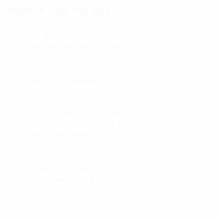
Nghiên cứu nổi bật
Tác động của chuyển đổi số
01.
đến xây dựng và phát triển đô
thị
Chăm sóc sức khỏe: Cơ hội từ
02.
các mô hình “từ xa”
Tận dụng dữ liệu để mở khóa
03.
mô hình kinh doanh mới trong
ngành sản xuất
Khi dữ liệu trở thành tài sản
04.
chiến lược: “Đất canh tác” nuôi
dưỡng đổi mới và tăng trưởng
số