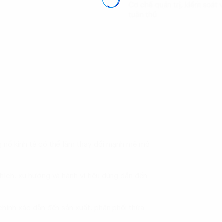
 nổ kinh tế có thể làm thay đổi mạnh mẽ mô
hích, xu hướng và hành vi tiêu dùng dẫn đến
hính xác dẫn đến sản xuất, phân phối thừa