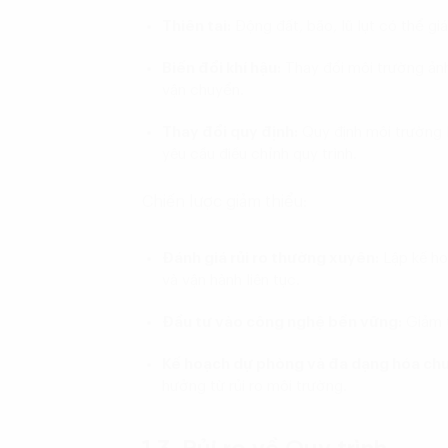
Thiên tai:
Động đất, bão, lũ lụt có thể gi
Biến đổi khí hậu:
Thay đổi môi trường ảnh
vận chuyển.
Thay đổi quy định:
Quy định môi trường 
yêu cầu điều chỉnh quy trình.
Chiến lược giảm thiểu:
Đánh giá rủi ro thường xuyên:
Lập kế ho
và vận hành liên tục.
Đầu tư vào công nghệ bền vững:
Giảm t
Kế hoạch dự phòng và đa dạng hóa chu
hưởng từ rủi ro môi trường.