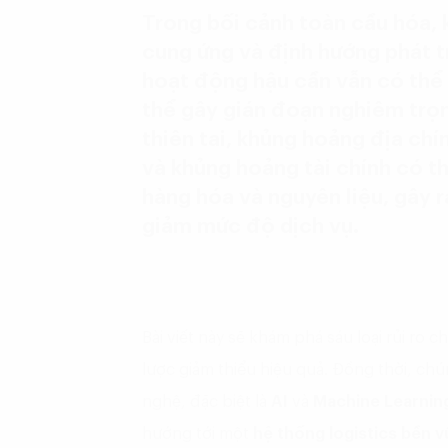
Trong bối cảnh toàn cầu hóa, 
cung ứng và định hướng phát t
hoạt động hậu cần vẫn có thể p
thể gây gián đoạn nghiêm trọn
thiên tai, khủng hoảng địa chín
và khủng hoảng tài chính có t
hàng hóa và nguyên liệu, gây r
giảm mức độ dịch vụ.
Bài viết này sẽ khám phá sáu loại rủi ro c
lược giảm thiểu hiệu quả. Đồng thời, chú
nghệ, đặc biệt là
AI
và
Machine Learnin
hướng tới một
hệ thống logistics bền 