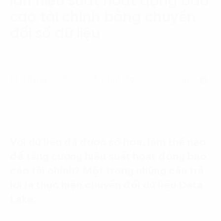
lần hiệu suất hoạt động báo
Language:
ENG
VIE
cáo tài chính bằng chuyển
đổi số dữ liệu
14 Tháng 3, 2020 - 15 phút đọc
Với dữ liệu đã được số hóa, làm thế nào
để tăng cường hiệu suất hoạt động báo
cáo tài chính? Một trong những câu trả
lời là thực hiện chuyển đổi dữ liệu Data
Lake.