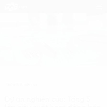
Dịch Vụ
Lĩnh Vực
Phương Pháp
Nghiên Cứu
Data & Analytics
Về Chúng Tôi
Liên hệ
Dự án nghiên cứu: Tăng 5