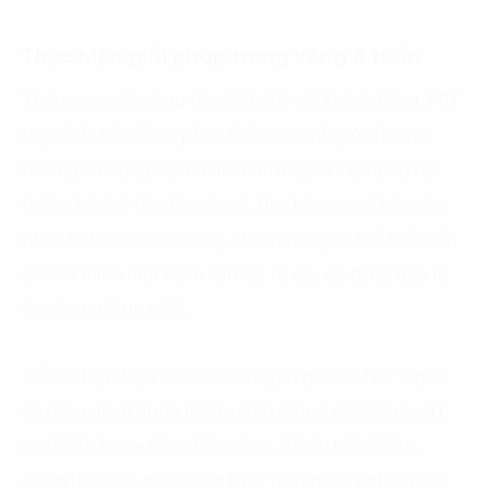
Thực hiện giải pháp trong vòng 6 tuần
Thông qua việc hợp tác chặt chẽ với khách hàng, FPT
Digital đã tiến hành phân tích, so sánh giữa hai môi
trường sử dụng điện toán đám mây và xây dựng hệ
thống tại chỗ (On Premises). Dựa trên cơ sở báo cáo
phân tích và so sánh này, khách hàng có thể hiểu vấn
đề của mình một cách cặn kẽ, từ đó, dễ dàng đưa ra
lựa chọn tối ưu nhất.
Để cải thiện hiệu suất, các chuyên gia của FPT Digital
đã đề xuất sử dụng môi trường Cloud của Microsoft,
cụ thể là Azure Cloud Services, để dự trữ dữ liệu,
đồng thời cho phép việc thực hiện phân tích dữ liệu