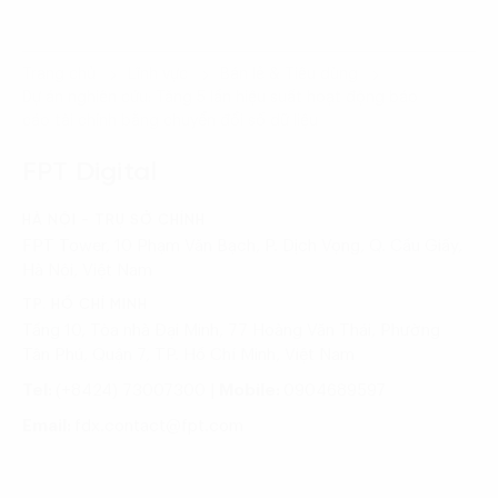
Trang chủ
Lĩnh vực
Bán lẻ & Tiêu dùng
Dự án nghiên cứu: Tăng 5 lần hiệu suất hoạt động báo
cáo tài chính bằng chuyển đổi số dữ liệu
FPT Digital
HÀ NỘI - TRỤ SỞ CHÍNH
FPT Tower, 10 Phạm Văn Bạch, P. Dịch Vọng, Q. Cầu Giấy,
Hà Nội, Việt Nam
TP. HỒ CHÍ MINH
Tầng 10, Tòa nhà Đại Minh, 77 Hoàng Văn Thái, Phường
Tân Phú, Quận 7, TP. Hồ Chí Minh, Việt Nam
Tel:
(+8424) 73007300
|
Mobile:
0904689597
Email:
fdx.contact@fpt.com