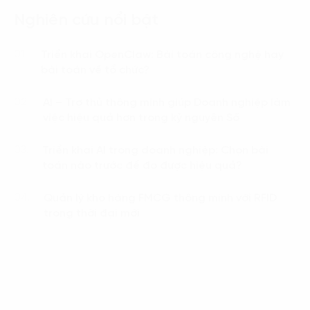
Nghiên cứu nổi bật
Triển khai OpenClaw: Bài toán công nghệ hay
01.
bài toán về tổ chức?
AI – Trợ thủ thông minh giúp Doanh nghiệp làm
02.
việc hiệu quả hơn trong kỷ nguyên Số
Triển khai AI trong doanh nghiệp: Chọn bài
03.
toán nào trước để đo được hiệu quả?
Quản lý kho hàng FMCG thông minh với RFID
04.
trong thời đại mới