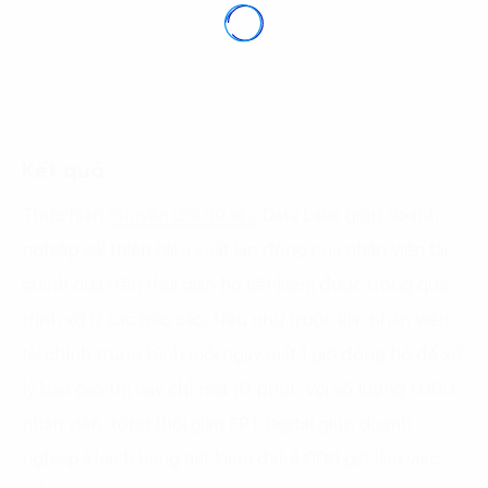
Kết quả
Thực hiện
chuyển đổi dữ liệu
Data Lake giúp doanh
nghiệp cải thiện hiệu suất lao động của nhân viên tài
chính dựa trên thời gian họ tiết kiệm được trong quá
trình xử lý các báo cáo. Nếu như trước kia, nhân viên
tài chính trung bình mỗi ngày mất 1 giờ đồng hồ để xử
lý báo cáo thì nay chỉ mất 10 phút. Với số lượng 1.000
nhân viên, tổng thời gian FPT Digital giúp doanh
nghiệp khách hàng tiết kiệm đạt 4.000 giờ làm việc