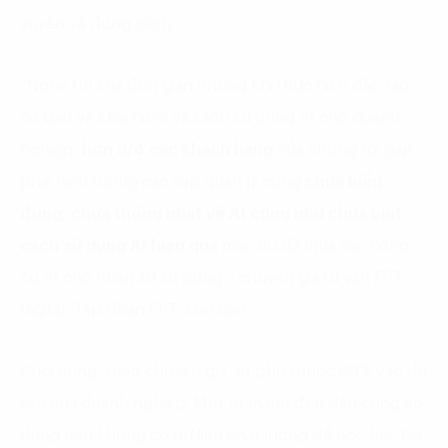
xuyên và đúng cách.
“Nghe thì khá đơn giản nhưng khi thực hiện đào tạo
cơ bản về khái niệm và cách sử dụng AI cho doanh
nghiệp,
hơn 3/4 các khách hàng
của chúng tôi gặp
phải hiện tượng các cấp quản lý cũng
chưa hiểu
đúng, chưa thống nhất về AI cũng như chưa biết
cách sử dụng AI hiệu quả
mặc dù đã mua các công
cụ AI cho nhân sự sử dụng”, chuyên gia tư vấn FPT
Digital, Tập đoàn FPT, cho biết.
Cuối cùng, theo chuyên gia, AI phụ thuộc 80% vào dữ
liệu của doanh nghiệp. Một AI mạnh đến đâu cũng vô
dụng nếu không có dữ liệu chất lượng để học hỏi. Để