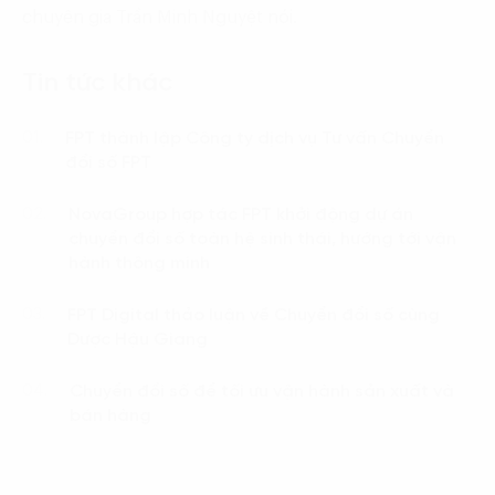
chuyên gia Trần Minh Nguyệt nói.
Tin tức khác
FPT thành lập Công ty dịch vụ Tư vấn Chuyển
01.
đổi số FPT
NovaGroup hợp tác FPT khởi động dự án
02.
chuyển đổi số toàn hệ sinh thái, hướng tới vận
hành thông minh
FPT Digital thảo luận về Chuyển đổi số cùng
03.
Dược Hậu Giang
Chuyển đổi số để tối ưu vận hành sản xuất và
04.
bán hàng