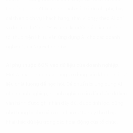
tiêu ứng dụng AI là tăng doanh số, tối ưu chi phí, hay
cải thiện dịch vụ khách hàng, thay vì chạy theo AI chỉ
vì đó là xu hướng. “Đây luôn là bước đầu tiên chúng
tôi thực hiện khi tư vấn ứng dụng AI cho các doanh
nghiệp”, bà Nguyệt cho biết.
AI phụ thuộc 80% vào dữ liệu của doanh nghiệp
.
Một AI mạnh đến đâu cũng vô dụng nếu không có dữ
liệu chất lượng để học hỏi. Để chuẩn bị ứng dụng AI
cho doanh nghiệp, doanh nghiệp cần đảm bảo dữ liệu
vận hành được ghi nhận đầy đủ, được tinh lọc, cũng
như trang bị cho các cấp nhân sự tư duy thu thập,
khai thác dữ liệu trong các hoạt động của tổ chức.