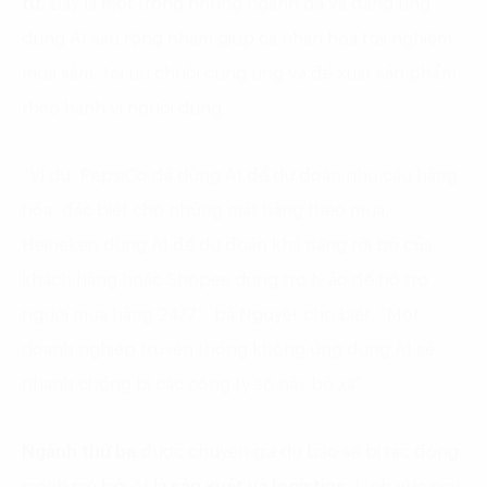
tử
. Đây là một trong những ngành đã và đang ứng
dụng AI sâu rộng nhằm giúp cá nhân hóa trải nghiệm
mua sắm, tối ưu chuỗi cung ứng và đề xuất sản phẩm
theo hành vi người dùng.
“Ví dụ, PepsiCo đã dùng AI để dự đoán nhu cầu hàng
hóa, đặc biệt cho những mặt hàng theo mùa.
Heineken dùng AI để dự đoán khả năng rời bỏ của
khách hàng hoặc Shopee dùng trợ lý ảo để hỗ trợ
người mua hàng 24/7”, bà Nguyệt cho biết. “Một
doanh nghiệp truyền thống không ứng dụng AI sẽ
nhanh chóng bị các công ty số này bỏ xa”.
Ngành thứ ba
được chuyên gia dự báo sẽ bị tác động
mạnh mẽ bởi AI là
sản xuất và logistics.
Lĩnh vực này