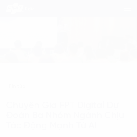
Dịch Vụ
Lĩnh Vực
Phương Pháp
Tin tức
Nghiên Cứu
Chuyên Gia FPT Digital Dự
Về Chúng Tôi
Đoán Ba Nhóm Ngành Chịu
Liên hệ
Tác Động Mạnh Từ AI