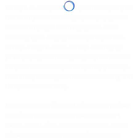
Bên cạnh đó, tư duy của lãnh đạo và nhân sự đóng vai
trò thành bại rất lớn cho công cuộc ứng dụng AI vào
toàn doanh nghiệp. Theo bà Nguyệt, đưa AI vào
doanh nghiệp sẽ đồng nghĩa với việc thay đổi cách
làm việc, tương tác. Do đó, lãnh đạo doanh nghiệp
phải thật sự quyết tâm, làm gương, thậm chí ra cơ chế
khuyến khích và bắt buộc nhân sự sử dụng AI để tạo
thành thói quen, cũng như triển khai các chương trình
đào tạo về AI cho nhân sự.
Doanh nghiệp có thể đưa một số công cụ AI phổ biến
vào để nhân sự bước đầu làm quen như ChatGPT,
Gemini, Copilot. Bởi vì, việc đầu tư ứng dụng AI cũng
trở nên lãng phí khi không được sử dụng thường