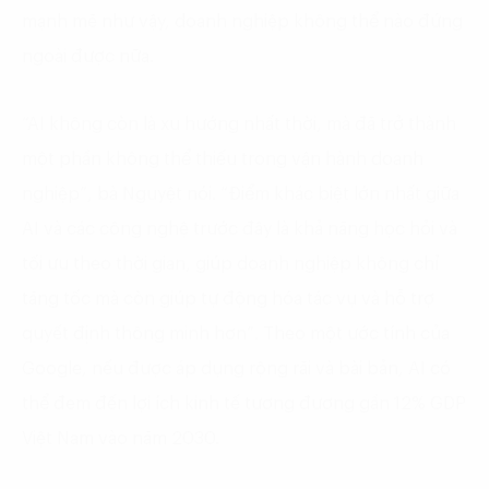
mạnh mẽ như vậy, doanh nghiệp không thể nào đứng
ngoài được nữa.
“AI không còn là xu hướng nhất thời, mà đã trở thành
một phần không thể thiếu trong vận hành doanh
nghiệp”, bà Nguyệt nói. “Điểm khác biệt lớn nhất giữa
AI và các công nghệ trước đây là khả năng học hỏi và
tối ưu theo thời gian, giúp doanh nghiệp không chỉ
tăng tốc mà còn giúp tự động hóa tác vụ và hỗ trợ
quyết định thông minh hơn”. Theo một ước tính của
Google, nếu được áp dụng rộng rãi và bài bản, AI có
thể đem đến lợi ích kinh tế tương đương gần 12% GDP
Việt Nam vào năm 2030.