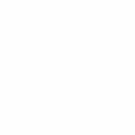
Language:
ENG
VIE
11 Tháng 3, 2025
Hiện nay, cuộc đua AI còn đang khốc
liệt hơn nữa với sự cạnh tranh không
ngừng giữa các công ty công nghệ hàng
đầu thế giới như ChatGPT của OpenAI,
Gemini của Google, Grok của xAI,
DeepSeek của DeepSeep và hàng loạt
các giải pháp AI trên khắp thế giới
không ngừng cải tiến hàng ngày hàng
giờ.