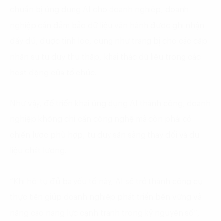
chuẩn bị ứng dụng AI cho doanh nghiệp, doanh
nghiệp cần đảm bảo dữ liệu vận hành được ghi nhận
đầy đủ, được tinh lọc, cũng như trang bị cho các cấp
nhân sự tư duy thu thập, khai thác dữ liệu trong các
hoạt động của tổ chức.
Như vậy, để triển khai ứng dụng AI thành công, doanh
nghiệp không chỉ cần công nghệ mà còn phải có
chiến lược phù hợp, tư duy sẵn sàng thay đổi và dữ
liệu chất lượng.
“Khi hội tụ đủ ba yếu tố này, AI sẽ trở thành công cụ
thực tiễn giúp doanh nghiệp phát triển bền vững và
nâng cao năng lực cạnh tranh trong kỷ nguyên số”,