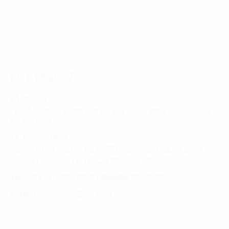
Trang chủ
News-Events
Chuyên Gia FPT Digital Dự Đoán Ba Nhóm Ngành Chịu
Tác Động Mạnh Từ AI
FPT Digital
HÀ NỘI - TRỤ SỞ CHÍNH
FPT Tower, 10 Phạm Văn Bạch, P. Dịch Vọng, Q. Cầu Giấy,
Hà Nội, Việt Nam
TP. HỒ CHÍ MINH
Tầng 10, Tòa nhà Đại Minh, 77 Hoàng Văn Thái, Phường
Tân Phú, Quận 7, TP. Hồ Chí Minh, Việt Nam
Tel:
(+8424) 73007300
|
Mobile:
0904689597
Email:
fdx.contact@fpt.com