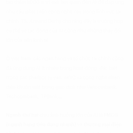
tạo thêm 1.000 vị trí mới liên quan đến AI để đáp ứng
nhu cầu phát triển công nghệ này trong lĩnh vực tài
chính. TS. Armand Derhy cho rằng đây là trường hợp
cụ thể về tác động của AI cũng như những thay đổi
lớn của nền kinh tế.
Ở Việt Nam, các ngân hàng và tổ chức tài chính cũng
đã ứng dụng AI ít nhiều trong hoạt động, đặc biệt
trong các chatbot tư vấn, eKYC và công nghệ nhận
diện khuôn mặt trong giao dịch như Vietcombank,
Techcombank, TPBank….
Ngành thứ hai
chịu ảnh hưởng lớn của AI là
FMCG
(ngành hàng tiêu dùng nhanh)
và
thương mại điện