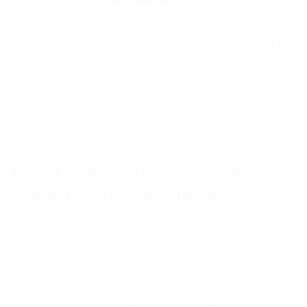
chưa ứng dụng AI sâu rộng như 2 ngành trên nhưng
tiềm năng cũng không hề thua kém. AI có thể giúp tối
ưu vận hành, dự báo nhu cầu nguyên vật liệu, giảm
lãng phí và cải thiện năng suất. Những nhà máy không
ứng dụng AI sẽ gặp khó khăn trong việc kiểm soát chi
phí và cải thiện hiệu suất.
HƠN 3/4 DOANH NGHIỆP CHƯA HIỂU ĐÚNG VỀ AI,
CHƯA BIẾT CÁCH SỬ DỤNG AI HIỆU QUẢ
AI có thể tạo ra giá trị lớn nhưng AI cũng chỉ là một
trong những công cụ để hỗ trợ doanh nghiệp. Vì vậy,
theo chuyên gia, tương tự như khi tiến hành chuyển
đổi số, doanh nghiệp cần đánh giá tổng thể hiện trạng
của mình, cũng như xác định được bài toán và mục