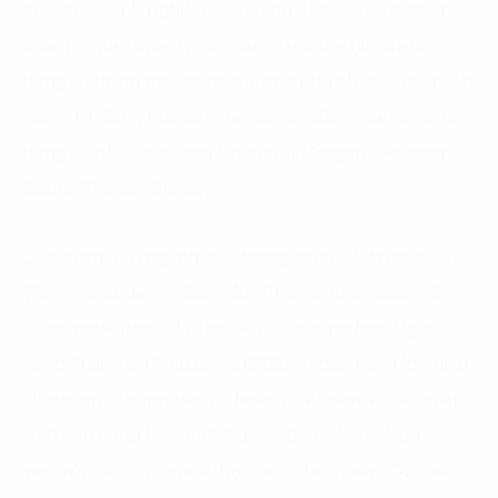
hội cho doanh nghiệp ứng dụng AI dễ dàng hơn nhiều
ngành nghề. Nhiều ngân hàng trên thế giới đã ứng
dụng AI trong một số hoạt động như chăm sóc khách
hàng, tự động hóa xử lý hồ sơ vay, đánh giá rủi ro tín
dụng và phát hiện gian lận như JPMorgan, Goldman
Sachs, Morgan Stanley.
Liên quan đến ngành này, trong một sự kiện gần đây,
TS. Armand Derhy, Giám đốc Trường Kinh doanh &
Công nghệ Paris, đã cho biết về trường hợp Ngân
hàng Phát triển Singapore (DBS) – ngân hàng lớn nhất
Singapore, thông báo kế hoạch cắt giảm 4.000 nhân
sự trong vòng ba năm tới do AI đảm nhận nhiều công
việc vốn do con người thực hiện. Tuy nhiên, DBS sẽ