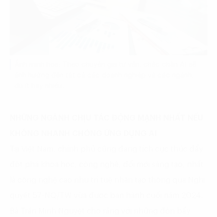
Ảnh minh họa: Theo chuyên gia tư vấn, chắc chắn AI sẽ
ảnh hưởng đến tất cả các doanh nghiệp và các ngành,
dù ít hay nhiều.
NHỮNG NGÀNH CHỊU TÁC ĐỘNG MẠNH NHẤT NẾU
KHÔNG NHANH CHÓNG ỨNG DỤNG AI
Tại Việt Nam, chính phủ cũng đang tích cực thúc đẩy
đột phá khoa học, công nghệ, đổi mới sáng tạo, nhất
là công nghệ cao như trí tuệ nhân tạo thông qua Nghị
quyết 57-NQ/TW vừa được ban hành cuối năm 2024.
Bà Trần Minh Nguyệt cho rằng với những đòn bẩy