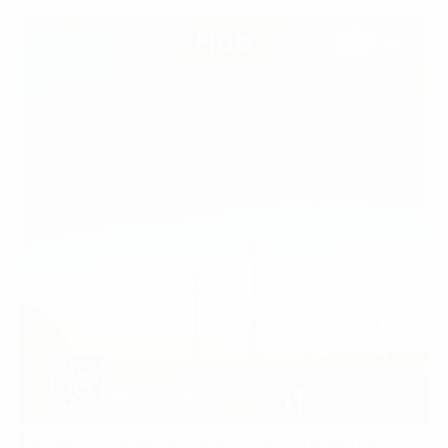
DxHub™ 01 có chủ đề “Cơ chế CBAM và hướng dẫn