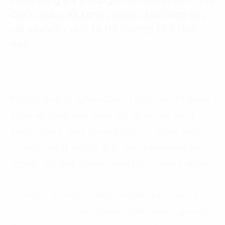
khẩu sang thị trường châu Âu hiểu rõ quy
định, giảm rủi ro vi phạm, thích ứng tốt
với yêu cầu mới từ thị trường khó tính
này.
DxHub™ là chuỗi sự kiện được tổ chức bởi FPT Digital
nhằm xây dựng cộng đồng, kết nối chuyên gia và
doanh nghiệp trong đa dạng lĩnh vực, ngành nghề.
Chương trình là nơi cập nhật, chia sẻ kiến thức, kinh
nghiệm, góc nhìn chuyên gia và kết nối doanh nghiệp.
Chương trình diễn ra hàng tháng tại Hà Nội hoặc TP
Hồ Chí Minh, có sự tham gia của các chuyên gia hàng