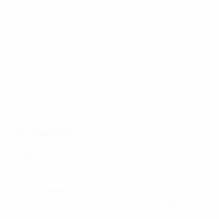
Liên hệ với chúng tôi
Trang chủ
News-Events
DxHub™ – Cầu nối doanh nghiệp và chuyên gia trong lĩnh
vực chuyển đổi số và chuyển đổi xanh
FPT Digital
HÀ NỘI - TRỤ SỞ CHÍNH
FPT Tower, 10 Phạm Văn Bạch, P. Dịch Vọng, Q. Cầu Giấy,
Hà Nội, Việt Nam
TP. HỒ CHÍ MINH
Tầng 10, Tòa nhà Đại Minh, 77 Hoàng Văn Thái, Phường
Tân Phú, Quận 7, TP. Hồ Chí Minh, Việt Nam