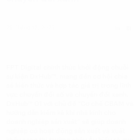
Language:
ENG
VIE
28 Tháng 12, 2023
FPT Digital chính thức khởi động chuỗi
sự kiện DxHub™, mang đến cơ hội chia
sẻ kiến thức và hợp tác giá trị trong lĩnh
vực chuyển đổi số và chuyển đổi xanh.
DxHub™ 01 với chủ đề “Cơ chế CBAM và
hướng dẫn kiểm kê khí nhà kính cho
doanh nghiệp sản xuất” sẽ giúp doanh
nghiệp có hoạt động sản xuất và xuất