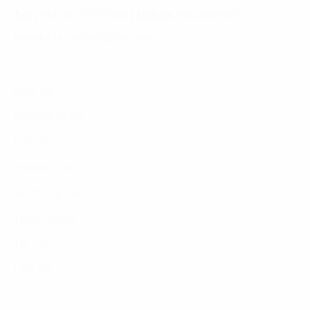
Tel:
(+8424) 73007300
|
Mobile:
0904689597
Email:
fdx.contact@fpt.com
Dịch Vụ
Phương Pháp
Lĩnh Vực
Nghiên Cứu
Về Chúng Tôi
Tuyển Dụng
Tin Tức
Liên Hệ