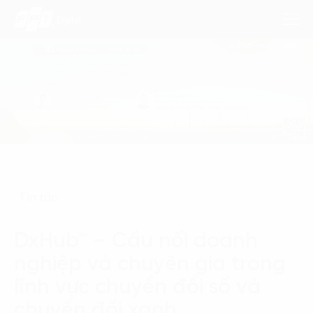
Dịch Vụ
Lĩnh Vực
Phương Pháp
Tin tức
Nghiên Cứu
DxHub™ – Cầu nối doanh
Về Chúng Tôi
nghiệp và chuyên gia trong
Liên hệ
lĩnh vực chuyển đổi số và
chuyển đổi xanh