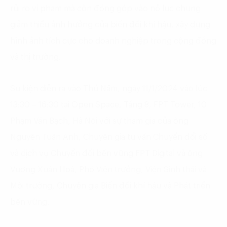
rủi ro vi phạm mà còn đóng góp vào nỗ lực chung
giảm thiểu ảnh hưởng của biến đổi khí hậu, xây dựng
hình ảnh tích cực cho doanh nghiệp trong cộng đồng
và thị trường.
Sự kiện diễn ra vào Thứ Năm, ngày 11/1/2024 vào lúc
13:30 – 16:30 tại Open Space, Tầng 8, FPT Tower, 10
Phạm Văn Bạch, Hà Nội với sự tham gia của ông
Nguyễn Tuấn Anh, Chuyên gia tư vấn Chuyển đổi số
và dịch vụ Chuyển đổi bền vững FPT Digital và ông
Vương Xuân Hoà, Phó Viện trưởng, Viện Sinh thái và
Môi trường, Chuyên gia Biến đổi khí hậu và Phát triển
bền vững.