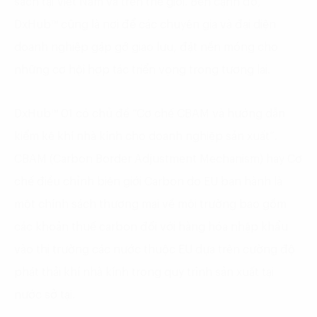
sách tại Việt Nam và trên thế giới. Bên cạnh đó,
DxHub™ cũng là nơi để các chuyên gia và đại diện
doanh nghiệp gặp gỡ giao lưu, đặt nền móng cho
những cơ hội hợp tác triển vọng trong tương lai.
DxHub™ 01 có chủ đề “Cơ chế CBAM và hướng dẫn
kiểm kê khí nhà kính cho doanh nghiệp sản xuất”.
CBAM (Carbon Border Adjustment Mechanism) hay Cơ
chế điều chỉnh biên giới Carbon do EU ban hành là
một chính sách thương mại về môi trường bao gồm
các khoản thuế carbon đối với hàng hóa nhập khẩu
vào thị trường các nước thuộc EU dựa trên cường độ
phát thải khí nhà kính trong quy trình sản xuất tại
nước sở tại.