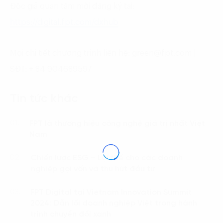
Độc giả quan tâm mời đăng ký tại:
https://digital.fpt.com/dxhub
Mọi chi tiết chương trình liên hệ: green@fpt.com |
SĐT: + 84 904689597
Tin tức khác
FPT là thương hiệu công nghệ giá trị nhất Việt
01.
Nam
Chiến lược ESG – Lợi thế cho các doanh
02.
nghiệp gọi vốn và thu hút đầu tư
FPT Digital tại Vietnam Innovation Summit
03.
2024: Dẫn lối doanh nghiệp Việt trong hành
trình chuyển đổi xanh