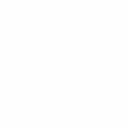
đầu, doanh nghiệp tiên phong, và tổ chức phi chính
phủ. DxHub™ là điểm đến không thể bỏ qua cho
những cá nhân quan tâm đến hoạt động số hóa
doanh nghiệp, từng bước phát triển theo định hướng
xanh và bền vững.
Mỗi tháng một chủ đề, các diễn giả là đại diện doanh
nghiệp từ nhiều lĩnh vực sẽ mang đến góc nhìn toàn
diện về thách thức và cơ hội trong chuyển đổi số và
chuyển đổi xanh tại Việt Nam cũng như chia sẻ kinh
nghiệm thực tế khi triển khai và xây dựng chiến lược
phát triển bền vững. DxHub™ cũng luôn cập nhật
những thông tin liên quan đến xu thế mới trong kinh
doanh, công nghệ cũng như các thay đổi về chính