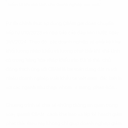
kiểm kê khí nhà kính cho doanh nghiệp sản xuất”
EU đã chính thức áp dụng CBAM giai đoạn chuyển
tiếp từ 1/10/2023 và nộp báo cáo đầu tiên trước ngày
31/1/2024. Theo đó, các doanh nghiệp sẽ phải kê khai
khối lượng nhập khẩu và lượng phát thải khí nhà kính
có trong hàng hóa nhập khẩu vào EU. Vì thế, chủ
động thích ứng với CBAM là bài toán đang đặt ra với
nhiều doanh nghiệp xuất khẩu tại Việt Nam, đặc biệt là
với các ngành như thép, nhôm, xi măng, phân bón…
Chương trình sẽ chia sẻ những thông tin quan trọng
xoay quanh CBAM, cách khai báo và lập kế hoạch giảm
phát thải. Điều này không chỉ giúp doanh nghiệp giảm