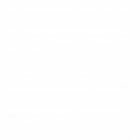
Ngành dệt may Việt Nam đang đối mặt với nhiều thách
thức về xanh hóa chuỗi sản xuất và phát triển bền
vững, đặc biệt là trước yêu cầu khắt khe về tiêu chuẩn
và quy định về môi trường từ các thị trường lớn như
châu Âu và Mỹ.
Trong khuôn khổ Diễn đàn Dệt may lần thứ 9 (Vietnam
Textile Summit 9th) được tổ chức bởi Hiệp hội Bông
Sợi Việt Nam (VCOSA), chuyên gia tư vấn Nguyễn Thế
Phương đã có bài chia sẻ về “Chuyển đổi số trong
ngành sản xuất may mặc Việt Nam – Cơ hội từ hệ sinh
thái dữ liệu”.