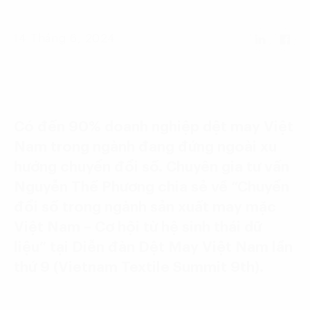
Language:
ENG
VIE
14 Tháng 6, 2024
Có đến 90% doanh nghiệp dệt may Việt
Nam trong ngành đang đứng ngoài xu
hướng chuyển đổi số. Chuyên gia tư vấn
Nguyễn Thế Phương chia sẻ về “Chuyển
đổi số trong ngành sản xuất may mặc
Việt Nam – Cơ hội từ hệ sinh thái dữ
liệu” tại Diễn đàn Dệt May Việt Nam lần
thứ 9 (Vietnam Textile Summit 9th).