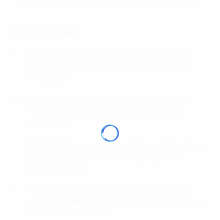
được tổ chức bởi Hiệp hội Bông Sợi Việt Nam (VCOSA)
Tin tức khác
Tổng Công ty cổ phần Bảo hiểm Petrolimex
01.
(PJICO) bước vào hành trình chuyển đổi số
toàn diện
Khai mở sức mạnh AI trong tự động hoá và
02.
thúc đẩy hiệu suất ngành Truyền thông –
Marketing
FPT Đề Xuất Hợp Tác Toàn Diện với Kiên Giang
03.
trong Lĩnh Vực Giáo Dục, Công Nghệ và
Chuyển Đổi Số
EVNCPC tổ chức chương trình tập huấn kỹ
04.
năng ứng dụng trí tuệ nhân tạo vào công tác
sản xuất kinh doanh