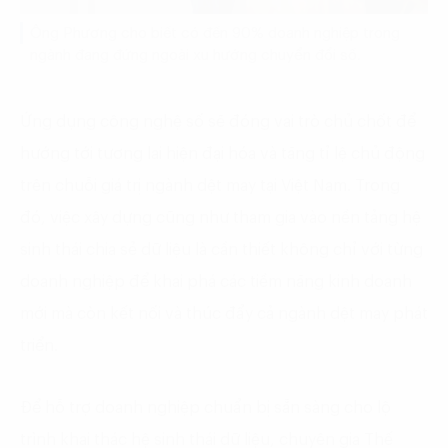
Ông Phương cho biết có đến 90% doanh nghiệp trong
ngành đang đứng ngoài xu hướng chuyển đổi số.​
Ứng dụng công nghệ số sẽ đóng vai trò chủ chốt để
hướng tới tương lai hiện đại hóa và tăng tỉ lệ chủ động
trên chuỗi giá trị ngành dệt may tại Việt Nam. Trong
đó, việc xây dựng cũng như tham gia vào nền tảng hệ
sinh thái chia sẻ dữ liệu là cần thiết không chỉ với từng
doanh nghiệp để khai phá các tiềm năng kinh doanh
mới mà còn kết nối và thúc đẩy cả ngành dệt may phát
triển.
Để hỗ trợ doanh nghiệp chuẩn bị sẵn sàng cho lộ
trình khai thác hệ sinh thái dữ liệu, chuyên gia Thế