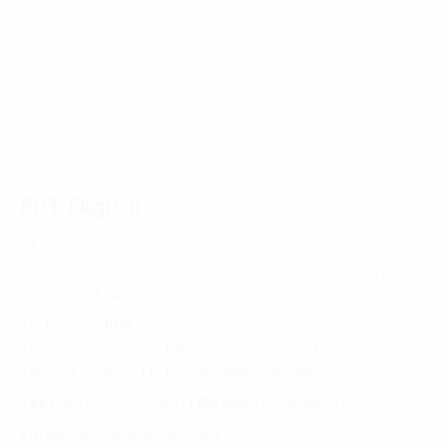
Trang chủ
News-Events
Diễn đàn Dệt may Việt Nam: Tiềm năng kinh doanh mới
đến từ hệ sinh thái dữ liệu
FPT Digital
HÀ NỘI - TRỤ SỞ CHÍNH
FPT Tower, 10 Phạm Văn Bạch, P. Dịch Vọng, Q. Cầu Giấy,
Hà Nội, Việt Nam
TP. HỒ CHÍ MINH
Tầng 10, Tòa nhà Đại Minh, 77 Hoàng Văn Thái, Phường
Tân Phú, Quận 7, TP. Hồ Chí Minh, Việt Nam
Tel:
(+8424) 73007300
|
Mobile:
0904689597
Email:
fdx.contact@fpt.com