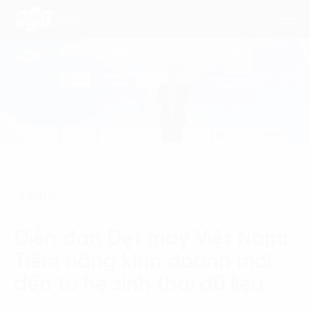
Dịch Vụ
Lĩnh Vực
Phương Pháp
Tin tức
Nghiên Cứu
Diễn đàn Dệt may Việt Nam:
Về Chúng Tôi
Tiềm năng kinh doanh mới
Liên hệ
đến từ hệ sinh thái dữ liệu