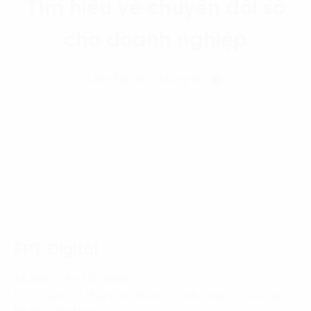
Tìm hiểu về chuyển đổi số
cho doanh nghiệp
Liên hệ với chúng tôi
Trang chủ
News-Events
FPT Digital và Văn phòng Ban IV tập huấn kiến thức
chuyển đổi số – chuyển đổi xanh cho thế hệ trẻ
FPT Digital
HÀ NỘI - TRỤ SỞ CHÍNH
FPT Tower, 10 Phạm Văn Bạch, P. Dịch Vọng, Q. Cầu Giấy,