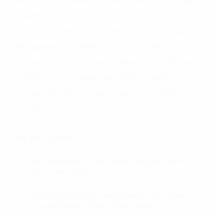
quan về kinh tế, doanh nghiệp và tham gia tìm hiểu,
giải quyết các vấn đề thực tiễn. Trong khuôn khổ
Chương trình, thực tập sinh sẽ được học hỏi các kiến
thức, bài học kinh nghiệm về kinh tế, kinh doanh và
các hoạt động hỗ trợ doanh nghiệp từ các chuyên gia
hàng đầu trong và ngoài nước; được trang bị các kỹ
năng cần thiết để vận hành, quản lý các chương trình
và dự án.
Tin tức khác
FPT Digital và đối tác triển khai quy hoạch
01.
một số tỉnh thành
Trần Minh Nguyệt, người đưa dự án tư vấn
02.
chuyển đổi số về đích nhanh nhất