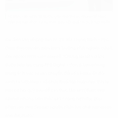
16 thực tập sinh đã được chia thành các nhóm để thực
hiện bài tập thực tế và trình bày kết quả tại buổi tập huấn
Đại diện Văn phòng Ban IV, TS. Bùi Thanh Minh – Phó
Giám đốc chuyên môn kiêm Trưởng khối nghiên cứu &
Đối ngoại chính sách chia sẻ: “Chúng tôi rất vui khi
được hợp tác cùng FPT Digital – đơn vị tiên phong
trong lĩnh vực tư vấn chuyển đổi số và chuyển đổi
xanh tại Việt Nam – tổ chức buổi tập huấn này. Đây là
một cơ hội quý báu để các thực tập sinh được tiếp
cận với những kiến thức và kỹ năng hiện đại, góp
phần vào việc đào tạo nguồn nhân lực chất lượng cao
cho đất nước.”