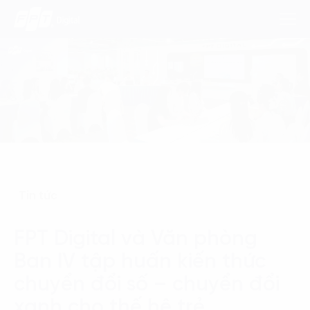
Dịch Vụ
Lĩnh Vực
Phương Pháp
Tin tức
Nghiên Cứu
FPT Digital và Văn phòng
Về Chúng Tôi
Ban IV tập huấn kiến thức
Liên hệ
chuyển đổi số – chuyển đổi
xanh cho thế hệ trẻ