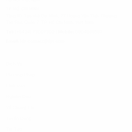
Hà Nội, Việt Nam
TP. HỒ CHÍ MINH
Tầng 10, Tòa nhà Đại Minh, 77 Hoàng Văn Thái, Phường
Tân Phú, Quận 7, TP. Hồ Chí Minh, Việt Nam
Tel:
(+8424) 73007300
|
Mobile:
0904689597
Email:
fdx.contact@fpt.com
Dịch Vụ
Phương Pháp
Lĩnh Vực
Nghiên Cứu
Về Chúng Tôi
Tuyển Dụng
Tin Tức