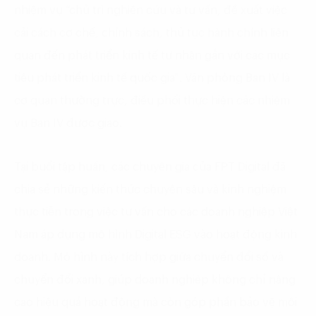
nhiệm vụ “chủ trì nghiên cứu và tư vấn, đề xuất việc
cải cách cơ chế, chính sách, thủ tục hành chính liên
quan đến phát triển kinh tế tư nhân gắn với các mục
tiêu phát triển kinh tế quốc gia”. Văn phòng Ban IV là
cơ quan thường trực, điều phối thực hiện các nhiệm
vụ Ban IV được giao.
Tại buổi tập huấn, các chuyên gia của FPT Digital đã
chia sẻ những kiến thức chuyên sâu và kinh nghiệm
thực tiễn trong việc tư vấn cho các doanh nghiệp Việt
Nam áp dụng mô hình Digital ESG vào hoạt động kinh
doanh. Mô hình này tích hợp giữa chuyển đổi số và
chuyển đổi xanh, giúp doanh nghiệp không chỉ nâng
cao hiệu quả hoạt động mà còn góp phần bảo vệ môi