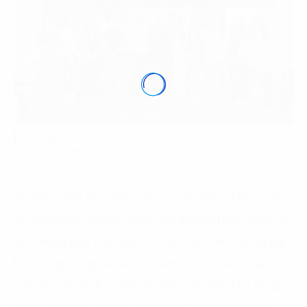
Buổi tập huấn đã nhận được sự đánh giá cao từ phía các
thực tập sinh.
Chương trình thực tập sinh của Văn phòng Ban IV là
chương trình đặc biệt được xây dựng từ năm 2019 để
tạo không gian thực tập cho sinh viên các trường đại
học trong và ngoài nước. Chương trình cung cấp cho
các thực tập sinh cơ hội tìm hiểu các thông tin tổng