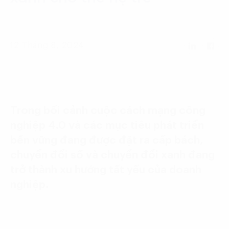
Language:
ENG
VIE
12 Tháng 8, 2024
Trong bối cảnh cuộc cách mạng công
nghiệp 4.0 và các mục tiêu phát triển
bền vững đang được đặt ra cấp bách,
chuyển đổi số và chuyển đổi xanh đang
trở thành xu hướng tất yếu của doanh
nghiệp.