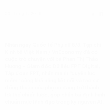
Language:
ENG
VIE
03 Tháng 3, 2026
Nhân ngày Quốc tế Phụ nữ 8/3, Tạp chí
Kinh tế Việt Nam / VnEconomy đã có
cuộc trò chuyện với bà Phan Thị Thảo
Hương – Giám đốc Dữ liệu FPT Digital,
Tập đoàn FPT, nhấn mạnh “quyền lực
mềm” cùng khả năng kết nối và tạo sự
đồng thuận của phụ nữ đang trở thành
lợi thế chiến lược, góp phần tái định hình
chuẩn mực lãnh đạo trong kỷ nguyên AI.