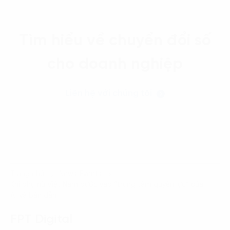
Tìm hiểu về chuyển đổi số
cho doanh nghiệp
Liên hệ với chúng tôi
Trang chủ
News-Events
Khi phụ nữ Việt Nam bước vào “trung tâm quyền lực” của
AI và bán dẫn
FPT Digital