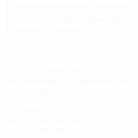
năng lực đó trở thành một “radar tinh tế”.
Bà Phan Thị Thảo Hương, Giám đốc dữ liệu
FPT Digital – Tập đoàn FPT
Tôi nghĩ điều này rất có ý nghĩa trong thời đại AI. Phụ
nữ được rèn luyện sớm hơn về lắng nghe, điều tiết
cảm xúc và xây dựng quan hệ, và khi AI ngày càng
đảm nhận phần logic, những năng lực này trở thành
tài sản cạnh tranh thực sự. Nhưng lợi thế chỉ thực sự
tồn tại nếu được sử dụng một cách chủ động. Nếu
phụ nữ không dám bước vào trung tâm của quá trình
chuyển đổi công nghệ, không tham gia định hình
cách AI được ứng dụng, thì họ hoàn toàn có thể trở