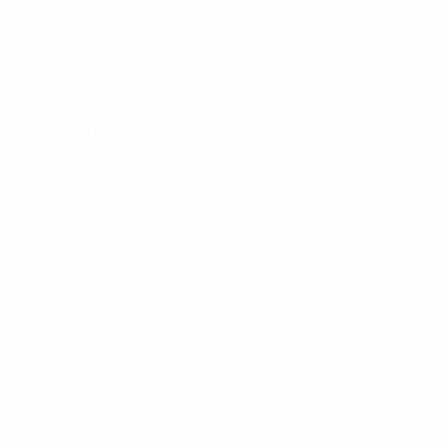
thành nạn nhân của làn sóng thay đổi thêm một lần
nữa.
Ở góc độ đàm phán, nghiên cứu của Hannah Riley
Bowles (Harvard) chứng minh rằng phụ nữ hiệu quả
hơn khi đàm phán cho người khác, họ quyết đoán
hơn, ít bị phản ứng tiêu cực hơn, đạt kết quả tương
đương hoặc tốt hơn nam giới. Khi được trang bị thêm
tư duy dữ liệu và lập luận, phụ nữ hoàn toàn có thể
dẫn dắt những cuộc thương lượng phức tạp trên “bàn
tròn công nghệ”. Xã hội đang và sẽ bị tác động mạnh
bởi AI và vì thế, rất cần những vị lãnh đạo với trí tuệ
cảm xúc và bản lĩnh đạo đức mới quyết định hướng đi
đúng đắn.