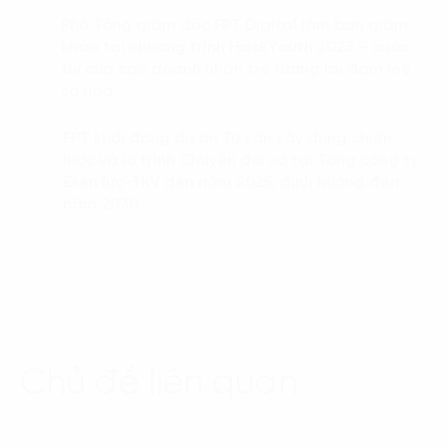
Phó Tổng giám đốc FPT Digital làm ban giám
03.
khảo tại chương trình HackYouth 2023 – cuộc
thi của các doanh nhân trẻ tương lai đam mê
số hoá
FPT khởi động dự án Tư vấn xây dựng chiến
04.
lược và lộ trình Chuyển đổi số tại Tổng công ty
Điện lực-TKV đến năm 2025, định hướng đến
năm 2030
Chủ đề liên quan