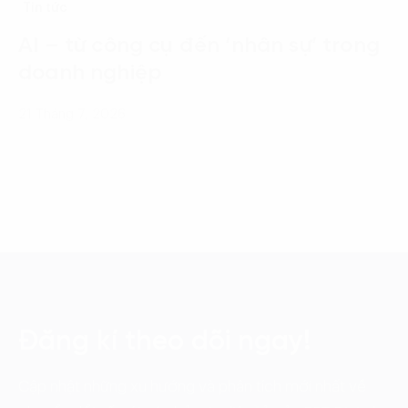
Tin tức
AI – từ công cụ đến ‘nhân sự’ trong
doanh nghiệp
21 Tháng 7, 2026
Đăng kí theo dõi ngay!
Cập nhật những xu hướng và phân tích mới nhất về