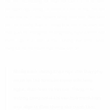
nối. Phụ nữ thường rất nhạy với cảm xúc và tín hiệu
phi ngôn ngữ. Năng lực được trui rèn và tiếp nối qua
nhiều thế hệ: từ trải nghiệm sống, nuôi con, đến cách
phụ nữ thường được kỳ vọng phải tinh ý và chăm sóc
mối quan hệ. Trong môi trường công nghệ khi văn hóa
tranh luận trực diện là điều không thể tránh khỏi,
năng lực đó trở thành một “radar tinh tế”.
Nhiều minh chứng khoa học cho thấy phụ
nữ có lợi thế tự nhiên trong việc lắng
nghe, thấu hiểu và kết nối. Trong môi
trường công nghệ khi văn hóa tranh luận
trực diện là điều không thể tránh khỏi,