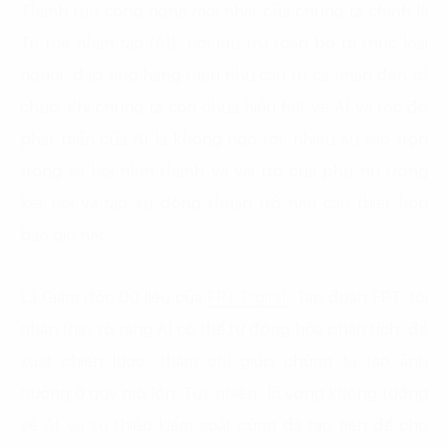
Thành tựu công nghệ mới nhất của chúng ta chính là
Trí tuệ nhân tạo (AI), nơi lưu trữ toàn bộ tri thức loài
người, đáp ứng hàng triệu nhu cầu từ cá nhân đến tổ
chức. Khi chúng ta còn chưa hiểu hết về AI và tốc độ
phát triển của AI là không ngờ tới, nhiều sự xáo trộn
trong xã hội hình thành và vai trò của phụ nữ trong
kết nối và tạo sự đồng thuận trở nên cần thiết hơn
bao giờ hết.
Là Giám đốc Dữ liệu của
FPT Digital
, Tập đoàn FPT, tôi
nhận thấy rõ ràng AI có thể tự động hóa phân tích, đề
xuất chiến lược, thậm chí giúp chúng ta tạo ảnh
hưởng ở quy mô lớn. Tuy nhiên, kì vọng không tưởng
về AI và sự thiếu kiểm soát cũng đã tạo tiền để cho