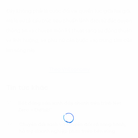
Đây không phải là cuộc đổi vai quyền lực giữa hai giới,
mà là sự tái cấu trúc tiêu chuẩn lãnh đạo: từ đặc quyền
thông tin và chuyên môn kỹ thuật sang sự đồng thuận
và ảnh hưởng, và phụ nữ cần bước vào trung tâm của
làn sóng này.
Theo VnEconomy
Tin tức khác
Bất động sản xanh đẩy nhanh tiến trình Net
01.
Zero – DxHub™
Chuyển đổi xanh và chuyển đổi số song hành,
02.
hỗ trợ doanh nghiệp phát triển bền vững