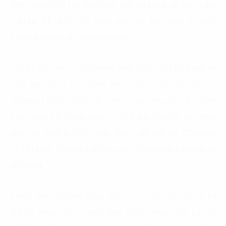
hiện trạng thất nghiệp hàng loạt gia tăng, áp lực nghề
nghiệp, kể cả những cuộc gian lận, tấn công an ninh
mạng trong nhiều năm vừa qua.
Vấn đề đã vượt ra ngoài tầm khả năng xử lý kỹ thuật và
xoay quanh về khả năng điều hướng hệ quả của nó.
Tôi nhận thấy “năng lực mềm” của phụ nữ trở thành
một năng lực chiến lược có thể điều hướng sự phức
tạp này, nhất là trong việc thấu hiểu nỗi sợ, động cơ
và cả chính những giới hạn của công nghệ mình đang
sử dụng.
Nhiều minh chứng khoa học cho thấy phụ nữ có lợi
thế tự nhiên trong việc lắng nghe, thấu hiểu và kết