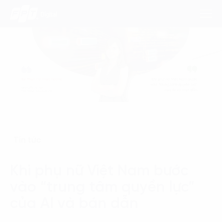
Dịch Vụ
Lĩnh Vực
Phương Pháp
Tin tức
Nghiên Cứu
Khi phụ nữ Việt Nam bước
Về Chúng Tôi
vào “trung tâm quyền lực”
Liên hệ
của AI và bán dẫn