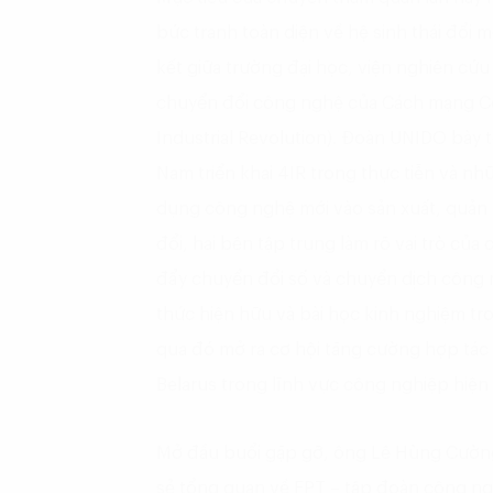
bức tranh toàn diện về hệ sinh thái đổi m
kết giữa trường đại học, viện nghiên c
chuyển đổi công nghệ của Cách mạng Côn
Industrial Revolution). Đoàn UNIDO bày 
Nam triển khai 4IR trong thực tiễn và nh
dụng công nghệ mới vào sản xuất, quản tr
đổi, hai bên tập trung làm rõ vai trò của 
đẩy chuyển đổi số và chuyển dịch công 
thức hiện hữu và bài học kinh nghiệm tron
qua đó mở ra cơ hội tăng cường hợp tác v
Belarus trong lĩnh vực công nghiệp hiện 
Mở đầu buổi gặp gỡ, ông Lê Hùng Cườn
sẻ tổng quan về FPT – tập đoàn công ng