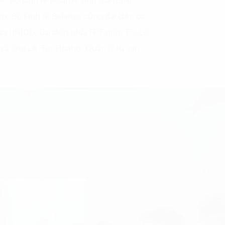
ế, Bộ Kinh tế Belarus; ông Uladzimir
, Bộ Kinh tế Belarus; cùng đại diện cơ
ia UNIDO. Đại diện phía FPT gồm TS. Lê
và ông Lê Huy Hoàng, Quản lý tư vấn