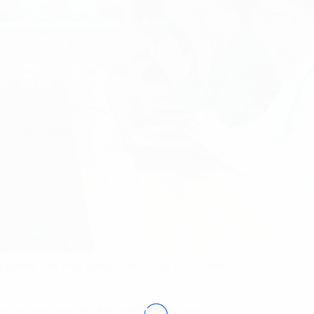
g nghiệp Liên Hợp Quốc (UNIDO) tại FPT Tower.
nhằm giúp các đại diện UNIDO tiếp cận