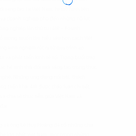
ới sáng tạo tại Việt Nam, từ mô hình liên
ứu và doanh nghiệp cho đến những nỗ lực
g nghiệp lần thứ tư (4IR – Fourth
tỏ mong muốn tìm hiểu sâu hơn cách Việt
ững kinh nghiệm rút ra từ quá trình áp
ị và phát triển kinh tế số. Trong buổi trao
các hệ sinh thái đổi mới sáng tạo trong thúc
nghệ. Những ứng dụng nổi bật, thách
g triển khai 4IR được thảo luận chi tiết,
à chia sẻ thực tiễn giữa Việt Nam và
đại.
g và ông Lê Huy Hoàng đã có những chia
hệ lớn nhất Việt Nam, một trong những