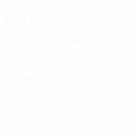
Tin tức khác
DxTalks Ep03: “Chuyển đổi số
01.
trong các doanh nghiệp SMEs”
Phát triển nguồn nhân lực cho
02.
chuyển đổi số doanh nghiệp
Chuyển đổi Số – Xanh và tiềm
03.
năng mang lại sự tăng trưởng
đột phá cho doanh nghiệp
FPT Digital tham gia đào tạo
04.
tại Tổng công ty Thăm dò Khai
thác Dầu khí PVEP