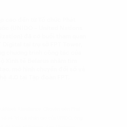
ấp cao đến từ Tổ chức Phát
uốc (UNIDO – United Nations
ization) đã có buổi tham quan
 Digital tại trụ sở FPT Tower,
g chương trình công tác của
ộ Kinh tế Belarus nhằm tìm
 tạo, mô hình chuyển đổi số và
hệ 4.0 tại Tập đoàn FPT.
rrukhbek Alimdjanov, Chuyên viên Phát
 số và Trí tuệ nhân tạo của UNIDO; ông