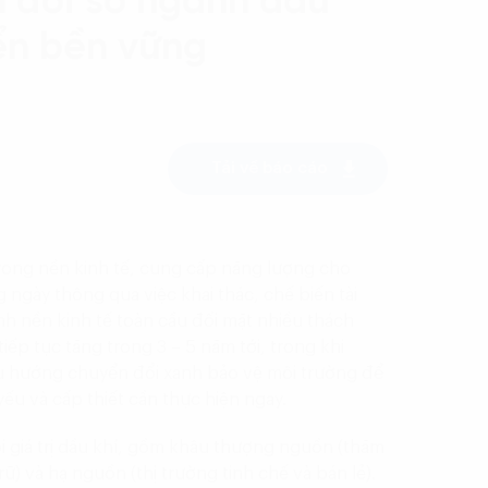
n đổi số ngành dầu
iển bền vững
Tải về báo cáo
rong nền kinh tế, cung cấp năng lượng cho
ngày thông qua việc khai thác, chế biến tài
nh nền kinh tế toàn cầu đối mặt nhiều thách
ếp tục tăng trong 3 – 5 năm tới, trong khi
xu hướng chuyển đổi xanh bảo vệ môi trường để
yếu và cấp thiết cần thực hiện ngay.
i giá trị dầu khí, gồm khâu thượng nguồn (thăm
ữ) và hạ nguồn (thị trường tinh chế và bán lẻ).