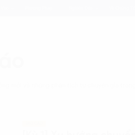
 Vực
Phương Pháp
Nghiên Cứu
Về Chúng Tô
cáo
ng mới và những phân tích từ chuyên gia trong
BÁO CÁO