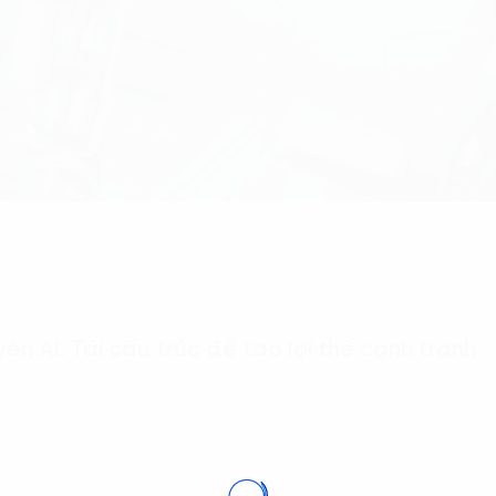
ên AI: Tái cấu trúc để tạo lợi thế cạnh tranh