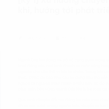
[Kỳ 1] Xu hướng chuyể
khí, hướng tới phát tr
Tháng 8 2023
PDF - 35 trang
Ngành Dầu khí đóng vai trò vô cùng quan trọng t
hoạt động sản xuất kinh doanh và cuộc sống hàng 
nguyên như dầu thô và khí tự nhiên. Trong bối cả
thức, OPEC dự báo nhu cầu sử dụng dầu thô vẫn ti
nguồn tài nguyên thiên nhiên là hữu hạn, do đó 
phát triển bền vững ngành Dầu khí là bài toán tất 
Quá trình chuyển đổi cần đồng bộ trên toàn chuỗ
dò và sản xuất), trung nguồn (vận chuyển và lưu tr