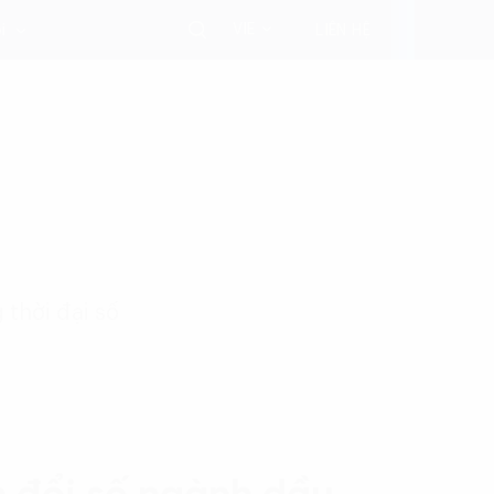
VIE
i
LIÊN HỆ
 thời đại số