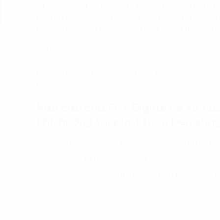
Và chuyển đổi số là câu trả lời cho bài toán trên,
doanh nghiệp Dầu khí tối ưu vận hành trong các 
chuyển đổi sang các nguồn năng lượng mới, năng 
Chuyển đổi số mang lại hiệu quả tối ưu nhờ cơ chế
đi tiên phong trong việc sử dụng các công nghệ c
Dầu khí có thể tạo ra hàng tỷ dữ liệu mỗi ngày, như
trong công tác quản lý, vận hành sản xuất kinh d
Báo cáo của FPT Digital về Xu h
khí, hướng tới phát triển bền vữ
Tổng quan và thực trạng ngành dầu khí trên thế
Chuỗi giá trị ngành dầu khí.
Chuyển đổi số ngành dầu khí trên thế giới và tạ