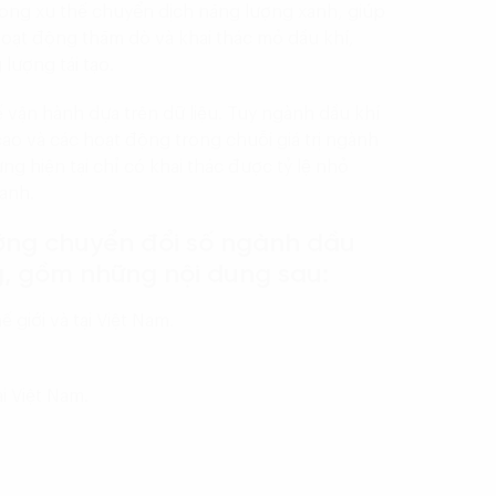
 trong xu thế chuyển dịch năng lượng xanh, giúp
hoạt động thăm dò và khai thác mỏ dầu khí,
lượng tái tạo.
 vận hành dựa trên dữ liệu. Tuy ngành dầu khí
ao và các hoạt động trong chuỗi giá trị ngành
ng hiện tại chỉ có khai thác được tỷ lệ nhỏ
oanh.
ướng chuyển đổi số ngành dầu
ng, gồm những nội dung sau:
 giới và tại Việt Nam.
i Việt Nam.