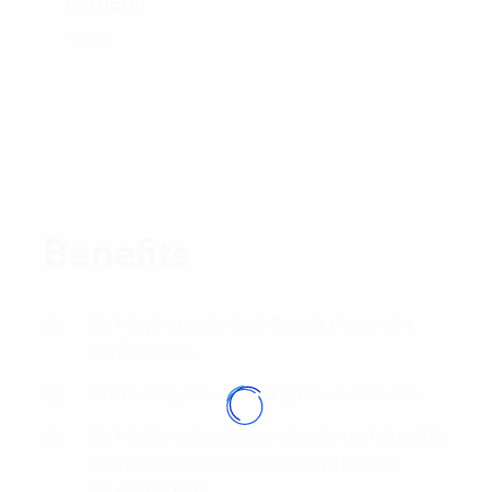
Platform
Ha Noi
Benefits
Cơ hội phát triển lãnh đạo và thăng tiến
nghề nghiệp.
Môi trường làm việc sáng tạo và hợp tác.
Cơ hội làm việc với các chuyên gia hàng đầu
ngành và các giải pháp trong lĩnh vực
chuyển đổi số.