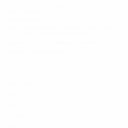
FPT Tower, 10 Phạm Văn Bạch, P. Dịch Vọng, Q. Cầu Giấy,
Hà Nội, Việt Nam
TP. HỒ CHÍ MINH
Tầng 10, Tòa nhà Đại Minh, 77 Hoàng Văn Thái, Phường
Tân Phú, Quận 7, TP. Hồ Chí Minh, Việt Nam
Tel:
(+8424) 73007300
|
Mobile:
0904689597
Email:
fdx.contact@fpt.com
Dịch Vụ
Phương Pháp
Lĩnh Vực
Nghiên Cứu
Về Chúng Tôi
Tuyển Dụng