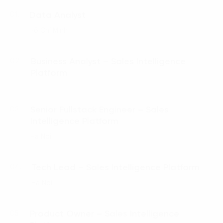
Data Analyst
01.
Hồ Chí Minh
Business Analyst – Sales Intelligence
02.
Platform
Senior Fullstack Engineer – Sales
03.
Intelligence Platform
Ha Noi
Tech Lead – Sales Intelligence Platform
04.
Ha Noi
Product Owner – Sales Intelligence
05.