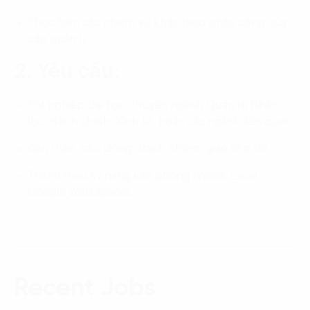
Thực hiện các nhiệm vụ khác theo phân công của
cấp quản lý.
2. Yêu cầu:
Tốt nghiệp Đại học chuyên ngành Quản trị Nhân
lực, Hành chính, Kinh tế, hoặc các ngành liên quan.
Cẩn thận, chủ động, trách nhiệm, giao tiếp tốt.
Thành thạo kỹ năng văn phòng (Word, Excel,
Google Workspace).
Recent Jobs