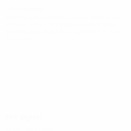
HR interview
After the aptitude interview, you will enter the last
interview with our HR & operation leaders to test
your interaction skill and your suitability to fit in the
organization.
Trang chủ
Careers
Admin Văn phòng
FPT Digital
HÀ NỘI - TRỤ SỞ CHÍNH