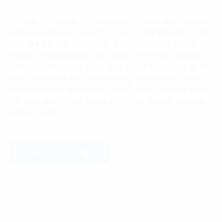
Language:
ENG
VIE
Chúng tôi đang tìm kiếm một nhân viên admin,
nhân sự năng động, tỉ mỉ và có định hướng chi
tiết để hỗ trợ các hoạt động nhân sự hàng
ngày và góp phần xây dựng một môi trường
làm việc tích cực, hiệu quả tại FPT Digital. Vị trí
này đóng vai trò quan trọng trong việc đảm
bảo các quy trình hành chính được thông suốt
và góp phần xây dựng văn hóa doanh nghiệp
vững mạnh.
Apply now