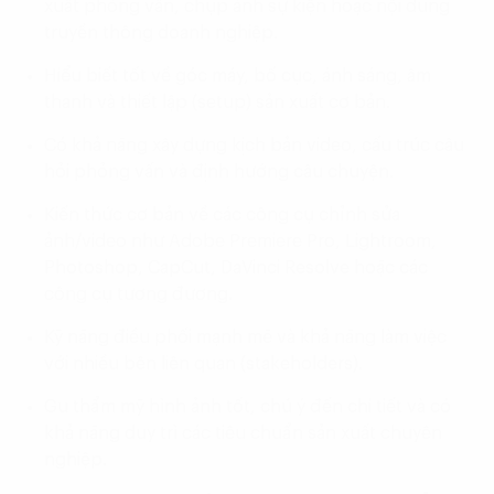
xuất phỏng vấn, chụp ảnh sự kiện hoặc nội dung
truyền thông doanh nghiệp.
Hiểu biết tốt về góc máy, bố cục, ánh sáng, âm
thanh và thiết lập (setup) sản xuất cơ bản.
Có khả năng xây dựng kịch bản video, cấu trúc câu
hỏi phỏng vấn và định hướng câu chuyện.
Kiến thức cơ bản về các công cụ chỉnh sửa
ảnh/video như Adobe Premiere Pro, Lightroom,
Photoshop, CapCut, DaVinci Resolve hoặc các
công cụ tương đương.
Kỹ năng điều phối mạnh mẽ và khả năng làm việc
với nhiều bên liên quan (stakeholders).
Gu thẩm mỹ hình ảnh tốt, chú ý đến chi tiết và có
khả năng duy trì các tiêu chuẩn sản xuất chuyên
nghiệp.