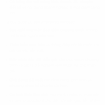
Có hứng thú với mảng kinh doanh, AI, chuyển
đổi số
và nội dung doanh nghiệp là một điểm cộng
lớn.
Tư duy được ưu tiên (Preferred Mindset)
Suy nghĩ như một đạo diễn chương trình
, không
chỉ là một người bấm máy.
Thấu hiểu mục tiêu
và thông điệp cốt lõi trước khi
bắt tay vào sản xuất.
Biết cách dẫn dắt diễn giả
, cấu trúc mạch chương
trình và tạo ra trải nghiệm xem mượt mà cho khán
giả.
Chủ động đề xuất
các định dạng, góc nhìn và
phương pháp kể chuyện tốt hơn.
Có tinh thần làm chủ
chịu trách nhiệm từ khâu tiền
kỳ (pre-production) cho đến khi bàn giao sản phẩm