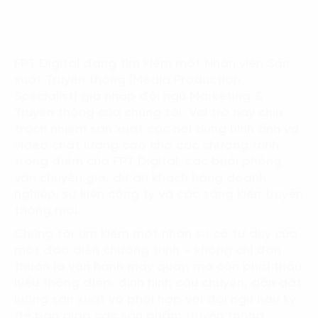
Language:
ENG
VIE
FPT Digital đang tìm kiếm một Nhân viên Sản
xuất Truyền thông (Media Production
Specialist) gia nhập đội ngũ Marketing &
Truyền thông của chúng tôi. Vai trò này chịu
trách nhiệm sản xuất các nội dung hình ảnh và
video chất lượng cao cho các chương trình
trọng điểm của FPT Digital, các buổi phỏng
vấn chuyên gia, dự án khách hàng doanh
nghiệp, sự kiện công ty và các sáng kiến truyền
thông mới.
Chúng tôi tìm kiếm một nhân sự có tư duy của
một đạo diễn chương trình – không chỉ đơn
thuần là vận hành máy quay, mà còn phải thấu
hiểu thông điệp, định hình câu chuyện, dẫn dắt
luồng sản xuất và phối hợp với đội ngũ hậu kỳ
để bàn giao các sản phẩm truyền thông