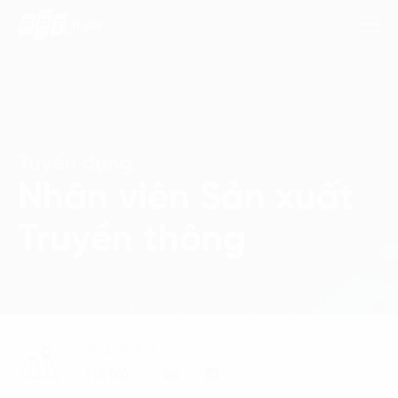
Dịch Vụ
Tuyển dụng
Nhân viên Sản xuất
Lĩnh Vực
Truyền thông
Phương Pháp
Nghiên Cứu
Về Chúng Tôi
ĐỊA ĐIỂM
Liên hệ
Hà Nội