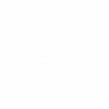
Xây dựng ý tưởng video, kịch bản, luồng phỏng
vấn và các góc độ kể chuyện (storytelling) cho các
dự án khách hàng doanh nghiệp cũng như các
chiến dịch nội bộ.
Chuyển hóa các chủ đề về kinh doanh, AI và
chuyển đổi số thành các nội dung hình ảnh rõ ràng,
hấp dẫn và thân thiện với người xem.
Đề xuất và thực hiện các định dạng nội dung mới,
các chuỗi video (video series) và ý tưởng truyền
thông cho các kênh truyền thông của FPT Digital.
Điều phối với diễn giả, các đội ngũ nội bộ, khách
hàng, đối tác (vendors) và đội hậu kỳ để đảm bảo
quá trình sản xuất diễn ra mượt mà.
Định hướng rõ ràng cho khâu hậu kỳ về dựng phim
(editing), phụ đề, đồ họa, âm nhạc, nhịp điệu