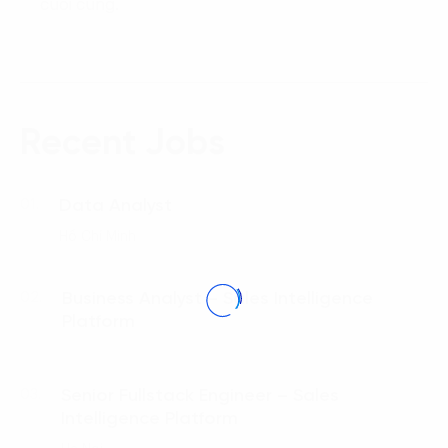
cuối cùng.
Recent Jobs
Data Analyst
01.
Hồ Chí Minh
Business Analyst – Sales Intelligence
02.
Platform
Senior Fullstack Engineer – Sales
03.
Intelligence Platform