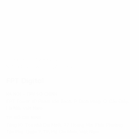
Trang chủ
Careers
Nhân viên Sản xuất Truyền thông
FPT Digital
HÀ NỘI - TRỤ SỞ CHÍNH
FPT Tower, 10 Phạm Văn Bạch, P. Dịch Vọng, Q. Cầu Giấy,
Hà Nội, Việt Nam
TP. HỒ CHÍ MINH
Tầng 10, Tòa nhà Đại Minh, 77 Hoàng Văn Thái, Phường
Tân Phú, Quận 7, TP. Hồ Chí Minh, Việt Nam