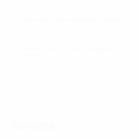
Ha Noi
Tech Lead – Sales Intelligence Platform
04.
Ha Noi
Product Owner – Sales Intelligence
05.
Platform
Ha Noi
Benefits