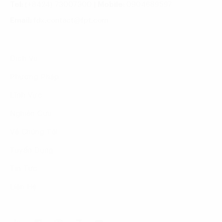
Tel:
(+8424) 73007300
|
Mobile:
0904689597
Email:
fdx.contact@fpt.com
Dịch Vụ
Phương Pháp
Lĩnh Vực
Nghiên Cứu
Về Chúng Tôi
Tuyển Dụng
Tin Tức
Liên Hệ