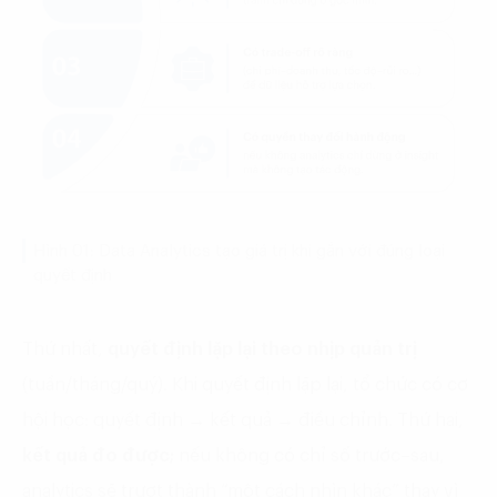
Hình 01: Data Analytics tạo giá trị khi gắn với đúng loại
quyết định
Thứ nhất,
quyết định lặp lại theo nhịp quản trị
(tuần/tháng/quý). Khi quyết định lặp lại, tổ chức có cơ
hội học: quyết định → kết quả → điều chỉnh. Thứ hai,
kết quả đo được;
nếu không có chỉ số trước–sau,
analytics sẽ trượt thành “một cách nhìn khác” thay vì