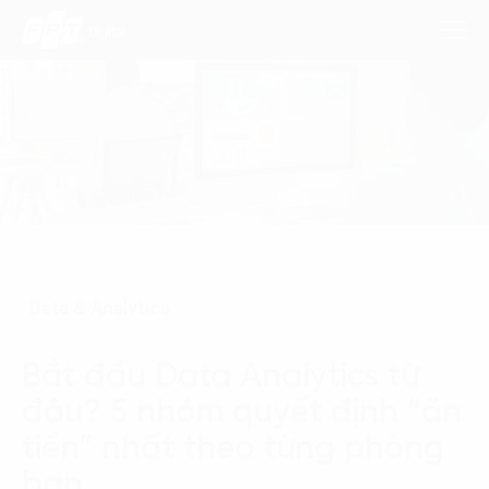
Dịch Vụ
Lĩnh Vực
Phương Pháp
Data & Analytics
Nghiên Cứu
Bắt đầu Data Analytics từ
Về Chúng Tôi
đâu? 5 nhóm quyết định “ăn
Liên hệ
tiền” nhất theo từng phòng
ban