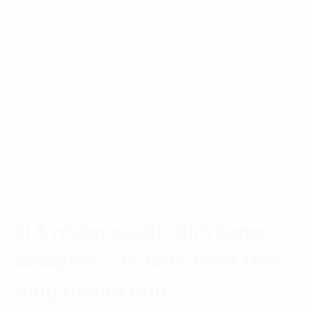
Quyết định nào cần chốt cụ thể?
Ai là người chịu trách nhiệm chốt?
Chốt theo nhịp nào (tuần/tháng/quý)?
Đo tác động bằng KPI nào?
Nếu bốn câu này chưa rõ, làm analytics sớm thường
chỉ tạo thêm báo cáo chứ chưa tạo thêm năng lực ra
quyết định.
2) 5 nhóm quyết định Data
Analytics “ăn tiền” nhất theo
từng phòng ban