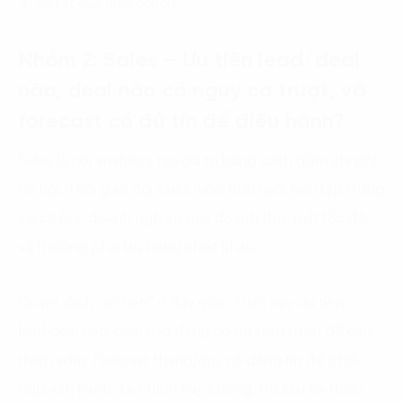
đo kết quả theo cohort.
Nhóm 2: Sales – Ưu tiên lead/deal
nào, deal nào có nguy cơ trượt, và
forecast có đủ tin để điều hành?
Sales là nơi analytics tạo giá trị bằng cách giảm chi phí
cơ hội. Thời gian đội sales luôn hữu hạn; nếu tập trung
sai cơ hội, doanh nghiệp mất doanh thu, mất tốc độ,
và thường phải bù bằng chiết khấu.
Quyết định “ăn tiền” ở đây gồm: tuần này ưu tiên
lead/deal nào; deal nào đang có tín hiệu trượt để can
thiệp sớm; forecast tháng/quý có đáng tin để phối
hợp vận hành–tài chính hay không. Dữ liệu tối thiểu