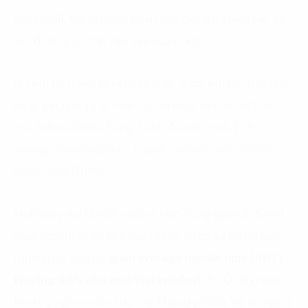
ticket/call, tìm nguyên nhân gốc gây lặp khiếu nại, và
xác định quy trình nào cần sửa trước.
Dữ liệu tối thiểu: ticket/call logs, lý do liên hệ, thời gian
xử lý, kết quả xử lý, mức độ hài lòng sau hỗ trợ (nếu
có), lịch sử khách hàng. Cách đo hiệu quả: FCR,
average handling time, repeat contact rate, cost-to-
serve, CSAT/NPS.
McKinsey mô tả một trường hợp dùng speech & text
analytics để phân tích các nhóm sự cố và tối ưu quy
trình xử lý, qua đó
giảm average handle time (AHT)
khoảng 40% cho một loại incident
(5). Ở tầng điều
hành, ý nghĩa của ví dụ này không phải là “có analytics