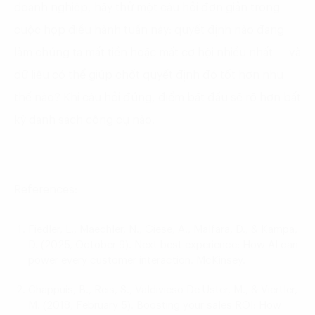
doanh nghiệp, hãy thử một câu hỏi đơn giản trong
cuộc họp điều hành tuần này: quyết định nào đang
làm chúng ta mất tiền hoặc mất cơ hội nhiều nhất — và
dữ liệu có thể giúp chốt quyết định đó tốt hơn như
thế nào? Khi câu hỏi đúng, điểm bắt đầu sẽ rõ hơn bất
kỳ danh sách công cụ nào.
References:
Fiedler, L., Maechler, N., Giese, A., Malfara, D., & Kampa,
D. (2025, October 9).
Next best experience: How AI can
power every customer interaction
. McKinsey.
Chappuis, B., Reis, S., Valdivieso De Uster, M., & Viertler,
M. (2018, February 5).
Boosting your sales ROI: How