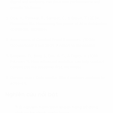
digital and analytics can drive new performance and
growth
. McKinsey.
Oca, A., Panikkar, R., Sampat, C., & Brown, T. (2024,
November 15).
Harnessing the power of AI in distribution
operations
. McKinsey.
Association of Certified Fraud Examiners. (2024).
Occupational fraud 2024: A report to the nations
.
Benjamin, G., Berg, J., Das, A. C., & Gupta, V. (2019,
February 1).
How advanced analytics can help contact
centers put the customer first
. McKinsey.
Gartner. (n.d.).
Data quality: Why it matters and how to
achieve it
.
Nghiên cứu nổi bật
Trải nghiệm hành trình khách hàng sử dụng
01.
dịch vụ tài chính, ngân hàng