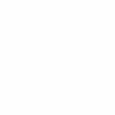
phổ biến là biến lead scoring thành hệ thống phức
tạp mà sales không tin và không dùng; hoặc không
gắn scoring với hành động cụ thể.
Nhóm 3: Vận hành/Supply chain –
Đặt bao nhiêu, đặt khi nào, phân bổ
ở đâu?
Nếu marketing và sales tối ưu tăng trưởng, supply
chain bảo vệ biên lợi nhuận và trải nghiệm. Quyết định
“ăn tiền” thường xoay quanh dự báo nhu cầu, tồn kho
mục tiêu, phân bổ theo vùng/kênh, và kế hoạch đặt
hàng theo lead time.