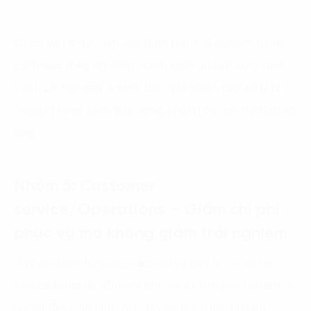
Quick win 6–12 tuần: xác định top 3–5 pattern rủi ro,
cảnh báo theo ngưỡng, danh sách ưu tiên xử lý theo
tuần. Lỗi hay gặp là cảnh báo quá nhiều (đội xử lý bị
“ngợp”) hoặc cảnh báo xong không có quy trình phản
ứng.
Nhóm 5: Customer
service/Operations – Giảm chi phí
phục vụ mà không giảm trải nghiệm
Ở nhiều doanh nghiệp dịch vụ và bán lẻ, customer
service là nơi dễ “đốt chi phí” nếu không có ưu tiên rõ.
Quyết định “ăn tiền” nằm ở việc phân loại ưu tiên