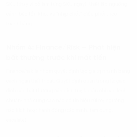
SKU (thay vì cố làm từng SKU ngay), thiết lập ngưỡng
cảnh báo tồn kho, và “nhịp chốt” điều phối theo
tuần/tháng.
Nhóm 4: Finance/Risk – Phát hiện
bất thường trước khi mất tiền
Finance/risk là nhóm quyết định tạo giá trị nhanh bằng
cách ngăn thất thoát. Quyết định quan trọng là: giao
dịch nào bất thường cần điều tra; khoản chi nào lệch
chuẩn; nhà cung cấp nào có tín hiệu rủi ro; ngưỡng
nào kích hoạt hành động (xác minh, tạm dừng,
escalate).