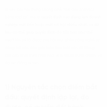
Vì vậy, câu hỏi đúng không phải “bắt đầu analytics
bằng tool gì”, mà là:
quyết định nào đang làm doanh
nghiệp mất tiền hoặc mất cơ hội nhiều nhất, và dữ
liệu có thể giúp quyết định đó tốt hơn như thế
nào?
Khi trả lời được câu hỏi này, phần công nghệ tự
động trở nên đơn giản hơn: bạn biết cần dữ liệu gì,
cần cập nhật theo nhịp nào, ai là người dùng chính, và
đo tác động ra sao.
1) Nguyên tắc chọn điểm bắt
đầu: quyết định lặp lại, đo