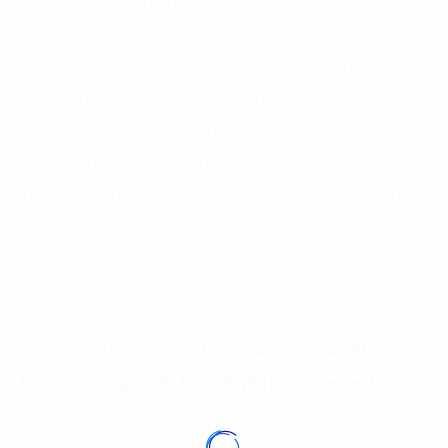
Điểm quan trọng cần nói rõ với lãnh đạo: mục tiêu
không phải dự báo “đúng tuyệt đối”, mà là thiết lập cơ
chế ra quyết định nhất quán theo nhịp vận hành. Dữ
liệu tối thiểu gồm sales history theo SKU/nhóm, tồn
kho hiện tại, lead time, lịch khuyến mãi, yếu tố mùa vụ.
Cách đo hiệu quả khá “thẳng”: out-of-stock rate,
inventory turnover, tồn kho chết, OTIF, chi phí vận
chuyển phát sinh.
McKinsey nêu rằng việc nhúng
AI
/analytics vào vận
hành phân phối có thể tạo giá trị lớn, trong đó có
giảm 20–30% mức tồn kho, giảm 5–20% chi phí
logistics, và giảm 5–15% chi phí procurement.
(3)
Các con số này thường không đến từ một “mô hình
thần kỳ”, mà từ việc đưa dự báo và quy tắc tồn kho