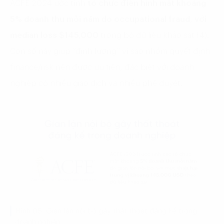
ACFE 2024 ước tính
tổ chức điển hình mất khoảng
5% doanh thu mỗi năm do occupational fraud
,
với
median loss $145,000
trong bộ dữ liệu khảo sát (4).
Con số này giúp “định lượng” vì sao nhóm quyết định
finance/risk nên được ưu tiên, đặc biệt với doanh
nghiệp có nhiều giao dịch và nhiều phê duyệt.
Hình 05: Gian lận nội bộ gây thất thoát đáng kể trong
doanh nghiệp