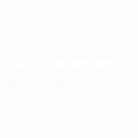
Quick win 6–12 tuần: xác định top 10 nguyên nhân gây
chi phí cao nhất, lập bản đồ nguyên nhân để ưu tiên
sửa quy trình, cảnh báo khi cụm sự cố tăng đột biến.
3) Lộ trình triển khai Data
Analytics thực dụng cho lãnh
đạo: nhanh để chứng minh,
chặt để mở rộng
Chọn đúng nhóm quyết định mới là phần đầu. Phần
khó hơn là triển khai theo cách khiến analytics được
dùng thật, không biến thành dự án dài hơi nhưng ít