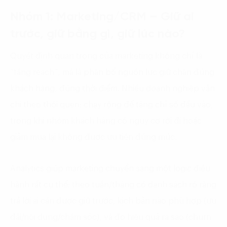
Nhóm 1: Marketing/CRM – Giữ ai
trước, giữ bằng gì, giữ lúc nào?
Quyết định quan trọng của marketing không chỉ là
“tăng reach”, mà là phân bổ nguồn lực giữ chân đúng
khách hàng, đúng thời điểm. Nhiều doanh nghiệp vẫn
chi theo thói quen: chạy rộng để tăng chỉ số đầu vào,
trong khi nhóm khách hàng có nguy cơ rời đi hoặc
giảm mua lại không được ưu tiên đúng mức.
Analytics giúp marketing chuyển sang một logic điều
hành rất cụ thể: theo tuần/tháng có danh sách rõ ràng
trả lời ai cần được giữ trước, kịch bản nào phù hợp (ưu
đãi/nội dung/chăm sóc), và đo hiệu quả ra sao (churn