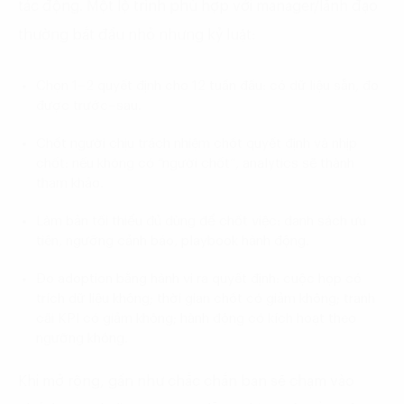
tác động. Một lộ trình phù hợp với manager/lãnh đạo
thường bắt đầu nhỏ nhưng kỷ luật:
Chọn 1–2 quyết định cho 12 tuần đầu: có dữ liệu sẵn, đo
được trước–sau.
Chốt người chịu trách nhiệm chốt quyết định và nhịp
chốt: nếu không có “người chốt”, analytics sẽ thành
tham khảo.
Làm bản tối thiểu đủ dùng để chốt việc: danh sách ưu
tiên, ngưỡng cảnh báo, playbook hành động.
Đo adoption bằng hành vi ra quyết định: cuộc họp có
trích dữ liệu không; thời gian chốt có giảm không; tranh
cãi KPI có giảm không; hành động có kích hoạt theo
ngưỡng không.
Khi mở rộng, gần như chắc chắn bạn sẽ chạm vào