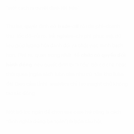
“một cách ra quyết định tốt hơn”.
Thứ ba, quyết định
có trade-off
rõ (chi phí–doanh
thu, tốc độ–rủi ro, trải nghiệm–chi phí phục vụ); dữ
liệu giúp lượng hóa đánh đổi và chốt việc minh bạch
hơn. Thứ tư, quan trọng nhất,
tổ chức có quyền đổi
hành động
; nếu quyết định bị “khóa” bởi cơ chế hoặc
thói quen (ngân sách luôn chia như cũ, tồn kho luôn
đặt theo cảm tính), analytics chỉ tạo insight chứ không
tạo tác động.
Một bộ lọc ngắn để chọn use case (và cũng là cách
“định nghĩa đúng bài toán”) là bốn câu hỏi: