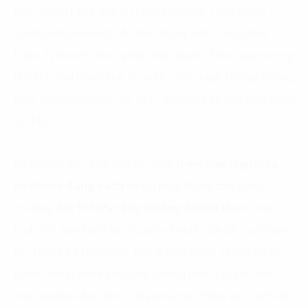
nằm trong CRM: lịch sử chuyển stage, hoạt động
(call/email/meeting), độ dài chu kỳ bán, mức chiết
khấu, lý do win/loss, phân loại ngành. Điều quan trọng
là CRM phải phản ánh thực tế; nếu stage không thống
nhất hoặc cập nhật đối phó, analytics sẽ mất nền ngay
từ đầu.
McKinsey ghi nhận các tổ chức
triển khai digital và
analytics đúng cách
trong hoạt động bán hàng
thường
đạt 5–10% tăng trưởng doanh thu
(cùng
hoặc tốt hơn biên lợi nhuận) và nhiều lợi ích xuất hiện
chỉ trong vài tháng (2). Đây là một điểm “đóng đinh”
quan trọng: sales analytics không nên dừng ở “báo
cáo pipeline đẹp hơn”, mà phải can thiệp vào cách đội