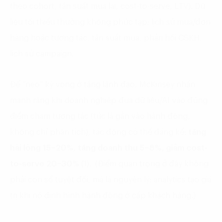
theo cohort, tần suất mua lại, cost-to-serve, LTV). Dữ
liệu tối thiểu thường không phức tạp: lịch sử mua/đơn
hàng hoặc tương tác, tần suất mua, phản hồi CSKH,
lịch sử campaign.
Để “neo” kỳ vọng ở tầng lãnh đạo, McKinsey nhấn
mạnh rằng khi doanh nghiệp đưa dữ liệu/AI vào đúng
điểm chạm tương tác (tức là gắn vào hành động,
không chỉ phân tích), tác động có thể đáng kể:
tăng
hài lòng 15–20%, tăng doanh thu 5–8%, giảm cost-
to-serve 20–30%
(1). (Điểm quan trọng ở đây không
phải con số tuyệt đối, mà là nguyên lý: analytics tạo giá
trị khi nó định hình hành động ở cấp khách hàng.)