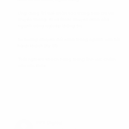
Ứng dụng Trí tuệ nhân tạo trong báo chí và
02.
truyền thông: AI và Bước chuyển mình của
ngành công nghiệp thông tin
Xu hướng chuyển đổi xanh trong ngành vận tải
03.
hành khách (Kỳ 01)
Trải nghiệm khách hàng trong lĩnh vực chăm
04.
sóc sức khỏe
FPT Digital