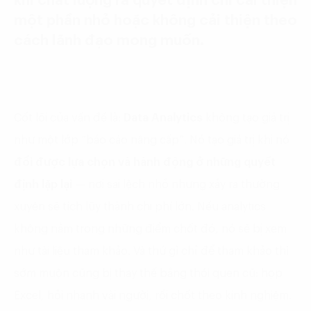
khi chất lượng ra quyết định chỉ cải thiện
một phần nhỏ hoặc không cải thiện theo
cách lãnh đạo mong muốn.
Cốt lõi của vấn đề là:
Data Analytics
không tạo giá trị
như một lớp “báo cáo nâng cấp”. Nó tạo giá trị khi nó
đổi được lựa chọn và hành động ở những quyết
định lặp lại
— nơi sai lệch nhỏ nhưng xảy ra thường
xuyên sẽ tích lũy thành chi phí lớn. Nếu analytics
không nằm trong những điểm chốt đó, nó sẽ bị xem
như tài liệu tham khảo. Và thứ gì chỉ để tham khảo thì
sớm muộn cũng bị thay thế bằng thói quen cũ: họp
Excel, hỏi nhanh vài người, rồi chốt theo kinh nghiệm.