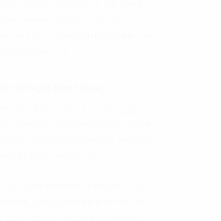
ông nghệ trong thời đại số, đặc biệt là
ine Learning) và học sâu (Deep
 dựa vào một kế hoạch giá thông minh của
 dàng và hiệu quả.
xác định
giá bán tối ưu
nh nghĩa là một lĩnh vực thuộc
Trí tuệ
ng các thuật toán cho phép máy tính có thể
a ra các phân tích dự đoán hoặc thực hiện
 ràng cho từng công việc đó.
qua các mô hình mẫu và tổng kết thành
thời gian. Sử dụng kết quả phân tích này,
c phản ứng của khách hàng với mỗi mức