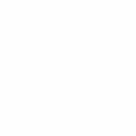
bán lẻ
. Nhà bán lẻ luôn hiểu rằng, ngoài
mức giá hấp dẫn cũng như các khuyến mạ
khách hàng.
Trong mùa cao điểm, họ cần xác định giá
Trong mùa giảm giá, họ cần tính toán g
kho của mùa trước được tiêu thụ hết nhưn
hỏi doanh nghiệp cần thiết lập một kế h
Thách thức trong tạo lập kế ho
pháp
Mỗi doanh nghiệp khi lên kế hoạch giá th
– Nên đặt giá bao nhiêu cho sản phẩm?