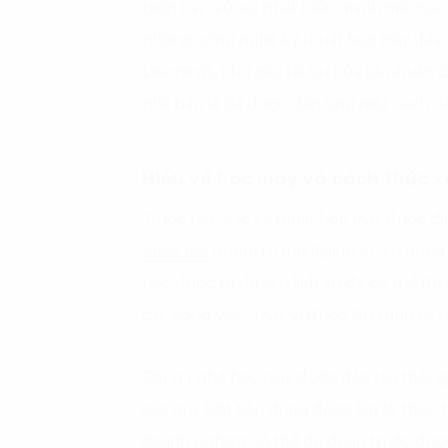
Hiện nay, với sự phát triển mạnh mẽ của c
những công nghệ kỹ thuật học máy (Mach
Learning), nhu cầu tối ưu hóa lợi nhuận
nhà bán lẻ đã được đáp ứng một cách dễ
Hiểu về học máy và cách thức 
Trước hết, các kỹ thuật học máy được đị
nhân tạo
(Artificial Intelligence), sử dụ
học được từ dữ liệu lịch sử để có thể đư
các công việc, thay vì được lập trình rõ
Công nghệ học máy được đào tạo thông 
các quy luật tiêu dùng được lặp lại theo 
doanh nghiệp có thể dự đoán trước đượ