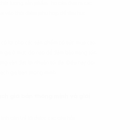
 chất lượng sản phẩm, họ cần đưa ra các
i vào thời điểm phù hợp để thu hút
 có lợi cho các sản phẩm có sức mua cao.
iảm giá ở mức độ nào để đảm bảo hàng tồn
g vẫn đạt lợi nhuận tối đa. Điều này đòi
oạch giá bán thông minh.
ạch giá bán thông minh và giải
ành cần trả lời được các câu hỏi: