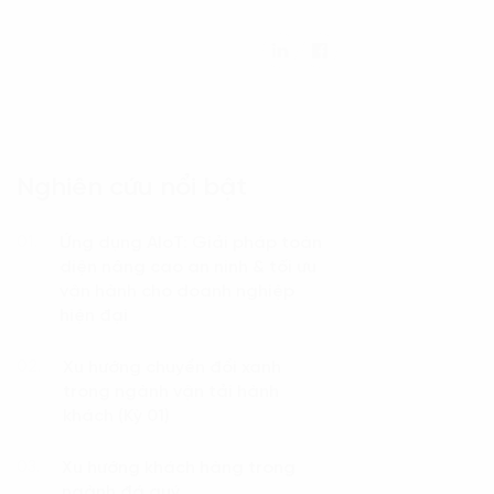
Nghiên cứu nổi bật
Ứng dụng AIoT: Giải pháp toàn
01.
diện nâng cao an ninh & tối ưu
vận hành cho doanh nghiệp
hiện đại
Xu hướng chuyển đổi xanh
02.
trong ngành vận tải hành
khách (Kỳ 01)
Xu hướng khách hàng trong
03.
ngành đá quý