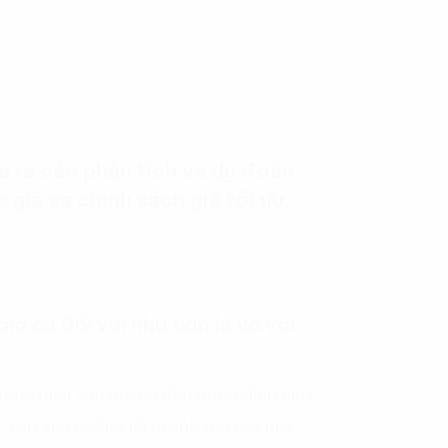
 ra các phân tích và dự đoán
 giá và chính sách giá tối ưu.
iá cả đối với nhà bán lẻ và vai
 trọng nhất ảnh hưởng đến quyết định mua
c tiếp ảnh hưởng tới doanh thu của nhà