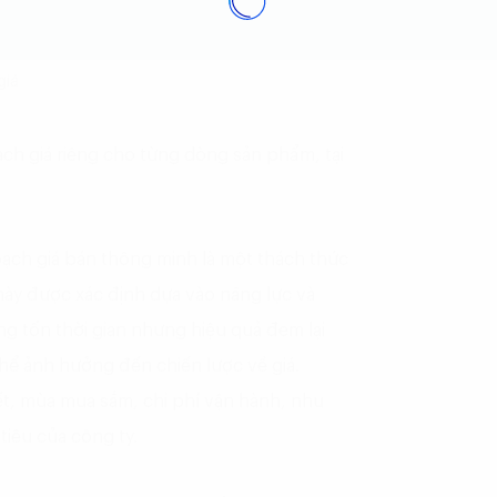
giá
ch giá riêng cho từng dòng sản phẩm, tại
oạch giá bán thông minh là một thách thức
c này được xác định dựa vào năng lực và
ng tốn thời gian nhưng hiệu quả đem lại
thể ảnh hưởng đến chiến lược về giá.
iết, mùa mua sắm, chi phí vận hành, nhu
iêu của công ty.