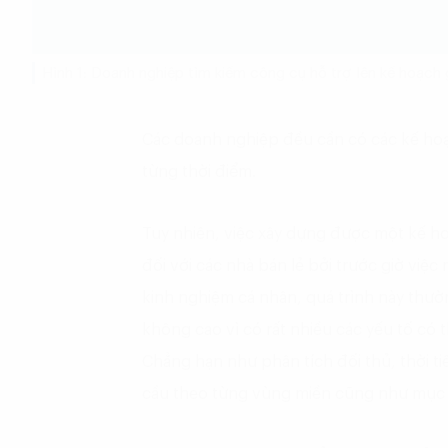
Hình 1: Doanh nghiệp tìm kiếm công cụ hỗ trợ lên kế hoạch 
Các doanh nghiệp đều cần có các kế hoạ
từng thời điểm.
Tuy nhiên, việc xây dựng được một kế h
đối với các nhà bán lẻ bởi trước giờ việ
kinh nghiệm cá nhân, quá trình này thườ
không cao vì có rất nhiều các yếu tố có 
Chẳng hạn như phân tích đối thủ, thời t
cầu theo từng vùng miền cũng như mục t