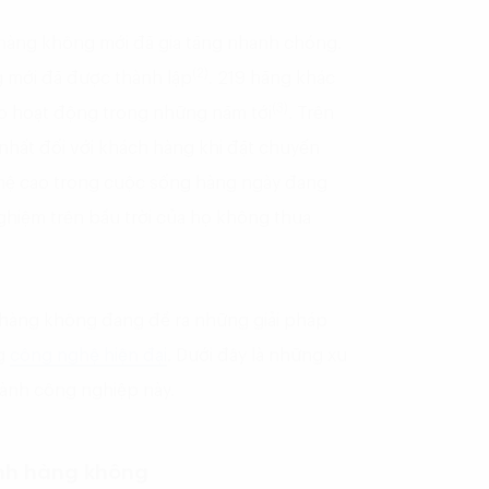
hàng không mới đã gia tăng nhanh chóng.
(2)
 mới đã được thành lập
. 219 hãng khác
(3)
o hoạt động trong những năm tới
. Trên
 nhất đối với khách hàng khi đặt chuyến
ghệ cao trong cuộc sống hàng ngày đang
hiệm trên bầu trời của họ không thua
 hàng không đang đề ra những giải pháp
ng
công nghệ hiện đại
. Dưới đây là những xu
ành công nghiệp này.
nh hàng không