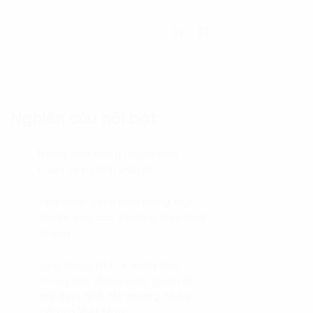
Nghiên cứu nổi bật
Nâng cao năng lực số cho
01.
nhân sự ngành bán lẻ
Lựa chọn kênh bán hàng trực
02.
tuyến cho các thương hiệu thời
trang
Ứng dụng trí tuệ nhân tạo
03.
trong bất động sản: Cách AI
tái định hình thị trường toàn
cầu và Việt Nam