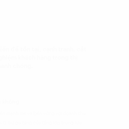
ến để tồn tại, cạnh tranh, cắt
 nghiệm khách hàng trong thị
nhanh chóng.
g không
iển mạnh mẽ và bền vững với doanh thu
1). Sự gia tăng của tầng lớp trung lưu