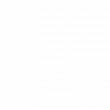
Những năm vừa qua, số lượng các hãng 
Chỉ riêng năm 2017, 79 hãng hàng không
đã được lên kế hoạch để bắt đầu đưa và
hết, mặc dù giá vẫn là yếu tố quan trọng
bay, sự phát triển mạnh mẽ của công n
dần khiến khách hàng mong muốn trải ng
kém gì dưới mặt đất.
Để đứng vững trên thị trường, các hãng
sáng tạo nhằm cắt giảm chi phí với nhữ
hướng
chuyển đổi số
hàng đầu trong ng
Xu hướng công nghệ trong ngà