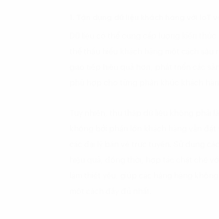
1. Tận dụng dữ liệu khách hàng với IoT 
Dữ liệu có thể cung cấp lượng kiến thứ
thể thấu hiểu khách hàng một cách sâu 
giao tiếp hiệu quả hơn, phát triển các s
phù hợp cho từng phân khúc khách hàn
Tuy nhiên, thu thập dữ liệu không phải l
không bởi phần lớn khách hàng vẫn đặt 
các đại lý bán vé trực tuyến. Sử dụng các
hiệu quả, đồng thời, hợp tác chặt chẽ với
làm thiết yếu, giúp các hãng hàng không
một cách đầy đủ nhất.