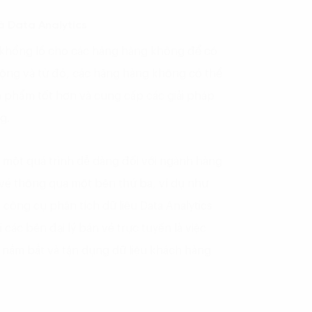
và Data Analytics
c khổng lồ cho các hãng hàng không để có
rộng và từ đó, các hãng hàng không có thể
ản phẩm tốt hơn và cung cấp các giải pháp
g.
à một quá trình dễ dàng đối với ngành hàng
vé thông qua một bên thứ ba, ví dụ như
 công cụ phân tích dữ liệu Data Analytics
 các bên đại lý bán vé trực tuyến là việc
 nắm bắt và tận dụng dữ liệu khách hàng