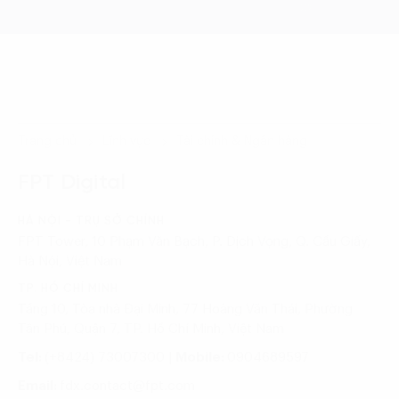
Trang chủ
Lĩnh vực
Tài chính & Ngân hàng
FPT Digital
HÀ NỘI - TRỤ SỞ CHÍNH
FPT Tower, 10 Phạm Văn Bạch, P. Dịch Vọng, Q. Cầu Giấy,
Hà Nội, Việt Nam
TP. HỒ CHÍ MINH
Tầng 10, Tòa nhà Đại Minh, 77 Hoàng Văn Thái, Phường
Tân Phú, Quận 7, TP. Hồ Chí Minh, Việt Nam
Tel:
(+8424) 73007300
|
Mobile:
0904689597
Email:
fdx.contact@fpt.com