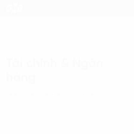
Dịch Vụ
Tài chính & Ngân
Lĩnh Vực
hàng
Phương Pháp
Nghiên Cứu
Sự phát triển của fintech và ngân hàng kỹ thuật
số
Về Chúng Tôi
Liên hệ