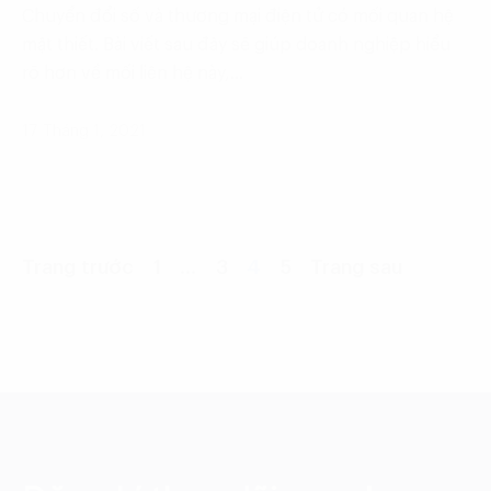
Chuyển đổi số và thương mại điện tử có mối quan hệ
mật thiết. Bài viết sau đây sẽ giúp doanh nghiệp hiểu
rõ hơn về mối liên hệ này,…
17 Tháng 1, 2021
Trang trước
1
…
3
4
5
Trang sau