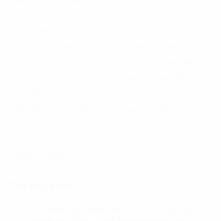
đầu hành động, bắt đầu thử.
Thông điệp ông Phong nêu ra: sản xuất tinh gọn
không phải là tương lai xa vời mà chính ở hiện tại. Việc
đầu tiên mà bạn cần làm là tối ưu hóa quy trình hiện
tại, tối ưu chi phí, tối ưu hóa nguyên vật liệu phục vụ
sản xuất. Chúng ta có thể áp dụng từ quy trình nhỏ
nhất đến quy trình lớn hơn, từ quy trình dễ đến quy
trình khó hơn.
Nguồn: VNExpress
Tin tức khác
FPT Digital và Chiến lược AI First: Cú bứt phá
01.