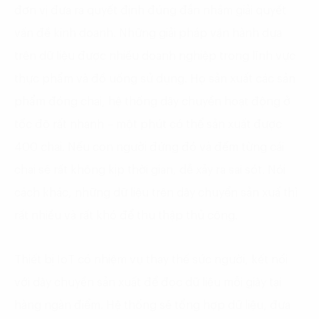
đơn vị đưa ra quyết định đúng đắn nhằm giải quyết
vấn đề kinh doanh. Những giải pháp vận hành dựa
trên dữ liệu được nhiều doanh nghiệp trong lĩnh vực
thực phẩm và đồ uống sử dụng. Họ sản xuất các sản
phẩm đóng chai, hệ thống dây chuyền hoạt động ở
tốc độ rất nhanh – một phút có thể sản xuất được
400 chai. Nếu con người đứng đó và đếm từng cái
chai sẽ rất không kịp thời gian, dễ xảy ra sai sót. Nói
cách khác, những dữ liệu trên dây chuyển sản xuấ thì
rất nhiều và rất khó để thu thập thủ công.
Thiết bị IoT có nhiệm vụ thay thế sức người, kết nối
với dây chuyền sản xuất để đọc dữ liệu mỗi giây tại
hàng ngàn điểm. Hệ thống sẽ tổng hợp dữ liệu, đưa