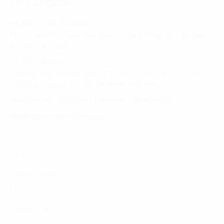
FPT Digital
HÀ NỘI - TRỤ SỞ CHÍNH
FPT Tower, 10 Phạm Văn Bạch, P. Dịch Vọng, Q. Cầu Giấy,
Hà Nội, Việt Nam
TP. HỒ CHÍ MINH
Tầng 10, Tòa nhà Đại Minh, 77 Hoàng Văn Thái, Phường
Tân Phú, Quận 7, TP. Hồ Chí Minh, Việt Nam
Tel:
(+8424) 73007300
|
Mobile:
0904689597
Email:
fdx.contact@fpt.com
Dịch Vụ
Phương Pháp
Lĩnh Vực
Nghiên Cứu