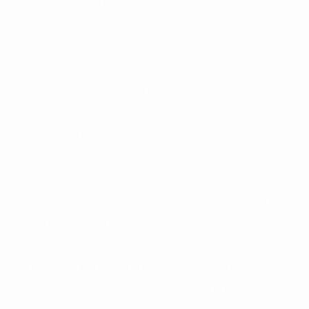
kinh phí đầu tư, thời gian và nguồn lực con người. “Vì
vậy cần đặt câu hỏi, việc kinh doanh có cần giải pháp
này? doanh nghiệp và con người đã sẵn sàng chưa?
Phải luôn hướng tới năng suất, vì lợi ích, vì lợi nhuận
của doanh nghiệp”, ông Hou Lei nhấn mạnh.
Khép lại tọa đàm, các chuyên gia tóm gọn bài học kinh
nghiệm trong hành trình chuyển đổi số. Ông Phương
nói, nguyên tắc cơ bản của sản xuất tinh gọn là sự rõ
ràng – hãy hình dung về kế hoạch, đầu tư dữ liệu để
phác thảo chân dung nhà máy.
“Ngay cả khi bạn chưa áp dụng được tinh gọn thì
doanh nghiệp của bạn cũng sẽ không chết. Nhưng