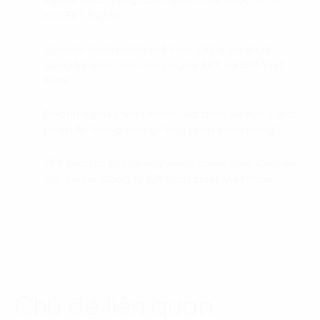
ngoạn mục trong cuộc đua chạy nước rút AI
của FPT Retail
Chuyển mình mạnh mẽ trong kỷ nguyên AI
02.
cùng hệ sinh thái công nghệ FPT và IBM Việt
Nam
Doanh nghiệp Việt trước lựa chọn sử dụng giải
03.
pháp AI “dùng chung” hay phát triển riêng?
FPT Digital tư vấn xây dựng chiến lược Chuyển
04.
đổi số tại Công ty CP Container Việt Nam
Chủ đề liên quan