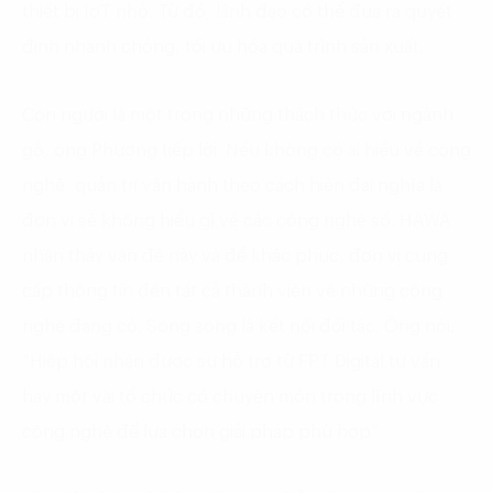
thiết bị IoT nhỏ. Từ đó, lãnh đạo có thể đưa ra quyết
định nhanh chóng, tối ưu hóa quá trình sản xuất.
Con người là một trong những thách thức với ngành
gỗ, ông Phương tiếp lời. Nếu không có ai hiểu về công
nghệ, quản trị vận hành theo cách hiện đại nghĩa là
đơn vị sẽ không hiểu gì về các công nghệ số. HAWA
nhận thấy vấn đề này và để khắc phục, đơn vị cung
cấp thông tin đến tất cả thành viên về những công
nghệ đang có. Song song là kết nối đối tác. Ông nói:
“Hiệp hội nhận được sự hỗ trợ từ FPT Digital tư vấn
hay một vài tổ chức có chuyên môn trong lĩnh vực
công nghệ để lựa chọn giải pháp phù hợp”.