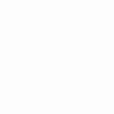
đổi số FPT Digital cùng ba chuyên gia: ông Hou Lei,
Giám đốc Sản phẩm và Vận hành xuất sắc Auk
Industries; ông Nguyễn Chánh Phương – Phó chủ tịch
kiêm Tổng thư ký, Hội Mỹ nghệ và Chế biến gỗ TP
HCM (HAWA) và ông Hoàng Tuấn Phong – Giám đốc
tư vấn Chuyển đổi số, FPT Digital.
Trước khi đi vào các lát cắt chính, ông Phạm Hồ
Chung khái quát về sản xuất tinh gọn – phương pháp
áp dụng trên toàn thế giới nhằm tối ưu hóa quy trình,
giảm thiểu chi phí, giảm lãng phí và nâng cao chất
lượng sản phẩm. Phương pháp này phát triển bởi
Toyota, một trong những công ty sản xuất ôtô lớn
nhất Nhật Bản, dần trở thành khái niệm sử dụng rộng