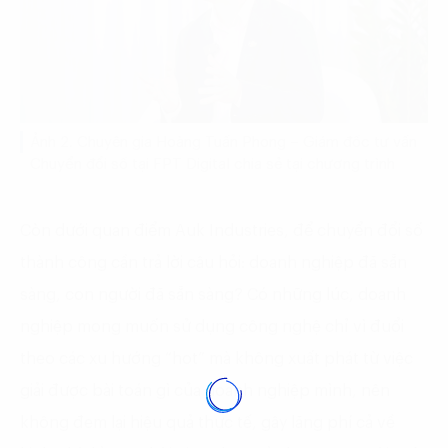
Ảnh 2. Chuyên gia Hoàng Tuấn Phong – Giám đốc tư vấn
Chuyển đổi số tại FPT Digital chia sẻ tại chương trình
Còn dưới quan điểm Auk Industries, để chuyển đổi số
thành công cần trả lời câu hỏi: doanh nghiệp đã sẵn
sàng, con người đã sẵn sàng? Có những lúc, doanh
nghiệp mong muốn sử dụng công nghệ chỉ vì đuổi
theo các xu hướng “hot” mà không xuất phát từ việc
giải được bài toán gì của doanh nghiệp mình, nên
không đem lại hiệu quả thực tế, gây lãng phí cả về