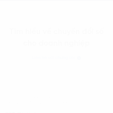
Tìm hiểu về chuyển đổi số
cho doanh nghiệp
Liên hệ với chúng tôi
Trang chủ
News-Events
Công nghệ – nền tảng lõi cho sản xuất tinh gọn