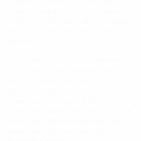
nếu bạn có thể áp dụng thì ít nhất bạn cũng có thể
tồn tại với nhiều giá trị mới. Chỉ ứng dụng sản xuất tinh
gọn thôi chưa đủ, để tăng thêm giá trị, bạn cần phải
dần dần thêm vào những giá trị mới”, ông Phương
phân tích.
Ông Hou Lei gợi ý hãy cởi mở để tiếp thu. Doanh
nghiệp cần hiểu công nghệ, hiểu những hạn chế của
mình đồng thời coi công nghệ là yếu tố hỗ trợ để đạt
được mục tiêu kinh doanh, chứ không để khoe
khoang. Ông ví von, công nghệ là dành cho tất cả mọi
người, không chỉ dành cho những người chạy nhanh.
Mọi người đều có thể khai thác sức mạnh của công
nghệ và dữ liệu miễn là bạn có tư duy cởi mở và bắt