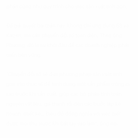
phần cũng như quy trình cho việc sản xuất tinh gọn.
Để giải quyết bài toán này, không chỉ ứng dụng 5S và
Kaizen, mà cần chuyển đổi số toàn diện. Theo ông
Phương, đó là sự khởi đầu để các doanh nghiệp phát
triển bền vững.
“Chuyển đổi số sẽ đưa phương pháp sản xuất tinh
gọn vào thực tế để hình dung một sản phẩm trông ra
sao trước khi sản xuất; giúp các bộ phận tính toán
nguyên vật liệu, giá thành rồi đến các bước lập kế
hoạch, thiết kế… Điều đó đồng nghĩa với việc biết
được mọi thứ trước khi bắt tay vào làm”, ông nói.