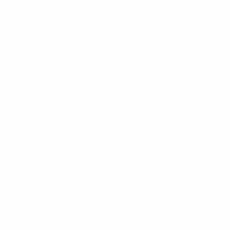
nơi, từ các thiết bị máy móc trong thời gian thực. Hệ
thống dữ liệu được phân tích bởi AI giúp tối ưu quy
trình sản xuất. Điều này có nghĩa gì? Các cấp quản lý
có thể dễ dàng nhìn thấy tất cả thông tin trong bảng
điều khiển, nắm bắt quy trình sản xuất theo thời gian
thực, tối ưu vật liệu tồn kho. Còn VR (thực tế ảo) sẽ hỗ
trợ người lao động hiểu biết về cách làm việc trong
môi trường mô phỏng trước khi đến nhà máy nếu
không có thời gian đào tạo. Ngoài các phần mềm kể
trên còn có nhiều phần cứng như thiết bị IoT, SCADA
để thu thập thông tin từ khắp mọi nơi tập trung về
một trung tâm.
Ông Hou Lei nói dữ liệu đóng vai trò tiên quyết giúp