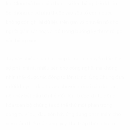
lên Cloud và hiện các thông số lên bảng điều khiển.
Sẽ không có sự phụ thuộc vào yếu tố con người,
không còn ghi lại dữ liệu trên giấy và chuyển nó cho
người giám sát hoặc ai đó trong buồng kỹ thuật rồi gõ
vào bảng excel.
Tuy vậy nhiều doanh nghiệp lại rụt rè chuyển đổi số vì
sợ phải chi rất nhiều tiền cho công nghệ, mà không
nhìn thấy được tác động to lớn từ nó. Ông Chung đưa
ra lời khuyên, đầu tư vào chuyển đổi số cần dài hạn,
nên hãy bắt đầu từ nhỏ đến lớn, trước khi tự động
hóa toàn bộ chúng ta có thể thử một phần trong
công ty. Ví dụ, đầu tiên hãy ứng dụng phần mềm cho
việc giảm thiểu sử dụng giấy, thu thập thông tin từ