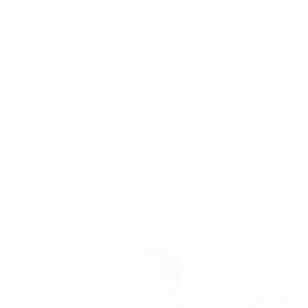
Tìm giải pháp phù hợp là quan điểm được ông Phong
đồng tình. Giám đốc tư vấn Chuyển đổi số FPT Digital
nói: Với kinh nghiệm đã tư vấn chuyển đổi số cùng
nhiều đơn vị, ông thấy lãnh đạo doanh nghiệp thường
lo lắng và hay gặp khó khăn trong việc chọn công
nghệ phù hợp để ứng dụng. Có quá nhiều công
nghệ, vậy thì đâu là cái sẽ được ưu tiên: blockchain,
IoT, ERP? Lời giải của FPT Digital là đồng hành để xác
định tầm nhìn chiến lược, hiểu “nỗi đau” từng doanh
nghiệp để có giải pháp phù hợp.