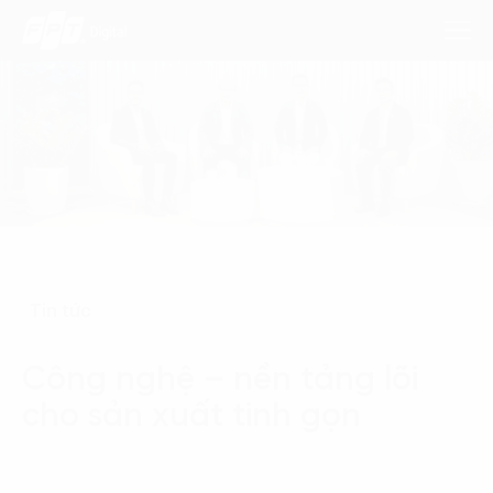
Dịch Vụ
Lĩnh Vực
Phương Pháp
Tin tức
Nghiên Cứu
Công nghệ – nền tảng lõi
Về Chúng Tôi
cho sản xuất tinh gọn
Liên hệ