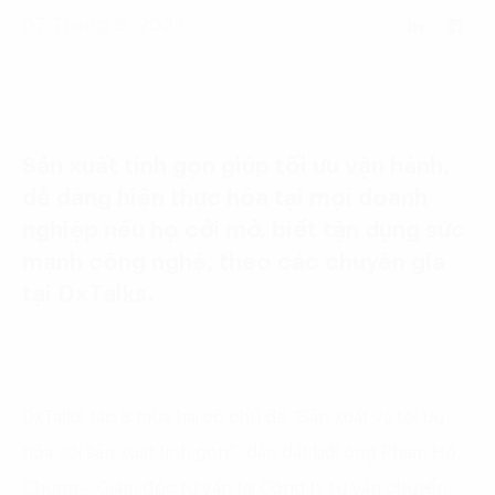
Language:
ENG
VIE
07 Tháng 9, 2023
Sản xuất tinh gọn giúp tối ưu vận hành,
dễ dàng hiện thực hóa tại mọi doanh
nghiệp nếu họ cởi mở, biết tận dụng sức
mạnh công nghệ, theo các chuyên gia
tại DxTalks.
DxTalks tập 8 mùa hai có chủ đề “Sản xuất và tối ưu
hóa với sản xuất tinh gọn”, dẫn dắt bởi ông Phạm Hồ
Chung – Giám đốc tư vấn tại Công ty tư vấn chuyển