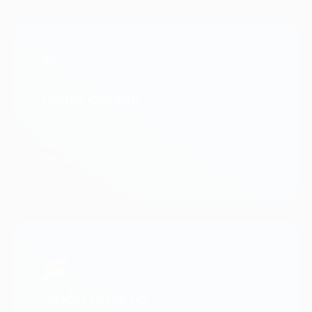
Giảm chi phí
Tối ưu hiệu quả hoạt động; Tiết
kiệm năng lượng; Giảm thiểu
lãng phí
Quản lý rủi ro