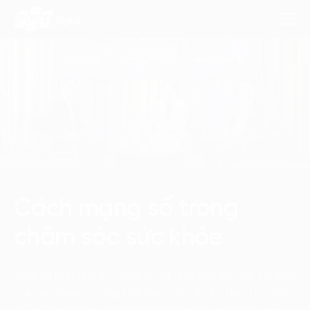
Dịch Vụ
Lĩnh Vực
Phương Pháp
Cách mạng số trong
Nghiên Cứu
chăm sóc sức khỏe
Về Chúng Tôi
Chia sẻ kinh nghiệm thực tế và những thành tựu nổi bật
Liên hệ
mà các doanh nghiệp đã đạt được khi áp dụng chuyển