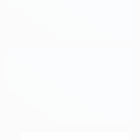
Giảm thiểu rủi ro môi tường;
Tuân thủ các quy định hiện
hành
Thu hút và giữ chân nhân tàì
Xây dựng văn hóa doanh
nghiệp; đội ngũ gắn kết