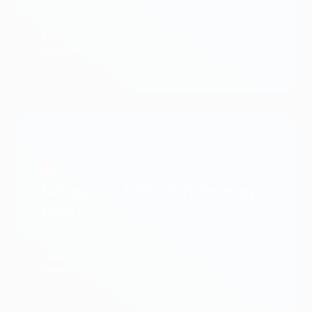
Mở rộng thị trường tiềm năng;
Nâng cao trải nghiệm khách
hàng & khả năng cạnh tranh;
Phát triển sản phẩm
Nâng cao hình ảnh thương
hiệu
Thu hút nhà đầu tư tiềm năng;
Tăng cường sự tin tưởng của
khách hàng