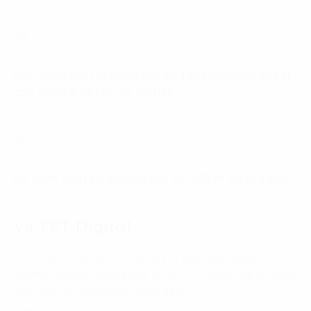
04
Các sáng kiến chuyển đổi số tập trung giải quyết
các vấn đề cốt lõi và ưu tiên
05
Lộ trình chuyển đổi chi tiết với KPI và ngân sách
Về FPT Digital
FPT Digital mang tới những kết quả tiềm năng cho
doanh nghiệp thông qua lộ trình chuyển đổi số phù
hợp với các giải pháp hàng đầu.