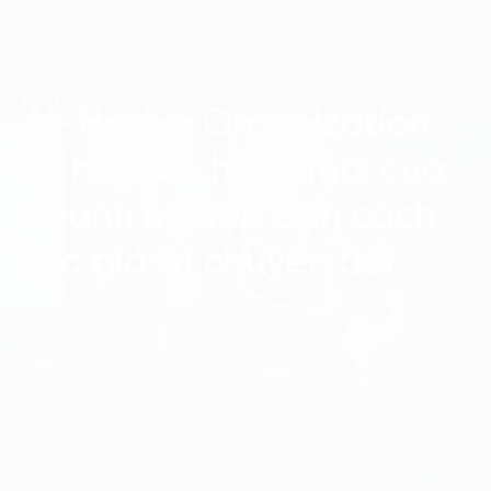
đổi số. Phân tích các cơ hội và thách thức mà chuyển
Language:
ENG
VIE
đổi số mang lại trong lĩnh vực dược, y tế và chăm sóc
sức khỏe.
Phát
AI-Native Organization:
Từ hệ điều hành mới của
doanh nghiệp đến cách
tạo giá trị chuyển đổi
Suốt gần một thập kỷ, chuyển đổi số được xem là con
đường tất yếu để doanh nghiệp nâng cao hiệu quả và
năng lực cạnh tranh. Nhưng phần lớn nỗ lực mới dừng ở
số hóa quy trình hiện hữu như đưa giấy tờ lên hệ thống,
tự động hóa từng tác vụ chứ chưa thay đổi cách tổ
chức tạo ra giá trị. Sự trỗi dậy của trí tuệ nhân tạo (AI),