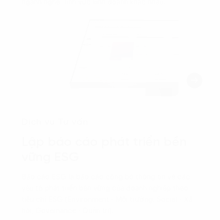
ngành nghề, lĩnh vực kinh doanh khác nhau.
Dịch vụ Tư vấn
Lập báo cáo phát triển bền
vững ESG
Báo cáo ESG là báo cáo công bố thông tin về các
yếu tố phát triển bền vững của doanh nghiệp theo
tiêu chí ESG (Environment - Môi trường, Social - Xã
hội, Governance - Quản trị).