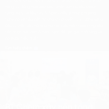
tổ chức không thiếu ý tưởng. Chatbot nội bộ, trợ lý bán
hàng, tự động hóa báo cáo, phân tích dữ liệu khách
hàng, xử lý tài liệu hay AI Agent đều là những hướng
nghe có vẻ hấp dẫn. Nhưng khi chuyển từ ý tưởng sang
đầu tư thật, câu hỏi khó hơn lại xuất hiện: doanh nghiệp
nên chọn bài toán AI nào trước để tạo giá trị rõ ràng và
đo được hiệu quả?
Tìm hiểu thêm
BT Chem xây nền tảng