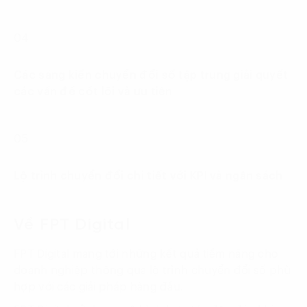
04
Các sáng kiến chuyển đổi số tập trung giải quyết
các vấn đề cốt lõi và ưu tiên
05
Lộ trình chuyển đổi chi tiết với KPI và ngân sách
Về FPT Digital
FPT Digital mang tới những kết quả tiềm năng cho
doanh nghiệp thông qua lộ trình chuyển đổi số phù
hợp với các giải pháp hàng đầu.