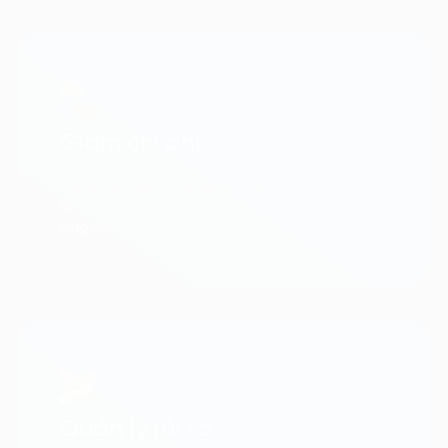
Giảm chi phí
Tối ưu hiệu quả hoạt động; Tiết
kiệm năng lượng; Giảm thiểu
lãng phí
Quản lý rủi ro