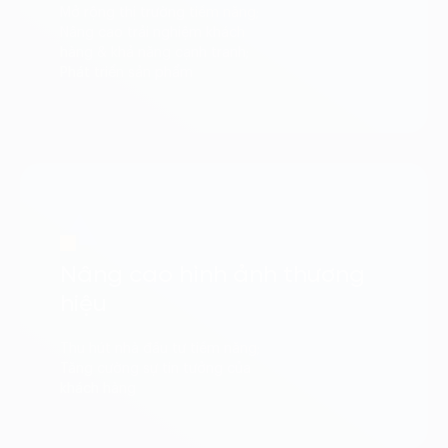
Mở rộng thị trường tiềm năng;
Nâng cao trải nghiệm khách
hàng & khả năng cạnh tranh;
Phát triển sản phẩm
Nâng cao hình ảnh thương
hiệu
Thu hút nhà đầu tư tiềm năng;
Tăng cường sự tin tưởng của
khách hàng