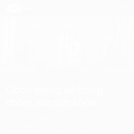
Dịch Vụ
Lĩnh Vực
Phương Pháp
Cách mạng số trong
Nghiên Cứu
chăm sóc sức khỏe
Về Chúng Tôi
Chia sẻ kinh nghiệm thực tế và những thành tựu nổi bật
Liên hệ
mà các doanh nghiệp đã đạt được khi áp dụng chuyển