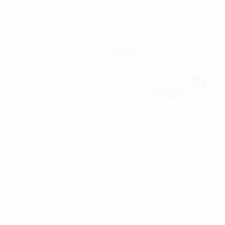
ngành nghề, lĩnh vực kinh doanh khác nhau.
Dịch vụ Tư vấn
Lập báo cáo phát triển bền
vững ESG
Báo cáo ESG là báo cáo công bố thông tin về các
yếu tố phát triển bền vững của doanh nghiệp theo
tiêu chí ESG (Environment - Môi trường, Social - Xã
hội, Governance - Quản trị).