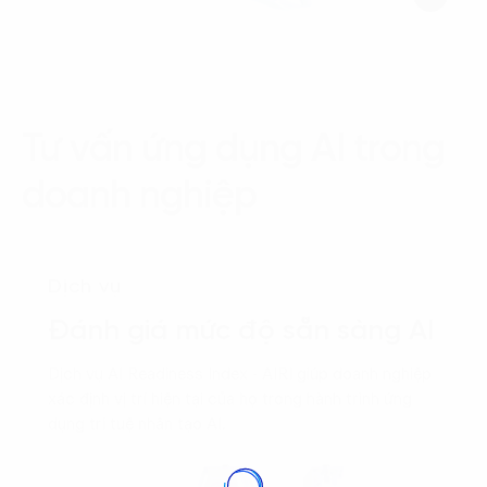
Tư vấn ứng dụng AI trong
doanh nghiệp
Dịch vụ
Đánh giá mức độ sẵn sàng AI
Dịch vụ AI Readiness Index - AIRI giúp doanh nghiệp
xác định vị trí hiện tại của họ trong hành trình ứng
dụng trí tuệ nhân tạo AI.