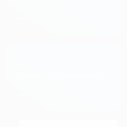
Giảm thiểu rủi ro môi tường;
Tuân thủ các quy định hiện
hành
Thu hút và giữ chân nhân tàì
Xây dựng văn hóa doanh
nghiệp; đội ngũ gắn kết