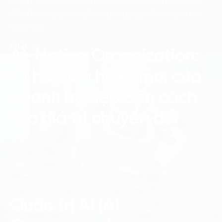
đổi số. Phân tích các cơ hội và thách thức mà chuyển
Language:
ENG
VIE
đổi số mang lại trong lĩnh vực dược, y tế và chăm sóc
sức khỏe.
Phát
AI-Native Organization:
Từ hệ điều hành mới của
doanh nghiệp đến cách
tạo giá trị chuyển đổi
Suốt gần một thập kỷ, chuyển đổi số được xem là con
đường tất yếu để doanh nghiệp nâng cao hiệu quả và
năng lực cạnh tranh. Nhưng phần lớn nỗ lực mới dừng ở
số hóa quy trình hiện hữu như đưa giấy tờ lên hệ thống,
tự động hóa từng tác vụ chứ chưa thay đổi cách tổ
Quản trị AI (AI
chức tạo ra giá trị. Sự trỗi dậy của trí tuệ nhân tạo (AI),