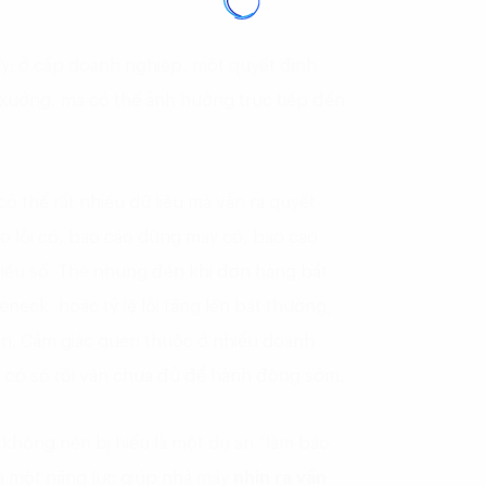
ấy: ở cấp doanh nghiệp, một quyết định
 xưởng, mà có thể ảnh hưởng trực tiếp đến
ó thể rất nhiều dữ liệu mà vẫn ra quyết
o lỗi có, báo cáo dừng máy có, báo cáo
iếu số. Thế nhưng đến khi đơn hàng bắt
neck, hoặc tỷ lệ lỗi tăng lên bất thường,
ộn. Cảm giác quen thuộc ở nhiều doanh
à có số rồi vẫn chưa đủ để hành động sớm.
 không nên bị hiểu là một dự án “làm báo
à một năng lực giúp nhà máy
nhìn ra vấn