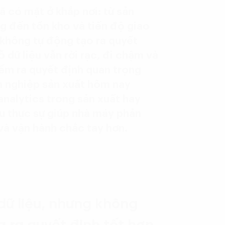
ã có mặt ở khắp nơi: từ sản
ng đến tồn kho và tiến độ giao
 không tự động tạo ra quyết
 dữ liệu vẫn rời rạc, đi chậm và
m ra quyết định quan trọng
nh nghiệp sản xuất hôm nay
analytics trong sản xuất hay
ệu thực sự giúp nhà máy phản
 và vận hành chắc tay hơn.
ữ liệu, nhưng không