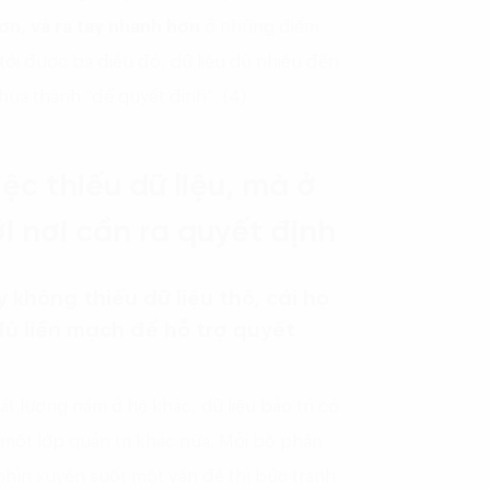
n, và ra tay nhanh hơn
ở những điểm
tới được ba điều đó, dữ liệu dù nhiều đến
hưa thành “để quyết định”. (4)
c thiếu dữ liệu, mà ở
ới nơi cần ra quyết định
 không thiếu dữ liệu thô, cái họ
đủ liền mạch để hỗ trợ quyết
ất lượng nằm ở hệ khác, dữ liệu bảo trì có
 một lớp quản trị khác nữa. Mỗi bộ phận
nhìn xuyên suốt một vấn đề thì bức tranh