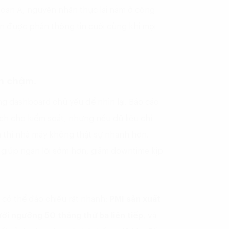
 đoạn A, nguyên nhân thực lại nằm ở công
ận được phần thông tin cuối cùng khi mọi
ến chậm.
 dashboard chủ yếu để nhìn lại. Báo cáo
 ích cho kiểm soát, nhưng nếu dữ liệu chỉ
ra thì nhà máy không thật sự nhanh hơn.
giúp ngăn lỗi sớm hơn, giảm downtime kịp
 có thể đảo chiều rất nhanh:
PMI sản xuất
ới ngưỡng 50 tháng thứ ba liên tiếp
, và