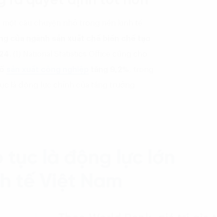
 ra quyết định tốt hơn
i một câu chuyện nhỏ trong nền kinh tế
tăng của ngành sản xuất chế biến chế tạo
24
. (1) National Statistics Office cũng cho
số
sản xuất công nghiệp
tăng 9,2%
, trong
tục là động lực chính của tăng trưởng