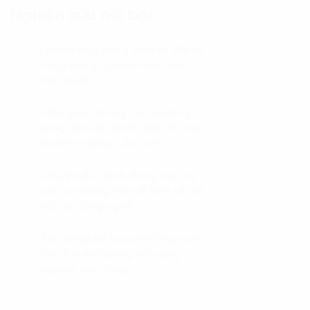
Nghiên cứu nổi bật
3 nhóm ứng dụng chuyển đổi số
01.
trong nông nghiệp hiệu quả
năm 2022
Tầm quan trọng của quản lý
02.
vòng đời sản phẩm đối với các
doanh nghiệp sản xuất
Chuyển đổi xanh đang tạo ra
03.
các xu hướng mới về kinh tế, xã
hội, và công nghệ
Tối ưu lập kế hoạch trồng trọt
04.
cho 3 miền hướng tới nông
nghiệp bền vững