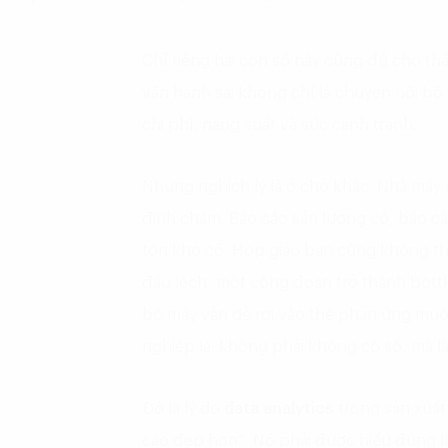
Chỉ riêng hai con số này cũng đủ cho th
vận hành sai không chỉ là chuyện nội bộ
chi phí, năng suất và sức cạnh tranh.
Nhưng nghịch lý là ở chỗ khác. Nhà máy c
định chậm. Báo cáo sản lượng có, báo cá
tồn kho có. Họp giao ban cũng không th
đầu lệch, một công đoạn trở thành bottle
bộ máy vẫn dễ rơi vào thế phản ứng mu
nghiệp là: không phải không có số, mà l
Đó là lý do
data analytics
trong sản xuất
cáo đẹp hơn”. Nó phải được hiểu đúng l