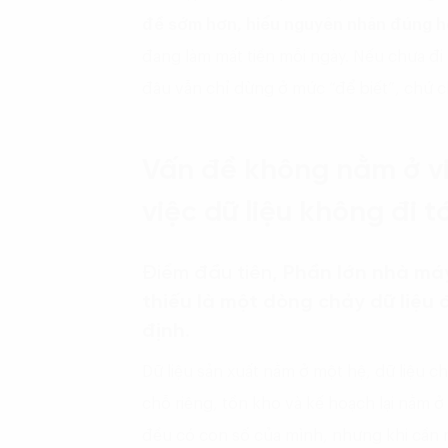
đề sớm hơn, hiểu nguyên nhân đúng hơ
đang làm mất tiền mỗi ngày. Nếu chưa đi 
đâu vẫn chỉ dừng ở mức “để biết”, chứ c
Vấn đề không nằm ở việ
việc dữ liệu không đi t
Điểm đầu tiên
, Phần lớn nhà máy
thiếu là một dòng chảy dữ liệu 
định.
Dữ liệu sản xuất nằm ở một hệ, dữ liệu ch
chỗ riêng, tồn kho và kế hoạch lại nằm ở
đều có con số của mình, nhưng khi cần 