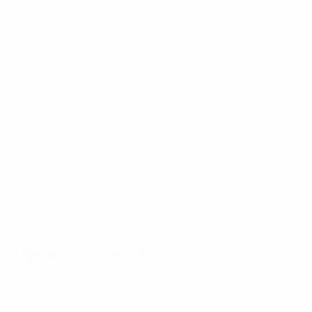
(1) Medium. 2020. Why UX is more important than UI.
(2) Microsoft Canada. 2015. Consumer Insights.
(3) Inc. 2017. Research Shows Color Is Critical in
Consumer Purchasing Decisions.
(4) Medium. 2020. How To Use UX Design To Build
Trust & Brand Identity.
(5) E27. 2019. Importance of UI/UX design interaction
and why it will matter for your business.
(6) Koru. n.d. What Tech Companies Can Learn From
Uber’s Great UX Myth.
Nghiên cứu nổi bật
AI, Tương lai của ngành sản xuất
01.