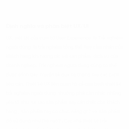
Định nghĩa và phân biệt UX/UI
UX, viết tắt của cụm từ User Experience, là Trải nghiệm
người dùng, là trải nghiệm tổng thể, hay cảm nhận của
khách hàng khi tương tác với sản phẩm, dịch vụ của
doanh nghiệp. Trải nghiệm người dùng cũng có thể
được trình bày, truyền tải qua hệ thống hay các cách
tiếp cận. Thiết kế UX liên quan tới cả quá trình thiết kế
trải nghiệm người dùng, thường phải cân nhắc những
yếu tố như ‘tại sao sản phẩm này cần thiết cho khách
hàng’, ‘sản phẩm này có chức năng gì’? và ‘sản phẩm
đó sử dụng như thế nào?’. Các nhà thiết kế trải