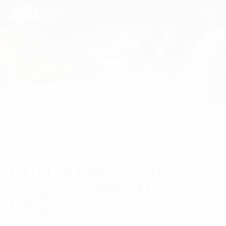
Dịch Vụ
Lĩnh Vực
Phương Pháp
Digital Strategy
Nghiên Cứu
UX/UI và tầm quan trọng
Về Chúng Tôi
trong trải nghiệm khách
hàng
Liên hệ