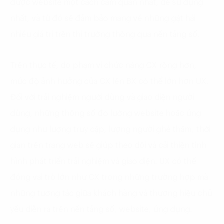
được website một cách cảm quan nhất, dễ sử dụng
nhất, và từ đó sẽ đảm bảo mang về những gặt hái
nhiều giá trị trên thị trường thông qua nền tảng số.
Trên thực tế, do phạm vi chức năng CX rộng hơn,
mức độ ảnh hưởng của CX lên BX có thể lớn hơn UX.
Đối với trải nghiệm người dùng và giao diện người
dùng, những thông số đo lường website hoăc ứng
dụng như lượng truy cập, lượng người ghé thăm, thời
gian trên trang web sẽ giúp theo dõi và cải thiện tình
hình phát triển trải nghiệm và giao diện. UX có thể
đóng vai trò lớn như CX trong những trường hợp mà
những tương tác giữa khách hàng và thương hiệu chủ
yếu diễn ra trên nền tảng số, website, ứng dụng.