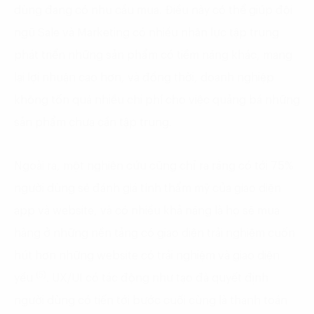
dùng đang có nhu cầu mua. Điều này có thể giúp đội
ngũ Sale và Marketing có nhiều nhân lực tập trung
phát triển những sản phẩm có tiềm năng khác, mang
lại lợi nhuận cao hơn, và đồng thời, doanh nghiệp
không tốn quá nhiều chi phí cho việc quảng bá những
sản phẩm chưa cần tập trung.
Ngoài ra, một nghiên cứu cũng chỉ ra rằng có tới 75%
người dùng sẽ đánh giá tính thẩm mỹ của giao diện
app và website, và có nhiều khả năng là họ sẽ mua
hàng ở những nền tảng có giao diện trải nghiệm cuốn
hút hơn những website có trải nghiệm và giao diện
(5)
yếu
. UX/UI có tác động như tạo đà quyết định
người dùng có tiến tới bước cuối cùng là thanh toán