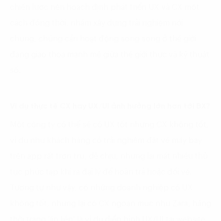
chiến lược nên hoạch định phát triển UX và CX một
cách đồng thời, nhằm xây dựng trải nghiệm nói
chung, chúng cần hoạt động song song ở thế giới
đang giao thoa mạnh mẽ giữa thế giới thực và kỹ thuật
số.
Ví dụ thực tế CX hay UX/UI ảnh hưởng lớn hơn tới BX?
Một công ty có thể sẽ có UX tốt nhưng CX không tốt,
ví dụ như khách hàng có trải nghiệm đặt vé máy bay
trên app rất trơn tru, dễ chịu, nhưng lại mất nhiều thủ
tục phức tạp khi ra đại lý để hoàn trả hoặc đổi vé.
Tương tự như vậy, có những doanh nghiệp có UX
không tốt, nhưng lại có CX ngoạn mục như Zara, hãng
thời trang ‘ăn liền’ là ví dụ điển hình UX/UI tại website