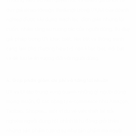
Thương hiệu trở nên quyền lực và nhiều giá trị khi tư
duy giải pháp (design thinking) trong UX/UI của doanh
nghiệp được xây dựng mạch lạc, đơn giản nhưng lôi
cuốn, nhằm tăng sự tương tác của người dùng. Tư duy
giải pháp trong UX khác biệt, liên kết và thông minh
càng làm cho thương hiệu trở nên khác biệt, nổi bật
và dễ lưu lại ấn tượng đối với người dùng.
4. Góp phần giảm chi phí và tăng lợi nhuận
UX và UI tập trung xung quanh những gì người dùng
mong muốn. Ở các công ty e-commerce như Amazon,
Taobao, Shopee… một ví dụ về việc thiết kế trải
nghiệm người dùng tốt chính là tự động giới thiệu
những sản phẩm tương tự như sản phẩm mà người