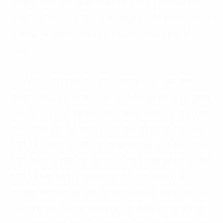
nghiệm luôn cần trả lời được ba câu hỏi theo dòng
chảy “Tại Sao – Cái Gì – Như Thế Nào” để có thể tạo ra
những trải nghiệm người dùng giàu ý nghĩa và liền
mạch.
UI, viết tắt của cụm từ User Interface, là Giao diện
người dùng, và thường hay bị nhầm lẫn với chức năng
của UX. Khi thiết kế giao diện, người dùng sẽ quan tâm
nhiều hơn đến bề mặt và cảm giác tổng thể của một
thiết kế. Cũng có thể cho rằng thiết kế UI là một phần
thiết yếu của việc xây dựng UX. Nhà thiết kế UX có thể
thiết kế bản vẽ khung xương thể hiện mạch trải
nghiệm website và ứng dụng của người dùng. Sau đó,
những phần khung xương này sẽ được các nhà thiết