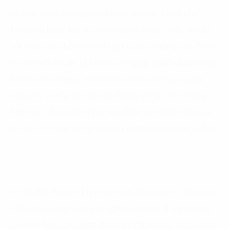
và thân thiện trong việc đặt xe, hủy xe, cũng như
khiếu nại hoặc liên lạc. Không chỉ có vậy, việc liên lạc
với nhân viên hỗ trợ nhằm giải quyết những vấn đề về
UX hết sức thuận lợi không chỉ giúp người dùng tăng
tương tác với app, mà còn là yếu tố chính giúp gia
tăng chỉ số của CX như đã đề cập ở trên. Ở trường
hợp này, không phải CX, mà chính là UX/UI đóng vai
trò rất cần thiết trong việc xây dựng thương hiệu Uber.
UX có thể được coi là thuật ngữ 4.0 cho CX. Hiện nay,
vẫn còn có nhiều doanh nghiệp có UX/UI tốt nhưng
CX kém hoặc CX được đánh giá tốt nhưng UX/UI lại là