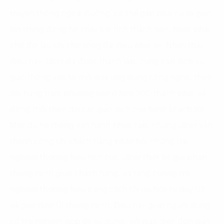
truyền thống ngoài đường, có thể gặp phải rủi ro gian
lận trong đồng hồ chạy km tính thành tiền, hoặc phải
chờ đợi lâu khi chờ tổng đài điều phối xe. Nhận thấy
điều này, Uber đã được thành lập, cung cấp dịch vụ
giao thông vận tải mới qua ứng dụng công nghệ, theo
dõi hàng trăm phương tiện ở hơn 300 thành phố, và
đồng thời theo dõi các giao dịch của hành khách (6).
Mặc dù hệ thống vận hành phức tạp, nhưng Uber vẫn
thành công khi khách hàng phản hồi những trải
nghiệm thương hiệu tích cực. Uber thiết kế giải pháp
thông minh giúp khách hàng, và tăng cường trải
nghiệm thương hiệu bằng cách tối ưu hóa tư duy UX
và giao diện UI thông minh. Điều này giúp người dùng
có trải nghiệm app dễ sử dụng, với giao diện đơn giản