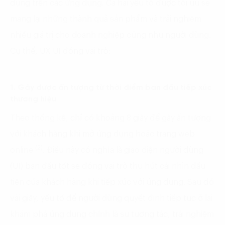
dụng trên các ứng dụng. Cả hai yếu tố được tối ưu sẽ
mang lại những thành quả sản phẩm và trải nghiệm
nhiều giá trị cho doanh nghiệp cũng như người dùng.
Cụ thể, UX UI đóng vai trò:
1. Gây được ấn tượng từ thời điểm ban đầu tiếp xúc
thương hiệu
Theo thống kê, chỉ có khoảng 8 giây để gây ấn tượng
với khách hàng khi mở ứng dụng hoặc trang web
(2)
online
. Điều này có nghĩa là giao diện người dùng
(UI) ban đầu tốt sẽ đóng vai trò thu hút cái nhìn đầu
tiên của khách hàng khi tiếp xúc với ứng dụng. Sau đó
vài giây, yếu tố để người dùng quyết định tiếp tục ở lại
khám phá ứng dụng chính là sự tương tác, trải nghiệm