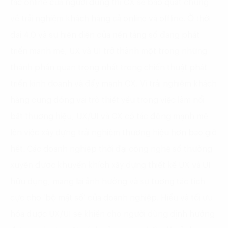
tác online của người dùng thì CX sẽ bao quát chung
về trải nghiệm khách hàng cả online và offline. Ở thời
đại 4.0 và sự hiện diện của nền tảng số đang phát
triển mạnh mẽ, UX và UI trở thành một trong những
thành phần quan trọng nhất trong chiến thuật phát
triển kinh doanh và đẩy mạnh CX. Vì trải nghiệm khách
hàng cũng đóng vai trò thiết yếu trong việc làm nổi
bật thương hiệu, UX/UI và CX có tác động mạnh mẽ
lên việc xây dựng trải nghiệm thương hiệu hơn bao giờ
hết. Các doanh nghiệp thời đại công nghệ số thường
xuyên được khuyến khích xây dựng thiết kế UX và UI
hữu dụng, mang lại ảnh hưởng và sự tương tác tích
cực cho ‘bộ mặt số’ của doanh nghiệp. Hiểu và tối ưu
hóa được UX/UI sẽ khiến cho người dùng định hướng