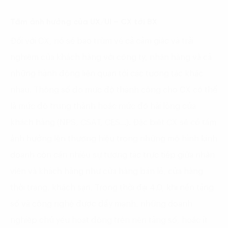
Tầm ảnh hưởng của UX/UI – CX tới BX
Đối với CX, nó sẽ bao trùm về cả cảm giác và trải
nghiệm của khách hàng với công ty, nhãn hàng và cả
những hành động liên quan tới các tương tác khác
nhau. Thông số đo mức độ thành công cho CX có thể
là mức độ trung thành hoặc mức độ hài lòng của
khách hàng (NPS, CSAT, CES…). Đặc biệt CX sẽ có tầm
ảnh hưởng lên thương hiệu trong những mô hình kinh
doanh còn cần nhiều sự tương tác trực tiếp giữa nhân
viên và khách hàng như cửa hàng bán lẻ, cửa hàng
thời trang, khách sạn. Trong thời đại 4.0, khi nền tảng
số và công nghệ được đẩy mạnh, những doanh
nghiệp chủ yếu hoạt động trên nên tảng số, hoặc ít