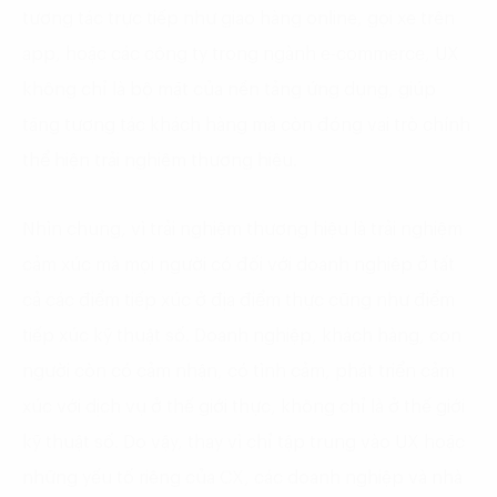
tương tác trực tiếp như giao hàng online, gọi xe trên
app, hoặc các công ty trong ngành e-commerce, UX
không chỉ là bộ mặt của nền tảng ứng dụng, giúp
tăng tương tác khách hàng mà còn đóng vai trò chính
thể hiện trải nghiệm thương hiệu.
Nhìn chung, vì trải nghiệm thương hiệu là trải nghiệm
cảm xúc mà mọi người có đối với doanh nghiêp ở tất
cả các điểm tiếp xúc ở địa điểm thực cũng như điểm
tiếp xúc kỹ thuật số. Doanh nghiệp, khách hàng, con
người còn có cảm nhận, có tình cảm, phát triển cảm
xúc với dịch vụ ở thế giới thực, không chỉ là ở thế giới
kỹ thuật số. Do vậy, thay vì chỉ tập trung vào UX hoặc
những yếu tố riêng của CX, các doanh nghiệp và nhà