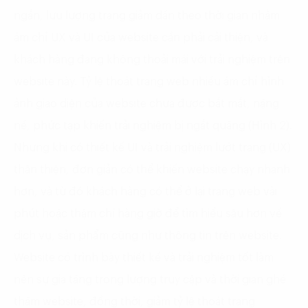
ngắn, lưu lượng trang giảm dần theo thời gian nhằm
ám chỉ UX và UI của website cần phải cải thiện, và
khách hàng đang không thoải mái với trải nghiệm trên
website này. Tỷ lệ thoát trang web nhiều ám chỉ hình
ảnh giao diện của website chưa được bắt mắt, nặng
nề, phức tạp khiến trải nghiệm bị ngắt quãng (Hình 2).
Nhưng khi có thiết kế UI và trải nghiệm lướt trang (UX)
thân thiện, đơn giản có thể khiến website chạy nhanh
hơn, và từ đó khách hàng có thể ở lại trang web vài
phút hoặc thậm chí hàng giờ để tìm hiểu sâu hơn về
dịch vụ, sản phẩm cũng như thông tin trên website.
Website có trình bày thiết kế và trải nghiệm tốt làm
nên sự gia tăng trong lượng truy cập và thời gian ghé
thăm website, đồng thời, giảm tỷ lệ thoát trang