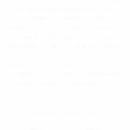
như UX. Tuy nhiên, cần khẳng định lại là UX và UI luôn
cần đi kèm với nhau, và không thể hoạt động một
mình để có thể tạo ra một trải nghiệm người dùng ấn
tượng, mạch lạc. Bởi thế, các nhà thiết kế UX và UI vẫn
được khuyến khích nên có một phần tư duy căn bản
của bên còn lại, cũng như được khuyến khích nên có
kỹ năng hiểu hoàn cảnh khách hàng, công việc, biết
cách thể hiện ý tưởng qua phác thảo, minh họa, nhằm
tạo ra sản phẩm mang lại trải nghiệm người dùng một
cách liền mạch nhất.