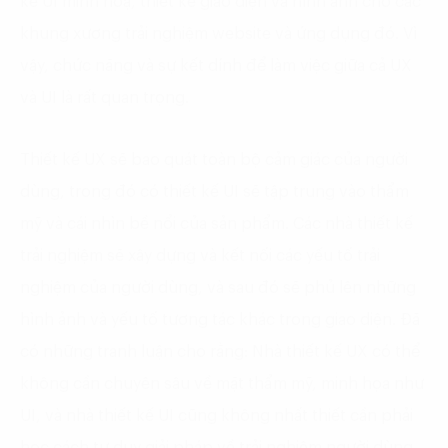
kế UI minh hoạ, thiết kế giao diện và hình ảnh cho các
khung xương trải nghiệm website và ứng dụng đó. Vì
vậy, chức năng và sự kết dính để làm việc giữa cả UX
và UI là rất quan trọng.
Thiết kế UX sẽ bao quát toàn bộ cảm giác của người
dùng, trong đó có thiết kế UI sẽ tập trung vào thẩm
mỹ và cái nhìn bề nổi của sản phẩm. Các nhà thiết kế
trải nghiệm sẽ xây dựng và kết nối các yếu tố trải
nghiệm của người dùng, và sau đó sẽ phủ lên những
hình ảnh và yếu tố tương tác khác trong giao diện. Đã
có những tranh luận cho rằng: Nhà thiết kế UX có thể
không cần chuyên sâu về mặt thẩm mỹ, minh họa như
UI, và nhà thiết kế UI cũng không nhất thiết cần phải
học cách tư duy giải pháp về trải nghiệm người dùng