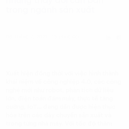
những thay đổi căn bản
Language:
ENG
VIE
trong ngành sản xuất
06 Tháng 7, 2021 - 15 phút đọc
Xuất hiện đồng thời với việc hình thành
khái niệm về công nghiệp 4.0, các công
nghệ mới như robot, phân tích dữ liệu
lớn, điện toán đám mây, thực tế tăng
cường, IoT… đang dần được hiện thực
hóa trên các dây chuyền sản xuất và
trong từng nhà máy. Với tốc độ thâm