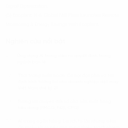
Digital Optimization.
(5) Ecoplant. N.d. Global F&B Plant Launches Remote
Monitoring & Energy Savings With Ecoplant.
Nghiên cứu nổi bật
Ứng dụng AI trong việc ra quyết định trong
01.
ngành bán lẻ
Thời trang tuần hoàn: Cơ hội đột phá và tái
02.
định hình tương lai cho doanh nghiệp dệt may
Việt Nam thế kỷ 21
Tương lai chuyển đổi số của sản xuất hàng
03.
tiêu dùng (FMCG, F&B, CPG)
AI trong ngân hàng: Lợi ích to lớn nhưng tiềm
04.
ẩn nhiều rủi ro nếu ứng dụng thiếu trách nhiệm