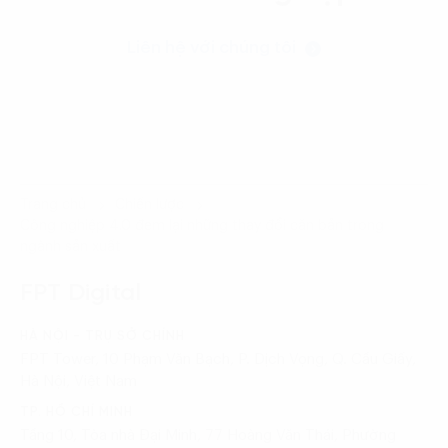
Liên hệ với chúng tôi
Trang chủ
Chiến lược
Công nghiệp 4.0 đem lại những thay đổi căn bản trong
ngành sản xuất
FPT Digital
HÀ NỘI - TRỤ SỞ CHÍNH
FPT Tower, 10 Phạm Văn Bạch, P. Dịch Vọng, Q. Cầu Giấy,
Hà Nội, Việt Nam
TP. HỒ CHÍ MINH
Tầng 10, Tòa nhà Đại Minh, 77 Hoàng Văn Thái, Phường