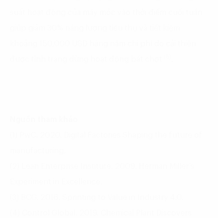
suất hoạt động của máy móc vào thời điểm cuối tuần
giúp giảm 30% năng lượng tiêu thụ và tiết kiệm
khoảng 150,000 USD hàng năm chi phí do cải thiện
(5)
được tình trạng dừng hoạt động bất chợt
.
Nguồn tham khảo
(1) PwC. 2020. Digital Factories Shaping the future of
manufacturing.
(2) Lean Enterprise Institute. 2009. Herman Miller’s
Experiment in Excellence.
(3) BCG. 2016. Sprinting to Value in Industry 4.0.
(4) Control Global. 2019. Chemical Plant Discovers