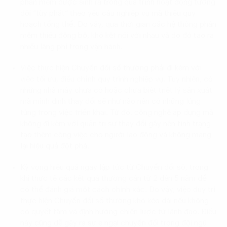
phần mềm được sinh ra trong quá trình hoạt động tương
đối “tùy phát” theo yêu cầu nghiệp vụ mà thiếu quy
hoạch tổng thể. Do vậy, qua thời gian các hệ thống phần
mềm thiếu đồng bộ, khó kết nối với nhau và do đó tạo ra
nhiều lãng phí trong vận hành.
Việc thực hiện Chuyển đổi số thường phải đi kèm với
việc tối ưu, điều chỉnh quy trình nghiệp vụ. Tuy nhiên, có
những nhà máy chưa có hoặc chưa biết triết lý sản xuất
mà mình định thay đổi sẽ như nào nên có những lúng
túng trong việc triển khai. Từ đó, công nghệ áp dụng mà
không đi kèm với quản trị sự thay đổi gây nên tình trạng
tạo thêm công việc cho người lao động và không mang
lại hiệu quả đột phá.
Kỳ vọng hiệu quả ngay lập tức từ Chuyển đổi số, trong
khi thực tế các kết quả thường cần từ 2 đến 5 năm để
có thể đánh giá một cách chính xác. Do vậy, việc duy trì
thực hiện Chuyển đổi số thường khó kéo dài nếu không
có quyết tâm và định hướng chiến lược từ lãnh đạo. Điều
này cũng dễ gây ra sự e ngại chuyển đổi trong đội ngũ