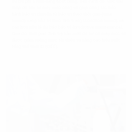
ưu chi phí & hiệu năng hoạt động. Bên cạnh đó, việc thu
thập dữ liệu từ máy móc cũng sẽ giúp công tác bảo
hành bảo trì chuyển từ bảo trì theo thời gian (time
based) sang bảo trì theo tình trạng (condtion based) và
cao hơn nữa là dự báo bảo trì (predictive maintenance).
Qua đó, thời gian đình trệ sản xuất do sự cố máy móc sẽ
được giảm xuống mức tối thiểu và nâng cao hiệu suất
tổng thể thiết bị (OEE).