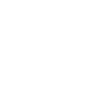
Tân Phú, Quận 7, TP. Hồ Chí Minh, Việt Nam
Tel:
(+8424) 73007300
|
Mobile:
0904689597
Email:
fdx.contact@fpt.com
Dịch Vụ
Phương Pháp
Lĩnh Vực
Nghiên Cứu
Về Chúng Tôi
Tuyển Dụng
Tin Tức
Liên Hệ