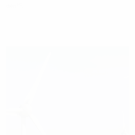
(4)
diện
.