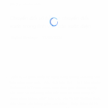
Bài đọc nhiều nhất
Chuyển đổi số hỗ trợ chuyển đổi
xanh trong lĩnh vực sản xuất điện
Digital Strategy
22/05/2024
Quản lý và giảm thiểu sử dụng năng lượng và nâng cao
hiệu năng máy móc: Việc tích hợp IIoT – IoT tiêu chuẩn
(Industrial IoT) một cách toàn diện giúp doanh nghiệp
sản xuất có khả năng nắm bắt toàn bộ hiện trạng sử
dụng năng lượng, phát hiện các yếu tố bất thường hoặc
điều chỉnh cân bằng giữa cao điểm – thấp điểm để tối