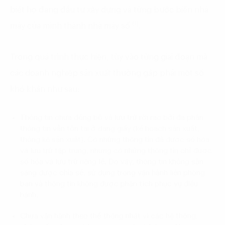
biết họ đang đầu tư xây dựng và từng bước biến nhà
(1)
máy của mình thành nhà máy số
.
Trong quá trình thực hiện, tùy vào từng giai đoạn mà
các doanh nghiệp sản xuất thường gặp phải một số
khó khăn như sau:
Thông tin chưa đồng bộ và lưu trữ rời rạc bởi đa phần
thông tin vẫn tồn tại ở dạng giấy (kế hoạch sản xuất,
thống kê sản xuất). Có những thông tin đã được số hóa
và lưu trữ tập trung, nhưng có những thông tin chỉ được
số hóa và lưu trữ riêng lẻ. Do vậy, thông tin không sẵn
sàng được chia sẻ, sử dụng trong vận hành liên phòng
ban và thông tin không được phân tích phục vụ điều
hành.
Chưa vận hành theo thể thống nhất vì các hệ thống,