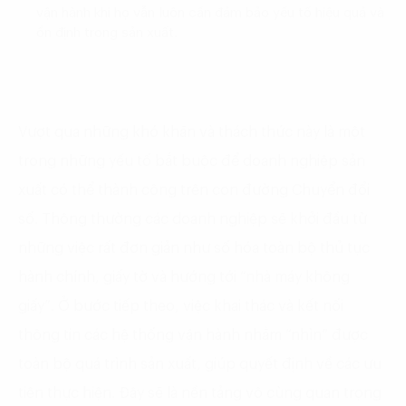
vận hành khi họ vẫn luôn cần đảm bảo yếu tố hiệu quả và
ổn định trong sản xuất.
Vượt qua những khó khăn và thách thức này là một
trong những yếu tố bắt buộc để doanh nghiệp sản
xuất có thể thành công trên con đường Chuyển đổi
số. Thông thường các doanh nghiệp sẽ khởi đầu từ
những việc rất đơn giản như số hóa toàn bộ thủ tục
hành chính, giấy tờ và hướng tới “nhà máy không
giấy”. Ở bước tiếp theo, việc khai thác và kết nối
thông tin các hệ thống vận hành nhằm “nhìn” được
toàn bộ quá trình sản xuất, giúp quyết định về các ưu
tiên thực hiện. Đây sẽ là nền tảng vô cùng quan trọng