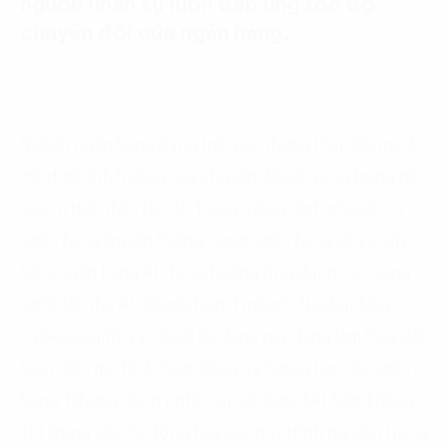
nguồn nhân sự luôn đáp ứng tốc độ
chuyển đổi của ngân hàng.
Ngành ngân hàng đang trải qua những thay đổi mạnh
mẽ dưới ảnh hưởng của chuyển đổi số và sự bùng nổ
của trí tuệ nhân tạo AI. Trong luồng dịch chuyển từ
ngân hàng truyền thống, sang ngân hàng số và sắp
tới là ngân hàng AI thì xu hướng ứng dụng các công
nghệ lõi như AI, Blockchain, Fintech, Neobanking,
Cybersecurity và Cloud Banking này đang làm thay đổi
toàn diện mô hình hoạt động và tương tác của ngân
hàng. Những công nghệ này sẽ được kết hợp không
chỉ trong việc tự động hóa các quy trình mà còn trong