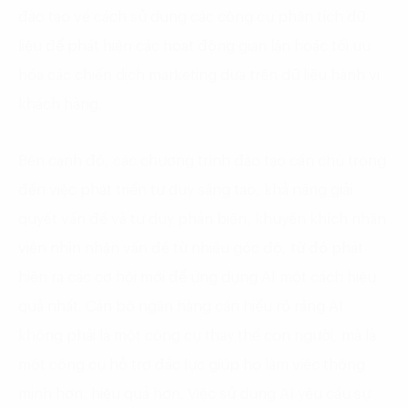
đào tạo về cách sử dụng các công cụ phân tích dữ
liệu để phát hiện các hoạt động gian lận hoặc tối ưu
hóa các chiến dịch marketing dựa trên dữ liệu hành vi
khách hàng.
Bên cạnh đó, các chương trình đào tạo cần chú trọng
đến việc phát triển tư duy sáng tạo, khả năng giải
quyết vấn đề và tư duy phản biện, khuyến khích nhân
viên nhìn nhận vấn đề từ nhiều góc độ, từ đó phát
hiện ra các cơ hội mới để ứng dụng AI một cách hiệu
quả nhất. Cán bộ ngân hàng cần hiểu rõ rằng AI
không phải là một công cụ thay thế con người, mà là
một công cụ hỗ trợ đắc lực giúp họ làm việc thông
minh hơn, hiệu quả hơn. Việc sử dụng AI yêu cầu sự