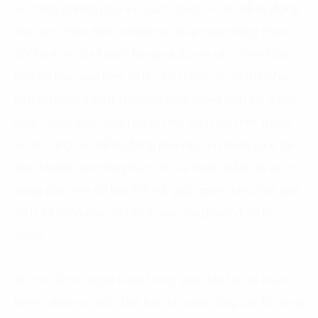
vô cùng phong phú và quan trọng. AI có thể tự động
hóa các chiến dịch marketing, giúp ngân hàng theo
dõi hành vi của khách hàng và đưa ra các chiến lược
tiếp thị hiệu quả hơn. Ví dụ, hệ thống AI có thể phân
tích dữ liệu và phát hiện các hoạt động gian lận đáng
ngờ, từ đó ngăn chặn rủi ro một cách kịp thời. Ngoài
ra, AI cũng có thể tự động hóa các quy trình xử lý tài
liệu, chẳng hạn như phân tích và chấm điểm hồ sơ tín
dụng dựa trên dữ liệu lịch sử, giúp giảm thiểu thời gian
xử lý và nâng cao độ chính xác của quyết định tín
dụng.
AI còn hỗ trợ ngân hàng trong việc đào tạo và huấn
luyện nhân sự mới, đảm bảo họ nắm vững các kỹ năng