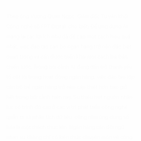
Theo ông Vương Quân Ngọc, Giám đốc Tư vấn khối
Công nghệ số FPT Digital, cho biết: Để ứng dụng AI
mang lại các lợi ích như đã đề cập một cách hiệu quả
nhất, việc đào tạo cán bộ ngân hàng trở nên đặc biệt
quan trọng và cần được triển khai một cách bài bản,
chiến lược. Trong bối cảnh AI đang dần trở thành yếu
tố cốt lõi trong hoạt động ngân hàng, việc đào tạo lớp
cán bộ trẻ ngân hàng trở nên cấp thiết hơn bao giờ
hết trong bối cảnh hiện nay. Sự thiếu hụt nguồn nhân
lực có trình độ cao ở các vị trí phát triển công nghệ,
quản trị và phân tích dữ liệu, cũng như ứng dụng số
hóa là một thách thức lớn. Ngân hàng cần đội ngũ
nhân sự không chỉ có kiến thức chuyên môn về công