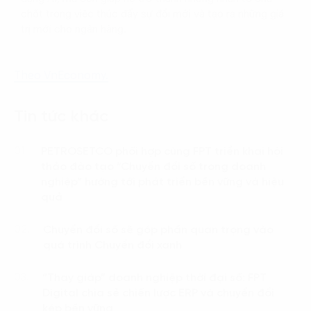
chốt trong việc thúc đẩy sự đổi mới và tạo ra những giá
trị mới cho ngân hàng.
Theo VnEconomy.
Tin tức khác
PETROSETCO phối hợp cùng FPT triển khai hội
01.
thảo đào tạo “Chuyển đổi số trong doanh
nghiệp” hướng tới phát triển bền vững và hiệu
quả
Chuyển đổi số sẽ góp phần quan trọng vào
02.
quá trình Chuyển đổi xanh
“Thay giáp” doanh nghiệp thời đại số: FPT
03.
Digital chia sẻ chiến lược ERP và chuyển đổi
kép bền vững