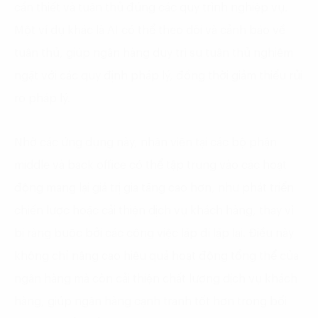
cần thiết và tuân thủ đúng các quy trình nghiệp vụ.
Một ví dụ khác là AI có thể theo dõi và cảnh báo về
tuân thủ, giúp ngân hàng duy trì sự tuân thủ nghiêm
ngặt với các quy định pháp lý, đồng thời giảm thiểu rủi
ro pháp lý.
Nhờ các ứng dụng này, nhân viên tại các bộ phận
middle và back office có thể tập trung vào các hoạt
động mang lại giá trị gia tăng cao hơn, như phát triển
chiến lược hoặc cải thiện dịch vụ khách hàng, thay vì
bị ràng buộc bởi các công việc lặp đi lặp lại. Điều này
không chỉ nâng cao hiệu quả hoạt động tổng thể của
ngân hàng mà còn cải thiện chất lượng dịch vụ khách
hàng, giúp ngân hàng cạnh tranh tốt hơn trong bối