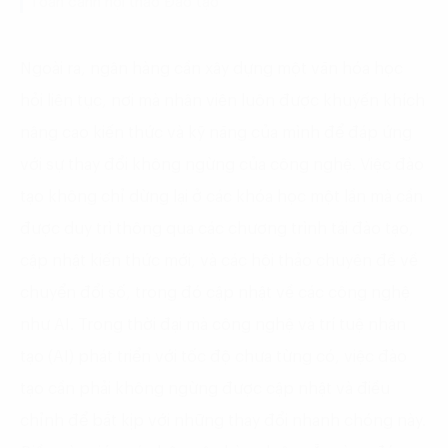
Toàn cảnh hội thảo Đào tạo
Ngoài ra, ngân hàng cần xây dựng một văn hóa học
hỏi liên tục, nơi mà nhân viên luôn được khuyến khích
nâng cao kiến thức và kỹ năng của mình để đáp ứng
với sự thay đổi không ngừng của công nghệ. Việc đào
tạo không chỉ dừng lại ở các khóa học một lần mà cần
được duy trì thông qua các chương trình tái đào tạo,
cập nhật kiến thức mới, và các hội thảo chuyên đề về
chuyển đổi số, trong đó cập nhật về các công nghệ
như AI. Trong thời đại mà công nghệ và trí tuệ nhân
tạo (AI) phát triển với tốc độ chưa từng có, việc đào
tạo cần phải không ngừng được cập nhật và điều
chỉnh để bắt kịp với những thay đổi nhanh chóng này.