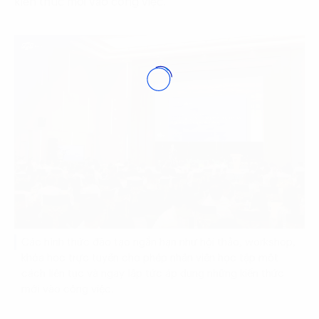
kiến thức mới vào công việc.
Các hình thức đào tạo ngắn hạn như hội thảo, workshop,
khóa học trực tuyến cho phép nhân viên học tập một
cách liên tục và ngay lập tức áp dụng những kiến thức
mới vào công việc.