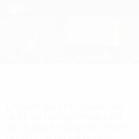
Dịch Vụ
Lĩnh Vực
Phương Pháp
Tin tức
Nghiên Cứu
Chuyên gia FPT Digital chia
Về Chúng Tôi
sẻ về xu hướng chuyển đổi
Liên hệ
số và hành trang cần chuẩn
bị của cán bộ trẻ ngành