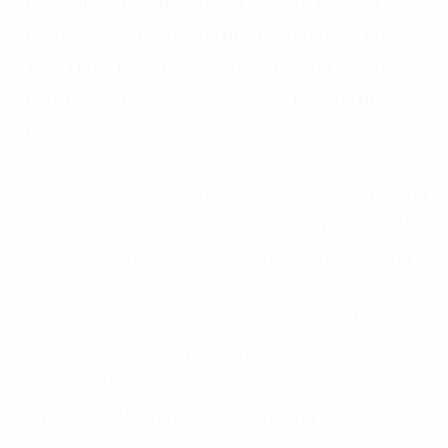
Nếu có một khoảng cách giữa tốc độ đào tạo và tốc
độ chuyển đổi, ngân hàng phải nhanh chóng phát
hiện và khắc phục bằng cách tăng cường các chương
trình đào tạo bổ sung hoặc thay đổi phương pháp
đào tạo.
Như vậy, việc đào tạo lớp cán bộ trẻ ngân hàng không
chỉ đáp ứng yêu cầu khắt khe của thời kỳ chuyển đổi
số và ứng dụng AI, mà còn giúp họ trở thành những
nhân tố chủ chốt trong việc thúc đẩy sự đổi mới và
tạo ra những giá trị mới cho ngân hàng. Tốc độ đào
tạo nhân sự cũng cần phải linh hoạt, nhanh chóng và
liên tục để theo kịp tốc độ chuyển đổi của ngân hàng.
Đây là yếu tố then chốt giúp ngân hàng không chỉ duy