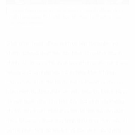
Cán bộ Ngân hàng trẻ trong thời kỳ Chuyển đổi số được
ngân hàng cùng FPT phối hợp tổ chức tại Trường Đào
tạo Vietcombank.
Ở bộ phận front office, nơi trực tiếp tương tác với
khách hàng và thực hiện các hoạt động kinh doanh
chính, AI đóng vai trò quan trọng trong việc nâng cao
hiệu quả và cá nhân hóa trải nghiệm khách hàng.
Chẳng hạn, AI có thể hỗ trợ mở tài khoản và cho vay
bằng cách tự động điền các mẫu biểu khi khách hàng
đề xuất hoặc nộp đơn. Nhờ đó, quá trình này không
chỉ trở nên nhanh chóng và tiện lợi hơn mà còn giảm
thiểu lỗi sai so với các quy trình thủ công. Hơn nữa, AI
có thể phân tích dữ liệu lịch sử giao dịch của khách