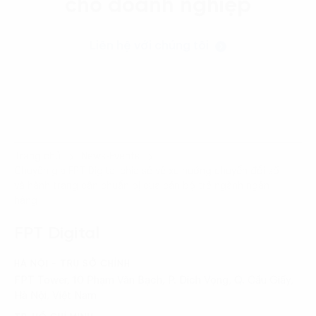
cho doanh nghiệp
Liên hệ với chúng tôi
Trang chủ
News-Events
Chuyên gia FPT Digital chia sẻ về xu hướng chuyển đổi số
và hành trang cần chuẩn bị của cán bộ trẻ ngành ngân
hàng
FPT Digital
HÀ NỘI - TRỤ SỞ CHÍNH
FPT Tower, 10 Phạm Văn Bạch, P. Dịch Vọng, Q. Cầu Giấy,
Hà Nội, Việt Nam