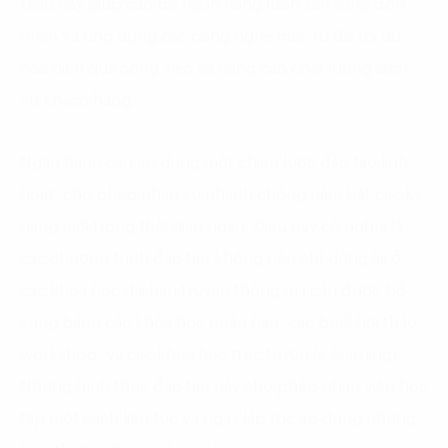
Điều này giúp cán bộ ngân hàng luôn sẵn sàng đón
nhận và ứng dụng các công nghệ mới, từ đó tối ưu
hóa hiệu quả công việc và nâng cao chất lượng dịch
vụ khách hàng.
Ngân hàng cần áp dụng một chiến lược đào tạo linh
hoạt, cho phép nhân sự nhanh chóng nắm bắt các kỹ
năng mới trong thời gian ngắn. Điều này có nghĩa là
các chương trình đào tạo không nên chỉ dừng lại ở
các khóa học dài hạn truyền thống mà cần được bổ
sung bằng các khóa học ngắn hạn, các buổi hội thảo,
workshop, và các khóa học trực tuyến (e-learning).
Những hình thức đào tạo này cho phép nhân viên học
tập một cách liên tục và ngay lập tức áp dụng những