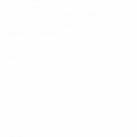
TP. HỒ CHÍ MINH
Tầng 10, Tòa nhà Đại Minh, 77 Hoàng Văn Thái, Phường
Tân Phú, Quận 7, TP. Hồ Chí Minh, Việt Nam
Tel:
(+8424) 73007300
|
Mobile:
0904689597
Email:
fdx.contact@fpt.com
Dịch Vụ
Phương Pháp
Lĩnh Vực
Nghiên Cứu
Về Chúng Tôi
Tuyển Dụng
Tin Tức
Liên Hệ