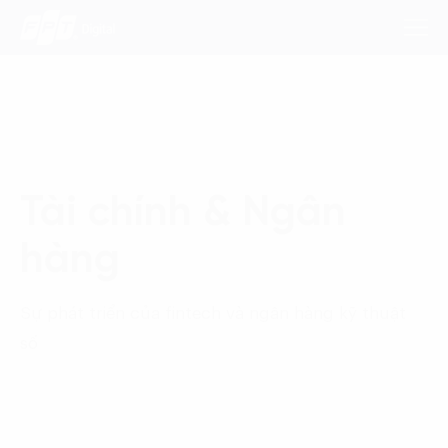
Dịch Vụ
Tài chính & Ngân
Lĩnh Vực
hàng
Phương Pháp
Nghiên Cứu
Sự phát triển của fintech và ngân hàng kỹ thuật
số
Về Chúng Tôi
Liên hệ