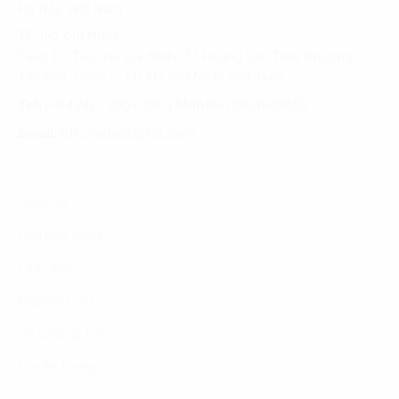
Hà Nội, Việt Nam
TP. HỒ CHÍ MINH
Tầng 10, Tòa nhà Đại Minh, 77 Hoàng Văn Thái, Phường
Tân Phú, Quận 7, TP. Hồ Chí Minh, Việt Nam
Tel:
(+8424) 73007300
|
Mobile:
0904689597
Email:
fdx.contact@fpt.com
Dịch Vụ
Phương Pháp
Lĩnh Vực
Nghiên Cứu
Về Chúng Tôi
Tuyển Dụng