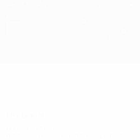
Trang chủ
Lĩnh vực
Tài chính & Ngân hàng
FPT Digital
HÀ NỘI - TRỤ SỞ CHÍNH
FPT Tower, 10 Phạm Văn Bạch, P. Dịch Vọng, Q. Cầu Giấy,