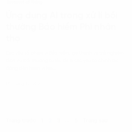
Internet of Thing
Ứng dụng AI trong xử lí bồi
thường Bảo hiểm Phi nhân
thọ
Các yếu tố phạm vi Bảo hiểm, giá thành và trải nghiệm
dịch vụ bồi thường từ lâu đã là các yếu tố chính tác
động đến hành vi lựa…
01 Tháng 12, 2023
Trang trước
1
2
3
…
5
Trang sau