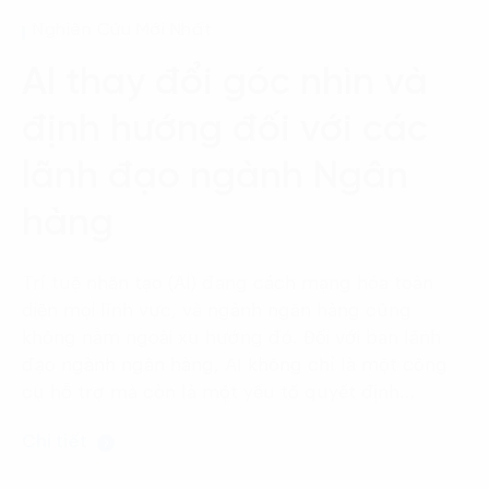
Language:
ENG
VIE
Nghiên Cứu Mới Nhất
AI thay đổi góc nhìn và
định hướng đối với các
lãnh đạo ngành Ngân
hàng
Trí tuệ nhân tạo (AI) đang cách mạng hóa toàn
diện mọi lĩnh vực, và ngành ngân hàng cũng
không nằm ngoài xu hướng đó. Đối với ban lãnh
đạo ngành ngân hàng, AI không chỉ là một công
cụ hỗ trợ mà còn là một yếu tố quyết định…
Chi tiết