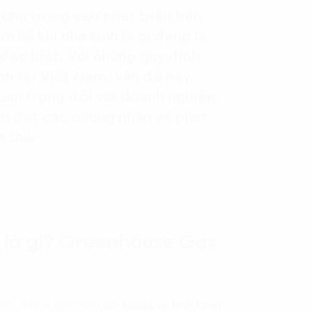
chú trọng vào phát triển bền
m kê khí nhà kính là gì đang là
đặc biệt. Với những quy định
ính tại Việt Nam, vấn đề này
uan trọng đối với doanh nghiệp,
ốn đạt các chứng nhận về phát
t thải
h là gì? Greenhouse Gas
y), đây là quá trình
đo lường và tính toán