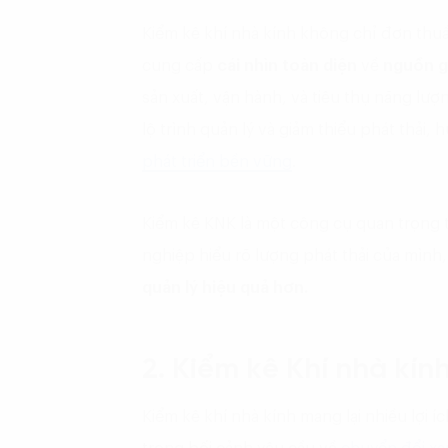
Kiểm kê khí nhà kính không chỉ đơn thuần
cung cấp
cái nhìn toàn diện
về
nguồn 
sản xuất, vận hành, và tiêu thụ năng lượ
lộ trình quản lý và giảm thiểu phát thải
phát triển bền vững
.
Kiểm kê KNK là một công cụ quan trọng 
nghiệp hiểu rõ lượng phát thải của mình,
quản lý hiệu quả hơn.
2. Kiểm kê Khí nhà kín
Kiểm kê khí nhà kính mang lại nhiều lợi 