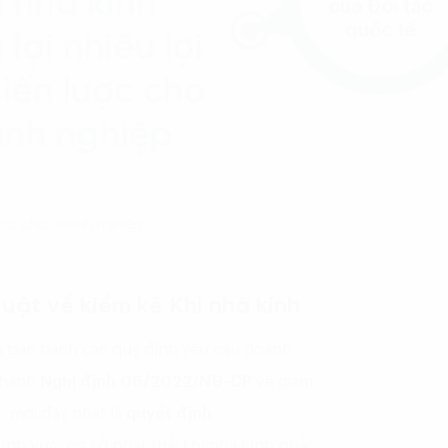
lược cho doanh nghiệp
uật về kiểm kê Khí nhà kính
đã ban hành các quy định yêu cầu doanh
 hành
Nghị định 06/2022/NĐ-CP
về giảm
)
, mới đây nhất là
quyết định
nh vực, cơ sở phát thải khí nhà kính phải