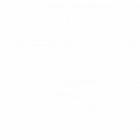
lượng phát thải khí nhà kính
(KNK) từ cá
chức trong một thời gian cụ thể. Các loạ
Hình 01: Các loại khí nhà kính
CO₂ (Carbon Dioxide):
Phát sinh chủ yếu 
CH₄ (Methane):
Thường phát thải từ ngàn
N₂O (Nitrous Oxide):
Phát sinh trong cá
công nghiệp.
HFCs, PFCs, SF₆
(Hydrofluorocarbons, 
Chủ yếu từ các ngành công nghiệp sản xu