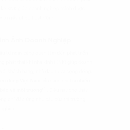
m kê KNK giúp doanh nghiệp tránh được
y trì giấy phép hoạt động.
Hình Ảnh Doanh Nghiệp
ầu tư ngày càng quan tâm đến phát triển
g phát thải khí nhà kính (KNK) giúp doanh
 với khách hàng, nhà đầu tư và cộng đồng.
iêu dùng Việt Nam
sẵn sàng chi
trả nhiều
(4)
 bảo vệ môi trường
. Điều này cho thấy
ng chỉ đáp ứng nhu cầu của thị trường
 nghiệp.