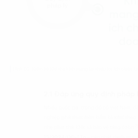
Hình 02: Kiểm kê Khí nhà kính mang lại nhiều lợi ích chiến 
2.1 Đáp ứng quy định pháp l
Nhiều quốc gia, trong đó có Việt Nam, 
nghiệp phải thực hiện kiểm kê KNK theo
(2
nhẹ phát thải KNK và bảo vệ tầng ôzôn
13/2024/QĐ-TTg
– cập nhật danh mục lĩ