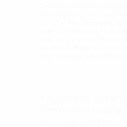
Trong bối cảnh toàn cầu đang 
vững và bảo vệ môi trường, kiể
một khái niệm được quan tâm 
pháp luật về kiểm kê khí nhà k
ngày càng trở thành yêu cầu q
đặc biệt là những tổ chức mu
triển bền vững, giảm thiểu phá
1. Kiểm kê Khí nhà kín
(GHG) Inventory là gì?
Kiểm kê khí nhà kính là gì
, (GHG Inventor