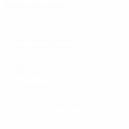
Nghiên cứu nổi bật
Chuyển đổi Xanh hướng tới
01.
ngành chăn nuôi bền vững
Phát triển năng lượng tái tạo
02.
trong ngành nông nghiệp
Chuyển đổi số trong bán hàng
03.
B2B: Khi AI giúp doanh nghiệp
hiểu khách hàng hơn
Data Analytics tạo giá trị
04.
bằng cách nào trong doanh
nghiệp? Từ insight đến quyết
định, và từ quyết định đến kết
quả