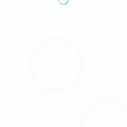
anh
, phát triển bền vững và trách nhiệm xã
h cụ thể bao gồm: