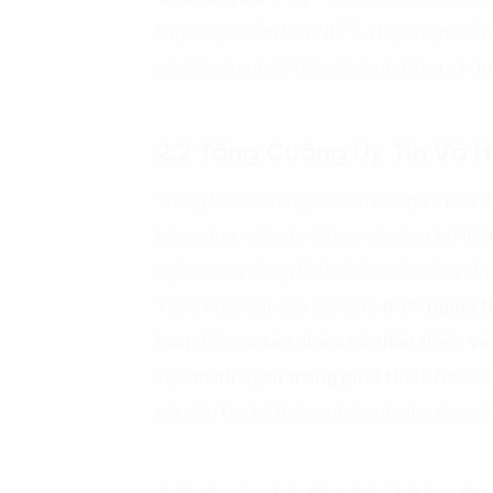
(3)
thực hiện kiểm kê KNK
. Thực hiện kiể
các khoản phạt, bảo vệ danh tiếng và du
2.2 Tăng Cường Uy Tín Và 
Trong bối cảnh người tiêu dùng và nhà đ
bền vững, việc đo lường và công bố lượn
nghiệp xây dựng hình ảnh xanh và uy tín
Theo khảo sát của Nielsen,
80% người t
hơn
để mua
sản phẩm có thân thiện và
việc
minh bạch trong phát thải KNK
khô
mà còn tạo lợi thế cạnh tranh cho doanh