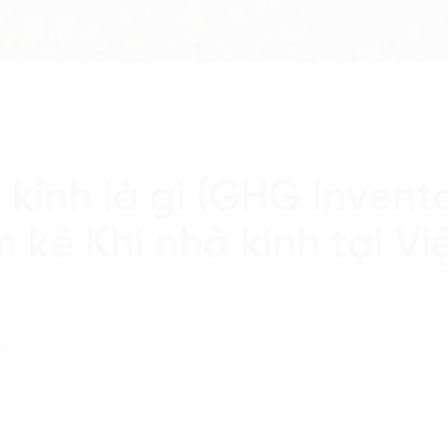
 kính là gì (GHG Invent
 kê Khí nhà kính tại V
đọc