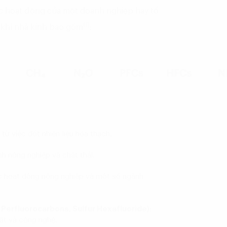
c hoạt động của một doanh nghiệp hay tổ
(1)
i khí nhà kính bao gồm
:
từ việc đốt nhiên liệu hóa thạch.
h nông nghiệp và chất thải.
c hoạt động nông nghiệp và một số ngành
Perfluorocarbons, Sulfur Hexafluoride)
:
ất và công nghệ.