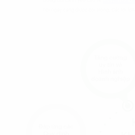
trong bối cảnh yêu cầu về
chuyển đổi x
hội ngày càng được coi trọng. Các lợi íc