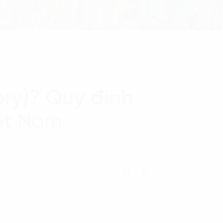
ory)? Quy định
iệt Nam