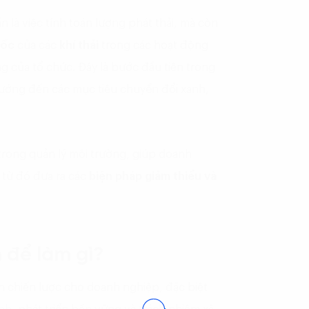
 là việc tính toán lượng phát thải, mà còn
gốc
của các
khí thải
trong các hoạt động
ng của tổ chức. Đây là bước đầu tiên trong
, hướng đến các mục tiêu chuyển đổi xanh,
trong quản lý môi trường, giúp doanh
 từ đó đưa ra các
biện pháp giảm thiểu và
h để làm gì?
ích chiến lược cho doanh nghiệp, đặc biệt