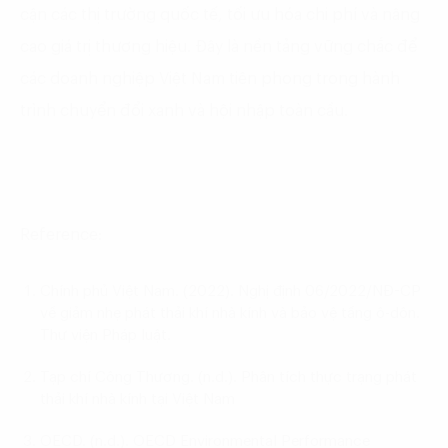
cận các thị trường quốc tế, tối ưu hóa chi phí và nâng
cao giá trị thương hiệu. Đây là nền tảng vững chắc để
các doanh nghiệp Việt Nam tiên phong trong hành
trình chuyển đổi xanh và hội nhập toàn cầu.
Reference:
Chính phủ Việt Nam. (2022).
Nghị định 06/2022/NĐ-CP
về giảm nhẹ phát thải khí nhà kính và bảo vệ tầng ô-dôn
.
Thư viện Pháp luật.
Tạp chí Công Thương. (n.d.).
Phân tích thực trạng phát
thải khí nhà kính tại Việt Nam
OECD. (n.d.).
OECD Environmental Performance