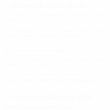
3. Điền thông tin vào mẫu báo cáo
Trình bày dữ liệu rõ ràng và có hệ thống, từ thông tin thô
đến kết quả tổng hợp.
Đảm bảo báo cáo bao gồm các phần: dữ liệu phát thải,
phương pháp tính toán và kết quả kiểm kê.
4. Kiểm tra và hoàn thiện
Rà soát kỹ lưỡng nội dung và phương pháp tính toán để
đảm bảo không có sai sót.
Doanh nghiệp nên tham khảo ý kiến từ các chuyên gia
hoặc tổ chức tư vấn độc lập để tăng tính minh bạch.
4. Lợi Ích Khi Sử Dụng Mẫu
Báo Cáo Chuẩn Hóa