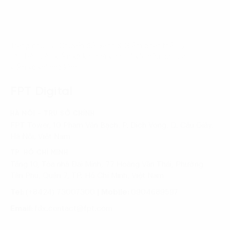
Trang chủ
Chuyển đổi xanh & Giảm phát thải
Lập báo cáo kiểm kê khí nhà kính – 1 số mẫu báo cáo
kiểm kê khí nhà kính
FPT Digital
HÀ NỘI - TRỤ SỞ CHÍNH
FPT Tower, 10 Phạm Văn Bạch, P. Dịch Vọng, Q. Cầu Giấy,
Hà Nội, Việt Nam
TP. HỒ CHÍ MINH
Tầng 10, Tòa nhà Đại Minh, 77 Hoàng Văn Thái, Phường
Tân Phú, Quận 7, TP. Hồ Chí Minh, Việt Nam
Tel:
(+8424) 73007300
|
Mobile:
0904689597
Email:
fdx.contact@fpt.com