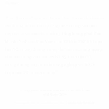
đa dạng.
Theo Báo cáo Cập nhật Hai năm Một lần lần thứ ba của
Việt Nam gửi Ban Thư ký Công ước khung của Liên
Hợp Quốc về biến đổi khí hậu,
tổng lượng phát thải
khí nhà kính
của
Việt Nam
năm
2014
là
283,96 triệu
tấn
CO₂
tương đương, trong đó lĩnh vực
năng lượng
chiếm tỷ trọng lớn nhất với
171,62 triệu tấn CO₂
tương đương, tiếp theo là
nông nghiệp
với
89,75
(2)
triệu tấn CO₂
tương đương
.