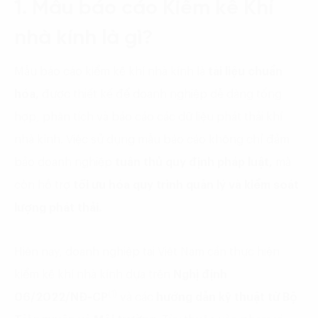
1. Mẫu báo cáo Kiểm kê Khí
nhà kính là gì?
Mẫu báo cáo kiểm kê khí nhà kính là
tài liệu chuẩn
hóa,
được thiết kế để doanh nghiệp dễ dàng tổng
hợp, phân tích và báo cáo các dữ liệu phát thải khí
nhà kính. Việc sử dụng mẫu báo cáo không chỉ đảm
bảo doanh nghiệp
tuân thủ quy định pháp luật,
mà
còn hỗ trợ
tối ưu hóa quy trình quản lý và kiểm soát
lượng phát thải.
Hiện nay, doanh nghiệp tại Việt Nam cần thực hiện
kiểm kê khí nhà kính dựa trên
Nghị định
(1)
06/2022/NĐ-CP
và các
hướng dẫn kỹ thuật từ Bộ