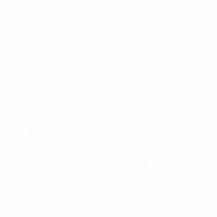
Reviews: Key findings and recommendations – Vietnam
.
OECD iLibrary
Nghiên cứu nổi bật
Mô hình kinh doanh mới trong nông nghiệp
01.
Lan tỏa xu hướng Chuyển đổi xanh đến ngành
02.
sản xuất bao bì
Data Analytics trong sản xuất: vì sao nhiều
03.
nhà máy có 1000 dữ liệu nhưng quyết định vẫn
chậm?
Định hướng kế hoạch chuyển đổi số ngành
04.
nông nghiệp 2022 của một số tỉnh thành