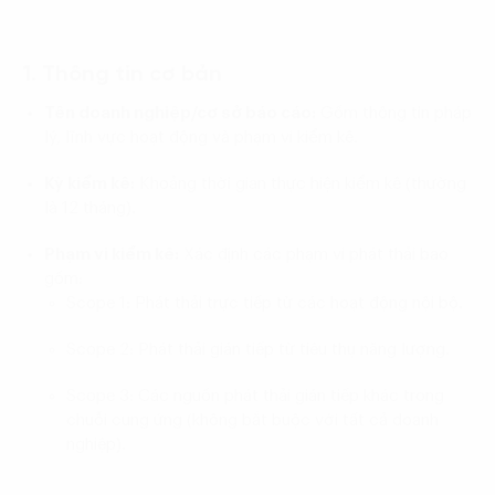
1. Thông tin cơ bản
Tên doanh nghiệp/cơ sở báo cáo:
Gồm thông tin pháp
lý, lĩnh vực hoạt động và phạm vi kiểm kê.
Kỳ kiểm kê:
Khoảng thời gian thực hiện kiểm kê (thường
là 12 tháng).
Phạm vi kiểm kê:
Xác định các phạm vi phát thải bao
gồm:
Scope 1: Phát thải trực tiếp từ các hoạt động nội bộ.
Scope 2: Phát thải gián tiếp từ tiêu thụ năng lượng.
Scope 3: Các nguồn phát thải gián tiếp khác trong
chuỗi cung ứng (không bắt buộc với tất cả doanh
nghiệp).