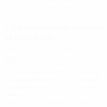
báo cáo chuẩn giúp họ dễ dàng đánh giá lượng phát
thải và đề xuất các biện pháp giảm thiểu phù hợp.
2. Cấu trúc mẫu báo cáo Kiểm
kê Khí nhà kính
Việc hiểu rõ cấu trúc của một mẫu báo cáo
kiểm kê khí
nhà kính
chuẩn hóa là bước đầu tiên để đảm bảo
doanh nghiệp có thể thực hiện kiểm kê một cách hiệu
quả. Một báo cáo đạt chuẩn không chỉ giúp tổng hợp
đầy đủ
thông tin phát thải
mà còn làm rõ
các nguồn
phát thải chính
, phương pháp tính toán và
kết quả
kiểm kê
. Điều này đặc biệt quan trọng với các doanh
nghiệp lớn, nơi dữ liệu phát thải thường phức tạp và