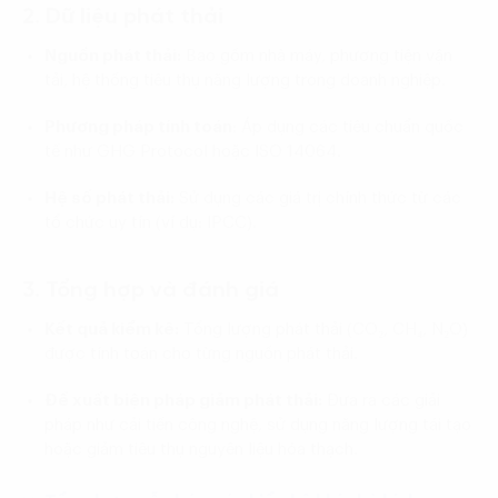
2. Dữ liệu phát thải
Nguồn phát thải:
Bao gồm nhà máy, phương tiện vận
tải, hệ thống tiêu thụ năng lượng trong doanh nghiệp.
Phương pháp tính toán
: Áp dụng các tiêu chuẩn quốc
tế như GHG Protocol hoặc ISO 14064.
Hệ số phát thải:
Sử dụng các giá trị chính thức từ các
tổ chức uy tín (ví dụ: IPCC).
3. Tổng hợp và đánh giá
Kết quả kiểm kê:
Tổng lượng phát thải (CO₂, CH₄, N₂O)
được tính toán cho từng nguồn phát thải.
Đề xuất biện pháp giảm phát thải:
Đưa ra các giải
pháp như cải tiến công nghệ, sử dụng năng lượng tái tạo
hoặc giảm tiêu thụ nguyên liệu hóa thạch.