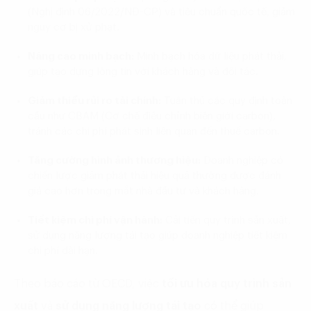
(Nghị định 06/2022/NĐ-CP) và tiêu chuẩn quốc tế, giảm
nguy cơ bị xử phạt.
Nâng cao minh bạch:
Minh bạch hóa dữ liệu phát thải,
giúp tạo dựng lòng tin với khách hàng và đối tác.
Giảm thiểu rủi ro tài chính:
Tuân thủ các quy định toàn
cầu như CBAM (Cơ chế điều chỉnh biên giới carbon),
tránh các chi phí phát sinh liên quan đến thuế carbon.
Tăng cường hình ảnh thương hiệu:
Doanh nghiệp có
chiến lược giảm phát thải hiệu quả thường được đánh
giá cao hơn trong mắt nhà đầu tư và khách hàng.
Tiết kiệm chi phí vận hành:
Cải tiến quy trình sản xuất,
sử dụng năng lượng tái tạo giúp doanh nghiệp tiết kiệm
chi phí dài hạn.
Theo báo cáo từ OECD, việc
tối ưu hóa quy trình sản
xuất
và
sử dụng năng lượng tái tạo
có thể giúp