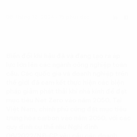
Language:
ENG
VIE
06 Tháng 12, 2024 - 15 phút đọc
Biến đổi khí hậu đã và đang tạo ra áp
lực lớn lên các ngành công nghiệp toàn
cầu. Các quốc gia và doanh nghiệp trên
thế giới đã cam kết thực hiện các biện
pháp giảm phát thải khí nhà kính để đạt
mục tiêu Net Zero vào năm 2050. Tại
Việt Nam, chính phủ cũng đặt mục tiêu
trung hòa carbon vào năm 2050, với các
quy định cụ thể như Nghị định
06/2022/NĐ-CP yêu cầu các doanh