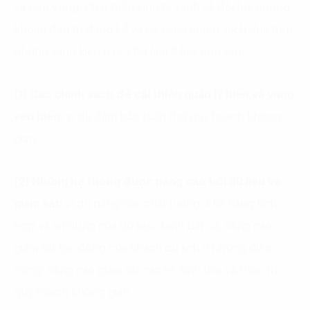
và bền vững. Phát triển kinh tế xanh sẽ đòi hỏi những
khoản đầu tư đáng kể và cải cách chính sách dựa trên
những sáng kiến này, chia làm 3 loại như sau:
(1) Các chính sách để cải thiện quản lý biển và vùng
ven biển:
ví dụ đảm bảo tuân thủ quy hoạch không
gian.
(2) Những hệ thống được nâng cao bởi dữ liệu và
giám sát:
ví dụ nâng cao chất lượng, khả năng tích
hợp và sử dụng của dữ liệu đánh bắt cá; nâng cao
giám sát tác động của khách du lịch ở những điểm
nóng; nâng cao giám sát các hệ sinh thái và thực thi
quy hoạch không gian.