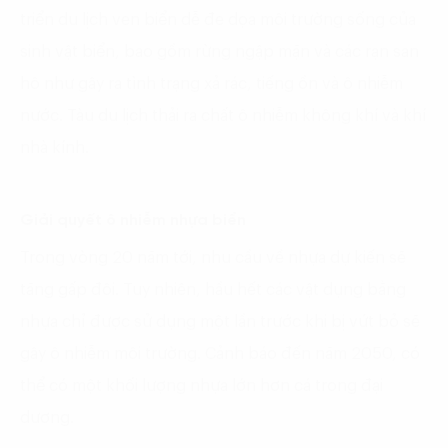
triển du lịch ven biển dễ đe dọa môi trường sống của
sinh vật biển, bao gồm rừng ngập mặn và các rạn san
hô như gây ra tình trạng xả rác, tiếng ồn và ô nhiễm
nước. Tàu du lịch thải ra chất ô nhiễm không khí và khí
nhà kính.
Giải quyết ô nhiễm nhựa biển
Trong vòng 20 năm tới, nhu cầu về nhựa dự kiến ​​sẽ
tăng gấp đôi. Tuy nhiên, hầu hết các vật dụng bằng
nhựa chỉ được sử dụng một lần trước khi bị vứt bỏ sẽ
gây ô nhiễm môi trường. Cảnh báo đến năm 2050, có
thể có một khối lượng nhựa lớn hơn cá trong đại
dương.