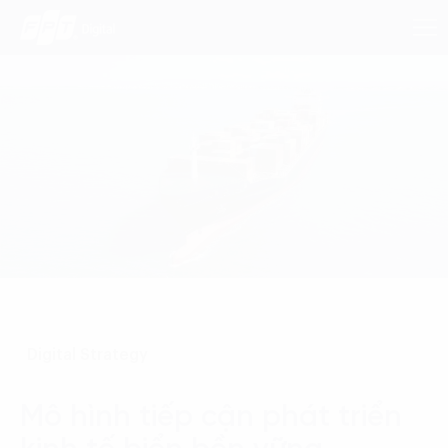
Dịch Vụ
Lĩnh Vực
Phương Pháp
Nghiên Cứu
Digital Strategy
Về Chúng Tôi
Liên hệ
Mô hình tiếp cận phát triển