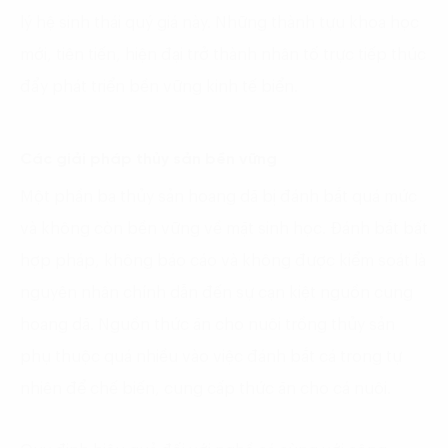
lý hệ sinh thái quý giá này. Những thành tựu khoa học
mới, tiên tiến, hiện đại trở thành nhân tố trực tiếp thúc
đẩy phát triển bền vững kinh tế biển.
Các giải pháp thủy sản bền vững
Một phần ba thủy sản hoang dã bị đánh bắt quá mức
và không còn bền vững về mặt sinh học. Đánh bắt bất
hợp pháp, không báo cáo và không được kiểm soát là
nguyên nhân chính dẫn đến sự cạn kiệt nguồn cung
hoang dã. Nguồn thức ăn cho nuôi trồng thủy sản
phụ thuộc quá nhiều vào việc đánh bắt cá trong tự
nhiên để chế biến, cung cấp thức ăn cho cá nuôi.