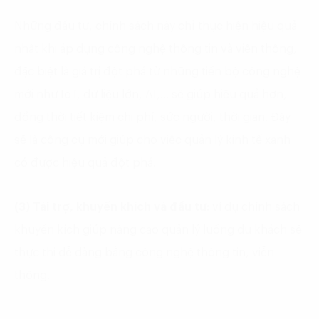
Những đầu tư, chính sách này chỉ thực hiện hiệu quả
nhất khi áp dụng công nghệ thông tin và viễn thông,
đặc biệt là giá trị đột phá từ những tiến bộ công nghệ
mới như IoT, dữ liệu lớn, AI,… sẽ giúp hiệu quả hơn,
đồng thời tiết kiệm chi phí, sức người, thời gian. Đây
sẽ là công cụ mới giúp cho việc quản lý kinh tế xanh
có được hiệu quả đột phá.
(3) Tài trợ, khuyến khích và đầu tư:
ví dụ chính sách
khuyến kích giúp nâng cao quản lý luồng du khách sẽ
thực thi dễ dàng bằng công nghệ thông tin, viễn
thông.