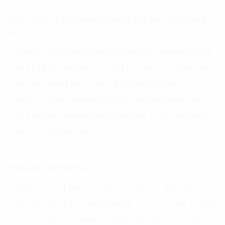
Vận chuyển hàng hải hoàn toàn khử khí carbon thải
ra
Để vận chuyển hoàn toàn khử cacbon vào năm 2050,
cần đầu tư tổng cộng 1.4 triệu-1.9 triệu USD, chủ yếu
vào chuỗi cung ứng nhiên liệu phát triển hydro
cacbon thấp và amoniac. Hydro được sản xuất bền
vững có thể có nhiều công dụng bổ sung trong một
nền kinh tế xanh hơn.
Tác động của du lịch
Đối với hầu hết các khu nghỉ dưỡng ven biển, tàu du
lịch và du lịch đại chúng mang lại lợi nhuận cao, nhưng
lại có thể gây hủy hoại cho đường bờ biển. Sự phát