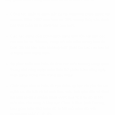
Công tác quản lý đánh bắt cá tại Indonisia chưa được tối
ưu hóa. Năm 2017 ước tinh có 38% lượng thủy sản đánh
bắt trên biển đã bị đánh bắt quá mức.
Các tác động của con người đang làm tổn hại đến các
rạn san hô và điều này càng trở nên trầm trọng hơn do
biến đổi khí hậu, hiện khoảng một phần ba các rạn san hô
ở trong tình trạng kém.
Sự phát triển ven biển đe dọa các môi trường sống quan
trọng như rừng ngập mặn, hơn 50 phần trăm rừng ngập
mặn đang trong tình trạng suy thoái.
Chất nhựa thải ra biển đã tạo thêm áp lực chi phí đối với
nghề cá, du lịch và hệ sinh thái, ước tính gần đây về thiệt
hại kinh tế do ô nhiễm nhựa vượt quá 10.8 tỷ đô la Mỹ
mỗi năm chỉ riêng ở Khu vực Châu Á Thái Bình Dương,
bao gồm hơn 450 triệu đô la Mỹ mỗi năm đối với
Indonesia (APEC 2020).