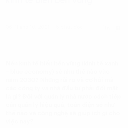
kinh tế biển bền vững
Language:
ENG
VIE
06 Tháng 10, 2021 - 15 phút đọc
Nền kinh tế biển bền vững (kinh tế xanh
– blue economy) sẽ như thế nào vào
năm 2030? Những rủi ro và cơ hội mà
các công ty và nhà đầu tư phải đối mặt
là gì? Đối với quản lý nhà nước cách tiếp
cận quản lý hiệu quả, toàn diện sẽ như
thế nào và công nghệ sẽ giúp ích gì cho
việc này?