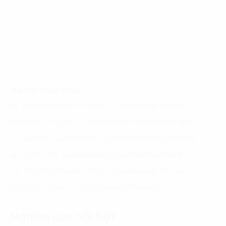
Nguồn tham khảo
(1) The Economist Group. A sustainable ocean
economy in 2030: Opportunities and challenges
(2) Nature Sustainability. 2020 Modifying national
accounts for sustainable ocean development
(3) The World Bank. 2021 A Sustainable Ocean
Economy is Key to Indonesia’s Prosperity
Nghiên cứu nổi bật