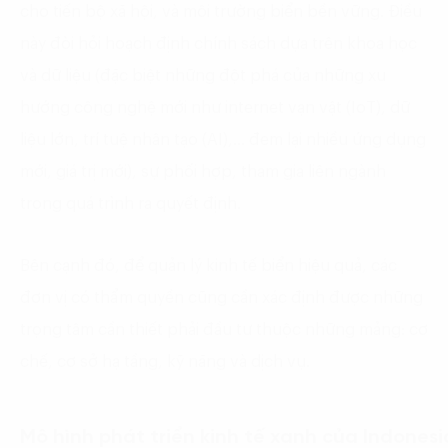
cho tiến bộ xã hội, và môi trường biển bền vững. Điều
này đòi hỏi hoạch định chính sách dựa trên khoa học
và dữ liệu (đặc biệt những đột phá của những xu
hướng công nghệ mới như internet vạn vật (IoT), dữ
liệu lớn, trí tuệ nhân tạo (AI),… đem lại nhiều ứng dụng
mới, giá trị mới), sự phối hợp, tham gia liên ngành
trong quá trình ra quyết định.
Bên cạnh đó, để quản lý kinh tế biển hiệu quả, các
đơn vị có thẩm quyền cũng cần xác định được những
trọng tâm cần thiết phải đầu tư thuộc những mảng: cơ
chế, cơ sở hạ tầng, kỹ năng và dịch vụ.
Mô hình phát triển kinh tế xanh của Indonesi