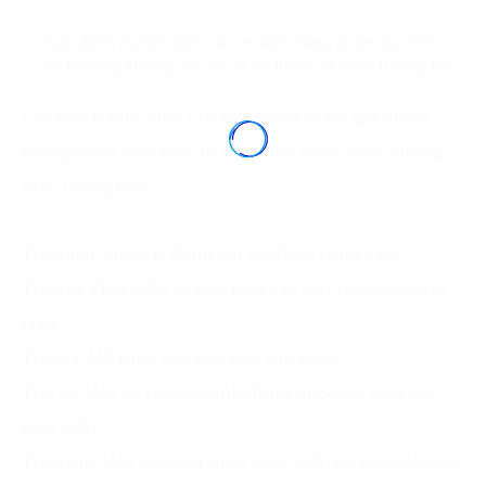
Các điểm du lịch biển và ven biển đang bị đe dọa bởi cơ
sở hạ tầng không đầy đủ và số lượng du khách tăng lên.
Các thách thức trên của Indonesia được giải quyết
trong chiến lược kinh tế xanh đến năm 2030, thông
qua 5 sáng kiến:
Thứ nhất:
Quản lý đánh bắt cá được nâng cao.
Thứ hai:
Phát triển và tích hợp các quy hoạch không
gian.
Thứ ba:
Mở rộng các khu bảo tồn biển.
Thứ tư:
Một kế hoạch hành động quốc gia xử lý rác
trên biển.
Thứ năm:
Một chương trình phát triển du lịch tích hợp