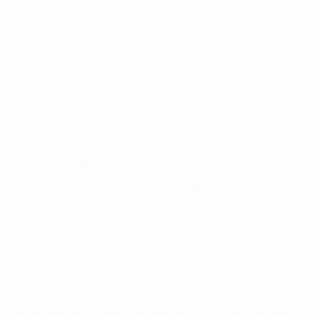
thức là phải điều chuyển vốn khỏi các hoạt động có
hại cho xã hội và môi trường để hướng tới các hoạt
động bền vững.
Đối với các lĩnh vực mới nổi trong nền kinh tế xanh
như bảo tồn biển, thách thức là thu hút tài chính tư
nhân. Điều này không dễ dàng vì các hoạt động dựa
vào thiên nhiên thường được coi là quá nhỏ, quá rủi ro
và không mang lại lợi nhuận hấp dẫn.
Cuộc cách mạng dữ liệu
Trong thập kỷ tới, hình ảnh vệ tinh, cảm biến từ xa, dữ
liệu lớn và trí tuệ nhân tạo sẽ tạo ra lượng thông tin
chưa từng có về biển, dữ liệu cần thiết cho việc quản