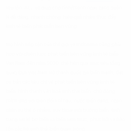
liệu lớn, AI,… sẽ giúp cho tỉnh/thành ngày càng quản
lý dễ dàng, nhanh chóng, hiệu quả nhằm thúc đẩy
kinh tế biển phát triển bền vững.
Mô hình tiếp cận của thế giới và Indonesia cũng phù
hợp với chiến lược phát triển bền vững kinh tế biển
Việt Nam đến năm 2030, thể hiện qua mục tiêu tổng
quát: Đưa Việt Nam trở thành quốc gia biển mạnh, đạt
cơ bản các tiêu chí về phát triển bền vững kinh tế
biển, hình thành văn hoá sinh thái biển, chủ động
thích ứng với biến đổi khí hậu, nước biển dâng, ngăn
chặn xu thế ô nhiễm, suy thoái môi trường biển, tình
trạng sạt lở bờ biển và biển xâm thực, phục hồi và bảo
tồn các hệ sinh thái biển quan trọng.