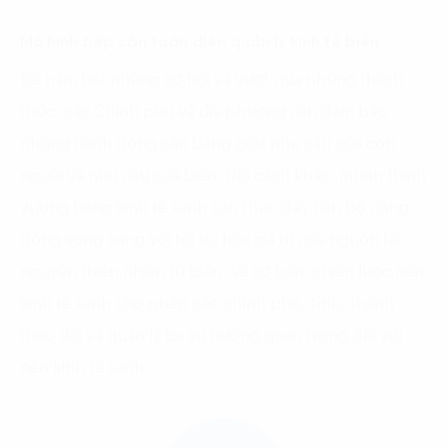
Mô hình tiếp cận toàn diện quản lý kinh tế biển
Để nắm bắt những cơ hội và vượt qua những thách
thức, các Chính phủ và địa phương cần đảm bảo
những hành động cân bằng giữa nhu cầu của con
người và nhu cầu của biển. Nói cách khác, muốn thịnh
vượng bằng kinh tế xanh cần thúc đẩy tiến bộ cộng
đồng song song với tối ưu hóa giá trị của nguồn tài
nguyên thiên nhiên từ biển. Về cơ bản, chiến lược nền
kinh tế xanh cho phép các chính phủ, tỉnh, thành
theo dõi và quản lý ba xu hướng quan trọng đối với
nền kinh tế xanh: