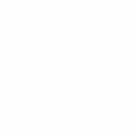
Quy định hiệu quả đối với nghề cá cùng với công
nghệ giám sát có thể giúp giảm đánh bắt phạm pháp.
Các công ty nuôi trồng thủy sản đang nghiên cứu các
nguyên liệu mới, chẳng hạn như côn trùng, tảo và lên
men khí.
Công nghệ sinh học dựa trên tế bào đang được sử
dụng để thay thế các sản phẩm truyền thống có
nguồn gốc từ động vật, chẳng hạn như thủy sản;
hoặc thủy sản trong phòng thí nghiệm được sản xuất
bằng phương pháp nuôi cấy mô và giống với thủy sản
chăn nuôi thông thường là những công nghệ mới đầy
hứa hẹn có thể mang đến đột phá thị trường thủy sản
bền vững.