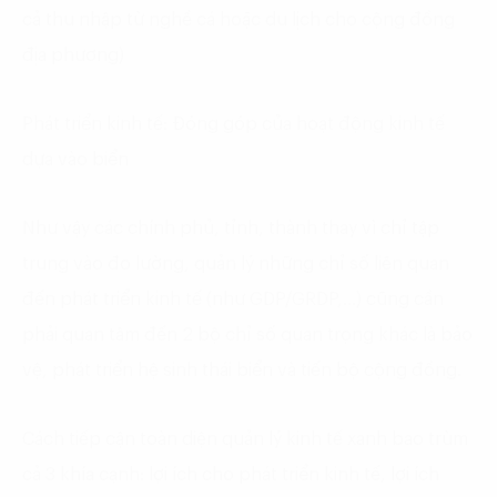
cả thu nhập từ nghề cá hoặc du lịch cho cộng đồng
địa phương)
Phát triển kinh tế:
Đóng góp của hoạt động kinh tế
dựa vào biển
Như vậy các chính phủ, tỉnh, thành thay vì chỉ tập
trung vào đo lường, quản lý những chỉ số liên quan
đến phát triển kinh tế (như GDP/GRDP,…) cũng cần
phải quan tâm đến 2 bộ chỉ số quan trọng khác là bảo
vệ, phát triển hệ sinh thái biển và tiến bộ cộng đồng.
Cách tiếp cận toàn diện quản lý kinh tế xanh bao trùm
cả 3 khía cạnh: lợi ích cho phát triển kinh tế, lợi ích