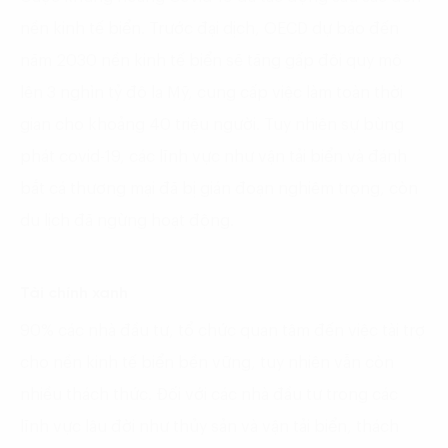
nền kinh tế biển. Trước đại dịch, OECD dự báo đến
năm 2030 nền kinh tế biển sẽ tăng gấp đôi quy mô
lên 3 nghìn tỷ đô la Mỹ, cung cấp việc làm toàn thời
gian cho khoảng 40 triệu người. Tuy nhiên sự bùng
phát covid-19, các lĩnh vực như vận tải biển và đánh
bắt cá thương mại đã bị gián đoạn nghiêm trọng, còn
du lịch đã ngừng hoạt động.
Tài chính xanh
90% các nhà đầu tư, tổ chức quan tâm đến việc tài trợ
cho nền kinh tế biển bền vững, tuy nhiên vẫn còn
nhiều thách thức. Đối với các nhà đầu tư trong các
lĩnh vực lâu đời như thủy sản và vận tải biển, thách