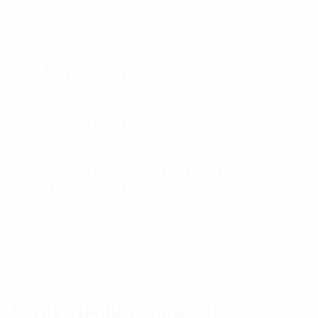
Tạo đà ứng dụng S&OP để tối ưu hoạt động
01.
sản xuất
Thay đổi tương lai của doanh nghiệp với sản
02.
phẩm kết nối
Nhà máy thông minh – Xu hướng chuyển đổi
03.
của các doanh nghiệp sản xuất
Định danh khách hàng bất động sản thông
04.
qua công nghệ số
Chủ đề liên quan