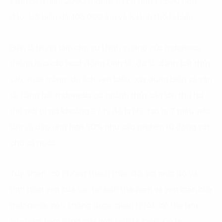
xanh đến năm 2030. Indonesia có hơn 17,500 hòn
đảo, bờ biển dài 108,000 km và ¾ lãnh thổ là biển.
Biển là trung tâm cho sự thịnh vượng của Indonesia
thông qua các hoạt động kinh tế, đó là: đánh bắt thủy
sản, nuôi trồng, du lịch ven biển, xây dựng biển và vận
tải hàng hải. Indonesia có ngành thủy sản lớn thứ hai
thế giới trị giá khoảng 27 tỷ đô la Mỹ, tạo ra 7 triệu việc
làm và đáp ứng hơn 50% nhu cầu protein từ động vật
cho cả nước.
Tuy nhiên, có những thách thức đối với mức độ và
tính toàn vẹn của các hệ sinh thái biển và ven biển của
Indonesia, nếu không được quản lý tốt, có thể làm
suy giảm tiềm năng của nền kinh tế biển. Đó là: