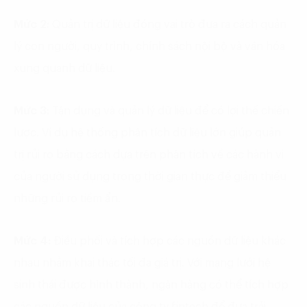
Mức 2:
Quản trị dữ liệu đóng vai trò đưa ra cách quản
lý con người, quy trình, chính sách nội bộ và văn hóa
xung quanh dữ liệu.
Mức 3:
Tận dụng và quản lý dữ liệu để có lợi thế chiến
lược. Ví dụ hệ thống phân tích dữ liệu lớn giúp quản
trị rủi ro bằng cách dựa trên phân tích về các hành vi
của người sử dụng trong thời gian thực để giảm thiểu
những rủi ro tiềm ẩn.
Mức 4:
Điều phối và tích hợp các nguồn dữ liệu khác
nhau nhằm khai thác tối đa giá trị. Với mạng lưới hệ
sinh thái được hình thành, ngân hàng có thể tích hợp