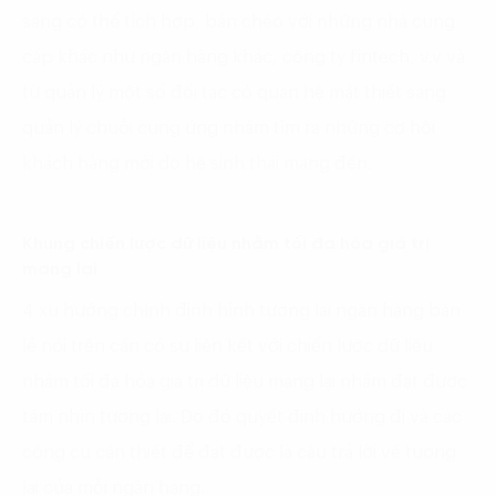
sang có thể tích hợp, bán chéo với những nhà cung
cấp khác như ngân hàng khác, công ty fintech, v.v và
từ quản lý một số đối tác có quan hệ mật thiết sang
quản lý chuỗi cung ứng nhằm tìm ra những cơ hội
khách hàng mới do hệ sinh thái mang đến.
Khung chiến lược dữ liệu nhằm tối đa hóa giá trị
mang lại
4 xu hướng chính định hình tương lai ngân hàng bán
lẻ nói trên cần có sự liên kết với chiến lược dữ liệu
nhằm tối đa hóa giá trị dữ liệu mang lại nhằm đạt được
tầm nhìn tương lai. Do đó quyết định hướng đi và các
công cụ cần thiết để đạt được là câu trả lời về tương
lai của mỗi ngân hàng.