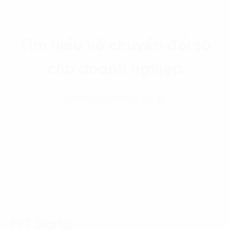
Tìm hiểu về chuyển đổi số
cho doanh nghiệp
Liên hệ với chúng tôi
Trang chủ
News-Events
Cơ hội tăng trưởng từ khai thác giá trị của dữ liệu trong
ngân hàng bán lẻ
FPT Digital