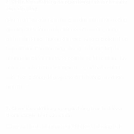
2. Chiến lược dữ liệu giúp ngân hàng thành nhà cung
cấp nền tảng
Đầu tư dữ liệu của ngân hàng sẽ dựa trên những cổng
giao tiếp APIs (cho phép kết nối với các ứng dụng,
phần mềm khác), hướng đến việc cung cấp cách thức
tiếp cận dựa trên nền tảng chung nhằm tập hợp lại
những sản phẩm từ những ngân hàng khác nhau. Tuy
nhiên cần có chính sách ngân hàng mở hoặc chính
sách tương đồng để giúp cho định hướng này được
hình thành.
3. Chiến lược dữ liệu giúp ngân hàng bán lẻ định vị
thành chuyên biệt sản phẩm
Cũng đầu tư dữ liệu dựa trên APIs (có khả năng tích