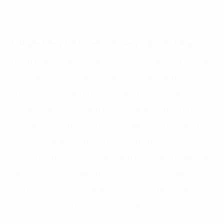
tối ưu trong kinh doanh.
2. Ngân hàng trở thành nhà cung cấp nền tảng
Trọng tâm của dịch vụ ngân hàng bán lẻ là kết nối các
nhà cung cấp khác nhau, nên khi ngân hàng chọn xu
hướng này là nhằm cung cấp nền tảng cho hệ sinh
thái mở rộng và dễ dàng truy cập hơn. Ví dụ: Khi công
ty fintech không có chức năng giải ngân trực tiếp thì
người tiêu dùng có thể được cấp tín dụng của cty
fintech đó thông qua ngân hàng trung gian được cấp
phép. Hoặc người tiêu dùng thanh toán các tiện ích
như điện, nước, bảo hiểm, học phí, v.v thông qua
ngân hàng trung gian được liên kết.