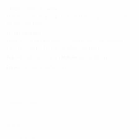
HÀ NỘI - TRỤ SỞ CHÍNH
FPT Tower, 10 Phạm Văn Bạch, P. Dịch Vọng, Q. Cầu Giấy,
Hà Nội, Việt Nam
TP. HỒ CHÍ MINH
Tầng 10, Tòa nhà Đại Minh, 77 Hoàng Văn Thái, Phường
Tân Phú, Quận 7, TP. Hồ Chí Minh, Việt Nam
Tel:
(+8424) 73007300
|
Mobile:
0904689597
Email:
fdx.contact@fpt.com
Dịch Vụ
Phương Pháp
Lĩnh Vực
Nghiên Cứu
Về Chúng Tôi