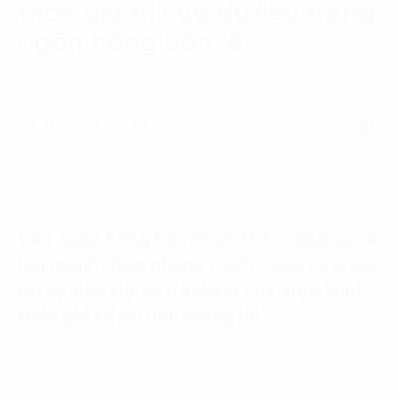
thác giá trị của dữ liệu trong
Language:
ENG
VIE
ngân hàng bán lẻ
23 Tháng 8, 2022
Các ngân hàng bán lẻ có thể mở rộng và
lớn mạnh theo những cách chưa từng có
do sự tiến bộ và đa dạng của việc khai
thác giá trị dữ liệu mang lại.