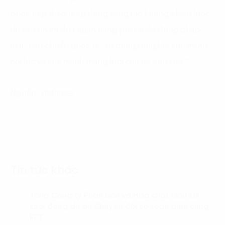
bước tiếp theo là áp dụng sáng tạo khung chiến lược
dữ liệu nhằm đưa ngân hàng phát triển đúng pháp
luật, tiêu chuẩn quốc tế, sử dụng tổng lực sức mạnh
nội lực và sức mạnh mạng lưới của hệ sinh thái.”
Nguồn: Viettimes
Tin tức khác
Tổng Công ty Phân bón và Hóa chất Dầu khí
01.
khởi động dự án Chuyển đổi số toàn diện cùng
FPT