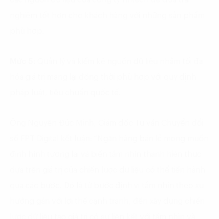
các nguồn dữ liệu của công ty fintech để đưa trải
nghiệm tốt hơn cho khách hàng với những sản phẩm
phù hợp.
Mức 5:
Quản lý và kiểm kê nguồn dữ liệu nhằm tối đa
hóa giá trị mang lại đồng thời phù hợp với quy định
pháp luật, tiêu chuẩn quốc tế.
Ông Nguyễn Đức Minh, Giám đốc Tư vấn Chuyển đổi
số FPT Digital kết luận: “Ngân hàng bán lẻ mong muốn
định hình tương lai và biến tầm nhìn thành hiện thực
dựa trên giá trị của chiến lược dữ liệu có thể tiến hành
qua các bước. Đó là từ bước định vị tầm nhìn theo xu
hướng gắn với lợi thế cạnh tranh, đến xây dựng chiến
lược dữ liệu tạo giá trị có sự liên kết với tầm nhìn và