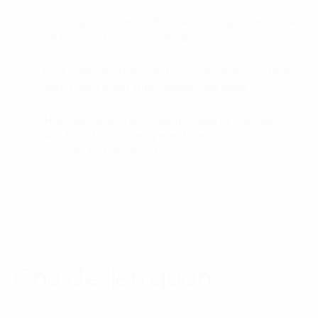
FPT Digital – đơn vị đầu tiên đạt giải Sao Khuê
02.
về Dịch vụ Tư vấn chuyển đổi số
ESG Summit 2024: Vai trò quyết định của lãnh
03.
đạo trong hành trình chuyển đổi xanh
Hội nghị Quốc tế “Global Trade in the Age of
04.
AI”: Định hình thương mại toàn cầu trong kỷ
nguyên trí tuệ nhân tạo
Chủ đề liên quan