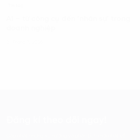
Tin tức
AI – từ công cụ đến ‘nhân sự’ trong
doanh nghiệp
21 Tháng 7, 2026
Đăng kí theo dõi ngay!
Cập nhật những xu hướng và phân tích mới nhất về