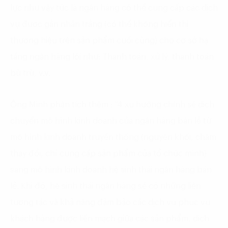
lực như vậy tức là ngân hàng có thể cung cấp các dịch
vụ được gắn nhãn trắng (có thể không hiển thị
thương hiệu trên sản phẩm cuối cùng) cho cơ sở hạ
tầng ngân hàng lõi như: Thanh toán, xử lý, thanh toán
bù trừ, v.v.
Ông Minh phân tích thêm : “4 xu hướng chính sẽ dịch
chuyển mô hình kinh doanh của ngân hàng bán lẻ từ
mô hình kinh doanh truyền thống (nguyên khối, chậm
thay đổi, chỉ cung cấp sản phẩm của tổ chức mình)
sang mô hình kinh doanh hệ sinh thái ngân hàng bán
lẻ. Khi đó, hệ sinh thái ngân hàng sẽ có những liên
tương tác và khả năng đảm bảo các dịch vụ phục vụ
khách hàng được liền mạch giữa các sản phẩm, dịch