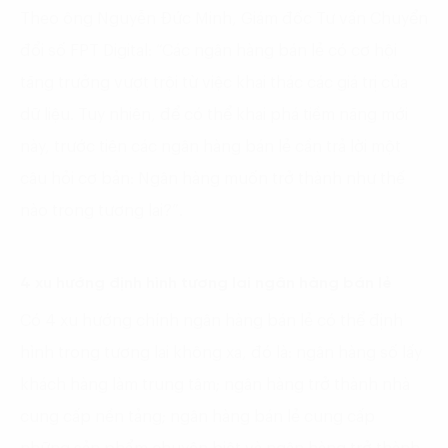
Theo ông Nguyễn Đức Minh, Giám đốc Tư vấn Chuyển
đổi số FPT Digital: “Các ngân hàng bán lẻ có cơ hội
tăng trưởng vượt trội từ việc khai thác các giá trị của
dữ liệu. Tuy nhiên, để có thể khai phá tiềm năng mới
này, trước tiên các ngân hàng bán lẻ cần trả lời một
câu hỏi cơ bản: Ngân hàng muốn trở thành như thế
nào trong tương lai?”.
4 xu hướng định hình tương lai ngân hàng bán lẻ
Có 4 xu hướng chính ngân hàng bán lẻ có thể định
hình trong tương lai không xa, đó là: ngân hàng số lấy
khách hàng làm trung tâm; ngân hàng trở thành nhà
cung cấp nền tảng; ngân hàng bán lẻ cung cấp