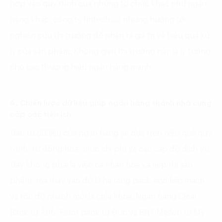
hợp vào quy trình của những tổ chức khác như ngân
hàng khác, công ty fintech,…) nhưng hướng tới
nghiên cứu thị trường để nhận ra giá trị và hiệu quả xử
lý của sản phẩm. Không gian thị trường này là lý tưởng
cho các thương hiệu ngân hàng mạnh.
4. Chiến lược dữ liệu giúp ngân hàng thành nhà cung
cấp các tiện ích
Đầu tư dữ liệu của ngân hàng sẽ dựa trên hiệu quả quy
trình, tự động hóa, mức chi phí và các cấp độ dịch vụ.
Đây không phải là việc cá nhân hóa và tiếp thị sản
phẩm, mà thay vào đó là hạ tầng back-end liền mạch
và tốc độ nhanh mới là chìa khóa. Ngân hàng Clear
Bank từ Anh, Fidor bank từ Đức và BNY Mellon từ Mỹ